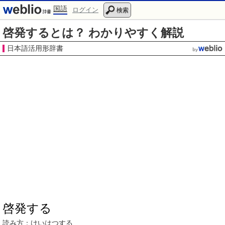
国語
ログイン
検索
啓発するとは？ わかりやすく解説
日本語活用形辞書
啓発する
読み方：
けいはつ
する