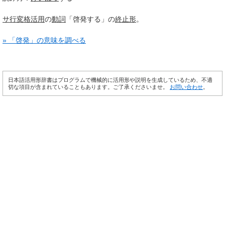
サ行変格活用
の
動詞
「啓発する」の
終止形
。
» 「啓発」の意味を調べる
日本語活用形辞書はプログラムで機械的に活用形や説明を生成しているため、不適
切な項目が含まれていることもあります。ご了承くださいませ。
お問い合わせ
。