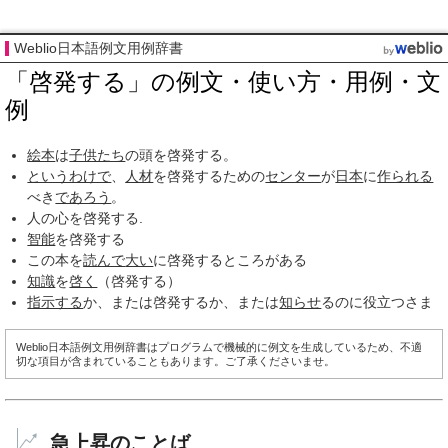
Weblio日本語例文用例辞書
「啓発する」の例文・使い方・用例・文
例
絵本
は
子供たち
の頭を啓発する。
というわけで
、
人材
を啓発するための
センター
が
日本
に
作られる
べき
であろう
。
人の心を啓発する.
智能
を啓発する
この本を
読んで
大い
に啓発するところがある
知識
を
啓く
（啓発する）
指示する
か、または啓発するか、または
知らせ
るのに役立つさま
Weblio日本語例文用例辞書はプログラムで機械的に例文を生成しているため、不適
切な項目が含まれていることもあります。ご了承くださいませ。
急上昇のことば