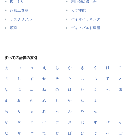
図々しい
割れ鍋に綴じ蓋
超加工食品
人間性能
テスクリアル
バイオハッキング
頭身
ディノバルド亜種
すべての辞書の索引
あ
い
う
え
お
か
き
く
け
こ
さ
し
す
せ
そ
た
ち
つ
て
と
な
に
ぬ
ね
の
は
ひ
ふ
へ
ほ
ま
み
む
め
も
や
ゆ
よ
ら
り
る
れ
ろ
わ
を
ん
が
ぎ
ぐ
げ
ご
ざ
じ
ず
ぜ
ぞ
だ
ぢ
づ
で
ど
ば
び
ぶ
べ
ぼ