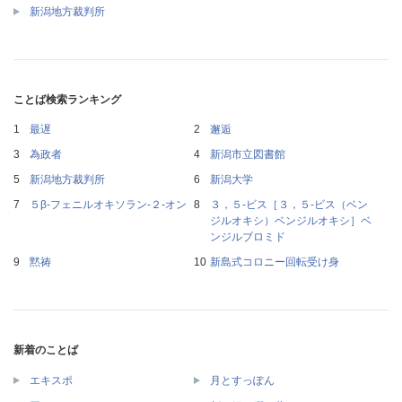
新潟地方裁判所
ことば検索ランキング
最遅
邂逅
為政者
新潟市立図書館
新潟地方裁判所
新潟大学
５β‐フェニルオキソラン‐２‐オン
３，５‐ビス［３，５‐ビス（ベン
ジルオキシ）ベンジルオキシ］ベ
ンジルブロミド
黙祷
新島式コロニー回転受け身
新着のことば
エキスポ
月とすっぽん