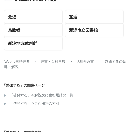
最遅
邂逅
為政者
新潟市立図書館
新潟地方裁判所
Weblio国語辞典
>
辞書・百科事典
>
活用形辞書
>
啓発する
の意
味・解説
「啓発する」の関連ページ
「啓発する」を解説文に含む用語の一覧
「啓発する」を含む用語の索引