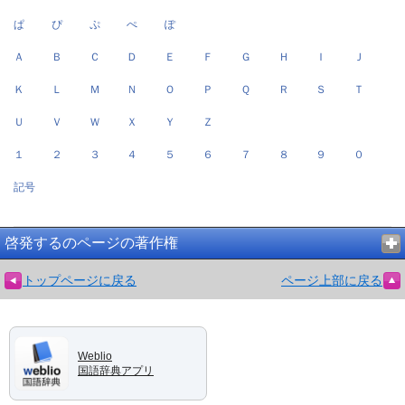
ぱ
ぴ
ぷ
ぺ
ぽ
Ａ
Ｂ
Ｃ
Ｄ
Ｅ
Ｆ
Ｇ
Ｈ
Ｉ
Ｊ
Ｋ
Ｌ
Ｍ
Ｎ
Ｏ
Ｐ
Ｑ
Ｒ
Ｓ
Ｔ
Ｕ
Ｖ
Ｗ
Ｘ
Ｙ
Ｚ
１
２
３
４
５
６
７
８
９
０
記号
啓発するのページの著作権
トップページに戻る
ページ上部に戻る
Weblio
国語辞典アプリ