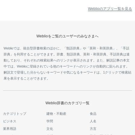
Weblioのアプリ一覧を見る
Weblioをご覧のユーザーのみなさまへ
Weblioでは、統合型辞書検索のほかに、「類語辞典」や「英和・和英辞典」、「手話
辞典」を利用することができます。辞書、類語辞典、英和・和英辞典、手話辞典は連
動しており、それぞれの検索結果へのリンクが表示されます。また、解説記事の本文
中では、Weblioに登録されている他のキーワードへのリンクが自動的に貼られます。
解説文で登場した分からないキーワードや気になるキーワードは、1クリックで検索結
果を表示することができます。
Weblio辞書のカテゴリ一覧
カテゴリトップ
建物・不動産
食品
ビジネス
学問
人名
業界用語
文化
方言