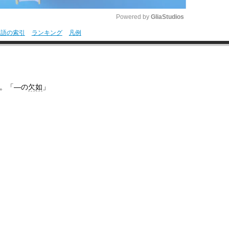
Powered by 
GliaStudios
用語の索引
ランキング
凡例
M
u
t
。「―の
欠如
」
e