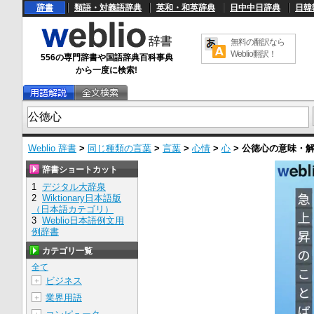
辞書
類語・対義語辞典
英和・和英辞典
日中中日辞典
日韓
無料の翻訳なら
Weblio翻訳！
556の専門辞書や国語辞典百科事典
から一度に検索!
Weblio 辞書
>
同じ種類の言葉
>
言葉
>
心情
>
心
>
公徳心
の意味・
辞書ショートカット
1
デジタル大辞泉
2
Wiktionary日本語版
（日本語カテゴリ）
3
Weblio日本語例文用
例辞書
カテゴリ一覧
全て
ビジネス
＋
業界用語
＋