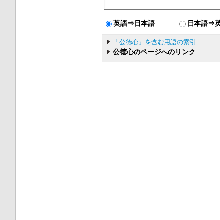
英語⇒日本語
日本語⇒
「公徳心」を含む用語の索引
公徳心のページへのリンク