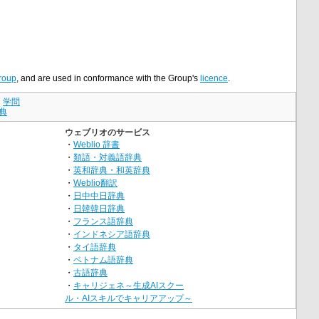
roup
, and are used in conformance with the Group's
licence
.
｜
学問
典
ウェブリオのサービス
・
Weblio 辞書
・
類語・対義語辞典
・
英和辞典・和英辞典
・
Weblio翻訳
・
日中中日辞典
・
日韓韓日辞典
・
フランス語辞典
・
インドネシア語辞典
・
タイ語辞典
・
ベトナム語辞典
・
古語辞典
・
キャリジェネ～生成AIスクー
ル・AIスキルでキャリアアップ～