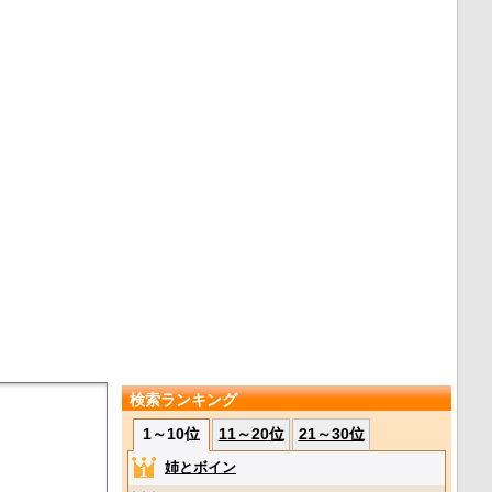
検索ランキング
1～10位
11～20位
21～30位
姉とボイン