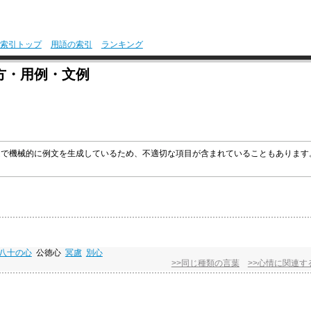
索引トップ
用語の索引
ランキング
方・用例・文例
グラムで機械的に例文を生成しているため、不適切な項目が含まれていることもありま
八十の心
公徳心
冥慮
別心
>>同じ種類の言葉
>>心情に関連す