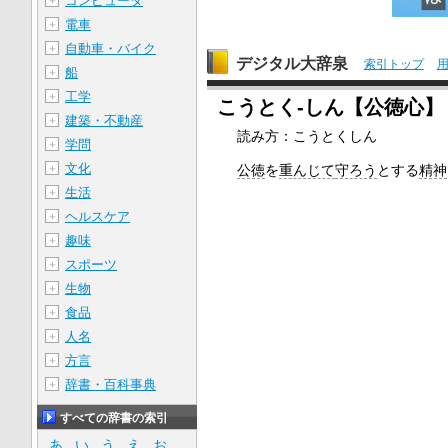
コンピュータ
＋
電車
＋
自動車・バイク
＋
デジタル大辞泉
索引トップ
船
＋
工学
＋
こうとく‐しん【公徳心】
建築・不動産
＋
読み方：こうとくしん
学問
＋
文化
＋
公徳
を
重んじて
守ろう
とする
精神
生活
＋
ヘルスケア
＋
趣味
＋
スポーツ
＋
生物
＋
食品
＋
人名
＋
方言
＋
辞書・百科事典
＋
すべての辞書の索引
あ
い
う
え
お