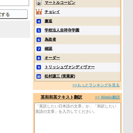
マートルコービン
チョレイ
邂逅
学校法人吉祥寺学園
為政者
確認
オーダー
トリッシュヴァンディヴァー
松村謙三 (実業家)
>>もっとランキングを見る
英和和英テキスト翻訳
>> Weblio翻訳