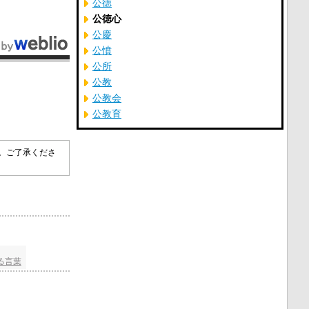
公徳
公徳心
公慶
公憤
公所
公教
公教会
公教育
す。ご了承くださ
る言葉