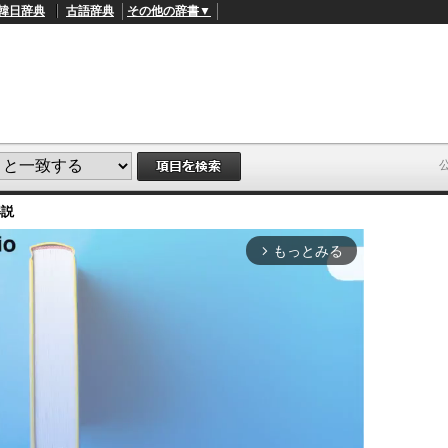
韓日辞典
古語辞典
その他の辞書▼
解説
もっとみる
arrow_forward_ios