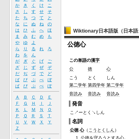
か
き
く
け
こ
さ
し
す
せ
そ
た
ち
つ
て
と
な
に
ぬ
ね
の
は
ひ
ふ
へ
ほ
Wiktionary日本語版（日
ま
み
む
め
も
や
ゆ
よ
公徳心
ら
り
る
れ
ろ
わ
を
ん
この
単語
の
漢字
が
ぎ
ぐ
げ
ご
ざ
じ
ず
ぜ
ぞ
公
徳
心
だ
ぢ
づ
で
ど
こう
とく
しん
ば
び
ぶ
べ
ぼ
第二
学年
第四
学年
第二
学年
ぱ
ぴ
ぷ
ぺ
ぽ
音読み
音読み
音読み
Ａ
Ｂ
Ｃ
Ｄ
Ｅ
発音
Ｆ
Ｇ
Ｈ
Ｉ
Ｊ
Ｋ
Ｌ
Ｍ
Ｎ
Ｏ
こ↗ーとく↘しん
Ｐ
Ｑ
Ｒ
Ｓ
Ｔ
名詞
Ｕ
Ｖ
Ｗ
Ｘ
Ｙ
Ｚ
公徳
心
（
こうとくしん
）
公徳
を
守ろ
うとする
心
。