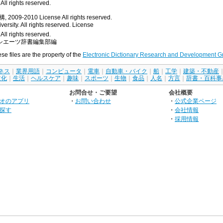
ll rights reserved.
, 2009-2010
License
All rights reserved.
rsity. All rights reserved.
License
All rights reserved.
シエーツ辞書編集部編
ese files are the property of the
Electronic Dictionary Research and Development G
ネス
｜
業界用語
｜
コンピュータ
｜
電車
｜
自動車・バイク
｜
船
｜
工学
｜
建築・不動産
文化
｜
生活
｜
ヘルスケア
｜
趣味
｜
スポーツ
｜
生物
｜
食品
｜
人名
｜
方言
｜
辞書・百科事
お問合せ・ご要望
会社概要
オのアプリ
・
お問い合わせ
・
公式企業ページ
探す
・
会社情報
・
採用情報