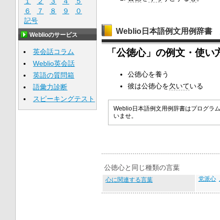
１
２
３
４
５
６
７
８
９
０
記号
Weblio日本語例文用例辞書
Weblioのサービス
「公徳心」の例文・使い
英会話コラム
Weblio英会話
公徳心を養う
英語の質問箱
彼は公徳心を
欠いて
いる
語彙力診断
スピーキングテスト
Weblio日本語例文用例辞書はプロ
いませ。
公徳心と同じ種類の言葉
党派心
心に関連する言葉