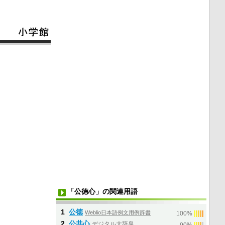
「公徳心」の関連用語
1
公徳
Weblio日本語例文用例辞書
|
|
|
|
|
100%
2
公共心
デジタル大辞泉
|
|
|
|
|