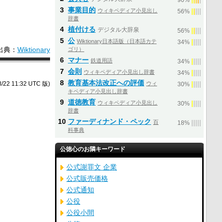
90%
3
事業目的
ウィキペディア小見出し
|
|
|
|
|
56%
辞書
4
植付ける
デジタル大辞泉
|
|
|
|
|
56%
5
公
Wiktionary日本語版（日本語カテ
|
|
|
|
|
34%
出典：
Wiktionary
ゴリ）
6
マナー
鉄道用語
|
|
|
|
|
34%
7
会則
ウィキペディア小見出し辞書
|
|
|
|
|
34%
8
教育基本法改正への評価
ウィ
|
|
|
|
|
/22 11:32 UTC 版)
30%
キペディア小見出し辞書
9
道徳教育
ウィキペディア小見出し
|
|
|
|
|
30%
辞書
10
ファーディナンド・ペック
百
|
|
|
|
|
18%
科事典
公徳心のお隣キーワード
公式謝罪文 企業
公式販売価格
公式通知
公役
公役小間