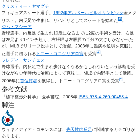
クリスティー・ヤマグチ
フィギュアスケート選手。
1992年アルベールビルオリンピック
金メダ
[
3
]
リスト。内反足で生まれ、リハビリとしてスケートを始めた
。
ジム・マシーア
野球選手。内反足で生まれ10歳になるまでに2度の手術を受け、右足
は左足より1インチ短く、右脹脛は左脹脛の半分の太さしかなかった
が、MLBでリリーフ投手として活躍。2003年に難病や逆境を克服し
[
4
]
た選手に贈られる
トニー・コニグリアロ賞
を受賞
。
フレディ・サンチェス
野球選手。内反足で生まれ歩けなくなるかもしれないという診断を受
けながら少年時代に治療によって克服し、MLBで内野手として活躍。
[
5
]
2006年に
首位打者
を獲得し、トニー・コニグリアロ賞を受賞
。
参考文献
『標準整形外科学』 医学書院、2008年
ISBN 978-4-260-00453-4
脚注
ウィキメディア・コモンズには、
先天性内反足
に関連するカテゴリが
あります。