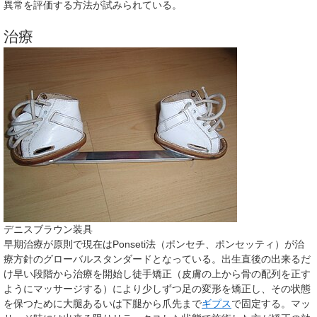
異常を評価する方法が試みられている。
治療
デニスブラウン装具
早期治療が原則で現在はPonseti法（ポンセチ、ポンセッティ）が治
療方針のグローバルスタンダードとなっている。出生直後の出来るだ
け早い段階から治療を開始し徒手矯正（皮膚の上から骨の配列を正す
ようにマッサージする）により少しずつ足の変形を矯正し、その状態
を保つために大腿あるいは下腿から爪先まで
ギプス
で固定する。マッ