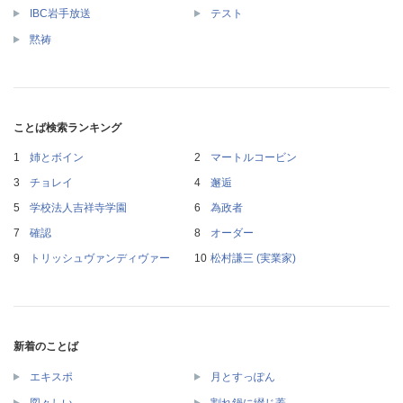
IBC岩手放送
テスト
黙祷
ことば検索ランキング
姉とボイン
マートルコービン
チョレイ
邂逅
学校法人吉祥寺学園
為政者
確認
オーダー
トリッシュヴァンディヴァー
松村謙三 (実業家)
新着のことば
エキスポ
月とすっぽん
図々しい
割れ鍋に綴じ蓋