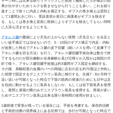
サージ時には出来る限りリラックスした状態で施術した方が矯正の効
果が出やすいためミルクを飲ませながら行うことも多い。これを繰り
返すことで徐々に内反と内転を矯正する。ギプスの巻き換えは原則と
して1週間おきに行い、受診直前か前日に保護者がギプスを除去す
る、もしくは巻き換え直前に医師によりギプスを除去してもらい同時
に入浴も済ませるようにする。
アキレス腱
の萎縮により爪先が上がらない状態（爪先立ち）を尖足と
いい徒手矯正では治せないので、5 - 10回のギプス矯正で内反・内転
が改善した時点でアキレス腱の皮下切腱（細いメスを用いて皮膚下で
アキレス腱を切る方法）を行う。アキレス腱切腱手術自体は数分で終
了するものだが部分麻酔か全身麻酔か及び日帰りか入院かは病院の方
針で様々。アキレス腱切腱手術後は約3週間ギプス固定を継続する。
その後、肩幅程度の金属のバーの両端に左右の足を約70度ほど外転し
た状態で固定するデニスブラウン装具に移行する。生後7 - 8か月時で
這い這いが可能となった時点で下肢の筋肉の発達のためにも日中は足
を自由に動かせるように装具をしないか、もしくは短下肢装具を使用
し、夜間と昼寝の際のみデニスブラウン装具を使用する。再発が多い
ためデニスブラウン装具は出来る限り長時間の使用が好ましい。
1歳前後で変形が残っている場合には、手術を考慮する。保存的治療
と手術的治療の境界線上にある症例では、歩行が可能となった時点で