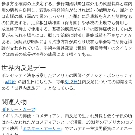
歩き方を確認の上決定する。歩行開始以降は屋外用の靴型装具と屋内
用の装具を併用し、変形の再発傾向がなければ2 - 3歳時から、屋外で
は市販の靴（深めで踵のしっかりした靴）に足底板を入れた簡便なも
のに変更する。足底板は幼稚園（保育園）や学校の上履でも併用し、
成長終了時まで使用する。基礎的疾患がありその随伴症状として内反
足がみられる場合には、概して治療に難渋し最終成績も不良なことが
ある。病院及び医師により治療方針が異なり現在も学会等で活発な議
論が交わされている。手術や装具変更（種類・装着時間）のタイミン
グは患者の成長や治療の成果により様々である。
世界内反足デー
ポンセッティ法を考案したアメリカの医師
イグナシオ・ポンセッティ
の誕生日にちなみ、毎年
6月3日
は内反足についての認識を高
（
英語版
）
める「世界内反足デー」となっている。
関連人物
ダドリー・ムーア
イギリスの俳優・コメディアン。内反足で生まれ身長も低く子供の頃
はからかわれたがコメディアンとして活躍。1981年のアメリカのコメ
ディ映画『
ミスター・アーサー
』でアカデミー主演男優賞にノミネー
トされた。