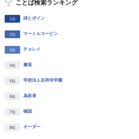
ことば検索ランキング
姉とボイン
1位
マートルコービン
2位
チョレイ
3位
邂逅
4位
学校法人吉祥寺学園
5位
為政者
6位
確認
7位
オーダー
8位