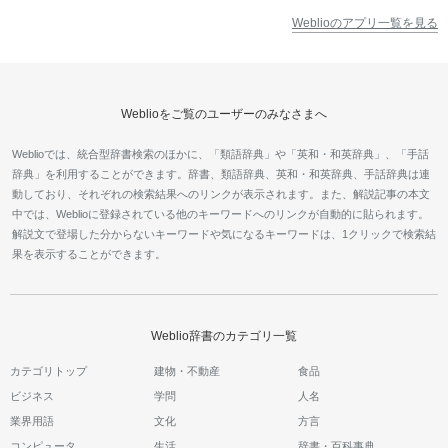
Weblioのアプリ一覧を見る
Weblioをご覧のユーザーのみなさまへ
Weblioでは、統合型辞書検索のほかに、「類語辞典」や「英和・和英辞典」、「手話
辞典」を利用することができます。辞書、類語辞典、英和・和英辞典、手話辞典は連
動しており、それぞれの検索結果へのリンクが表示されます。また、解説記事の本文
中では、Weblioに登録されている他のキーワードへのリンクが自動的に貼られます。
解説文で登場した分からないキーワードや気になるキーワードは、1クリックで検索結
果を表示することができます。
Weblio辞書のカテゴリ一覧
カテゴリトップ
建物・不動産
食品
ビジネス
学問
人名
業界用語
文化
方言
コンピュータ
生活
辞書・百科事典