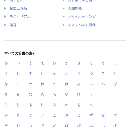
超加工食品
人間性能
テスクリアル
バイオハッキング
頭身
ディノバルド亜種
すべての辞書の索引
あ
い
う
え
お
か
き
く
け
こ
さ
し
す
せ
そ
た
ち
つ
て
と
な
に
ぬ
ね
の
は
ひ
ふ
へ
ほ
ま
み
む
め
も
や
ゆ
よ
ら
り
る
れ
ろ
わ
を
ん
が
ぎ
ぐ
げ
ご
ざ
じ
ず
ぜ
ぞ
だ
ぢ
づ
で
ど
ば
び
ぶ
べ
ぼ