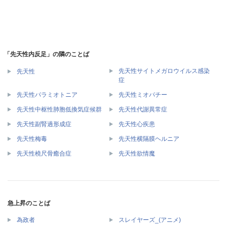
「先天性内反足」の隣のことば
先天性サイトメガロウイルス感染
先天性
症
先天性パラミオトニア
先天性ミオパチー
先天性中枢性肺胞低換気症候群
先天性代謝異常症
先天性副腎過形成症
先天性心疾患
先天性梅毒
先天性横隔膜ヘルニア
先天性橈尺骨癒合症
先天性欲情魔
急上昇のことば
為政者
スレイヤーズ_(アニメ)