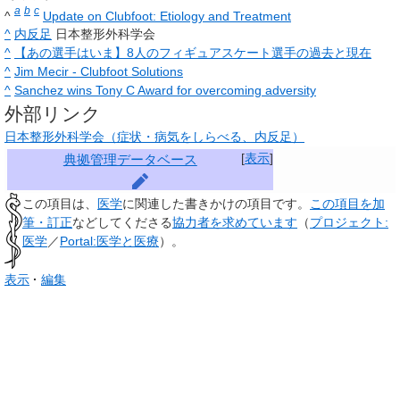
a
b
c
^
Update on Clubfoot: Etiology and Treatment
^
内反足
日本整形外科学会
^
【あの選手はいま】8人のフィギュアスケート選手の過去と現在
^
Jim Mecir - Clubfoot Solutions
^
Sanchez wins Tony C Award for overcoming adversity
外部リンク
日本整形外科学会（症状・病気をしらべる、内反足）
[
表示
]
典拠管理データベース
この項目は、
医学
に関連した
書きかけの項目
です。
この項目を加
筆・訂正
などしてくださる
協力者を求めています
（
プロジェクト:
医学
／
Portal:医学と医療
）。
表示
編集