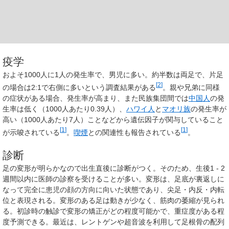
疫学
およそ1000人に1人の発生率で、男児に多い。約半数は両足で、片足
[
2
]
の場合は2:1で右側に多いという調査結果がある
。親や兄弟に同様
の症状がある場合、発生率が高まり、また民族集団間では
中国人
の発
生率は低く（1000人あたり0.39人）、
ハワイ人
と
マオリ族
の発生率が
高い（1000人あたり7人）ことなどから遺伝因子が関与していること
[
1
]
[
1
]
が示唆されている
。
喫煙
との関連性も報告されている
。
診断
足の変形が明らかなので出生直後に診断がつく。そのため、生後1 - 2
週間以内に医師の診察を受けることが多い。変形は、足底が裏返しに
なって完全に患児の顔の方向に向いた状態であり、尖足・内反・内転
位と表現される。変形のある足は動きが少なく、筋肉の萎縮が見られ
る。初診時の触診で変形の矯正がどの程度可能かで、重症度がある程
度予測できる。最近は、レントゲンや超音波を利用して足根骨の配列