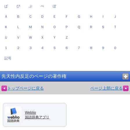
ぱ
ぴ
ぷ
ぺ
ぽ
Ａ
Ｂ
Ｃ
Ｄ
Ｅ
Ｆ
Ｇ
Ｈ
Ｉ
Ｊ
Ｋ
Ｌ
Ｍ
Ｎ
Ｏ
Ｐ
Ｑ
Ｒ
Ｓ
Ｔ
Ｕ
Ｖ
Ｗ
Ｘ
Ｙ
Ｚ
１
２
３
４
５
６
７
８
９
０
記号
先天性内反足のページの著作権
トップページに戻る
ページ上部に戻る
Weblio
国語辞典アプリ