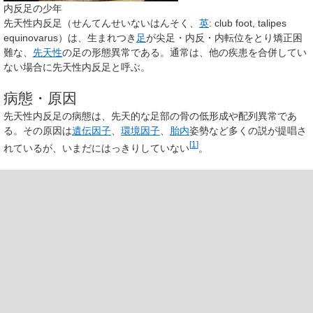
内反足の少年
先天性内反足
（せんてんせいないはんそく、
英
:
club foot, talipes
equinovarus
）は、生まれつき
足
が尖足・内反・内転位をとり矯正困
難な、
先天性
の足の形態異常である。通常は、他の疾患を合併してい
ない場合に先天性内反足と呼ぶ。
病態・原因
先天性内反足の病態は、先天的な足部の骨の低形成や配列異常であ
る。その原因は
遺伝因子
、
環境因子
、
胎内
姿勢など多くの説が提唱さ
[
1
]
れているが、いまだにはっきりしていない
。