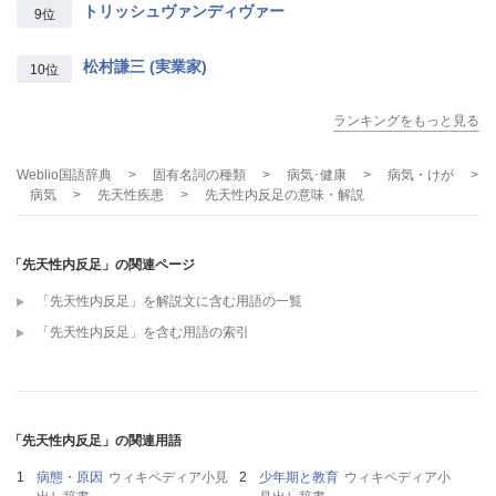
トリッシュヴァンディヴァー
9位
松村謙三 (実業家)
10位
ランキングをもっと見る
Weblio国語辞典
>
固有名詞の種類
>
病気･健康
>
病気・けが
>
病気
>
先天性疾患
>
先天性内反足
の意味・解説
「先天性内反足」の関連ページ
「先天性内反足」を解説文に含む用語の一覧
「先天性内反足」を含む用語の索引
「先天性内反足」の関連用語
病態・原因
ウィキペディア小見
少年期と教育
ウィキペディア小