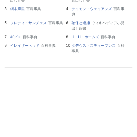
出し辞書
見出し辞書
網本麻里
百科事典
デイモン・ウェイアンズ
百科事
典
フレディ・サンチェス
百科事典
確保と逮捕
ウィキペディア小見
出し辞書
ギプス
百科事典
H・H・ホームズ
百科事典
イレイザーヘッド
百科事典
タデウス・スティーブンス
百科
事典