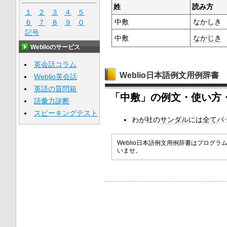
姓
読み方
１
２
３
４
５
中敷
なかしき
６
７
８
９
０
記号
中敷
なかじき
Weblioのサービス
英会話コラム
Weblio日本語例文用例辞書
Weblio英会話
英語の質問箱
「中敷」の例文・使い方
語彙力診断
スピーキングテスト
わが社の
サンダル
には
全て
パ
Weblio日本語例文用例辞書はプロ
いませ。