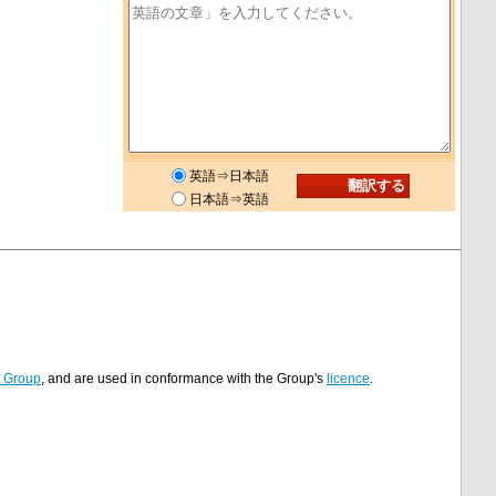
英語⇒日本語
日本語⇒英語
t Group
, and are used in conformance with the Group's
licence
.