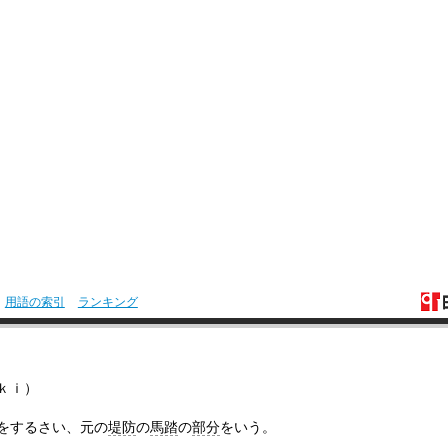
%
用語の索引
ランキング
ｋｉ）
をするさい、元の
堤防
の
馬踏
の
部分
をいう。