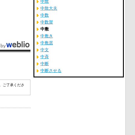
中散
中散大夫
中数
中数賀
中敷
中敷き
中敷居
中文
中斉
中断
中断させる
す。ご了承くださ