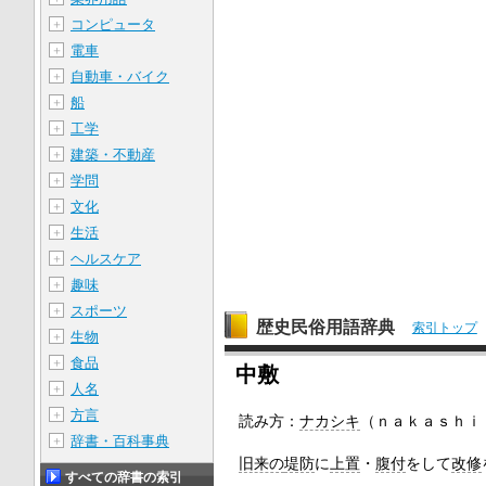
コンピュータ
＋
電車
＋
自動車・バイク
＋
船
＋
工学
＋
建築・不動産
＋
学問
＋
文化
＋
生活
＋
ヘルスケア
＋
趣味
＋
スポーツ
＋
歴史民俗用語辞典
索引トップ
生物
＋
食品
＋
中敷
人名
＋
方言
＋
読み方：
ナカシキ
（ｎａｋａｓｈｉ
辞書・百科事典
＋
旧来の
堤防
に
上置
・
腹付
をして
改修
すべての辞書の索引