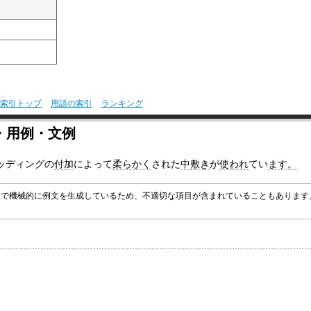
索引トップ
用語の索引
ランキング
・用例・文例
ッディングの
付加
によって
柔らかく
された
中敷き
が
使われ
てい
ます。
グラムで機械的に例文を生成しているため、不適切な項目が含まれていることもありま