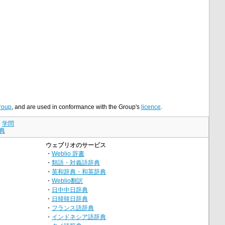
roup
, and are used in conformance with the Group's
licence
.
｜
学問
典
ウェブリオのサービス
・
Weblio 辞書
・
類語・対義語辞典
・
英和辞典・和英辞典
・
Weblio翻訳
・
日中中日辞典
・
日韓韓日辞典
・
フランス語辞典
・
インドネシア語辞典