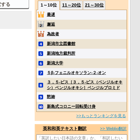
1～10位
11～20位
21～30位
最遅
邂逅
為政者
新潟市立図書館
新潟地方裁判所
新潟大学
５β‐フェニルオキソラン‐２‐オン
３，５‐ビス［３，５‐ビス（ベンジルオキ
シ）ベンジルオキシ］ベンジルブロミド
黙祷
新島式コロニー回転受け身
>>もっとランキングを見る
英和和英テキスト翻訳
>> Weblio翻訳