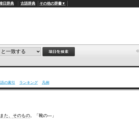
韓日辞典
古語辞典
その他の辞書▼
用語の索引
ランキング
凡例
L
/
o
a
d
e
d
また、
そのもの
。「靴の―」
:
4
1
.
2
1