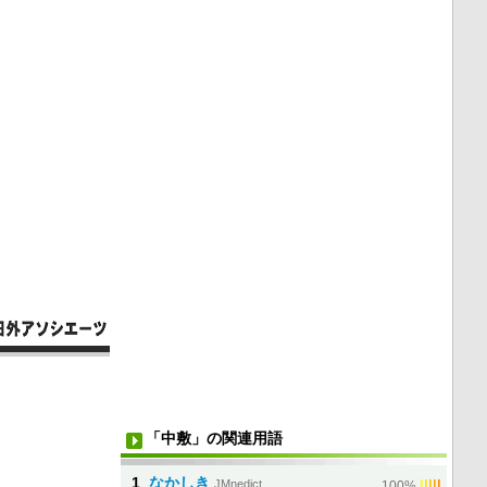
「中敷」の関連用語
1
なかしき
JMnedict
|
|
|
|
|
100%