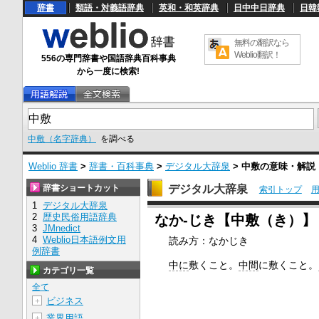
辞書
類語・対義語辞典
英和・和英辞典
日中中日辞典
日韓
無料の翻訳なら
Weblio翻訳！
556の専門辞書や国語辞典百科事典
から一度に検索!
中敷（名字辞典）
を調べる
Weblio 辞書
>
辞書・百科事典
>
デジタル大辞泉
>
中敷
の意味・解説
辞書ショートカット
デジタル大辞泉
索引トップ
1
デジタル大辞泉
U
2
歴史民俗用語辞典
なか‐じき【中敷（き）】
n
3
JMnedict
m
4
Weblio日本語例文用
読み方：なかじき
u
例辞書
t
e
中に
敷くこと。
中間
に敷くこと。
カテゴリ一覧
全て
ビジネス
＋
業界用語
＋