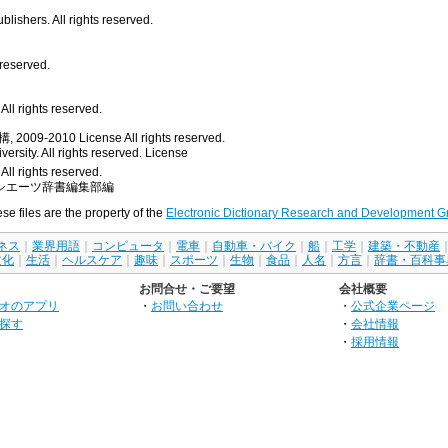
ishers. All rights reserved.
 reserved.
ll rights reserved.
, 2009-2010
License
All rights reserved.
rsity. All rights reserved.
License
All rights reserved.
シエーツ辞書編集部編
ese files are the property of the
Electronic Dictionary Research and Development G
ネス
｜
業界用語
｜
コンピュータ
｜
電車
｜
自動車・バイク
｜
船
｜
工学
｜
建築・不動産
文化
｜
生活
｜
ヘルスケア
｜
趣味
｜
スポーツ
｜
生物
｜
食品
｜
人名
｜
方言
｜
辞書・百科事
お問合せ・ご要望
会社概要
オのアプリ
・
お問い合わせ
・
公式企業ページ
探す
・
会社情報
・
採用情報