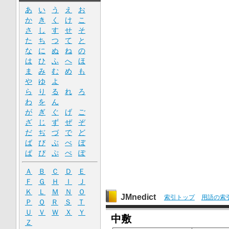
あ
い
う
え
お
か
き
く
け
こ
さ
し
す
せ
そ
た
ち
つ
て
と
な
に
ぬ
ね
の
は
ひ
ふ
へ
ほ
ま
み
む
め
も
や
ゆ
よ
ら
り
る
れ
ろ
わ
を
ん
が
ぎ
ぐ
げ
ご
ざ
じ
ず
ぜ
ぞ
だ
ぢ
づ
で
ど
ば
び
ぶ
べ
ぼ
ぱ
ぴ
ぷ
ぺ
ぽ
Ａ
Ｂ
Ｃ
Ｄ
Ｅ
Ｆ
Ｇ
Ｈ
Ｉ
Ｊ
Ｋ
Ｌ
Ｍ
Ｎ
Ｏ
JMnedict
索引トップ
用語の索
Ｐ
Ｑ
Ｒ
Ｓ
Ｔ
Ｕ
Ｖ
Ｗ
Ｘ
Ｙ
中敷
Ｚ