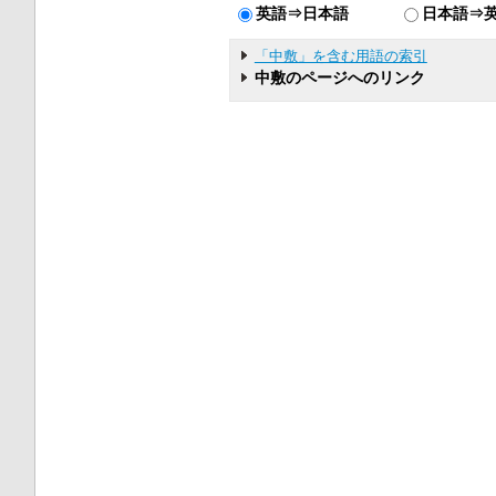
英語⇒日本語
日本語⇒
「中敷」を含む用語の索引
中敷のページへのリンク