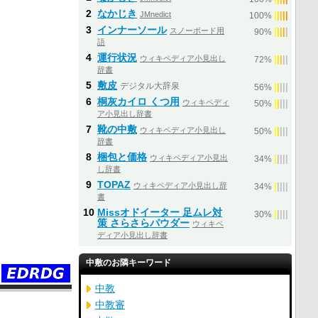
2
なかじき
JMnedict
|
|
|
|
|
100%
3
インナーソール
スノーボード用
|
|
|
|
|
90%
語
4
運行状況
ウィキペディア小見出し
|
|
|
|
|
72%
辞書
5
敷皮
デジタル大辞泉
|
|
|
|
|
56%
6
桐灰カイロ くつ用
ウィキペディ
|
|
|
|
|
50%
ア小見出し辞書
7
靴の中敷
ウィキペディア小見出し
|
|
|
|
|
50%
辞書
8
梱包と価格
ウィキペディア小見出
|
|
|
|
|
34%
し辞書
9
TOPAZ
ウィキペディア小見出し辞
|
|
|
|
|
34%
書
10
Missオドイーター 足ムレ対
|
|
|
|
|
30%
策 さらさらパウダー
ウィキペ
ディア小見出し辞書
中敷のお隣キーワード
中教
中教審