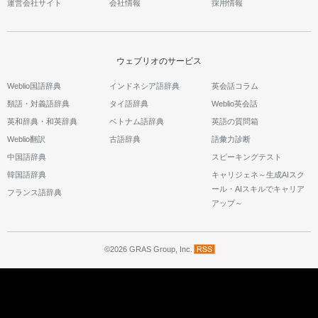
運営会社サイト
会社情報
採用情報
ウェブリオのサービス
Weblio国語辞典
インドネシア語辞典
英会話コラム
類語・対義語辞典
タイ語辞典
Weblio英会話
英和辞典・和英辞典
ベトナム語辞典
英語の質問箱
Weblio翻訳
古語辞典
語彙力診断
中国語辞典
スピーキングテスト
韓国語辞典
キャリジェネ～生成AIスク
ール・AIスキルでキャリア
フランス語辞典
アップ～
©2026 GRAS Group, Inc.