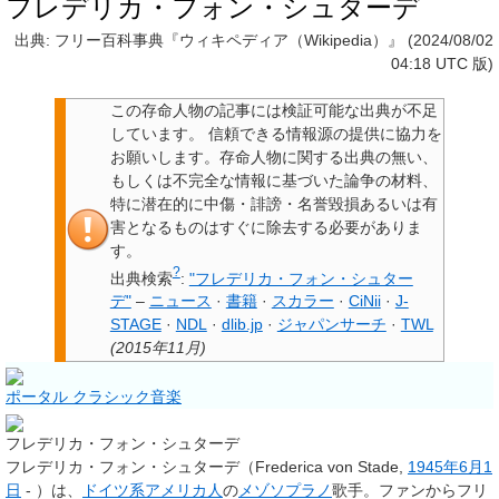
フレデリカ・フォン・シュターデ
出典: フリー百科事典『ウィキペディア（Wikipedia）』 (2024/08/02
04:18 UTC 版)
この
存命人物の記事には検証可能な出典が不足
しています
。
信頼できる情報源の提供に協力を
お願いします。存命人物に関する出典の無い、
もしくは不完全な情報に基づいた論争の材料、
特に潜在的に中傷・誹謗・名誉毀損あるいは有
害となるものは
すぐに除去する必要がありま
す
。
?
出典検索
:
"フレデリカ・フォン・シュター
デ"
–
ニュース
·
書籍
·
スカラー
·
CiNii
·
J-
STAGE
·
NDL
·
dlib.jp
·
ジャパンサーチ
·
TWL
(
2015年11月
)
ポータル クラシック音楽
フレデリカ・フォン・シュターデ
フレデリカ・フォン・シュターデ
（Frederica von Stade,
1945年
6月1
日
- ）は、
ドイツ系アメリカ人
の
メゾソプラノ
歌手。ファンから
フリ