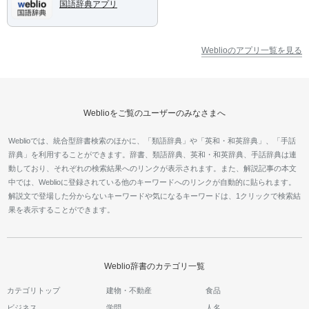
国語辞典アプリ
Weblioのアプリ一覧を見る
Weblioをご覧のユーザーのみなさまへ
Weblioでは、統合型辞書検索のほかに、「類語辞典」や「英和・和英辞典」、「手話
辞典」を利用することができます。辞書、類語辞典、英和・和英辞典、手話辞典は連
動しており、それぞれの検索結果へのリンクが表示されます。また、解説記事の本文
中では、Weblioに登録されている他のキーワードへのリンクが自動的に貼られます。
解説文で登場した分からないキーワードや気になるキーワードは、1クリックで検索結
果を表示することができます。
Weblio辞書のカテゴリ一覧
カテゴリトップ
建物・不動産
食品
ビジネス
学問
人名