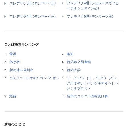
フレデリク4世 (シュレースヴィヒ
フレデリク3世 (デンマーク王)
＝ホルシュタイン公)
フレデリク4世 (デンマーク王)
フレデリク5世 (デンマーク王)
ことば検索ランキング
最遅
邂逅
為政者
新潟市立図書館
新潟地方裁判所
新潟大学
５β‐フェニルオキソラン‐２‐オン
３，５‐ビス［３，５‐ビス（ベン
ジルオキシ）ベンジルオキシ］ベ
ンジルブロミド
黙祷
新島式コロニー回転受け身
新着のことば