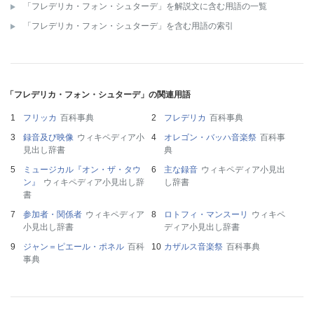
「フレデリカ・フォン・シュターデ」を解説文に含む用語の一覧
「フレデリカ・フォン・シュターデ」を含む用語の索引
「フレデリカ・フォン・シュターデ」の関連用語
フリッカ
百科事典
フレデリカ
百科事典
録音及び映像
ウィキペディア小
オレゴン・バッハ音楽祭
百科事
見出し辞書
典
ミュージカル『オン・ザ・タウ
主な録音
ウィキペディア小見出
ン』
ウィキペディア小見出し辞
し辞書
書
参加者・関係者
ウィキペディア
ロトフィ・マンスーリ
ウィキペ
小見出し辞書
ディア小見出し辞書
ジャン＝ピエール・ポネル
百科
カザルス音楽祭
百科事典
事典