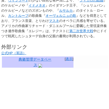
質、
ヴィブラート
の少ない自然な発声法により、『
フィガロの結婚
』
のケルビーノや『
イドメネオ
』のイダマンテ王子、『シェリュバン』
のケルビーノなどのズボンものや、『
ルサルカ
』のタイトル・ロー
ル、
カントルーブ
の歌曲集『
オーヴェルニュの歌
』などを得意として
おり、フランス音楽、とりわけ
マスネ
のオペラに共感を寄せている。
アメリカの作曲家リチャード・ダニエルプールに委嘱した管弦楽伴奏
つき連作歌曲集『エレジー』は、テクストに
第二次世界大戦
中にドイ
ツで戦死したシュターデ自身の父親の書簡が利用されている。
外部リンク
公式HP（英語）
[
表示
]
典拠管理データベー
ス