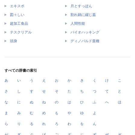
エキスポ
月とすっぽん
図々しい
割れ鍋に綴じ蓋
超加工食品
人間性能
テスクリアル
バイオハッキング
頭身
ディノバルド亜種
すべての辞書の索引
あ
い
う
え
お
か
き
く
け
こ
さ
し
す
せ
そ
た
ち
つ
て
と
な
に
ぬ
ね
の
は
ひ
ふ
へ
ほ
ま
み
む
め
も
や
ゆ
よ
ら
り
る
れ
ろ
わ
を
ん
が
ぎ
ぐ
げ
ご
ざ
じ
ず
ぜ
ぞ