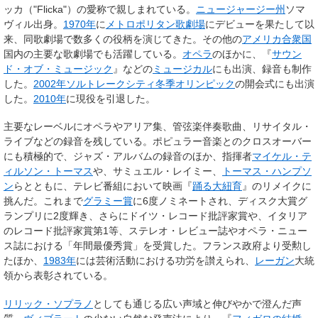
ッカ
（"Flicka"）の愛称で親しまれている。
ニュージャージー州
ソマ
ヴィル出身。
1970年
に
メトロポリタン歌劇場
にデビューを果たして以
来、同歌劇場で数多くの役柄を演じてきた。その他の
アメリカ合衆国
国内の主要な歌劇場でも活躍している。
オペラ
のほかに、『
サウン
ド・オブ・ミュージック
』などの
ミュージカル
にも出演、録音も制作
した。
2002年
ソルトレークシティ冬季オリンピック
の開会式にも出演
した。
2010年
に現役を引退した。
主要なレーベルにオペラやアリア集、管弦楽伴奏歌曲、リサイタル・
ライブなどの録音を残している。ポピュラー音楽とのクロスオーバー
にも積極的で、ジャズ・アルバムの録音のほか、指揮者
マイケル・テ
ィルソン・トーマス
や、サミュエル・レイミー、
トーマス・ハンプソ
ン
らとともに、テレビ番組において映画『
踊る大紐育
』のリメイクに
挑んだ。これまで
グラミー賞
に6度ノミネートされ、ディスク大賞グ
ランプリに2度輝き、さらにドイツ・レコード批評家賞や、イタリア
のレコード批評家賞第1等、ステレオ・レビュー誌やオペラ・ニュー
ス誌における「年間最優秀賞」を受賞した。フランス政府より受勲し
たほか、
1983年
には芸術活動における功労を讃えられ、
レーガン
大統
領から表彰されている。
リリック・ソプラノ
としても通じる広い声域と伸びやかで澄んだ声