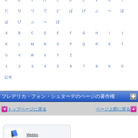
だ
ぢ
づ
で
ど
ば
び
ぶ
べ
ぼ
ぱ
ぴ
ぷ
ぺ
ぽ
Ａ
Ｂ
Ｃ
Ｄ
Ｅ
Ｆ
Ｇ
Ｈ
Ｉ
Ｊ
Ｋ
Ｌ
Ｍ
Ｎ
Ｏ
Ｐ
Ｑ
Ｒ
Ｓ
Ｔ
Ｕ
Ｖ
Ｗ
Ｘ
Ｙ
Ｚ
１
２
３
４
５
６
７
８
９
０
記号
フレデリカ・フォン・シュターデのページの著作権
トップページに戻る
ページ上部に戻る
Weblio