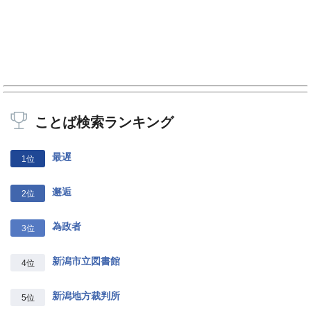
ことば検索ランキング
最遅
1位
邂逅
2位
為政者
3位
新潟市立図書館
4位
新潟地方裁判所
5位