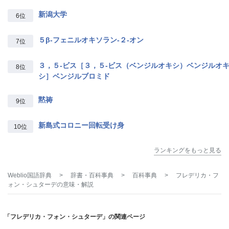
新潟大学
6位
５β‐フェニルオキソラン‐２‐オン
7位
３，５‐ビス［３，５‐ビス（ベンジルオキシ）ベンジルオ
8位
シ］ベンジルブロミド
黙祷
9位
新島式コロニー回転受け身
10位
ランキングをもっと見る
Weblio国語辞典
>
辞書・百科事典
>
百科事典
>
フレデリカ・フ
ォン・シュターデ
の意味・解説
「フレデリカ・フォン・シュターデ」の関連ページ