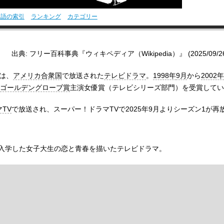
用語の索引
ランキング
カテゴリー
出典: フリー百科事典『ウィキペディア（Wikipedia）』 (2025/09/26 0
は、
アメリカ合衆国
で放送された
テレビドラマ
。
1998年
9月
から
2002年
ゴールデングローブ賞
主演女優賞（テレビシリーズ部門）を受賞してい
TV
で放送され、スーパー！ドラマTVで2025年9月よりシーズン1が再
入学した女子大生の恋と青春を描いたテレビドラマ。