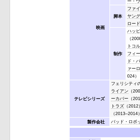
ー・ウ
ファイ
ヤング
脚本
ロー
映画
ハッ
（200
トコ
フィ
制作
ド・
ァー
024）
フェリシティ
ライアン
（200
ーカバー
（20
テレビシリーズ
トラズ
（2012
（2013–2014
バッド・ロボ
製作会社