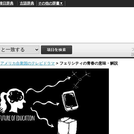
韓日辞典
古語辞典
その他の辞書▼
>
アメリカ合衆国のテレビドラマ
>
フェリシティの青春
の意味・解説