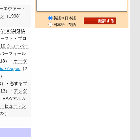
ーエヴァー・
ドン
（1998）
英語⇒日本語
日本語⇒英語
HAKAISHA
ゴースト・プロ
10 クローバー
バーフィール
018）
オーヴ
lue Angels
（2
5）
10）
恋するブ
013）
アンダ
ATRAZ/アルカ
スト・ヒューマン
022）