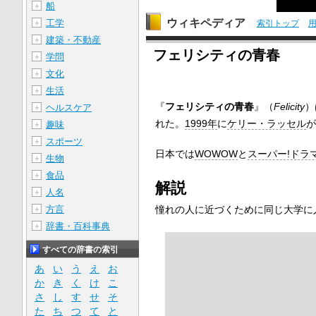
船
＋
ウィキペディア
工学
＋
索引トップ
建築・不動産
＋
フェリシティの青春
学問
＋
文化
＋
生活
＋
『
フェリシティの青春
』（
Felicity
）
ヘルスケア
＋
れた。
1999年
に
ケリー・ラッセル
が
趣味
＋
スポーツ
＋
日本では
WOWOW
と
スーパー!ドラマ
生物
＋
食品
＋
解説
人名
＋
方言
憧れの人に近づくために同じ大学に
＋
辞書・百科事典
＋
すべての辞書の索引
あ
い
う
え
お
か
き
く
け
こ
さ
し
す
せ
そ
た
ち
つ
て
と