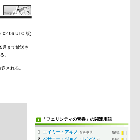
2:06 UTC 版)
5月
まで放送さ
る。
放送される。
「フェリシティの青春」の関連用語
1
エイミー・アキノ
百科事典
|
|
|
|
|
56%
2
ベサニー・ジョイ・レンツ
百
|
|
|
|
|