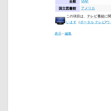
VIAF
全般
アメリカ
国立図書館
この項目は、
テレビ番組
に
います
（
ポータル テレビ
/
ウ
表示
編集