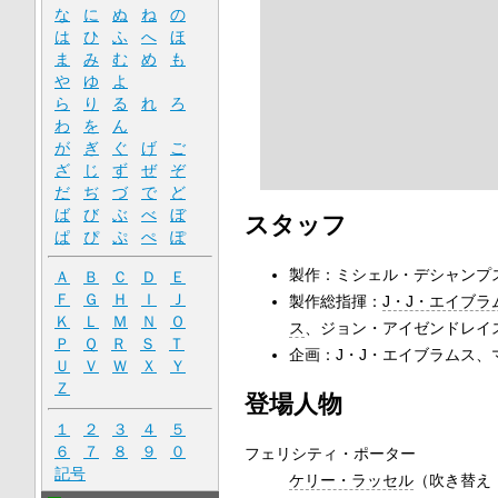
な
に
ぬ
ね
の
は
ひ
ふ
へ
ほ
ま
み
む
め
も
や
ゆ
よ
ら
り
る
れ
ろ
わ
を
ん
が
ぎ
ぐ
げ
ご
ざ
じ
ず
ぜ
ぞ
だ
ぢ
づ
で
ど
ば
び
ぶ
べ
ぼ
スタッフ
ぱ
ぴ
ぷ
ぺ
ぽ
製作：ミシェル・デシャンプ
Ａ
Ｂ
Ｃ
Ｄ
Ｅ
Ｆ
Ｇ
Ｈ
Ｉ
Ｊ
製作総指揮：
J・J・エイブラ
Ｋ
Ｌ
Ｍ
Ｎ
Ｏ
ス
、ジョン・アイゼンドレイ
Ｐ
Ｑ
Ｒ
Ｓ
Ｔ
企画：J・J・エイブラムス、
Ｕ
Ｖ
Ｗ
Ｘ
Ｙ
Ｚ
登場人物
１
２
３
４
５
６
７
８
９
０
フェリシティ・ポーター
記号
ケリー・ラッセル
（吹き替え