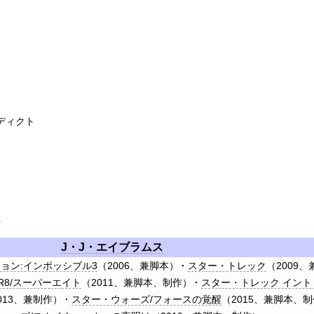
ディクト
ト
J・J・エイブラムス
ョン:インポッシブル3
（2006、
兼
脚本）
スター・トレック
（2009、
ER8/スーパーエイト
（2011、
兼
脚本、制作）
スター・トレック イン
013、
兼
制作）
スター・ウォーズ/フォースの覚醒
（2015、
兼
脚本、制