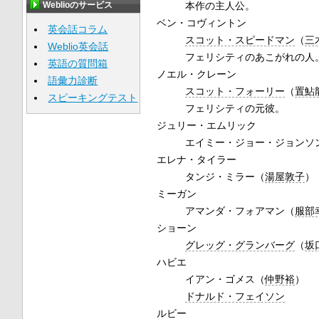
Weblioのサービス
本作の主人公。
ベン・コヴィントン
英会話コラム
スコット・スピードマン
（
三
Weblio英会話
フェリシティのあこがれの人
英語の質問箱
ノエル・クレーン
語彙力診断
スコット・フォーリー
（
置鮎
スピーキングテスト
フェリシティの元彼。
ジュリー・エムリック
エイミー・ジョー・ジョンソ
エレナ・タイラー
タンジ・ミラー（
湯屋敦子
）
ミーガン
アマンダ・フォアマン（
服部
ショーン
グレッグ・グランバーグ
（
坂
ハビエ
イアン・ゴメス（
仲野裕
）
ドナルド・フェイソン
ルビー