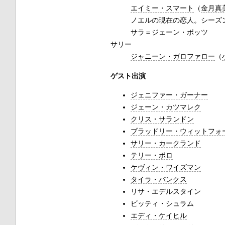
エイミー・スマート
（
金月真
ノエルの現在の恋人。シーズ
サラ＝ジェーン・ポッツ
サリー
ジャニーン・ガロファロー
（
ゲスト出演
ジェニファー・ガーナー
ジェーン・カツマレク
クリス・サランドン
ブラッドリー・ウィットフォ
サリー・カークランド
テリー・ポロ
ケヴィン・ワイズマン
タイラ・バンクス
リサ・エデルスタイン
ビッティ・シュラム
エディ・ケイヒル