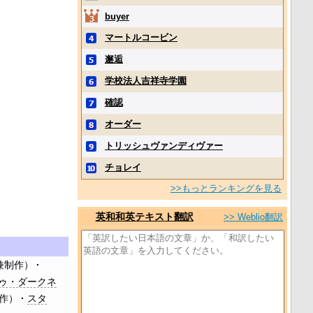
buyer
マートルコービン
邂逅
学校法人吉祥寺学園
確認
オーダー
トリッシュヴァンディヴァー
チョレイ
>>もっとランキングを見る
英和和英テキスト翻訳
>> Weblio翻訳
兼
制作）
トゥ・ダークネ
作）
スタ