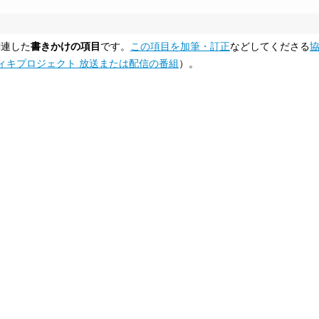
関連した
書きかけの項目
です。
この項目を加筆・訂正
などしてくださる
ィキプロジェクト 放送または配信の番組
）。