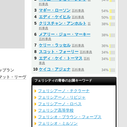
54%
科事典
3
マギー・ローソン
百科事典
|
|
|
|
|
54%
4
エディ・ケイヒル
百科事典
|
|
|
|
|
50%
5
クリスチャン・アンホルト
百
|
|
|
|
|
38%
科事典
6
メアリー・ジョー・マーキー
|
|
|
|
|
38%
百科事典
7
ケリー・ラッセル
百科事典
|
|
|
|
|
36%
8
スコット・フォーリー
百科事典
|
|
|
|
|
34%
9
エディ・ケイ・トーマス
百科
|
|
|
|
|
34%
事典
10
ケイコ・アジェナ
ャプラン
百科事典
|
|
|
|
|
34%
マット・リーヴ
フェリシティの青春のお隣キーワード
フェリシアーノ・チクラーナ
フェリシアーノ・リビジャ
フェリシアーノ・ロペス
フェリシア高等学校
フェリシオ・ブラウン・フォーブス
フェリシオ・ミルソン