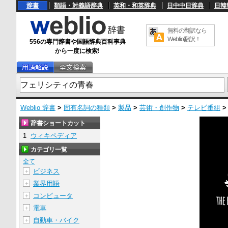
辞書
類語・対義語辞典
英和・和英辞典
日中中日辞典
日韓
無料の翻訳なら
Weblio翻訳！
556の専門辞書や国語辞典百科事典
から一度に検索!
Weblio 辞書
>
固有名詞の種類
>
製品
>
芸術・創作物
>
テレビ番組
辞書ショートカット
1
ウィキペディア
カテゴリ一覧
全て
ビジネス
＋
業界用語
＋
コンピュータ
＋
電車
＋
自動車・バイク
＋