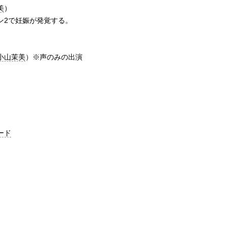
美
）
ン2で妊娠が発覚する。
小山茉美
）※声のみの出演
ード