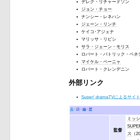
デレク・リチャードソン
ジョン・チョー
ナンシー・レネハン
ジェーン・リンチ
ケイコ･アジェナ
マリッサ・リビシ
サラ・ジェーン・モリス
ロバート・パトリック・ベネ
マイケル・ペーニャ
ロバート・クレンデニン
外部リンク
Super! dramaTVによるサイ
表
話
編
歴
ミッシ
SUP
監督
ス
（2