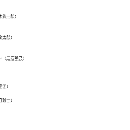
木眞一郎
）
。
龍太郎
）
ン（
三石琴乃
）
幸子
）
口賢一
）