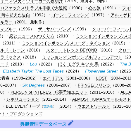
ォーズ/スカイウォーカーの夜明け
（2019、
兼
脚本、制作）
ロファックス/トラブル手帳で大逆転
（1990）
心の旅
（1991）
フォ
 時を超えた告白
（1992）
ゴーン・フィッシン'
（1997）
アルマゲ
ドキラー
（2001、
兼
制作）
ピィブルー
（1996）
ザ・サバーバンズ
（1999）
クローバーフィールド/
8）
恋とニュースのつくり方
（2010）
ミッション:インポッシブル/
ル
（2011）
ミッション:インポッシブル/ローグ・ネイション
（2015）
ールド・レーン
（2016）
スター・トレック BEYOND
（2016）
クロー
パラドックス
（2018）
ミッション:インポッシブル/フォールアウト
（2
ロード
（2018）
Lou
（2022）
ぼく モグラ キツネ 馬
（2022）
The B
Elizabeth Taylor: The Lost Tapes
（2024）
Flowervale Street
（202
の青春
（1998–2002）
エイリアス
（2001–2006）
LOST
（2004–20
6–2007）
Six Degrees
（2006–2007）
FRINGE/フリンジ
（2008–2
10）
PERSON of INTEREST 犯罪予知ユニット
（2011–2016）
ALC
）
レボリューション
（2012–2014）
ALMOST HUMAN/オールモ
）
BELIEVE/ビリーブ
（2014）
ウエストワールド
（2015–2
（
英語版
）
ット・プロダクションズ
典拠管理データベース