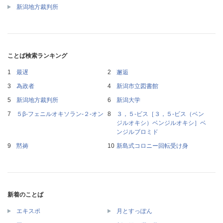
新潟地方裁判所
ことば検索ランキング
最遅
邂逅
為政者
新潟市立図書館
新潟地方裁判所
新潟大学
５β‐フェニルオキソラン‐２‐オン
３，５‐ビス［３，５‐ビス（ベン
ジルオキシ）ベンジルオキシ］ベ
ンジルブロミド
黙祷
新島式コロニー回転受け身
新着のことば
エキスポ
月とすっぽん