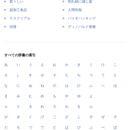
図々しい
割れ鍋に綴じ蓋
超加工食品
人間性能
テスクリアル
バイオハッキング
頭身
ディノバルド亜種
すべての辞書の索引
あ
い
う
え
お
か
き
く
け
こ
さ
し
す
せ
そ
た
ち
つ
て
と
な
に
ぬ
ね
の
は
ひ
ふ
へ
ほ
ま
み
む
め
も
や
ゆ
よ
ら
り
る
れ
ろ
わ
を
ん
が
ぎ
ぐ
げ
ご
ざ
じ
ず
ぜ
ぞ
だ
ぢ
づ
で
ど
ば
び
ぶ
べ
ぼ