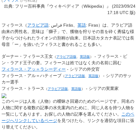
(
フィラス
から転送)
出典: フリー百科事典『ウィキペディア（Wikipedia）』 (2023/09/24
17:18 UTC 版)
フィラース
（
アラビア語
:
فراس
‎
Firās
、
英語
:
Firas
）は、アラビア語
由来の男性名。意味は「獅子」で、獲物を狩りその首を砕く勇猛な様
子からつけられたライオンの別称が由来。日本語カタカナ表記では長
母音「ー」を抜いた
フィラス
と書かれることも多い。
ダーナー・フィラース王女
- フィラース・ビ
（
アラビア語版
、
英語版
）
ン・ラアド王子の妻。フィラースは姓ではなく夫の名前に因む
フィラース・アッ＝ラシーディー
- シリアの外交官
フィラース・アル＝ハティーブ
- シリアのサッ
（
アラビア語版
、
英語版
）
カー選手
フィラース・トラース
- シリアの実業家
（
アラビア語版
、
英語版
）
このページは
人名（人物）の曖昧さ回避のためのページ
です。同名の
人物に関する複数の記事の水先案内のために、同じ人名を持つ人物を
一覧にしてあります。お探しの人物の記事を選んでください。
このペ
ージへリンクしているページ
を見つけたら、リンクを適切な項目に張
り替えてください。