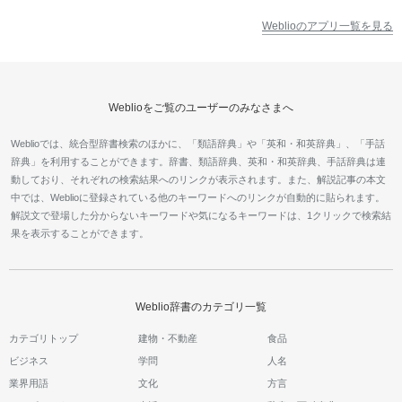
Weblioのアプリ一覧を見る
Weblioをご覧のユーザーのみなさまへ
Weblioでは、統合型辞書検索のほかに、「類語辞典」や「英和・和英辞典」、「手話
辞典」を利用することができます。辞書、類語辞典、英和・和英辞典、手話辞典は連
動しており、それぞれの検索結果へのリンクが表示されます。また、解説記事の本文
中では、Weblioに登録されている他のキーワードへのリンクが自動的に貼られます。
解説文で登場した分からないキーワードや気になるキーワードは、1クリックで検索結
果を表示することができます。
Weblio辞書のカテゴリ一覧
カテゴリトップ
建物・不動産
食品
ビジネス
学問
人名
業界用語
文化
方言