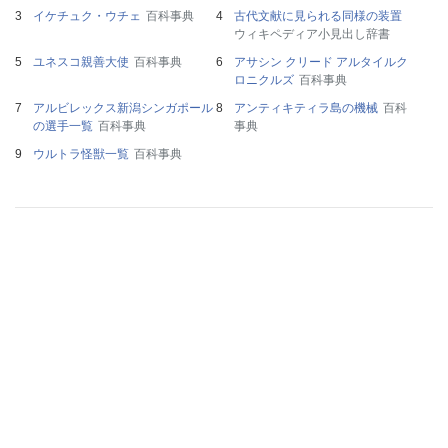
イケチュク・ウチェ
百科事典
古代文献に見られる同様の装置
ウィキペディア小見出し辞書
ユネスコ親善大使
百科事典
アサシン クリード アルタイルク
ロニクルズ
百科事典
アルビレックス新潟シンガポール
アンティキティラ島の機械
百科
の選手一覧
百科事典
事典
ウルトラ怪獣一覧
百科事典