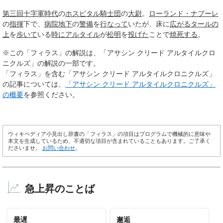
第三回十字軍
時代
の
ホスピタル騎士団
の
大尉
。
ローランド・ナプーレ
の
指揮
下で、
病院
地下
の
警備
を
行なって
いたが、床に
広がる
タール
の
上
を
歩いて
いる
時に
アルタイル
が
松明
を
投げた
ことで
焼死する
。
※この「フィラス」の解説は、「アサシン クリード アルタイルクロ
ニクルズ」の解説の一部です。
「フィラス」を含む「アサシン クリード アルタイルクロニクルズ」
の記事については、
「アサシン クリード アルタイルクロニクルズ」
の概要
を参照ください。
ウィキペディア小見出し辞書の「フィラス」の項目はプログラムで機械的に意味や
本文を生成しているため、不適切な項目が含まれていることもあります。ご了承く
ださいませ。
お問い合わせ
。
急上昇のことば
最遅
邂逅