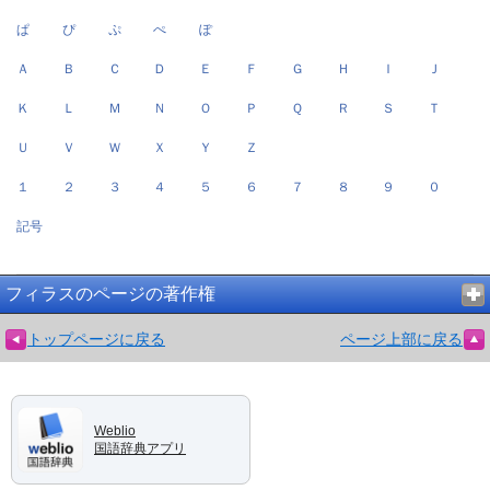
ぱ
ぴ
ぷ
ぺ
ぽ
Ａ
Ｂ
Ｃ
Ｄ
Ｅ
Ｆ
Ｇ
Ｈ
Ｉ
Ｊ
Ｋ
Ｌ
Ｍ
Ｎ
Ｏ
Ｐ
Ｑ
Ｒ
Ｓ
Ｔ
Ｕ
Ｖ
Ｗ
Ｘ
Ｙ
Ｚ
１
２
３
４
５
６
７
８
９
０
記号
フィラスのページの著作権
トップページに戻る
ページ上部に戻る
Weblio
国語辞典アプリ