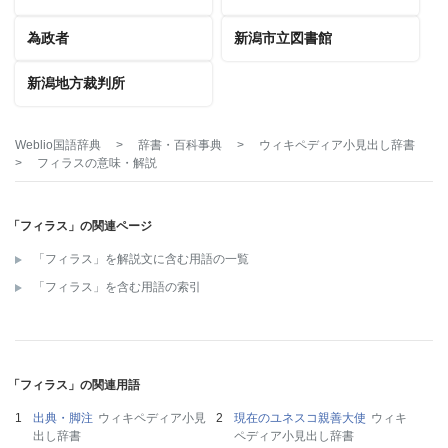
為政者
新潟市立図書館
新潟地方裁判所
Weblio国語辞典
>
辞書・百科事典
>
ウィキペディア小見出し辞書
>
フィラス
の意味・解説
「フィラス」の関連ページ
「フィラス」を解説文に含む用語の一覧
「フィラス」を含む用語の索引
「フィラス」の関連用語
出典・脚注
ウィキペディア小見
現在のユネスコ親善大使
ウィキ
出し辞書
ペディア小見出し辞書