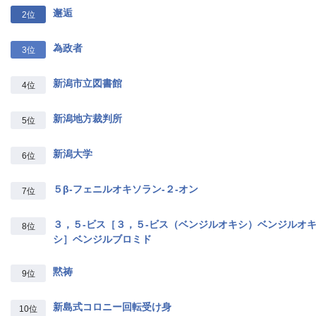
邂逅
2位
為政者
3位
新潟市立図書館
4位
新潟地方裁判所
5位
新潟大学
6位
５β‐フェニルオキソラン‐２‐オン
7位
３，５‐ビス［３，５‐ビス（ベンジルオキシ）ベンジルオ
8位
シ］ベンジルブロミド
黙祷
9位
新島式コロニー回転受け身
10位