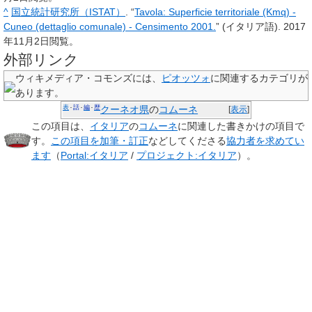
^
国立統計研究所（ISTAT）
. “
Tavola: Superficie territoriale (Kmq) -
Cuneo (dettaglio comunale) - Censimento 2001.
” (イタリア語).
2017
年11月2日
閲覧。
外部リンク
ウィキメディア・コモンズには、
ピオッツォ
に関連するカテゴリが
あります。
表
話
編
歴
クーネオ県
の
コムーネ
[
表示
]
この項目は、
イタリア
の
コムーネ
に関連した
書きかけの項目
で
す。
この項目を加筆・訂正
などしてくださる
協力者を求めてい
ます
（
Portal:イタリア
/
プロジェクト:イタリア
）。