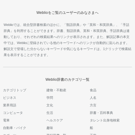
Weblioをご覧のユーザーのみなさまへ
Weblioでは、統合型辞書検索のほかに、「類語辞典」や「英和・和英辞典」、「手話
辞典」を利用することができます。辞書、類語辞典、英和・和英辞典、手話辞典は連
動しており、それぞれの検索結果へのリンクが表示されます。また、解説記事の本文
中では、Weblioに登録されている他のキーワードへのリンクが自動的に貼られます。
解説文で登場した分からないキーワードや気になるキーワードは、1クリックで検索結
果を表示することができます。
Weblio辞書のカテゴリ一覧
カテゴリトップ
建物・不動産
食品
ビジネス
学問
人名
業界用語
文化
方言
コンピュータ
生活
辞書・百科事典
電車
ヘルスケア
タレント出身地検索
自動車・バイク
趣味
船