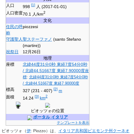
人口
[1]
998
人
(2017-01-01)
人口密度
2
70.1 人/km
文化
住民の呼
piozzesi
称
守護聖人
聖ステーファノ
(santo Stefano
(martire))
祝祭日
12月26日
地理
座標
北緯44度31分0秒
東経7度54分0秒
/
北緯44.51667度 東経7.90000度
座
標
:
北緯44度31分0秒
東経7度54分0秒
/
北緯44.51667度 東経7.90000度
標高
[2]
327 (231 - 407)
m
面積
[3]
2
14.24
km
ピオッツォの位置
ポータル イタリア
テンプレートを表示
ピオッツォ
（
伊
:
Piozzo
）は、
イタリア共和国
ピエモンテ州
クーネオ