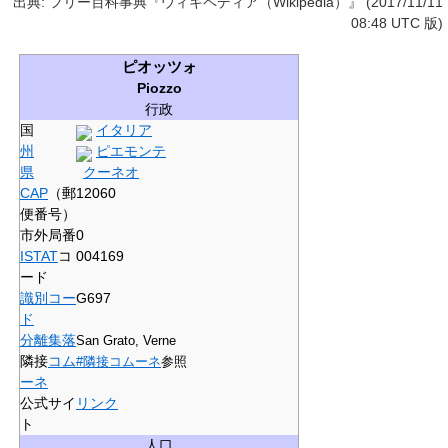
出典: フリー百科事典『ウィキペディア（Wikipedia）』 (2017/11/11
08:48 UTC 版)
ピオッツォ
Piozzo
行政
国
イタリア
州
ピエモンテ
県
クーネオ
CAP
（郵
12060
便番号）
市外局番
0
ISTAT
コ
004169
ード
識別コー
G697
ド
分離集落
San Grato, Verne
隣接
コム
#隣接コムーネ
参照
ーネ
公式サイ
リンク
ト
人口