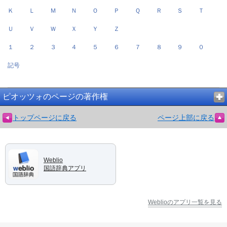
Ｋ
Ｌ
Ｍ
Ｎ
Ｏ
Ｐ
Ｑ
Ｒ
Ｓ
Ｔ
Ｕ
Ｖ
Ｗ
Ｘ
Ｙ
Ｚ
１
２
３
４
５
６
７
８
９
０
記号
ピオッツォのページの著作権
トップページに戻る
ページ上部に戻る
Weblio
国語辞典アプリ
Weblioのアプリ一覧を見る