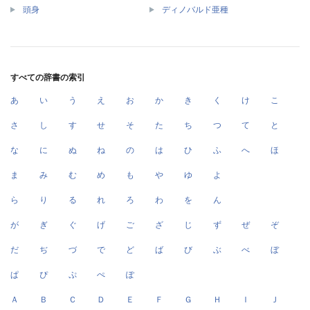
頭身
ディノバルド亜種
すべての辞書の索引
あ
い
う
え
お
か
き
く
け
こ
さ
し
す
せ
そ
た
ち
つ
て
と
な
に
ぬ
ね
の
は
ひ
ふ
へ
ほ
ま
み
む
め
も
や
ゆ
よ
ら
り
る
れ
ろ
わ
を
ん
が
ぎ
ぐ
げ
ご
ざ
じ
ず
ぜ
ぞ
だ
ぢ
づ
で
ど
ば
び
ぶ
べ
ぼ
ぱ
ぴ
ぷ
ぺ
ぽ
Ａ
Ｂ
Ｃ
Ｄ
Ｅ
Ｆ
Ｇ
Ｈ
Ｉ
Ｊ