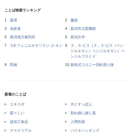
ことば検索ランキング
最遅
邂逅
為政者
新潟市立図書館
新潟地方裁判所
新潟大学
５β‐フェニルオキソラン‐２‐オン
３，５‐ビス［３，５‐ビス（ベン
ジルオキシ）ベンジルオキシ］ベ
ンジルブロミド
黙祷
新島式コロニー回転受け身
新着のことば
エキスポ
月とすっぽん
図々しい
割れ鍋に綴じ蓋
超加工食品
人間性能
テスクリアル
バイオハッキング