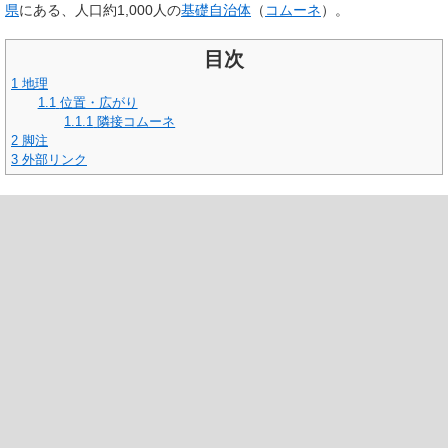
県
にある、人口約1,000人の
基礎自治体
（
コムーネ
）。
目次
1
地理
1.1
位置・広がり
1.1.1
隣接コムーネ
2
脚注
3
外部リンク