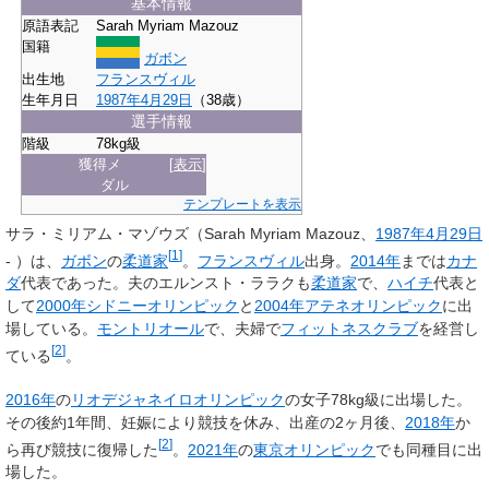
基本情報
原語表記
Sarah Myriam Mazouz
国籍
ガボン
出生地
フランスヴィル
生年月日
1987年
4月29日
（38歳）
選手情報
階級
78kg級
獲得メ
[
表示
]
ダル
テンプレートを表示
サラ・ミリアム・マゾウズ
（
Sarah Myriam Mazouz
、
1987年
4月29日
[
1
]
- ）は、
ガボン
の
柔道家
。
フランスヴィル
出身。
2014年
までは
カナ
ダ
代表であった。夫のエルンスト・ララクも
柔道家
で、
ハイチ
代表と
して
2000年シドニーオリンピック
と
2004年アテネオリンピック
に出
場している。
モントリオール
で、夫婦で
フィットネスクラブ
を経営し
[
2
]
ている
。
2016年
の
リオデジャネイロオリンピック
の女子78kg級に出場した。
その後約1年間、妊娠により競技を休み、出産の2ヶ月後、
2018年
か
[
2
]
ら再び競技に復帰した
。
2021年
の
東京オリンピック
でも同種目に出
場した。