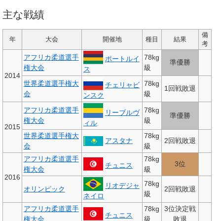
主な戦績
備
年
大会
開催地
種目
結果
考
アフリカ柔道選手
78kg
ポートルイ
準優勝
権大会
級
ス
2014
世界柔道選手権大
78kg
チェリャビ
1回戦敗退
会
級
ンスク
アフリカ柔道選手
78kg
リーブルヴ
準優勝
権大会
級
ィル
2015
世界柔道選手権大
78kg
アスタナ
2回戦敗退
会
級
アフリカ柔道選手
78kg
3位
チュニス
権大会
級
2016
78kg
リオデジャ
オリンピック
2回戦敗退
級
ネイロ
アフリカ柔道選手
78kg
3位決定戦
チュニス
権大会
級
敗退