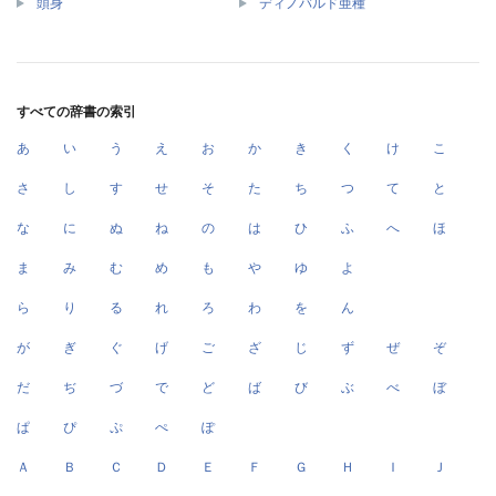
頭身
ディノバルド亜種
すべての辞書の索引
あ
い
う
え
お
か
き
く
け
こ
さ
し
す
せ
そ
た
ち
つ
て
と
な
に
ぬ
ね
の
は
ひ
ふ
へ
ほ
ま
み
む
め
も
や
ゆ
よ
ら
り
る
れ
ろ
わ
を
ん
が
ぎ
ぐ
げ
ご
ざ
じ
ず
ぜ
ぞ
だ
ぢ
づ
で
ど
ば
び
ぶ
べ
ぼ
ぱ
ぴ
ぷ
ぺ
ぽ
Ａ
Ｂ
Ｃ
Ｄ
Ｅ
Ｆ
Ｇ
Ｈ
Ｉ
Ｊ