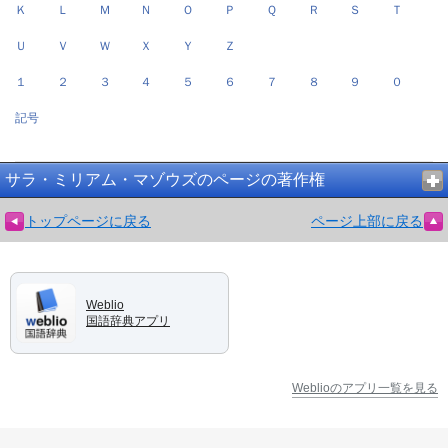
Ｋ
Ｌ
Ｍ
Ｎ
Ｏ
Ｐ
Ｑ
Ｒ
Ｓ
Ｔ
Ｕ
Ｖ
Ｗ
Ｘ
Ｙ
Ｚ
１
２
３
４
５
６
７
８
９
０
記号
サラ・ミリアム・マゾウズのページの著作権
トップページに戻る
ページ上部に戻る
Weblio
国語辞典アプリ
Weblioのアプリ一覧を見る