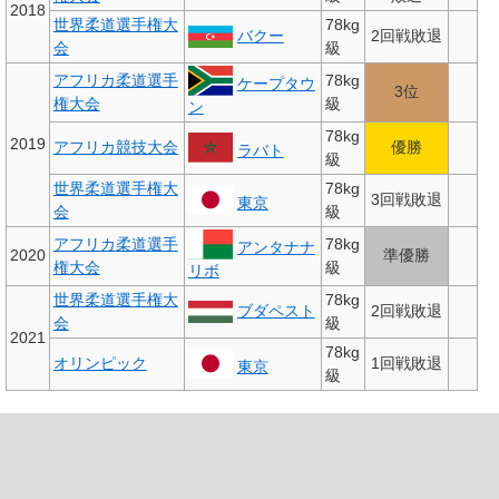
2018
世界柔道選手権大
78kg
バクー
2回戦敗退
会
級
アフリカ柔道選手
78kg
ケープタウ
3位
権大会
級
ン
78kg
2019
アフリカ競技大会
優勝
ラバト
級
世界柔道選手権大
78kg
3回戦敗退
東京
会
級
アフリカ柔道選手
78kg
アンタナナ
2020
準優勝
権大会
級
リボ
世界柔道選手権大
78kg
ブダペスト
2回戦敗退
会
級
2021
78kg
オリンピック
1回戦敗退
東京
級