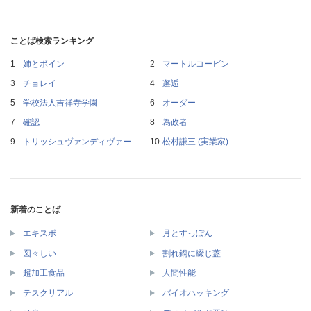
ことば検索ランキング
姉とボイン
マートルコービン
チョレイ
邂逅
学校法人吉祥寺学園
オーダー
確認
為政者
トリッシュヴァンディヴァー
松村謙三 (実業家)
新着のことば
エキスポ
月とすっぽん
図々しい
割れ鍋に綴じ蓋
超加工食品
人間性能
テスクリアル
バイオハッキング