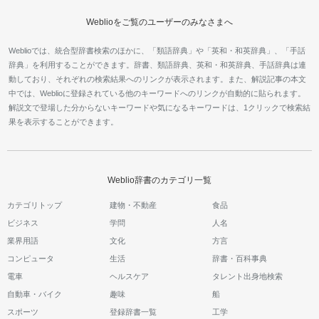
Weblioをご覧のユーザーのみなさまへ
Weblioでは、統合型辞書検索のほかに、「類語辞典」や「英和・和英辞典」、「手話
辞典」を利用することができます。辞書、類語辞典、英和・和英辞典、手話辞典は連
動しており、それぞれの検索結果へのリンクが表示されます。また、解説記事の本文
中では、Weblioに登録されている他のキーワードへのリンクが自動的に貼られます。
解説文で登場した分からないキーワードや気になるキーワードは、1クリックで検索結
果を表示することができます。
Weblio辞書のカテゴリ一覧
カテゴリトップ
建物・不動産
食品
ビジネス
学問
人名
業界用語
文化
方言
コンピュータ
生活
辞書・百科事典
電車
ヘルスケア
タレント出身地検索
自動車・バイク
趣味
船
スポーツ
登録辞書一覧
工学