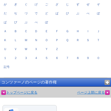
が
ぎ
ぐ
げ
ご
ざ
じ
ず
ぜ
ぞ
だ
ぢ
づ
で
ど
ば
び
ぶ
べ
ぼ
ぱ
ぴ
ぷ
ぺ
ぽ
Ａ
Ｂ
Ｃ
Ｄ
Ｅ
Ｆ
Ｇ
Ｈ
Ｉ
Ｊ
Ｋ
Ｌ
Ｍ
Ｎ
Ｏ
Ｐ
Ｑ
Ｒ
Ｓ
Ｔ
Ｕ
Ｖ
Ｗ
Ｘ
Ｙ
Ｚ
１
２
３
４
５
６
７
８
９
０
記号
コンツァーノのページの著作権
トップページに戻る
ページ上部に戻る