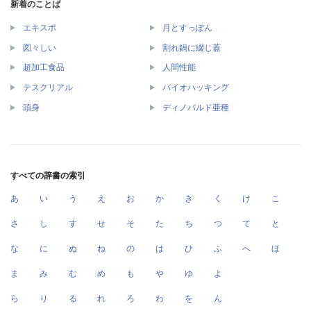
新着のことば
エキスポ
月とすっぽん
図々しい
割れ鍋に綴じ蓋
超加工食品
人間性能
テスクリアル
バイオハッキング
頭身
ディノバルド亜種
すべての辞書の索引
あ
い
う
え
お
か
き
く
け
こ
さ
し
す
せ
そ
た
ち
つ
て
と
な
に
ぬ
ね
の
は
ひ
ふ
へ
ほ
ま
み
む
め
も
や
ゆ
よ
ら
り
る
れ
ろ
わ
を
ん