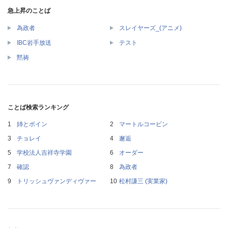
急上昇のことば
為政者
スレイヤーズ_(アニメ)
IBC岩手放送
テスト
黙祷
ことば検索ランキング
姉とボイン
マートルコービン
チョレイ
邂逅
学校法人吉祥寺学園
オーダー
確認
為政者
トリッシュヴァンディヴァー
松村謙三 (実業家)