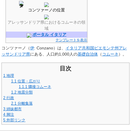
コンツァーノの位置
アレッサンドリア県におけるコムーネの領
域
ポータル イタリア
テンプレートを表示
コンツァーノ
（
伊
:
Conzano
）は、
イタリア共和国
ピエモンテ州
アレ
ッサンドリア県
にある、人口約1,000人の
基礎自治体
（
コムーネ
）。
目次
1
地理
1.1
位置・広がり
1.1.1
隣接コムーネ
1.2
地震分類
2
行政
2.1
分離集落
3
姉妹都市
4
脚注
5
外部リンク