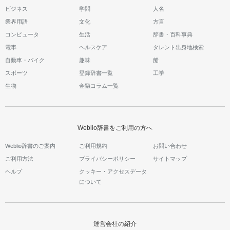
ビジネス
学問
人名
業界用語
文化
方言
コンピュータ
生活
辞書・百科事典
電車
ヘルスケア
タレント出身地検索
自動車・バイク
趣味
船
スポーツ
登録辞書一覧
工学
生物
金融コラム一覧
Weblio辞書をご利用の方へ
Weblio辞書のご案内
ご利用規約
お問い合わせ
ご利用方法
プライバシーポリシー
サイトマップ
ヘルプ
クッキー・アクセスデータ
について
運営会社の紹介