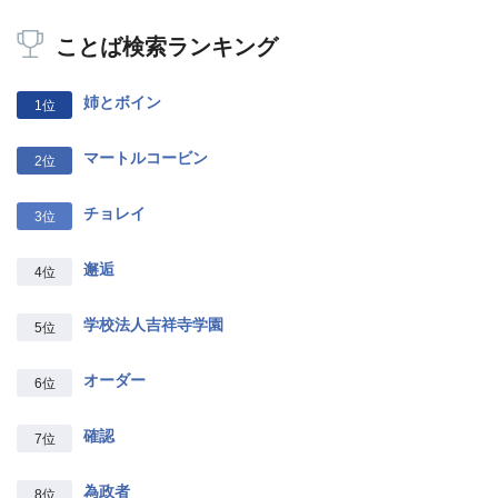
ことば検索ランキング
姉とボイン
1位
マートルコービン
2位
チョレイ
3位
邂逅
4位
学校法人吉祥寺学園
5位
オーダー
6位
確認
7位
為政者
8位