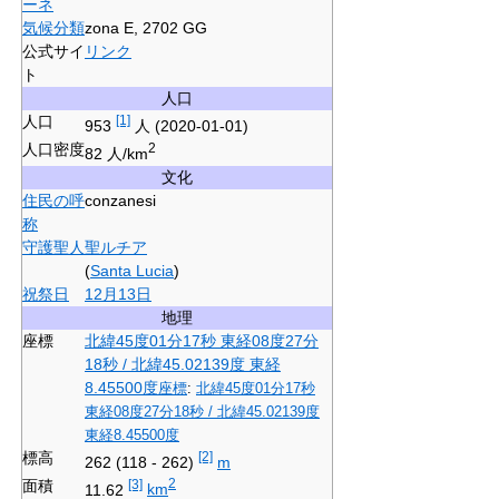
ーネ
気候分類
zona E, 2702 GG
公式サイ
リンク
ト
人口
人口
[1]
953
人
(2020-01-01)
人口密度
2
82 人/km
文化
住民の呼
conzanesi
称
守護聖人
聖ルチア
(
Santa Lucia
)
祝祭日
12月13日
地理
座標
北緯45度01分17秒
東経08度27分
18秒
/
北緯45.02139度 東経
8.45500度
座標
:
北緯45度01分17秒
東経08度27分18秒
/
北緯45.02139度
東経8.45500度
標高
[2]
262 (118 - 262)
m
面積
[3]
2
11.62
km