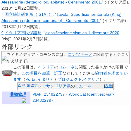
Alessandria (dettaglio loc. abitate) - Censimento 2001.
” (イタリア語).
2018年1月22日
閲覧。
^
国立統計研究所（ISTAT）
. “
Tavola: Superficie territoriale (Kmq) -
Alessandria (dettaglio comunale) - Censimento 2001.
” (イタリア語).
2018年1月22日
閲覧。
^
イタリア市民保護局
. “
classificazione sismica 1 dicembre 2020
(xls)”.
2021年2月7日
閲覧。
外部リンク
ウィキメディア・コモンズには、
コンツァーノ
に関連するカテゴリ
があります。
この項目は、
イタリア
の
コムーネ
に関連した
書きかけの項目
で
す。
この項目を加筆・訂正
などしてくださる
協力者を求めてい
ます
（
Portal:イタリア
/
プロジェクト:イタリア
）。
表
話
編
歴
アレッサンドリア県
の
コムーネ
[
表示
]
VIAF
:
234822797
WorldCat Identities
:
viaf-
典拠管理
234822797