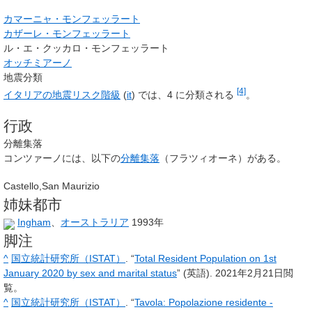
カマーニャ・モンフェッラート
カザーレ・モンフェッラート
ル・エ・クッカロ・モンフェッラート
オッチミアーノ
地震分類
[4]
イタリアの地震リスク階級
(
it
)
では、4 に分類される
。
行政
分離集落
コンツァーノには、以下の
分離集落
（フラツィオーネ）がある。
Castello,San Maurizio
姉妹都市
Ingham
、
オーストラリア
1993年
脚注
^
国立統計研究所（ISTAT）
. “
Total Resident Population on 1st
January 2020 by sex and marital status
” (英語).
2021年2月21日
閲
覧。
^
国立統計研究所（ISTAT）
. “
Tavola: Popolazione residente -