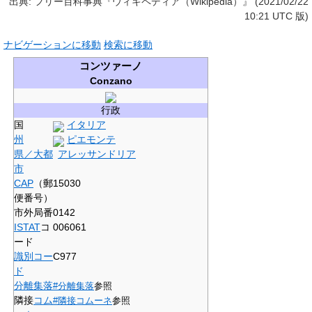
出典: フリー百科事典『ウィキペディア（Wikipedia）』 (2021/02/22
10:21 UTC 版)
ナビゲーションに移動
検索に移動
コンツァーノ
Conzano
行政
国
イタリア
州
ピエモンテ
県／大都
アレッサンドリア
市
CAP
（郵
15030
便番号）
市外局番
0142
ISTAT
コ
006061
ード
識別コー
C977
ド
分離集落
#分離集落
参照
隣接
コム
#隣接コムーネ
参照