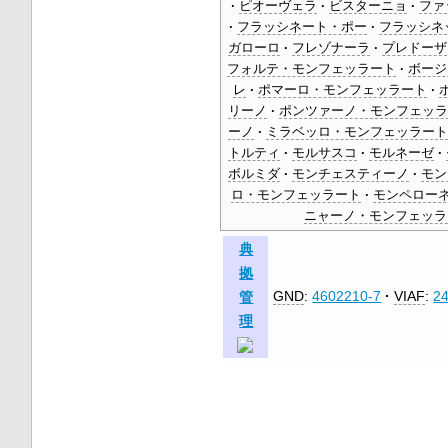
ピオーヴェラ
ビスターニョ
ファ
フラッシネート・ポー
フラッシネ
ガローロ
フレゾナーラ
プレドーザ
フォルテ・モンフェッラート
ボージ
レ
ポマーロ・モンフェッラート
リーノ
ポンツァーノ・モンフェッ
ーノ
ミラベッロ・モンフェッラー
トルティ
モルサスコ
モルネーゼ
ボルミダ
モンチェスティーノ
モン
ロ・モンフェッラート
モンペロー
ニャーノ・モンフェッラ
典
拠
GND
:
4602210-7
VIAF
:
2
管
理