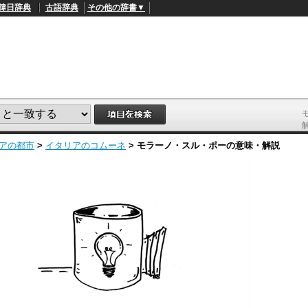
韓日辞典
古語辞典
その他の辞書▼
アの都市
>
イタリアのコムーネ
>
モラーノ・スル・ポー
の意味・解説