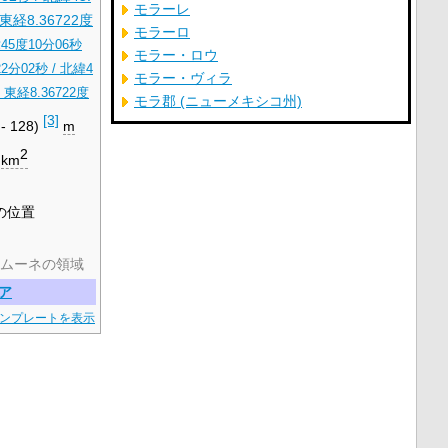
モラーレ
 東経8.36722度
モラーロ
45度10分06秒
モラー・ロウ
2分02秒
/
北緯4
モラー・ヴィラ
度 東経8.36722度
モラ郡 (ニューメキシコ州)
[3]
 - 128)
m
2
km
の位置
ムーネの領域
ア
ンプレートを表示