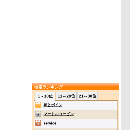
検索ランキング
1～10位
11～20位
21～30位
姉とボイン
マートルコービン
service