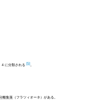
[5]
、4 に分類される
。
分離集落
（フラツィオーネ）がある。