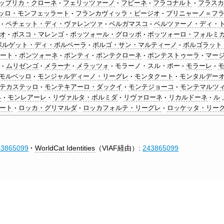
ッブリカ・クローネ
フェリッツァーノ
フビーネ
フラコナルト
フラスカ
ッロ・モンフェッラート
フランカヴィッラ・ビージオ
ブリニャーノ＝フ
ペチェット・ディ・ヴァレンツァ
ベルガマスコ
ベルツァーノ・ディ・
オ
ボスコ・マレンゴ
ポッツォール・グロッポ
ポッツォーロ・フォルミ
ボルゲット・ディ・ボルベーラ
ボルゴ・サン・マルティーノ
ボルゴラット
ラート
ポンツォーネ
ポンティ
ポンテクローネ
ポンテストゥーラ
マー
ト
ムリゼンゴ
メラーナ
メラッツォ
モラーノ・スル・ポー
モラーレ
モルベッロ
モンジャルディーノ・リーグレ
モンタクート
モンタルデー
テカステッロ
モンテキアーロ・ダックイ
モンテジョーコ
モンテマルツ
ネ
モンレアーレ
リヴァルタ・ボルミダ
リヴァローネ
リカルドーネ
ル
ート
ロッカ・グリマルダ
ロッカフォルテ・リーグレ
ロッケッタ・リー
43865099
WorldCat Identities
（VIAF経由）:
243865099