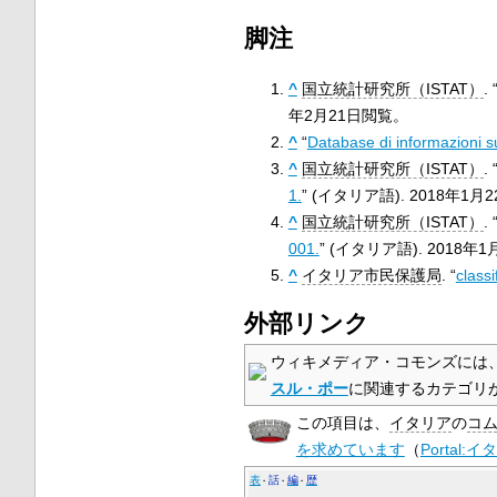
脚注
^
国立統計研究所（ISTAT）
. 
年2月21日
閲覧。
^
“
Database di informazioni su
^
国立統計研究所（ISTAT）
. 
1.
” (イタリア語).
2018年1月2
^
国立統計研究所（ISTAT）
. 
001.
” (イタリア語).
2018年1
^
イタリア市民保護局
. “
class
外部リンク
ウィキメディア・コモンズには
スル・ポー
に関連するカテゴリ
この項目は、
イタリア
の
コ
を求めています
（
Portal:
表
話
編
歴