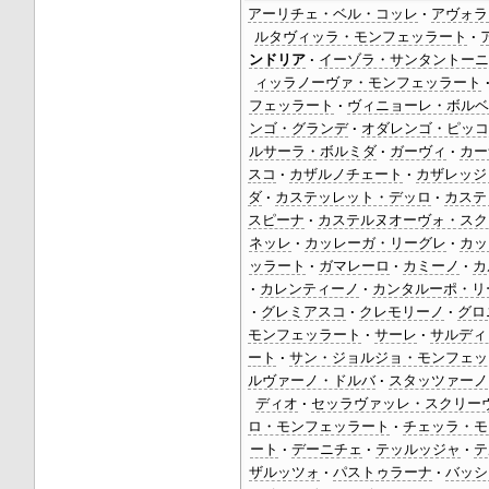
アーリチェ・ベル・コッレ
アヴォラ
ルタヴィッラ・モンフェッラート
ンドリア
イーゾラ・サンタントー
ィッラノーヴァ・モンフェッラート
フェッラート
ヴィニョーレ・ボル
ンゴ・グランデ
オダレンゴ・ピッコ
ルサーラ・ボルミダ
ガーヴィ
カー
スコ
カザルノチェート
カザレッジ
ダ
カステッレット・デッロ
カステ
スピーナ
カステルヌオーヴォ・スク
ネッレ
カッレーガ・リーグレ
カッ
ッラート
ガマレーロ
カミーノ
カ
カレンティーノ
カンタルーポ・リ
グレミアスコ
クレモリーノ
グロ
モンフェッラート
サーレ
サルディ
ート
サン・ジョルジョ・モンフェッ
ルヴァーノ・ドルバ
スタッツァーノ
ディオ
セッラヴァッレ・スクリー
ロ・モンフェッラート
チェッラ・モ
ート
デーニチェ
テッルッジャ
テ
ザルッツォ
パストゥラーナ
バッシ