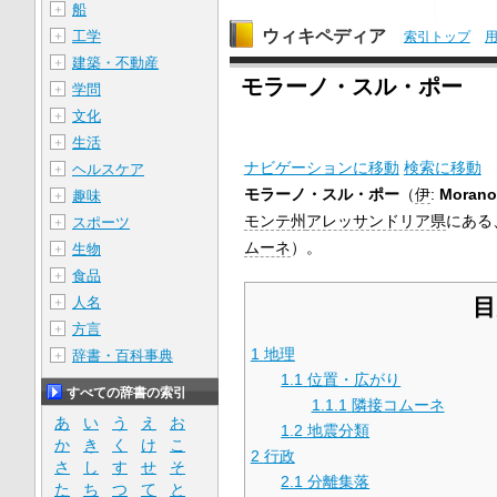
船
＋
ウィキペディア
工学
＋
索引トップ
建築・不動産
＋
モラーノ・スル・ポー
学問
＋
文化
＋
生活
＋
ナビゲーションに移動
検索に移動
ヘルスケア
＋
モラーノ・スル・ポー
（
伊
:
Morano
趣味
＋
モンテ州
アレッサンドリア県
にある
スポーツ
＋
ムーネ
）。
生物
＋
食品
＋
人名
目
＋
方言
＋
1
地理
辞書・百科事典
＋
1.1
位置・広がり
すべての辞書の索引
1.1.1
隣接コムーネ
あ
い
う
え
お
1.2
地震分類
か
き
く
け
こ
2
行政
さ
し
す
せ
そ
2.1
分離集落
た
ち
つ
て
と