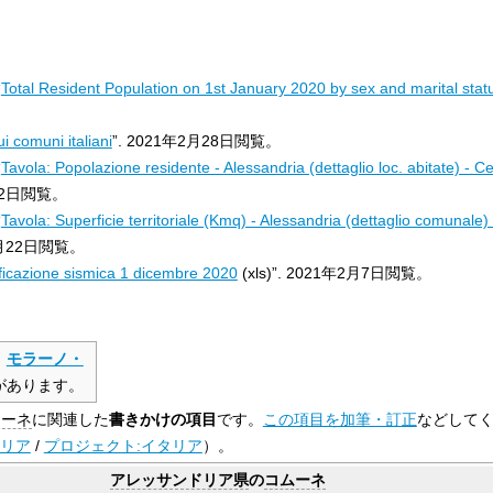
“
Total Resident Population on 1st January 2020 by sex and marital stat
i comuni italiani
”.
2021年2月28日
閲覧。
“
Tavola: Popolazione residente - Alessandria (dettaglio loc. abitate) - 
2日
閲覧。
“
Tavola: Superficie territoriale (Kmq) - Alessandria (dettaglio comunale
月22日
閲覧。
ificazione sismica 1 dicembre 2020
(xls)”.
2021年2月7日
閲覧。
、
モラーノ・
があります。
ムーネ
に関連した
書きかけの項目
です。
この項目を加筆・訂正
などして
イタリア
/
プロジェクト:イタリア
）。
アレッサンドリア県
の
コムーネ