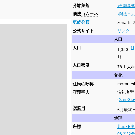
分離集落
#分離集落
隣接
コムーネ
#隣接コ
気候分類
zona E, 
公式サイト
リンク
人口
人口
[1]
1,380
1)
人口密度
78.1 人/
文化
住民の呼称
moranesi
守護聖人
洗礼者聖
(
San Giov
祝祭日
6月最終
地理
座標
北緯45度
08度22