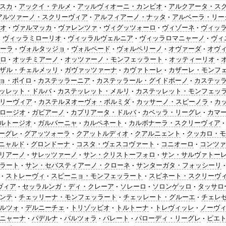
スカ
アックイ・テルメ
アッルヴィオーニ・カンビオ
アルクアータ・ス
アルツァーノ・スクリーヴィア
アルフィアーノ・ナッタ
アルベーラ・リー
ニオ
ヴァルマッカ
ヴァレンツァ
ヴィグッツォーロ
ヴィゾーネ
ヴィッ
ヴィッラミローリオ
ヴィッラルヴェルニア
ヴィッラロマニャーノ
ヴィ
ベーラ
ヴォルタッジョ
ヴォルペード
ヴォルペリーノ
オヴァーダ
オヴ
ロ
オッチミアーノ
オッツァーノ・モンフェッラート
オッティーリオ
ザル・チェルメッリ
ガヴァッツァーナ
カヴァトーレ
カザーレ・モンフ
ョ・ボイロ
カステッラーニア
カステッラール・グイドボーノ
カステッ
ッレット・ドルバ
カステッレット・メルリ
カステッレット・モンフェッ
リーヴィア
カステルヌオーヴォ・ボルミダ
カッサーノ・スピーノラ
カ
ロージオ
ガビアーノ
カプリアータ・ドルバ
カベッラ・リーグレ
カマ
ルトージオ
ガルバーニャ
カルペネート
カルボナーラ・スクリーヴィア
ーグレ
グアッツォーラ
クアットルディオ
クアルニェント
クッカロ・モ
ニャルド
グロンドーナ
コスタ・ヴェスコヴァート
コニオーロ
コンツァ
リアーノ
サレッツァーノ
サン・クリストーフォロ
サン・サルヴァトー
ラート
サン・セバスティアーノ・クローネ
サンターガタ・フォッシーリ
ストレーヴィ
スピーニョ・モンフェッラート
スピネート・スクリーヴ
ヴィア
セッラルンガ・ディ・クレーア
ソレーロ
ソロンゲッロ
タッサロ
ンテ
チェッリーナ・モンフェッラート
チェッレート・グルーエ
チェレ
ルツォ
デルニーチェ
トリゾッビオ
トルトーナ
トレヴィッレ
ノーヴ
ニャーナ
パデルナ
バルツォラ
パレート
パローディ・リーグレ
ピエ