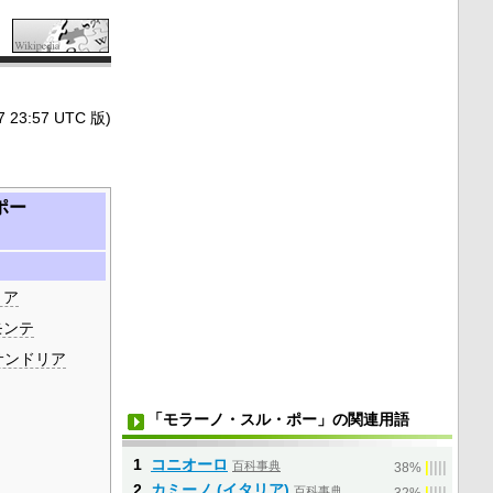
3:57 UTC 版)
ポー
リア
モンテ
サンドリア
「モラーノ・スル・ポー」の関連用語
1
コニオーロ
百科事典
|
|
|
|
|
38%
2
カミーノ (イタリア)
百科事典
|
|
|
|
|