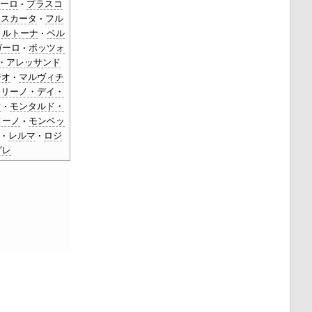
ーロ
プラスコ
ラスカータ
フル
トルトーナ
ベル
ガーロ
ボッツォ
・アレッサンド
ジオ
マルヴィチ
モリーノ・デイ・
オ
モンタルド・
ィーノ
モンベッ
,
レルマ
ロジ
グレ