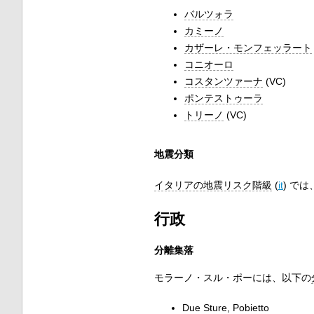
バルツォラ
カミーノ
カザーレ・モンフェッラート
コニオーロ
コスタンツァーナ
(VC)
ポンテストゥーラ
トリーノ
(VC)
地震分類
イタリアの地震リスク階級
(
it
)
では
行政
分離集落
モラーノ・スル・ポーには、以下の
Due Sture, Pobietto