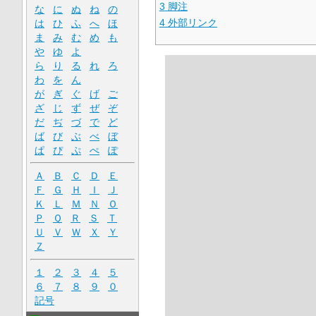
3
脚注
な
に
ぬ
ね
の
4
外部リンク
は
ひ
ふ
へ
ほ
ま
み
む
め
も
や
ゆ
よ
ら
り
る
れ
ろ
わ
を
ん
が
ぎ
ぐ
げ
ご
ざ
じ
ず
ぜ
ぞ
だ
ぢ
づ
で
ど
ば
び
ぶ
べ
ぼ
ぱ
ぴ
ぷ
ぺ
ぽ
Ａ
Ｂ
Ｃ
Ｄ
Ｅ
Ｆ
Ｇ
Ｈ
Ｉ
Ｊ
Ｋ
Ｌ
Ｍ
Ｎ
Ｏ
Ｐ
Ｑ
Ｒ
Ｓ
Ｔ
Ｕ
Ｖ
Ｗ
Ｘ
Ｙ
Ｚ
１
２
３
４
５
６
７
８
９
０
記号