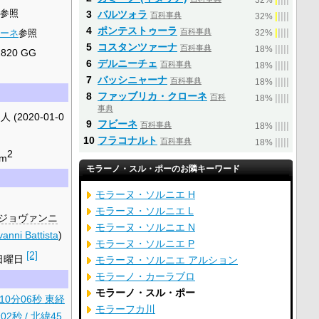
32%
参照
3
バルツォラ
百科事典
|
|
|
|
|
32%
4
ポンテストゥーラ
百科事典
|
|
|
|
|
ムーネ
参照
32%
5
コスタンツァーナ
百科事典
|
|
|
|
|
18%
2820 GG
6
デルニーチェ
百科事典
|
|
|
|
|
18%
7
バッシニャーナ
百科事典
|
|
|
|
|
18%
8
ファッブリカ・クローネ
百科
|
|
|
|
|
18%
事典
人
(2020-01-0
9
フビーネ
百科事典
|
|
|
|
|
18%
10
フラコナルト
百科事典
|
|
|
|
|
18%
2
km
モラーノ・スル・ポーのお隣キーワード
モラーヌ・ソルニエ H
モラーヌ・ソルニエ L
ジョヴァンニ
モラーヌ・ソルニエ N
anni Battista
)
モラーヌ・ソルニエ P
[2]
日曜日
モラーヌ・ソルニエ アルション
モラーノ・カーラブロ
モラーノ・スル・ポー
10分06秒
東経
モラーフカ川
分02秒
/
北緯45.