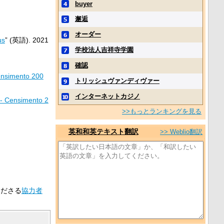
buyer
邂逅
オーダー
us
” (英語).
2021
学校法人吉祥寺学園
確認
Censimento 200
トリッシュヴァンディヴァー
インターネットカジノ
) - Censimento 2
>>もっとランキングを見る
英和和英テキスト翻訳
>> Weblio翻訳
くださる
協力者