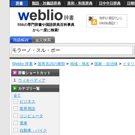
辞書
類語・対義語辞典
英和・和英辞典
日中中日辞典
日韓
無料の翻訳なら
Weblio翻訳！
556の専門辞書や国語辞典百科事典
から一度に検索!
Weblio 辞書
>
固有名詞の種類
>
地域・地名
>
国家・自治体
>
イタリ
辞書ショートカット
1
ウィキペディア
カテゴリ一覧
全て
ビジネス
＋
業界用語
＋
コンピュータ
＋
電車
＋
自動車・バイク
＋