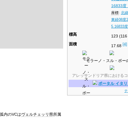
16833度
座標
:
北緯
東経08度2
5.16833
標高
123 (116
面積
[4]
17.68
モラーノ・スル・ポー
アレッサンドリア県におけるコ
ポータル イタリ
テ
弧内のVCは
ヴェルチェッリ県
所属