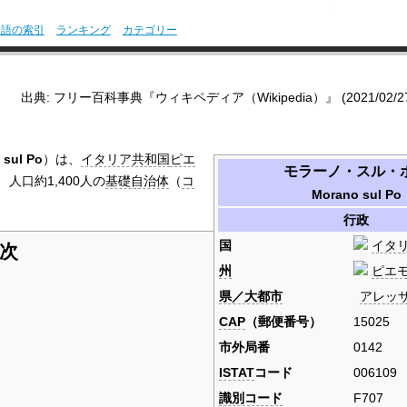
用語の索引
ランキング
カテゴリー
出典: フリー百科事典『ウィキペディア（Wikipedia）』 (2021/02/27 2
 sul Po
）は、
イタリア共和国
ピエ
モラーノ・スル・
、人口約1,400人の
基礎自治体
（
コ
Morano sul Po
行政
国
イタ
次
州
ピエ
県／大都市
アレッ
CAP
（郵便番号）
15025
市外局番
0142
ISTAT
コード
006109
識別コード
F707