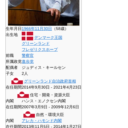
生年月日
1966年
11月30日
（58歳）
出生地
デンマーク王国
グリーンランド
フレゼリクスホープ
前職
警察官
所属政党
進歩党
配偶者
ジュディス・キールセン
子女
2人
グリーンランド自治政府首相
在任期間
2014年9月30日 - 2021年4月23日
住宅・開発・資源大臣
内閣
ハンス・エノクセン内閣
在任期間
2007年3月9日 - 2009年12月6日
自然・環境大臣
内閣
アレカ・ハモンド内閣
在任期間
2013年11月5日 - 2014年1月27日