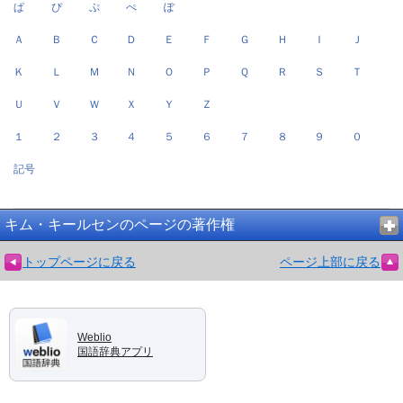
ぱ
ぴ
ぷ
ぺ
ぽ
Ａ
Ｂ
Ｃ
Ｄ
Ｅ
Ｆ
Ｇ
Ｈ
Ｉ
Ｊ
Ｋ
Ｌ
Ｍ
Ｎ
Ｏ
Ｐ
Ｑ
Ｒ
Ｓ
Ｔ
Ｕ
Ｖ
Ｗ
Ｘ
Ｙ
Ｚ
１
２
３
４
５
６
７
８
９
０
記号
キム・キールセンのページの著作権
トップページに戻る
ページ上部に戻る
Weblio
国語辞典アプリ