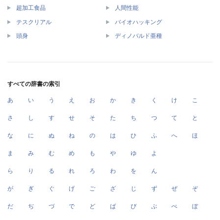
超加工食品
人間性能
テスクリアル
バイオハッキング
頭身
ディノバルド亜種
すべての辞書の索引
あ
い
う
え
お
か
き
く
け
こ
さ
し
す
せ
そ
た
ち
つ
て
と
な
に
ぬ
ね
の
は
ひ
ふ
へ
ほ
ま
み
む
め
も
や
ゆ
よ
ら
り
る
れ
ろ
わ
を
ん
が
ぎ
ぐ
げ
ご
ざ
じ
ず
ぜ
ぞ
だ
ぢ
づ
で
ど
ば
び
ぶ
べ
ぼ