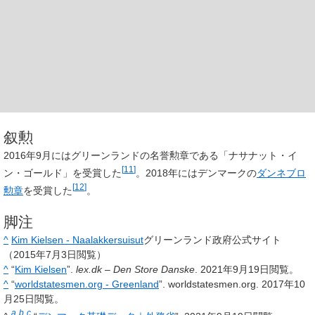
叙勲
2016年9月にはグリーンランドの名誉勲章である「ナサナット・イ
[
11
]
ン・ゴールド」を受賞した
。2018年にはデンマークの
ダンネブロ
[
12
]
勲章
を受賞した
。
脚注
^
Kim Kielsen - Naalakkersuisut
グリーンランド政府公式サイト
（2015年7月3日閲覧）
^
“
Kim Kielsen
”.
lex.dk – Den Store Danske
. 2021年9月19日閲覧。
^
“
worldstatesmen.org - Greenland
”. worldstatesmen.org. 2017年10
月25日閲覧。
a
b
c