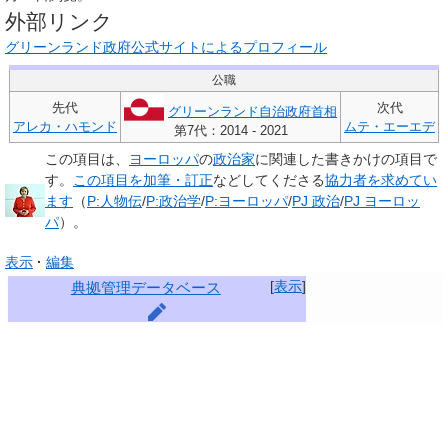
外部リンク
グリーンランド政府公式サイトによるプロフィール
公職
先代
次代
グリーンランド自治政府首相
アレカ・ハモンド
ムテ・エーエデ
第7代：2014 - 2021
この項目は、
ヨーロッパ
の
政治家
に関連した
書きかけの項目
で
す。
この項目を加筆・訂正
などしてくださる
協力者を求めてい
ます
（
P:人物伝
/
P:政治学
/
P:ヨーロッパ
/
PJ 政治
/
PJ ヨーロッ
パ
）。
表示
編集
[
表示
]
典拠管理データベース