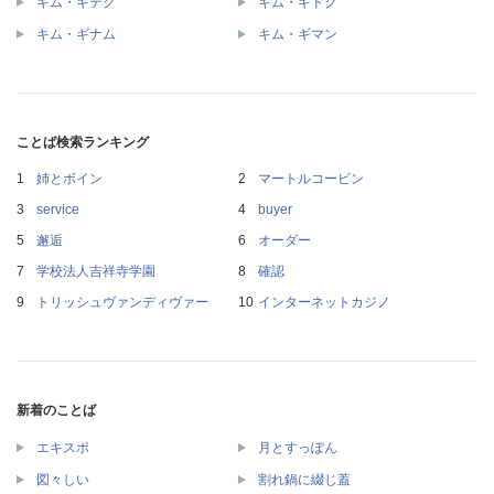
キム・ギテク
キム・ギドク
キム・ギナム
キム・ギマン
ことば検索ランキング
姉とボイン
マートルコービン
service
buyer
邂逅
オーダー
学校法人吉祥寺学園
確認
トリッシュヴァンディヴァー
インターネットカジノ
新着のことば
エキスポ
月とすっぽん
図々しい
割れ鍋に綴じ蓋