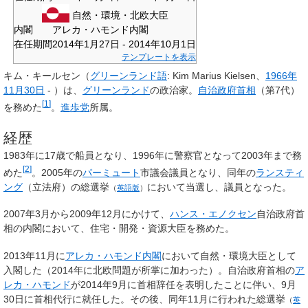
自然・環境・北欧大臣
内閣
アレカ・ハモンド内閣
在任期間
2014年1月27日 - 2014年10月1日
テンプレートを表示
キム・キールセン
（
グリーンランド語
:
Kim Marius Kielsen
、
1966年
11月30日
- ）は、
グリーンランド
の政治家。
自治政府首相
（第7代）
[
1
]
を務めた
。
進歩党
所属。
経歴
1983年に17歳で船員となり、1996年に警察官となって2003年まで務
[
2
]
めた
。2005年の
パーミュート
市議会議員となり、同年の
ランスティ
ング
（立法府）の
総選挙
において当選し、議員となった。
（
英語版
）
2007年3月から2009年12月にかけて、
ハンス・エノクセン
自治政府首
相の内閣において、住宅・開発・資源大臣を務めた。
2013年11月に
アレカ・ハモンド内閣
において自然・環境大臣として
入閣した（2014年に北欧問題が所掌に加わった）。自治政府首相の
ア
レカ・ハモンド
が2014年9月に首相辞任を表明したことに伴い、9月
30日に首相代行に就任した。その後、同年11月に行われた
総選挙
（
英