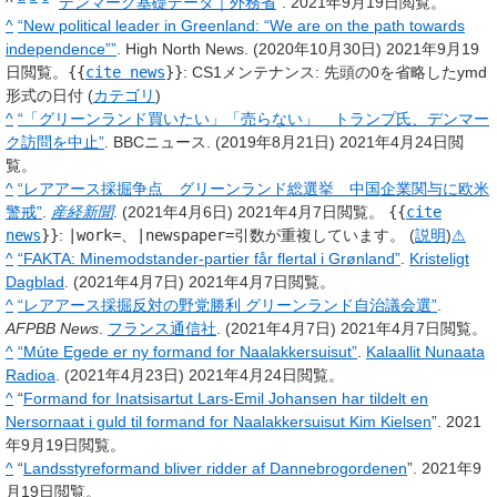
^
“
デンマーク基礎データ｜外務省
”. 2021年9月19日閲覧。
^
“New political leader in Greenland: “We are on the path towards
independence””
. High North News. (2020年10月30日)
2021年9月19
日閲覧。
{{
cite news
}}
: CS1メンテナンス: 先頭の0を省略したymd
形式の日付 (
カテゴリ
)
^
“「グリーンランド買いたい」「売らない」 トランプ氏、デンマー
ク訪問を中止”
. BBCニュース. (2019年8月21日)
2021年4月24日閲
覧。
^
“レアアース採掘争点 グリーンランド総選挙 中国企業関与に欧米
警戒”
.
産経新聞
. (2021年4月6日)
2021年4月7日閲覧。
{{
cite
news
}}
:
|work=
、
|newspaper=
引数が重複しています。 (
説明
)
⚠
^
“FAKTA: Minemodstander-partier får flertal i Grønland”
.
Kristeligt
Dagblad
. (2021年4月7日)
2021年4月7日閲覧。
^
“レアアース採掘反対の野党勝利 グリーンランド自治議会選”
.
AFPBB News
.
フランス通信社
. (2021年4月7日)
2021年4月7日閲覧。
^
“Múte Egede er ny formand for Naalakkersuisut”
.
Kalaallit Nunaata
Radioa
. (2021年4月23日)
2021年4月24日閲覧。
^
“
Formand for Inatsisartut Lars-Emil Johansen har tildelt en
Nersornaat i guld til formand for Naalakkersuisut Kim Kielsen
”. 2021
年9月19日閲覧。
^
“
Landsstyreformand bliver ridder af Dannebrogordenen
”. 2021年9
月19日閲覧。