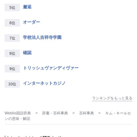
邂逅
5位
オーダー
6位
学校法人吉祥寺学園
7位
確認
8位
トリッシュヴァンディヴァー
9位
インターネットカジノ
10位
ランキングをもっと見る
Weblio国語辞典
>
辞書・百科事典
>
百科事典
>
キム・キールセ
ン
の意味・解説