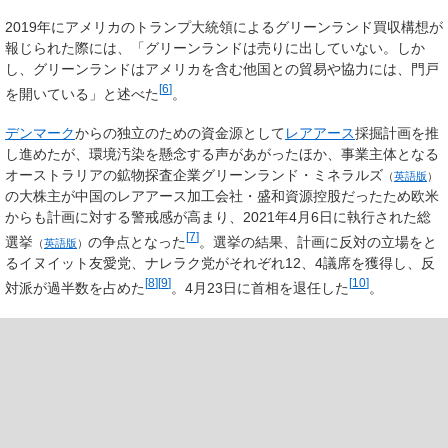
2019年にアメリカのトランプ大統領によるグリーンランド買収構想が
報じられた際には、「グリーンランドは売りに出していない。しか
し、グリーンランドはアメリカを含む他国との貿易や協力には、門戸
[
6
]
を開いている」と述べた
。
デンマーク
からの独立のための資金源として
レアアース
採掘計画を推
し進めたが、環境汚染を懸念する声があがったほか、事業主体となる
オーストラリアの鉱物探査企業
グリーンランド・ミネラルズ
（
英語版
）
の大株主が中国のレアアース加工会社・盛和資源控股だったため欧米
からも計画に対する警戒感が高まり、2021年4月6日に執行された
総
[
7
]
選挙
の争点となった
。選挙の結果、計画に反対の立場をと
（
英語版
）
るイヌイット友愛党、ナレラク党がそれぞれ12、4議席を獲得し、反
[
8
]
[
9
]
[
10
]
対派が過半数を占めた
。4月23日に首相を退任した
。