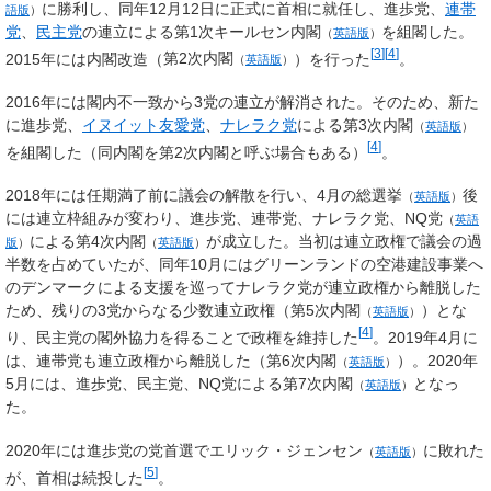
に勝利し、同年12月12日に正式に首相に就任し、進歩党、
連帯
語版
）
党
、
民主党
の連立による
第1次キールセン内閣
を組閣した。
（
英語版
）
[
3
]
[
4
]
2015年には内閣改造（
第2次内閣
）を行った
。
（
英語版
）
2016年には閣内不一致から3党の連立が解消された。そのため、新た
に進歩党、
イヌイット友愛党
、
ナレラク党
による
第3次内閣
（
英語版
）
[
4
]
を組閣した（同内閣を第2次内閣と呼ぶ場合もある）
。
2018年には任期満了前に議会の解散を行い、4月の
総選挙
後
（
英語版
）
には連立枠組みが変わり、進歩党、連帯党、ナレラク党、
NQ党
（
英語
による
第4次内閣
が成立した。当初は連立政権で議会の過
版
）
（
英語版
）
半数を占めていたが、同年10月にはグリーンランドの空港建設事業へ
のデンマークによる支援を巡ってナレラク党が連立政権から離脱した
ため、残りの3党からなる少数連立政権（
第5次内閣
）とな
（
英語版
）
[
4
]
り、民主党の閣外協力を得ることで政権を維持した
。2019年4月に
は、連帯党も連立政権から離脱した（
第6次内閣
）。2020年
（
英語版
）
5月には、進歩党、民主党、NQ党による
第7次内閣
となっ
（
英語版
）
た。
2020年には進歩党の党首選で
エリック・ジェンセン
に敗れた
（
英語版
）
[
5
]
が、首相は続投した
。