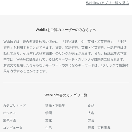
Weblioのアプリ一覧を見る
Weblioをご覧のユーザーのみなさまへ
Weblioでは、統合型辞書検索のほかに、「類語辞典」や「英和・和英辞典」、「手話
辞典」を利用することができます。辞書、類語辞典、英和・和英辞典、手話辞典は連
動しており、それぞれの検索結果へのリンクが表示されます。また、解説記事の本文
中では、Weblioに登録されている他のキーワードへのリンクが自動的に貼られます。
解説文で登場した分からないキーワードや気になるキーワードは、1クリックで検索結
果を表示することができます。
Weblio辞書のカテゴリ一覧
カテゴリトップ
建物・不動産
食品
ビジネス
学問
人名
業界用語
文化
方言
コンピュータ
生活
辞書・百科事典