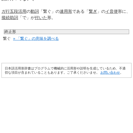
ガ行
五段活用
の
動詞
「繋ぐ」の
連用形
である「
繋ぎ
」の
イ音便
形に、
接続助詞
「で」が
付いた
形。
終止形
繋ぐ
» 「繋ぐ」の意味を調べる
日本語活用形辞書はプログラムで機械的に活用形や説明を生成しているため、不適
切な項目が含まれていることもあります。ご了承くださいませ。
お問い合わせ
。