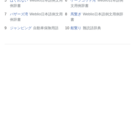
はぐれない
Weblio日本語例文用
ケープコッド湾
Weblio日本語例
例辞書
文用例辞書
バザーズ湾
Weblio日本語例文用
馬繋ぎ
Weblio日本語例文用例辞
例辞書
書
ジャンピング
自動車保険用語
船繋り
難読語辞典