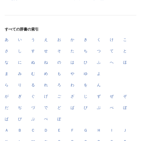
すべての辞書の索引
あ
い
う
え
お
か
き
く
け
こ
さ
し
す
せ
そ
た
ち
つ
て
と
な
に
ぬ
ね
の
は
ひ
ふ
へ
ほ
ま
み
む
め
も
や
ゆ
よ
ら
り
る
れ
ろ
わ
を
ん
が
ぎ
ぐ
げ
ご
ざ
じ
ず
ぜ
ぞ
だ
ぢ
づ
で
ど
ば
び
ぶ
べ
ぼ
ぱ
ぴ
ぷ
ぺ
ぽ
Ａ
Ｂ
Ｃ
Ｄ
Ｅ
Ｆ
Ｇ
Ｈ
Ｉ
Ｊ