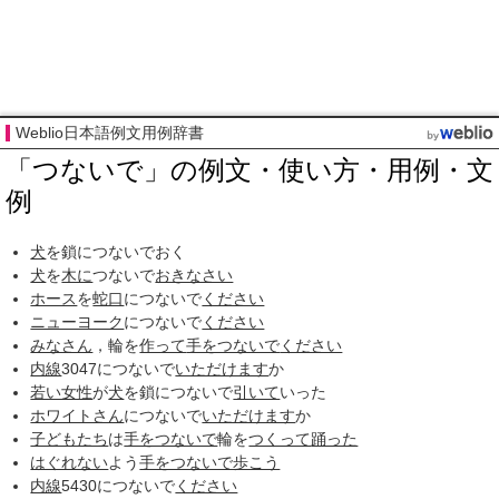
Weblio日本語例文用例辞書
「つないで」の例文・使い方・用例・文
例
犬
を鎖につないでおく
犬
を
木に
つないで
おきなさい
ホース
を
蛇口
につないで
ください
ニューヨーク
につないで
ください
みなさん
，輪を
作って
手をつないで
ください
内線
3047につないで
いただけます
か
若い女性
が
犬
を鎖につないで
引いて
いった
ホワイトさん
につないで
いただけます
か
子どもたち
は
手をつないで
輪を
つくって
踊った
はぐれない
よう
手をつないで歩こう
内線
5430につないで
ください