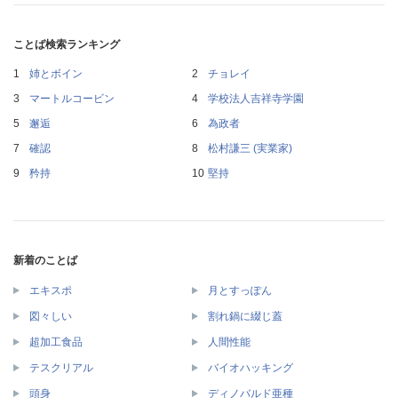
ことば検索ランキング
姉とボイン
チョレイ
マートルコービン
学校法人吉祥寺学園
邂逅
為政者
確認
松村謙三 (実業家)
矜持
堅持
新着のことば
エキスポ
月とすっぽん
図々しい
割れ鍋に綴じ蓋
超加工食品
人間性能
テスクリアル
バイオハッキング
頭身
ディノバルド亜種