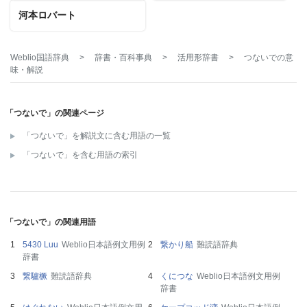
河本ロバート
Weblio国語辞典
>
辞書・百科事典
>
活用形辞書
>
つないで
の意
味・解説
「つないで」の関連ページ
「つないで」を解説文に含む用語の一覧
「つないで」を含む用語の索引
「つないで」の関連用語
5430 Luu
Weblio日本語例文用例
繋かり船
難読語辞典
辞書
繋驢橛
難読語辞典
くにつな
Weblio日本語例文用例
辞書