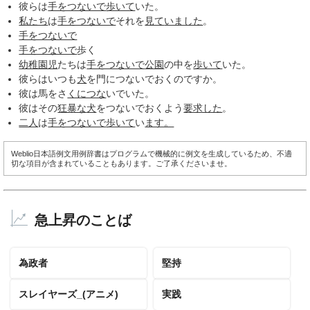
彼らは
手をつないで
歩いて
いた。
私たち
は
手をつないで
それを
見て
いました
。
手をつないで
手をつないで
歩く
幼稚園児
たちは
手をつないで
公園
の中を
歩いて
いた。
彼らはいつも
犬
を門につないでおくのですか。
彼は馬をさ
くにつな
いでいた。
彼はその
狂暴な
犬
をつないでおくよう
要求した
。
二人
は
手をつないで
歩いて
い
ます。
Weblio日本語例文用例辞書はプログラムで機械的に例文を生成しているため、不適
切な項目が含まれていることもあります。ご了承くださいませ。
急上昇のことば
為政者
堅持
スレイヤーズ_(アニメ)
実践