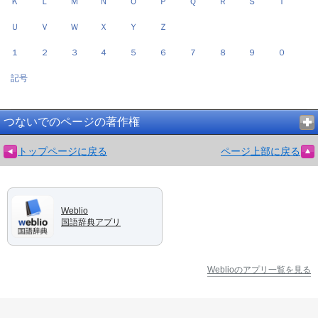
Ｋ
Ｌ
Ｍ
Ｎ
Ｏ
Ｐ
Ｑ
Ｒ
Ｓ
Ｔ
Ｕ
Ｖ
Ｗ
Ｘ
Ｙ
Ｚ
１
２
３
４
５
６
７
８
９
０
記号
つないでのページの著作権
トップページに戻る
ページ上部に戻る
Weblio
国語辞典アプリ
Weblioのアプリ一覧を見る