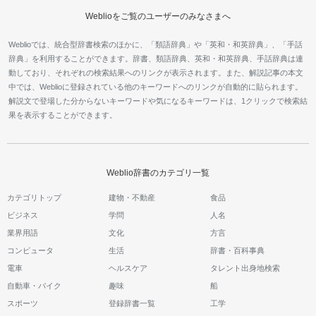
Weblioをご覧のユーザーのみなさまへ
Weblioでは、統合型辞書検索のほかに、「類語辞典」や「英和・和英辞典」、「手話
辞典」を利用することができます。辞書、類語辞典、英和・和英辞典、手話辞典は連
動しており、それぞれの検索結果へのリンクが表示されます。また、解説記事の本文
中では、Weblioに登録されている他のキーワードへのリンクが自動的に貼られます。
解説文で登場した分からないキーワードや気になるキーワードは、1クリックで検索結
果を表示することができます。
Weblio辞書のカテゴリ一覧
カテゴリトップ
建物・不動産
食品
ビジネス
学問
人名
業界用語
文化
方言
コンピュータ
生活
辞書・百科事典
電車
ヘルスケア
タレント出身地検索
自動車・バイク
趣味
船
スポーツ
登録辞書一覧
工学