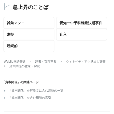
急上昇のことば
雑魚マンコ
愛知一中予科練総決起事件
進捗
乱入
断続的
Weblio国語辞典
>
辞書・百科事典
>
ウィキペディア小見出し辞書
>
資本関係
の意味・解説
「資本関係」の関連ページ
「資本関係」を解説文に含む用語の一覧
「資本関係」を含む用語の索引