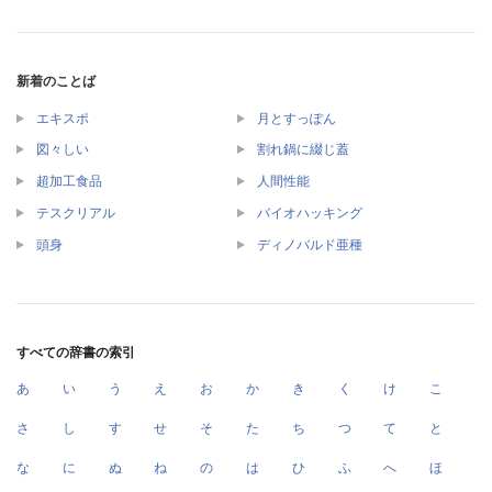
新着のことば
エキスポ
月とすっぽん
図々しい
割れ鍋に綴じ蓋
超加工食品
人間性能
テスクリアル
バイオハッキング
頭身
ディノバルド亜種
すべての辞書の索引
あ
い
う
え
お
か
き
く
け
こ
さ
し
す
せ
そ
た
ち
つ
て
と
な
に
ぬ
ね
の
は
ひ
ふ
へ
ほ