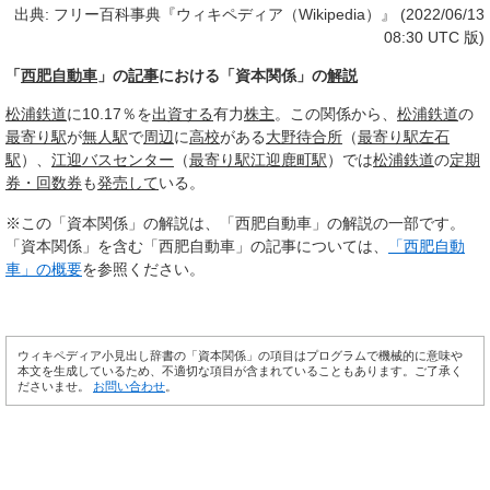
出典: フリー百科事典『ウィキペディア（Wikipedia）』 (2022/06/13
08:30 UTC 版)
「
西肥自動車
」の
記事
における「資本関係」の
解説
松浦鉄道
に10.17％を
出資する
有力
株主
。この関係から、
松浦鉄道
の
最寄り駅
が
無人駅
で
周辺
に
高校
がある
大野
待合所
（
最寄り駅
左石
駅
）、
江迎バスセンター
（
最寄り駅
江迎鹿町駅
）では
松浦鉄道
の
定期
券・回数券
も
発売して
いる。
※この「資本関係」の解説は、「西肥自動車」の解説の一部です。
「資本関係」を含む「西肥自動車」の記事については、
「西肥自動
車」の概要
を参照ください。
ウィキペディア小見出し辞書の「資本関係」の項目はプログラムで機械的に意味や
本文を生成しているため、不適切な項目が含まれていることもあります。ご了承く
ださいませ。
お問い合わせ
。