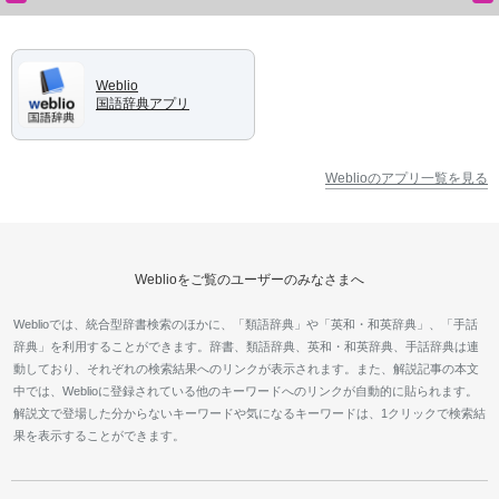
Weblio
国語辞典アプリ
Weblioのアプリ一覧を見る
Weblioをご覧のユーザーのみなさまへ
Weblioでは、統合型辞書検索のほかに、「類語辞典」や「英和・和英辞典」、「手話
辞典」を利用することができます。辞書、類語辞典、英和・和英辞典、手話辞典は連
動しており、それぞれの検索結果へのリンクが表示されます。また、解説記事の本文
中では、Weblioに登録されている他のキーワードへのリンクが自動的に貼られます。
解説文で登場した分からないキーワードや気になるキーワードは、1クリックで検索結
果を表示することができます。