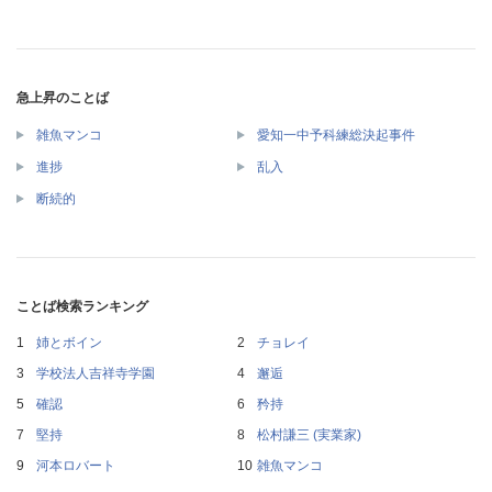
急上昇のことば
雑魚マンコ
愛知一中予科練総決起事件
進捗
乱入
断続的
ことば検索ランキング
姉とボイン
チョレイ
学校法人吉祥寺学園
邂逅
確認
矜持
堅持
松村謙三 (実業家)
河本ロバート
雑魚マンコ