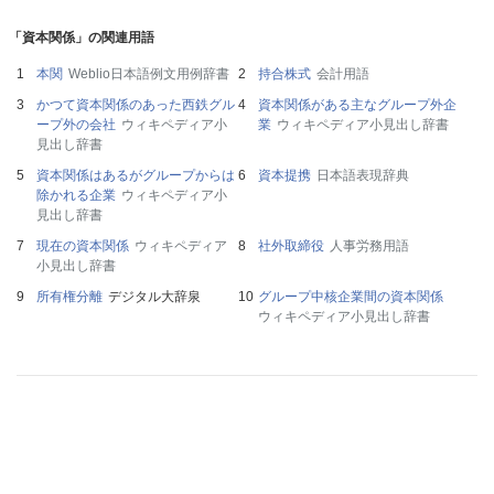
「資本関係」の関連用語
本関
Weblio日本語例文用例辞書
持合株式
会計用語
かつて資本関係のあった西鉄グル
資本関係がある主なグループ外企
ープ外の会社
ウィキペディア小
業
ウィキペディア小見出し辞書
見出し辞書
資本関係はあるがグループからは
資本提携
日本語表現辞典
除かれる企業
ウィキペディア小
見出し辞書
現在の資本関係
ウィキペディア
社外取締役
人事労務用語
小見出し辞書
所有権分離
デジタル大辞泉
グループ中核企業間の資本関係
ウィキペディア小見出し辞書