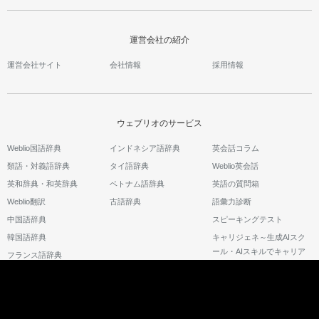
運営会社の紹介
運営会社サイト
会社情報
採用情報
ウェブリオのサービス
Weblio国語辞典
インドネシア語辞典
英会話コラム
類語・対義語辞典
タイ語辞典
Weblio英会話
英和辞典・和英辞典
ベトナム語辞典
英語の質問箱
Weblio翻訳
古語辞典
語彙力診断
中国語辞典
スピーキングテスト
韓国語辞典
キャリジェネ～生成AIスク
ール・AIスキルでキャリア
フランス語辞典
アップ～
©2026 GRAS Group, Inc.