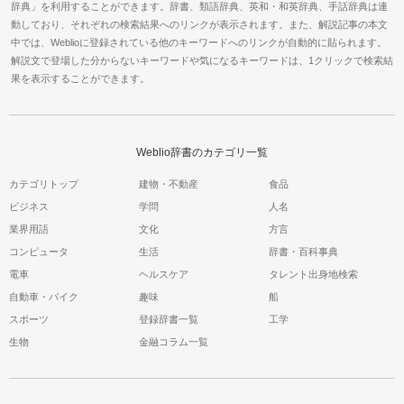
辞典」を利用することができます。辞書、類語辞典、英和・和英辞典、手話辞典は連
動しており、それぞれの検索結果へのリンクが表示されます。また、解説記事の本文
中では、Weblioに登録されている他のキーワードへのリンクが自動的に貼られます。
解説文で登場した分からないキーワードや気になるキーワードは、1クリックで検索結
果を表示することができます。
Weblio辞書のカテゴリ一覧
カテゴリトップ
建物・不動産
食品
ビジネス
学問
人名
業界用語
文化
方言
コンピュータ
生活
辞書・百科事典
電車
ヘルスケア
タレント出身地検索
自動車・バイク
趣味
船
スポーツ
登録辞書一覧
工学
生物
金融コラム一覧