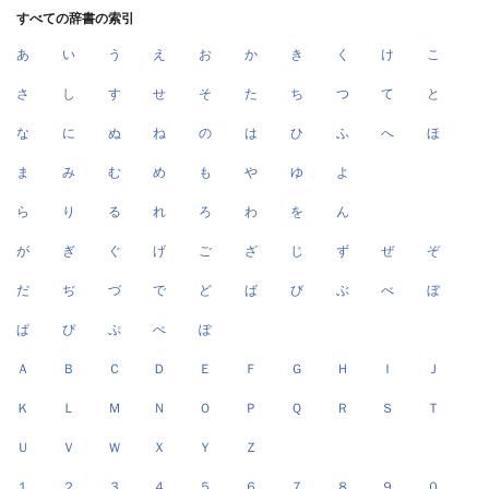
すべての辞書の索引
あ
い
う
え
お
か
き
く
け
こ
さ
し
す
せ
そ
た
ち
つ
て
と
な
に
ぬ
ね
の
は
ひ
ふ
へ
ほ
ま
み
む
め
も
や
ゆ
よ
ら
り
る
れ
ろ
わ
を
ん
が
ぎ
ぐ
げ
ご
ざ
じ
ず
ぜ
ぞ
だ
ぢ
づ
で
ど
ば
び
ぶ
べ
ぼ
ぱ
ぴ
ぷ
ぺ
ぽ
Ａ
Ｂ
Ｃ
Ｄ
Ｅ
Ｆ
Ｇ
Ｈ
Ｉ
Ｊ
Ｋ
Ｌ
Ｍ
Ｎ
Ｏ
Ｐ
Ｑ
Ｒ
Ｓ
Ｔ
Ｕ
Ｖ
Ｗ
Ｘ
Ｙ
Ｚ
１
２
３
４
５
６
７
８
９
０