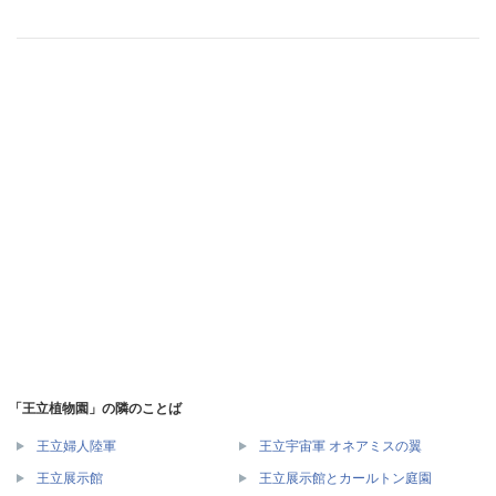
「王立植物園」の隣のことば
王立婦人陸軍
王立宇宙軍 オネアミスの翼
王立展示館
王立展示館とカールトン庭園