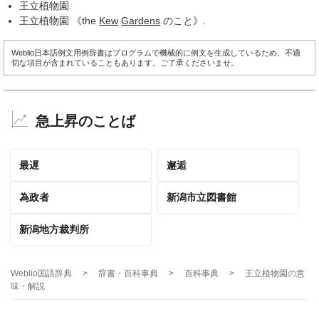
王立植物園.
王立植物園 《the
Kew
Gardens
のこと》.
Weblio日本語例文用例辞書はプログラムで機械的に例文を生成しているため、不適
切な項目が含まれていることもあります。ご了承くださいませ。
急上昇のことば
最遅
邂逅
為政者
新潟市立図書館
新潟地方裁判所
Weblio国語辞典
>
辞書・百科事典
>
百科事典
>
王立植物園
の意
味・解説