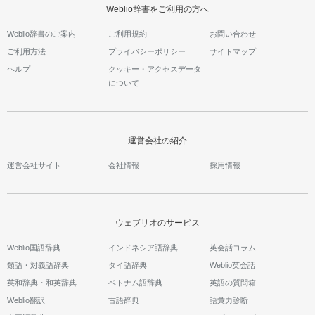
Weblio辞書をご利用の方へ
Weblio辞書のご案内
ご利用規約
お問い合わせ
ご利用方法
プライバシーポリシー
サイトマップ
ヘルプ
クッキー・アクセスデータ
について
運営会社の紹介
運営会社サイト
会社情報
採用情報
ウェブリオのサービス
Weblio国語辞典
インドネシア語辞典
英会話コラム
類語・対義語辞典
タイ語辞典
Weblio英会話
英和辞典・和英辞典
ベトナム語辞典
英語の質問箱
Weblio翻訳
古語辞典
語彙力診断