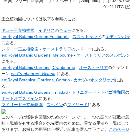
出典: フリー百科事典『ウィキペディア（Wikipedia）』 (2022/07/09
01:21 UTC 版)
王立植物園
については以下を参照のこと。
キュー王立植物園
-
イギリス
の
キュー
にある。
en:Royal Botanic Garden Edinburgh
-
スコットランド
の
エディンバラ
にある。
シドニー王立植物園
-
オーストラリア
の
シドニー
にある。
en:Royal Botanic Gardens, Melbourne
-
オーストラリア
の
メルボルン
にある。
en:Royal Botanic Gardens, Cranbourne
-
オーストラリア
のクランボ
ーン
en:Cranbourne, Victoria
にある。
en:Royal Botanical Gardens, Ontario
-
カナダ
の
オンタリオ州
にあ
る。
en:Royal Botanic Gardens, Trinidad
-
トリニダード・トバゴ共和国
の
ポートオブスペイン
にある。
マドリード王立植物園
-
スペイン
の
マドリード
にある。
このページは
曖昧さ回避のためのページ
です。一つの語句が複数の意
味・職能を有する場合の水先案内のために、異なる用法を一覧にして
あります。お探しの用語に一番近い記事を選んで下さい。
このページ