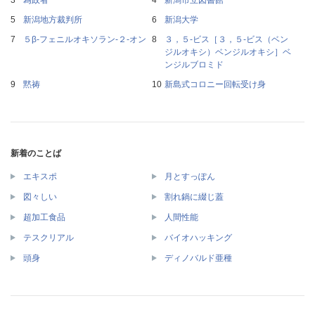
新潟地方裁判所
新潟大学
５β‐フェニルオキソラン‐２‐オン
３，５‐ビス［３，５‐ビス（ベン
ジルオキシ）ベンジルオキシ］ベ
ンジルブロミド
黙祷
新島式コロニー回転受け身
新着のことば
エキスポ
月とすっぽん
図々しい
割れ鍋に綴じ蓋
超加工食品
人間性能
テスクリアル
バイオハッキング
頭身
ディノバルド亜種