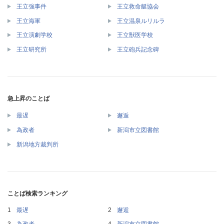
王立強事件
王立救命艇協会
王立海軍
王立温泉ルリルラ
王立演劇学校
王立獣医学校
王立研究所
王立砲兵記念碑
急上昇のことば
最遅
邂逅
為政者
新潟市立図書館
新潟地方裁判所
ことば検索ランキング
最遅
邂逅
為政者
新潟市立図書館