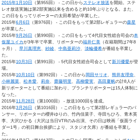
2015年
1月10日
（第955回） - この日から
ステレオ放送
を開始。ステ
レオ放送実施は第2部実施以来を含めると約10年ぶりとなる。また、
この日をもってリポーターの太田希望が卒業した。
2015年
6月6日
（第976回） - この日をもって第2部レギュラーの
森星
が卒業した。
2015年
9月26日
（第990回） - この日をもって4代目女性総合司会の
本
仮屋ユイカ
が3年半で卒業、リポーターの
福井仁美
（在籍期間は7年8
ヶ月）、
早川真理恵
、
紗綾
、
中島亜莉沙
、
淡輪優希
が番組を卒業し
た。
2015年
10月3日
（第991回） - 5代目女性総合司会として
新川優愛
が登
場。
2015年
10月10日
（第992回） - この日から
岡田サリオ
、
熊井友理奈
、
小林麗菜
、
松本愛
、
莉奈
、
齋藤明里
、
高柳愛実
、
高田夏帆
の計8人が
新リポーターとして番組に加わり、ブランチリポーターは15人体制に
なった。
2015年
11月28日
（第1000回） - 放送1000回を達成。
2016年
3月26日
（第1016回） - この日をもって第2部レギュラーのパ
ンサー、リポーターの櫻井ゆりの、竹内佳菜子、寺田ちひろ、青木英
李、大沢ひかる（大沢は当日VTRのみ出演、その日は映画「仮面ライ
ダー1号」の初日舞台挨拶により、スタジオ欠席）が番組を卒業し
た。