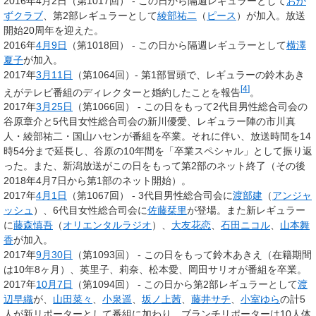
2016年4月2日（第1017回） - この日から隔週レギュラーとして
おか
ずクラブ
、第2部レギュラーとして
綾部祐二
（
ピース
）が加入。放送
開始20周年を迎えた。
2016年
4月9日
（第1018回） - この日から隔週レギュラーとして
横澤
夏子
が加入。
2017年
3月11日
（第1064回）- 第1部冒頭で、レギュラーの鈴木あき
[
4
]
えがテレビ番組のディレクターと婚約したことを報告
。
2017年
3月25日
（第1066回） - この日をもって2代目男性総合司会の
谷原章介と5代目女性総合司会の新川優愛、レギュラー陣の市川真
人・綾部祐二・国山ハセンが番組を卒業。それに伴い、放送時間を14
時54分まで延長し、谷原の10年間を「卒業スペシャル」として振り返
った。また、新潟放送がこの日をもって第2部のネット終了（その後
2018年4月7日から第1部のネット開始）。
2017年
4月1日
（第1067回） - 3代目男性総合司会に
渡部建
（
アンジャ
ッシュ
）、6代目女性総合司会に
佐藤栞里
が登場。また新レギュラー
に
藤森慎吾
（
オリエンタルラジオ
）、
大友花恋
、
石田ニコル
、
山本舞
香
が加入。
2017年
9月30日
（第1093回） - この日をもって鈴木あきえ（在籍期間
は10年8ヶ月）、英里子、莉奈、松本愛、岡田サリオが番組を卒業。
2017年
10月7日
（第1094回） - この日から第2部レギュラーとして
渡
辺早織
が、
山田菜々
、
小泉遥
、
坂ノ上茜
、
藤井サチ
、
小室ゆら
の計5
人が新リポーターとして番組に加わり、ブランチリポーターは10人体