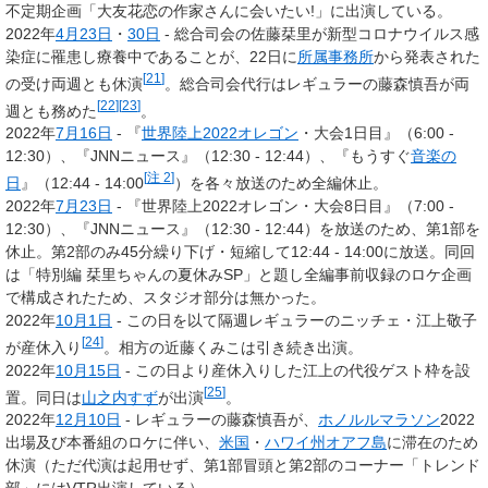
不定期企画「大友花恋の作家さんに会いたい!」に出演している。
2022年
4月23日
・
30日
- 総合司会の佐藤栞里が新型コロナウイルス感
染症に罹患し療養中であることが、22日に
所属事務所
から発表された
[
21
]
の受け両週とも休演
。総合司会代行はレギュラーの藤森慎吾が両
[
22
]
[
23
]
週とも務めた
。
2022年
7月16日
- 『
世界陸上2022オレゴン
・大会1日目』
（6:00 -
12:30）
、『JNNニュース』
（12:30 - 12:44）
、『もうすぐ
音楽の
[
注 2
]
日
』
（12:44 - 14:00
）
を各々放送のため全編休止。
2022年
7月23日
- 『世界陸上2022オレゴン・大会8日目』
（7:00 -
12:30）
、『JNNニュース』
（12:30 - 12:44）
を放送のため、第1部を
休止。第2部のみ45分繰り下げ・短縮して12:44 - 14:00に放送。同回
は「特別編 栞里ちゃんの夏休みSP」と題し全編事前収録のロケ企画
で構成されたため、スタジオ部分は無かった。
2022年
10月1日
- この日を以て隔週レギュラーのニッチェ・江上敬子
[
24
]
が産休入り
。相方の近藤くみこは引き続き出演。
2022年
10月15日
- この日より産休入りした江上の代役ゲスト枠を設
[
25
]
置。同日は
山之内すず
が出演
。
2022年
12月10日
- レギュラーの藤森慎吾が、
ホノルルマラソン
2022
出場及び本番組のロケに伴い、
米国
・
ハワイ州
オアフ島
に滞在のため
休演（ただ代演は起用せず、第1部冒頭と第2部のコーナー「トレンド