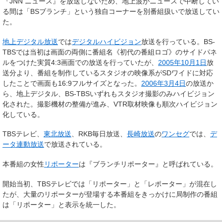
『JNN ニュース』を放送しないため、地上波がニュースで中断してい
る間は「BSブランチ」という独自コーナーを別番組扱いで放送してい
た。
地上デジタル放送
では
デジタルハイビジョン
放送を行っている。BS-
TBSでは当初は画面の両側に番組名《初代の番組ロゴ》のサイドパネ
ルをつけた実質4:3画面での放送を行っていたが、
2005年
10月1日
放
送分より、番組を制作しているスタジオの映像系がSDワイドに対応
したことで画面も16:9フルサイズとなった。
2006年
3月4日
の放送か
ら、地上デジタル、BS-TBSいずれもスタジオ撮影のみハイビジョン
化された。撮影機材の整備が進み、VTR取材映像も順次ハイビジョン
化している。
TBSテレビ、
東北放送
、RKB毎日放送、
長崎放送
の
ワンセグ
では、
デ
ータ連動放送
で放送されている。
本番組の女性
リポーター
は『
ブランチリポーター
』と呼ばれている。
開始当初、TBSテレビでは「リポーター」と「レポーター」が混在し
たが、大量のリポーターが登場する本番組をきっかけに局制作の番組
は「リポーター」と表示を統一した。