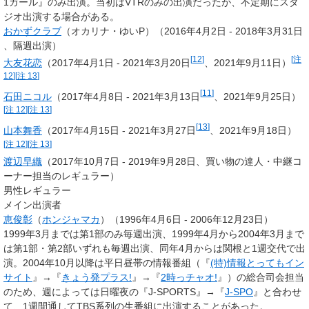
1ガール』のみ出演。当初はVTRのみの出演だったが、不定期にスタ
ジオ出演する場合がある。
おかずクラブ
（オカリナ・ゆいP）（2016年4月2日 - 2018年3月31日
、隔週出演）
[
12
]
[
注
大友花恋
（2017年4月1日 - 2021年3月20日
、2021年9月11日）
12
]
[
注 13
]
[
11
]
石田ニコル
（2017年4月8日 - 2021年3月13日
、2021年9月25日）
[
注 12
]
[
注 13
]
[
13
]
山本舞香
（2017年4月15日 - 2021年3月27日
、2021年9月18日）
[
注 12
]
[
注 13
]
渡辺早織
（2017年10月7日 - 2019年9月28日、買い物の達人・中継コ
ーナー担当のレギュラー）
男性レギュラー
メイン出演者
恵俊彰
（
ホンジャマカ
）（1996年4月6日 - 2006年12月23日）
1999年3月までは第1部のみ毎週出演、1999年4月から2004年3月まで
は第1部・第2部いずれも毎週出演、同年4月からは関根と1週交代で出
演。2004年10月以降は平日昼帯の情報番組（『
(特)情報とってもイン
サイト
』→『
きょう発プラス!
』→『
2時っチャオ!
』）の総合司会担当
のため、週によっては日曜夜の『J-SPORTS』→『
J-SPO
』と合わせ
て、1週間通してTBS系列の生番組に出演することがあった。