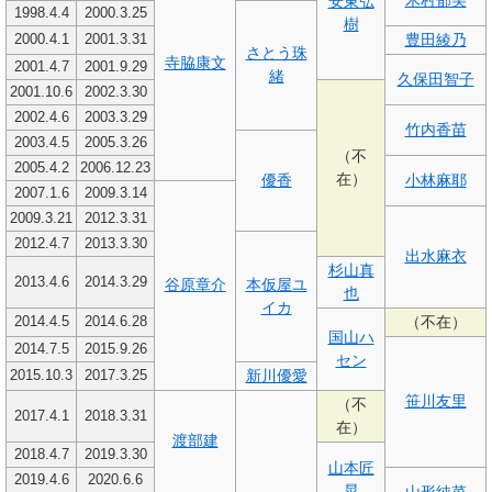
安東弘
1998.4.4
2000.3.25
樹
豊田綾乃
2000.4.1
2001.3.31
さとう珠
寺脇康文
2001.4.7
2001.9.29
緒
久保田智子
2001.10.6
2002.3.30
2002.4.6
2003.3.29
竹内香苗
2003.4.5
2005.3.26
（不
2005.4.2
2006.12.23
在）
優香
小林麻耶
2007.1.6
2009.3.14
2009.3.21
2012.3.31
2012.4.7
2013.3.30
出水麻衣
杉山真
2013.4.6
2014.3.29
谷原章介
本仮屋ユ
也
イカ
（不在）
2014.4.5
2014.6.28
国山ハ
2014.7.5
2015.9.26
セン
新川優愛
2015.10.3
2017.3.25
笹川友里
（不
2017.4.1
2018.3.31
在）
渡部建
2018.4.7
2019.3.30
山本匠
2019.4.6
2020.6.6
晃
山形純菜