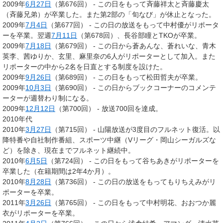
2009年
6月27日
（第676回） - この日をもって斉藤祥太と斉藤慶太
（斉藤兄弟）が卒業した。また第2部の「旬なび」が休止となった。
2009年
7月4日
（第677回） - この日の放送をもって中村優がリポータ
ーを卒業。翌週
7月11日
（第678回）、長谷部瞳とTKOが卒業。
2009年
7月18日
（第679回） - この日から蒼あんな、蒼れいな、青木
英李、茜ゆりか、玄里、麻里奈の6人がリポーターとして加入。また
リポーターの中から2名を日直とする制度を設けた。
2009年
9月26日
（第689回） - この日をもって松田哲夫が卒業。
2009年
10月3日
（第690回） - この日からブックコーナーのコメンテ
ーターが週替わり制になる。
2009年
12月12日
（第700回） - 放送700回を達成。
2010年代
2010年
3月27日
（第715回） - 山陽放送が3度目のフルネット復活。以
降特番や自社制作番組、スポーツ中継（Vリーグ・岡山シーガルズな
ど）を除き、現在までフルネット継続中。
2010年
6月5日
（第724回） - この日をもって谷ちあきがリポーターを
卒業した（在籍期間は2年4か月）。
2010年
8月28日
（第736回） - この日の放送をもってもりちえみがリ
ポーターを卒業。
2011年
3月26日
（第765回） - この日をもって中村明花、おおつか麗
衣がリポーターを卒業。