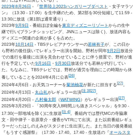
部」にはVTR出演している）。
2023年
8月26日
- 『
世界陸上2023ハンガリーブダペスト
・女子マラソ
ン』
（13:30 - 17:00）
を生中継のため、第2部を30分短縮して11:59 -
13:30に放送（第1部は通常通り）。
2023年
9月9日
- 番組ほぼ全編を
東京ディズニーリゾート
からの生中
継で行い
(ブランチショッピング、JNNニュースは除く)
、放送内容も
ディズニー関連の企画が多くを占めた。
2023年
10月14日
- TBSテレビアナウンサーの
若林有子
が、この日か
ら野村の後任扱いでレギュラー出演を開始。野村が同年
9月2日
放送分
での進行を最後に出演を見合わせていることに伴う措置で、野村が進
行を予定していた
9月16日
・
9月30日
放送分でも若林が代行してい
た。ちなみに、TBSテレビでは、野村が過労を理由にこの時期から休
[
26
]
養していることを2024年4月に公表
。
[
27
]
2024年4月6日 - お天気コーナーを
菊池柚花
が新たに担当する
。
[
注 3
]
[
27
]
2024年4月13日 -
丸山礼
がレギュラー出演
。
[
27
]
2024年4月20日 -
八村倫太郎
（
WATWING
）がレギュラー出演
。
2025年3月29日 - 「30周年突入8時間ぶち抜きスペシャル」を9:30 -
[
注 4
]
17:30(一部地域を除く)に生放送
。番組内では歴代MCの寺脇康
文・田中律子・谷原章介・優香がVTRにて出演。また以前番組レギュ
ラーだったはしのえみがスタジオに生出演した。また当日の後発番組
『もうすぐ感謝祭』（17:30 - 17:40。17:40 - 生放送の『
オールスタ