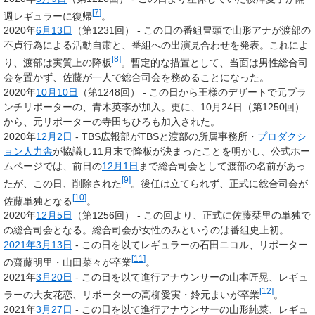
[
7
]
週レギュラーに復帰
。
2020年
6月13日
（第1231回） - この日の番組冒頭で山形アナが渡部の
不貞行為による活動自粛と、番組への出演見合わせを発表。これによ
[
8
]
り、渡部は実質上の降板
。暫定的な措置として、当面は男性総合司
会を置かず、佐藤が一人で総合司会を務めることになった。
2020年
10月10日
（第1248回） - この日から王様のデザートで元ブラ
ンチリポーターの、青木英李が加入。更に、10月24日（第1250回）
から、元リポーターの寺田ちひろも加入された。
2020年
12月2日
- TBS広報部がTBSと渡部の所属事務所・
プロダクシ
ョン人力舎
が協議し11月末で降板が決まったことを明かし、公式ホー
ムページでは、前日の
12月1日
まで総合司会として渡部の名前があっ
[
9
]
たが、この日、削除された
。後任は立てられず、正式に総合司会が
[
10
]
佐藤単独となる
。
2020年
12月5日
（第1256回） - この回より、正式に佐藤栞里の単独で
の総合司会となる。総合司会が女性のみというのは番組史上初。
2021年
3月13日
- この日を以てレギュラーの石田ニコル、リポーター
[
11
]
の齋藤明里・山田菜々が卒業
。
2021年
3月20日
- この日を以て進行アナウンサーの山本匠晃、レギュ
[
12
]
ラーの大友花恋、リポーターの高柳愛実・鈴元まいが卒業
。
2021年
3月27日
- この日を以て進行アナウンサーの山形純菜、レギュ