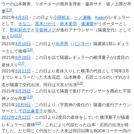
ラーの山本舞香、リポーターの熊井友理奈・藤井サチ・坂ノ上茜が卒
[
13
]
業
。
2021年
4月3日
- この日より
小関裕太
、
一ノ瀬颯
、
Kaito
がレギュラー
として、
きなこ
、
黒木ひかり
、
鈴木美羽
、
速瀬愛
がリポーターとし
て、
野村彩也子
と
宇賀神メグ
が進行アナウンサー（隔週交代）として
[
14
]
[
15
]
加入
。
2021年
4月10日
- この日より
向井慧
（
パンサー
）隔週第1部レギュラ
[
16
]
ーとして復帰
。
2021年
8月28日
- この日を以て隔週レギュラーの横澤夏子が2度目の
[
17
]
産休入り
。
2021年
9月11日
- この日より産休入りした横澤の代役として同年3月
までレギュラーだった大友花恋、山本舞香、石田ニコルのいずれか1
[
18
]
名が隔週で交代出演。同日は大友が出演
。
2021年
9月25日
- この日を以て隔週で進行アナウンサーを務めた宇賀
[
19
]
神メグが卒業
。
2021年
10月9日
- この日より（宇賀神の後任の）隔週の進行アナウン
サーとして
日比麻音子
が加入。
2022年
2月12日
- この日より2度目の産休をしていた横澤夏子が隔週
[
20
]
レギュラーに復帰
。これにより代役だった山本・石田の出演が終
了した。ただ同じく代役だった大友は同日以降もBOOKコーナー内の