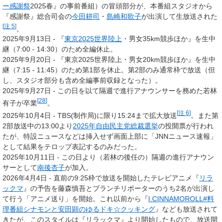
ー感謝祭
2025春』の事前番組）の冒頭部分が、本番組スタジオから
『感謝祭』総合司会の
今田耕司
・
島崎和歌子
が出演して生放送された
[
注 5
]
。
2025年9月13日 - 『
東京2025世界陸上
・男女35km競歩
ほか
』を生中
継
（7:00 - 14:30）
のため全編休止。
2025年9月20日 - 『東京2025世界陸上・男女20km競歩
ほか
』を生中
継
（7:15 - 11:45）
のため第1部を休止。第2部のみ通常枠で放送（但
し、スタジオ部分も含め全編事前収録となった）。
2025年9月27日 - この日を以て隔週で進行アナウンサーを務めた若林
[
28
]
有子が卒業
。
[
注 6
]
2025年10月4日 - TBS
(制作局)
に限り15:24まで拡大放送
。また第
2部放送中の13:00より
2025年自由民主党総裁選挙
の投開票が行われ
たが、特設ニュースなどは挿入せず画面上部に「JNNニュース速報」
として結果をテロップ表記するのみだった。
2025年10月11日 - この日より（若林の後任の）隔週の進行アナウン
サーとして
南後杏子
が加入。
2026年4月4日 - 直前の9:25枠で放送を開始したテレビアニメ『
リラ
ックマ
』の予告を藤森慎吾とブランチリポーターのうち2名が出演し
て行う「アニメ送り」を開始。これ以前から『
I.CINNAMOROLL#料
理番組シナモンと安田顕のゆるドキ☆クッキング
』なども放送されて
きたが、このスタイルは『リラックマ』より開始したもので、放送開