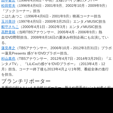
田中要次
（1996年4月6日 - 不明）王様のバイク隊のメンバー
松田哲夫
（1996年4月6日 - 2001年9月、2002年10月 - 2009年9月）
『ブックコーナー』担当
こはたあつこ（1996年4月6日 - 2001年9月）映画コーナー担当
玉川美沙
（1997年4月5日 - 2000年3月25日）エンタメMUSIC担当
船守さちこ
（2000年4月1日 - 2002年3月）エンタメMUSIC担当
高野貴裕
（当時TBSアナウンサー、2005年4月 - 2006年9月）熱
血!DVD野郎担当。2008年8月16日の夏休み特別企画にも出演してい
る。
蓮見孝之
（TBSアナウンサー、2006年10月 - 2012年3月31日）ブラボ
ー蓮見Presents 感ゲキ!DVDブラボー担当。
杉山真也
（TBSアナウンサー、2012年4月7日 - 2014年3月29日）『エ
ンタメTV』、『LiLiCoの感ゲキ!DVDブラボー』（2013年4月 - 12
月）担当。コーナー終了後も2013年4月より1年間、番組全体の進行
を担当。
ブランチリポーター
本番組の顔ともいえる女性リポーター。新人や若手タレントが多く起
用される。一時期
BRAN-KO
（
ブラン娘
）という愛称が付けられ、
1998年には『BRAN-KO』としてCDデビューもした。開始当初は5人
だったが徐々に人数が増え、2024年10月現在は13人体制。2005年5
月以降は番組内でリポートのある者のみが出演する形をとっている