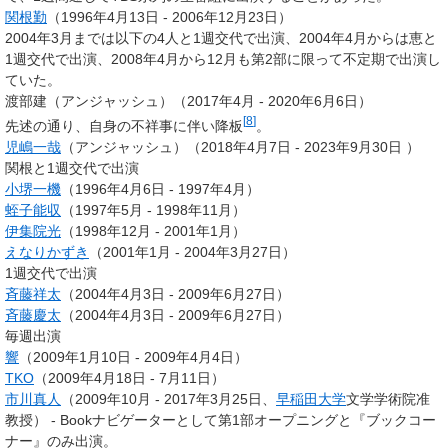
関根勤
（1996年4月13日 - 2006年12月23日）
2004年3月までは以下の4人と1週交代で出演、2004年4月からは恵と
1週交代で出演、2008年4月から12月も第2部に限って不定期で出演し
ていた。
渡部建（アンジャッシュ）（2017年4月 - 2020年6月6日）
[
8
]
先述の通り、自身の不祥事に伴い降板
。
児嶋一哉
（アンジャッシュ）（2018年4月7日 - 2023年9月30日 ）
関根と1週交代で出演
小堺一機
（1996年4月6日 - 1997年4月）
蛭子能収
（1997年5月 - 1998年11月）
伊集院光
（1998年12月 - 2001年1月）
えなりかずき
（2001年1月 - 2004年3月27日）
1週交代で出演
斉藤祥太
（2004年4月3日 - 2009年6月27日）
斉藤慶太
（2004年4月3日 - 2009年6月27日）
毎週出演
響
（2009年1月10日 - 2009年4月4日）
TKO
（2009年4月18日 - 7月11日）
市川真人
（2009年10月 - 2017年3月25日、
早稲田大学
文学学術院准
教授） - Bookナビゲーターとして第1部オープニングと『ブックコー
ナー』のみ出演。