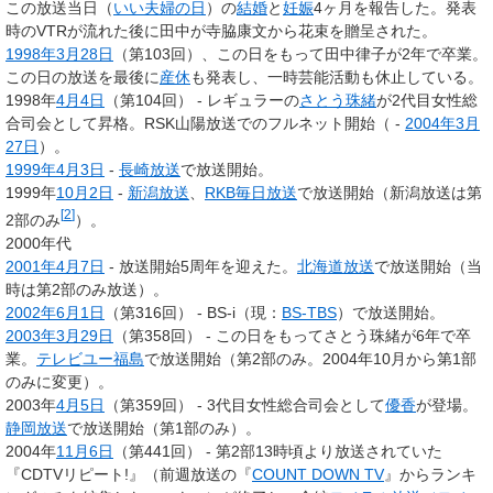
この放送当日（
いい夫婦の日
）の
結婚
と
妊娠
4ヶ月を報告した。発表
時のVTRが流れた後に田中が寺脇康文から花束を贈呈された。
1998年
3月28日
（第103回）、この日をもって田中律子が2年で卒業。
この日の放送を最後に
産休
も発表し、一時芸能活動も休止している。
1998年
4月4日
（第104回） - レギュラーの
さとう珠緒
が2代目女性総
合司会として昇格。RSK山陽放送でのフルネット開始（ -
2004年
3月
27日
）。
1999年
4月3日
-
長崎放送
で放送開始。
1999年
10月2日
-
新潟放送
、
RKB毎日放送
で放送開始（新潟放送は第
[
2
]
2部のみ
）。
2000年代
2001年
4月7日
- 放送開始5周年を迎えた。
北海道放送
で放送開始（当
時は第2部のみ放送）。
2002年
6月1日
（第316回） - BS-i（現：
BS-TBS
）で放送開始。
2003年
3月29日
（第358回） - この日をもってさとう珠緒が6年で卒
業。
テレビユー福島
で放送開始（第2部のみ。2004年10月から第1部
のみに変更）。
2003年
4月5日
（第359回） - 3代目女性総合司会として
優香
が登場。
静岡放送
で放送開始（第1部のみ）。
2004年
11月6日
（第441回） - 第2部13時頃より放送されていた
『CDTVリピート!』（前週放送の『
COUNT DOWN TV
』からランキ