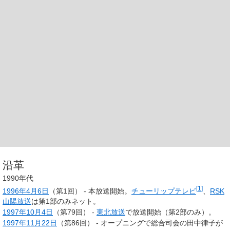
沿革
1990年代
[
1
]
1996年
4月6日
（第1回） - 本放送開始。
チューリップテレビ
、
RSK
山陽放送
は第1部のみネット。
1997年
10月4日
（第79回） -
東北放送
で放送開始（第2部のみ）。
1997年
11月22日
（第86回） - オープニングで総合司会の田中律子が