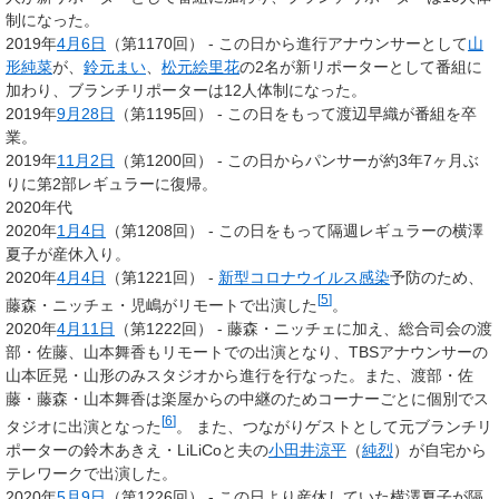
制になった。
2019年
4月6日
（第1170回） - この日から進行アナウンサーとして
山
形純菜
が、
鈴元まい
、
松元絵里花
の2名が新リポーターとして番組に
加わり、ブランチリポーターは12人体制になった。
2019年
9月28日
（第1195回） - この日をもって渡辺早織が番組を卒
業。
2019年
11月2日
（第1200回） - この日からパンサーが約3年7ヶ月ぶ
りに第2部レギュラーに復帰。
2020年代
2020年
1月4日
（第1208回） - この日をもって隔週レギュラーの横澤
夏子が産休入り。
2020年
4月4日
（第1221回） -
新型コロナウイルス感染
予防のため、
[
5
]
藤森・ニッチェ・児嶋がリモートで出演した
。
2020年
4月11日
（第1222回） - 藤森・ニッチェに加え、総合司会の渡
部・佐藤、山本舞香もリモートでの出演となり、TBSアナウンサーの
山本匠晃・山形のみスタジオから進行を行なった。また、渡部・佐
藤・藤森・山本舞香は楽屋からの中継のためコーナーごとに個別でス
[
6
]
タジオに出演となった
。 また、
つながりゲスト
として元ブランチリ
ポーターの鈴木あきえ・LiLiCoと夫の
小田井涼平
（
純烈
）が自宅から
テレワークで出演した。
2020年
5月9日
（第1226回） - この日より産休していた横澤夏子が隔