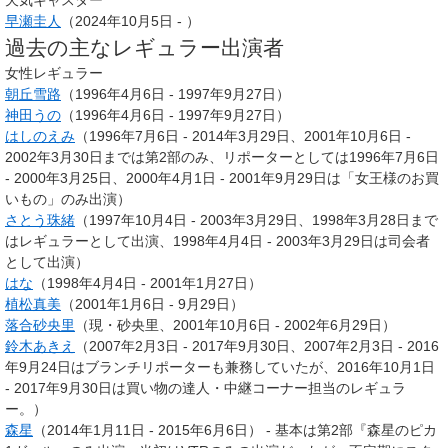
早瀬圭人
（2024年10月5日 - ）
過去の主なレギュラー出演者
女性レギュラー
朝丘雪路
（1996年4月6日 - 1997年9月27日）
神田うの
（1996年4月6日 - 1997年9月27日）
はしのえみ
（1996年7月6日 - 2014年3月29日、2001年10月6日 -
2002年3月30日までは第2部のみ、リポーターとしては1996年7月6日
- 2000年3月25日、2000年4月1日 - 2001年9月29日は「女王様のお買
いもの」のみ出演）
さとう珠緒
（1997年10月4日 - 2003年3月29日、1998年3月28日まで
はレギュラーとして出演、1998年4月4日 - 2003年3月29日は司会者
として出演）
はな
（1998年4月4日 - 2001年1月27日）
植松真美
（2001年1月6日 - 9月29日）
落合砂央里
（現・砂央里、2001年10月6日 - 2002年6月29日）
鈴木あきえ
（2007年2月3日 - 2017年9月30日、2007年2月3日 - 2016
年9月24日はブランチリポーターも兼務していたが、2016年10月1日
- 2017年9月30日は買い物の達人・中継コーナー担当のレギュラ
ー。）
森星
（2014年1月11日 - 2015年6月6日） - 基本は第2部『森星のピカ