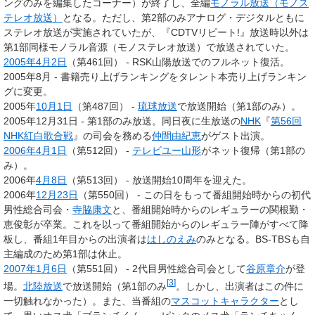
ングのみを編集したコーナー）が終了し、全編
モノラル放送（モノス
テレオ放送）
となる。ただし、第2部のみアナログ・デジタルともに
ステレオ放送が実施されていたが、『CDTVリピート!』放送時以外は
第1部同様モノラル音源（モノステレオ放送）で放送されていた。
2005年
4月2日
（第461回） - RSK山陽放送でのフルネット復活。
2005年8月 - 書籍売り上げランキングをタレント本売り上げランキン
グに変更。
2005年
10月1日
（第487回） -
琉球放送
で放送開始（第1部のみ）。
2005年12月31日 - 第1部のみ放送。同日夜に生放送の
NHK
『
第56回
NHK紅白歌合戦
』の司会を務める
仲間由紀恵
がゲスト出演。
2006年
4月1日
（第512回） -
テレビユー山形
がネット復帰（第1部の
み）。
2006年
4月8日
（第513回） - 放送開始10周年を迎えた。
2006年
12月23日
（第550回） - この日をもって番組開始時からの初代
男性総合司会・
寺脇康文
と、番組開始時からのレギュラーの関根勤・
恵俊彰が卒業。これを以って番組開始からのレギュラー陣がすべて降
板し、番組1年目からの出演者は
はしのえみ
のみとなる。BS-TBSも自
主編成のため第1部は休止。
2007年
1月6日
（第551回） - 2代目男性総合司会として
谷原章介
が登
[
3
]
場。
北陸放送
で放送開始（第1部のみ
。しかし、出演者はこの件に
一切触れなかった）。また、当番組の
マスコットキャラクター
とし