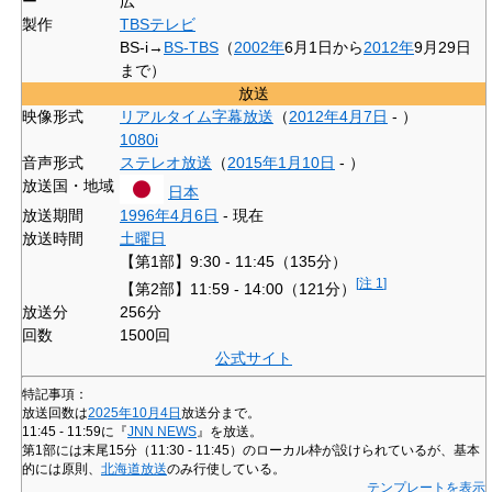
ー
広
製作
TBSテレビ
BS-i→
BS-TBS
（
2002年
6月1日から
2012年
9月29日
まで）
放送
映像形式
リアルタイム字幕放送
（
2012年
4月7日
- ）
1080i
音声形式
ステレオ放送
（
2015年
1月10日
- ）
放送国・地域
日本
放送期間
1996年
4月6日
- 現在
放送時間
土曜日
【第1部】9:30 - 11:45（135分）
[
注 1
]
【第2部】11:59 - 14:00（121分）
放送分
256分
回数
1500回
公式サイト
特記事項：
放送回数は
2025年
10月4日
放送分まで。
11:45 - 11:59に『
JNN NEWS
』を放送。
第1部には末尾15分（11:30 - 11:45）のローカル枠が設けられているが、基本
的には原則、
北海道放送
のみ行使している。
テンプレートを表示