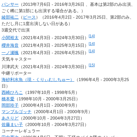
パンサー
（2013年7月6日 - 2016年3月26日 、基本は第2部のみ出演、
ごく稀に第1部にも出演する場合がある。）
綾部祐二
（
ピース
）（2016年4月2日 - 2017年3月25日、第2部のみ、
ただし月に1度出演しない日がある）
3週交代で出演
[
14
]
小関裕太
（2021年4月3日 - 2024年3月30日）
[
14
]
櫻井海音
（2021年4月3日 - 2025年3月15日）
[
14
]
一ノ瀬颯
（2021年4月3日 - 2026年4月25日）
天気キャスター
[
15
]
川津武大（2021年4月3日 - 2024年3月30日）
中継リポーター
海砂利水魚（現・くりぃむしちゅー）
（1996年4月 - 2000年3月25
日）
西崎ひろこ
（1997年10月 - 1998年5月）
橋本愛
（1998年10月 - 2000年3月25日）
岡部玲子
（2000年4月1日 - 2000年9月）
マンブルゴッチ
（2000年4月1日 - 2000年9月）
あさりど
（2000年10月 - 2004年3月27日）
佐藤まい子
（2000年10月 - 2004年3月27日）
コーナーレギュラー