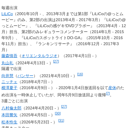
毎週出演
LiLiCo
（2001年10月 - 、2013年3月までは第1部『LiLiCoの@っとム
ービー』のみ、第2部の出演は2013年4月 - 2017年3月）『LiLiCoの@
っとムービー』、『LiLiCoの感ゲキ!DVDブラボー』（2013年4月 - 12
月）担当、第2部のみレギュラーコメンテーター（2014年1月 - 2015
年9月）、『LiLiCoのスポットライトDO-GA』（2015年10月 - 2016
年11月）担当）、『ランキンリサーチ』（2016年12月 - 2017年3
月）
藤森慎吾
（
オリエンタルラジオ
）（2017年4月1日 - ）
[
27
]
丸山礼
（2024年4月13日 - ）
隔週で出演
[
16
]
向井慧
（
パンサー
）（2021年4月10日 - ）
ニッチェ
（2018年4月7日 - ）
横澤夏子
（2016年4月9日 - ） - 2020年1月4日放送回を以て
産休
のた
[
7
]
め出演を一時休止していたが、同年5月9日放送回より復帰
。
3週ごとに出演
[
27
]
八村倫太郎
（2024年4月20日 - ）
[
30
]
本田響矢
（2025年4月5日 - ）
[
31
]
松本怜生
（2026年5月23日 - ）
天気キャスター