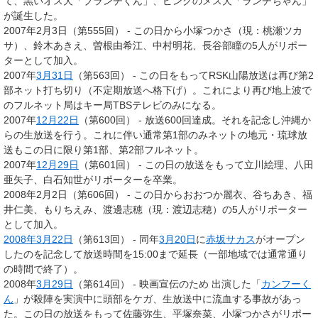
て、黒いオス犬「ブランチくん」、ピンクのメス犬「ランチちゃん」
が誕生した。
2007年2月3日（第555回） - この日から小塚つかさ（現：桃瀬ツカ
サ）、鈴木あきえ、曽根由希江、中村明花、長谷部瞳の5人がリポー
ターとして加入。
2007年
3月31日
（第563回） - この日をもってRSK山陽放送は再び第2
部ネット打ち切り（不定期放送へ格下げ）。これにより再び地上波で
のフルネット局はキー局TBSテレビのみになる。
2007年
12月22日
（第600回） - 放送600回達成。それを記念し沖縄か
らの生放送を行う。これに伴い通常第1部のみネットの地元・琉球放
送もこの日に限り第1部、第2部フルネット。
2007年
12月29日
（第601回） - この日の放送をもって立川絵理、八田
亜矢子、白石知世がリポーターを卒業。
2008年2月2日（第606回） - この日からおおつか麗衣、谷ちあき、福
井仁美、もりちえみ、渡邊志穂（現：渡辺志穂）の5人がリポーター
として加入。
2008年
3月22日
（第613回） - 同年
3月20日
に
赤坂サカス
がオープン
したのを記念して放送時間を15:00まで延長（一部地域では通常通り
の時間で終了）。
2008年
3月29日
（第614回） - 映画宣伝のため 出演した「
カンフーく
ん
」が殺陣を実演中に頭部をケガ、生放送中に流血する事故があっ
た。この日の放送をもって佐藤弥生、平塚奈菜、小塚つかさがリポー