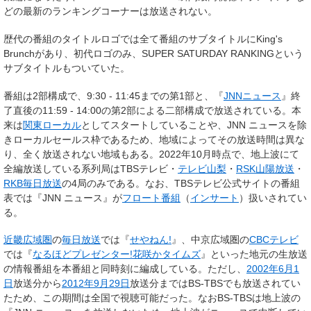
どの最新のランキングコーナーは放送されない。
歴代の番組のタイトルロゴでは全て番組のサブタイトルに
King's
Brunch
があり、初代ロゴのみ、
SUPER SATURDAY RANKING
という
サブタイトルもついていた。
番組は2部構成で、9:30 - 11:45までの第1部と、『
JNNニュース
』終
了直後の11:59 - 14:00の第2部による二部構成で放送されている。本
来は
関東ローカル
としてスタートしていることや、JNN ニュースを除
きローカルセールス枠であるため、地域によってその放送時間は異な
り、全く放送されない地域もある。2022年10月時点で、地上波にて
全編放送している系列局はTBSテレビ・
テレビ山梨
・
RSK山陽放送
・
RKB毎日放送
の4局のみである。なお、TBSテレビ公式サイトの番組
表では『JNN ニュース』が
フロート番組
（
インサート
）扱いされてい
る。
近畿広域圏
の
毎日放送
では『
せやねん!
』、中京広域圏の
CBCテレビ
では『
なるほどプレゼンター!花咲かタイムズ
』といった地元の生放送
の情報番組を本番組と同時刻に編成している。ただし、
2002年
6月1
日
放送分から
2012年
9月29日
放送分まではBS-TBSでも放送されてい
たため、この期間は全国で視聴可能だった。なおBS-TBSは地上波の