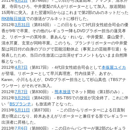
2011年
4月2日
（第766回） - この日から浅倉結希、アマンダ、清水芹
夏、寺田ちひろ、中井愛梨の5人がリポーターとして加入。放送開始
15周年に突入。また翌週9日からはこれまで第2部のみのネットだった
RKB毎日放送
での放送がフルネットに移行した。
2012年
3月31日
（第816回） - この日をもって3代目女性総合司会の優
香が9年で卒業、その他のレギュラー陣もDVDブラボー担当の蓮見孝
之、リポーターの英玲奈、蒼あんな・れいな、中井愛梨、森山愛子、
清水芹夏、玄里が同時卒業。このうち、ブランチリポーターの中井愛
梨は同日付の自身のブログで芸能活動休止（事実上の芸能界引退）を
発表したため、当日の生放送には出演せずコメントもないまま自然降
板となった。
2012年
4月7日
（第817回） - 4代目女性総合司会として
本仮屋ユイカ
が登場。リポーターとして早川真理恵、竹内佳菜子、あすか、
Karen、小川ももえが、DVDブラボー担当として杉山真也（TBSアナ
ウンサー）がそれぞれ加入。
2012年
7月7日
（第830回） -
熊本放送
でネット開始（第1部のみ）。
2012年
9月29日
（第842回） - BS-TBSでの放送が完全終了。これに伴
い『
BSブランチ
』も放送終了となった。
2013年
5月11日
（第873回） - この日からリポーターによる日直制
度が廃止になり、鈴木あきえがリポーターと兼任する形でレギュラー
出演者に昇格した。
2013年
7月6日
（第880回） - この日からパンサーが第2部のレギュラ