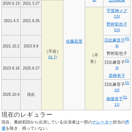
2020.6.13
2021.3.27
宇賀神メグ
[
15
]
2021.4.3
2021.9.25
野村彩也子
[
15
]
[
注
日比麻音子
佐藤栞里
8
]
2021.10.2
2023.9.9
（不在）
野村彩也子
（不
[
注 7
]
[
注
在）
日比麻音子
9
]
2023.9.16
2025.9.27
若林有子
[
注
日比麻音子
10
]
2025.10.4
現在
[
注
南後杏子
11
]
現在のレギュラー
現在、番組初回から出演している出演者は一部の
ナレーター
担当の
声
優
を除き、残っていない。