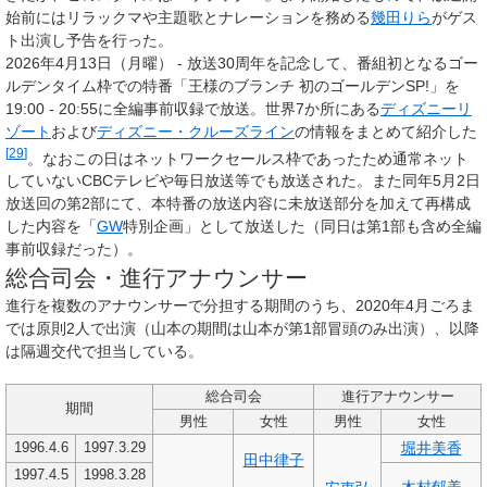
始前にはリラックマや主題歌とナレーションを務める
幾田りら
がゲス
ト出演し予告を行った。
2026年4月13日
（月曜）
- 放送30周年を記念して、番組初となるゴー
ルデンタイム枠での特番「王様のブランチ 初のゴールデンSP!」を
19:00 - 20:55に全編事前収録で放送。世界7か所にある
ディズニーリ
ゾート
および
ディズニー・クルーズライン
の情報をまとめて紹介した
[
29
]
。なおこの日はネットワークセールス枠であったため通常ネット
していないCBCテレビや毎日放送等でも放送された。また同年5月2日
放送回の第2部にて、本特番の放送内容に未放送部分を加えて再構成
した内容を「
GW
特別企画」として放送した（同日は第1部も含め全編
事前収録だった）。
総合司会・進行アナウンサー
進行を複数のアナウンサーで分担する期間のうち、2020年4月ごろま
では原則2人で出演（山本の期間は山本が第1部冒頭のみ出演）、以降
は隔週交代で担当している。
総合司会
進行アナウンサー
期間
男性
女性
男性
女性
堀井美香
1996.4.6
1997.3.29
田中律子
1997.4.5
1998.3.28
木村郁美