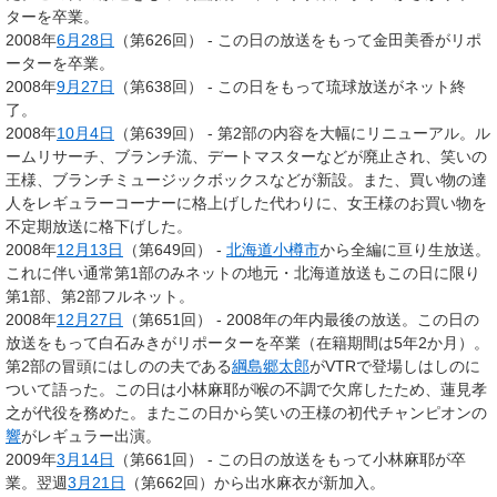
ターを卒業。
2008年
6月28日
（第626回） - この日の放送をもって金田美香がリポ
ーターを卒業。
2008年
9月27日
（第638回） - この日をもって琉球放送がネット終
了。
2008年
10月4日
（第639回） - 第2部の内容を大幅にリニューアル。ル
ームリサーチ、ブランチ流、デートマスターなどが廃止され、笑いの
王様、ブランチミュージックボックスなどが新設。また、買い物の達
人をレギュラーコーナーに格上げした代わりに、女王様のお買い物を
不定期放送に格下げした。
2008年
12月13日
（第649回） -
北海道
小樽市
から全編に亘り生放送。
これに伴い通常第1部のみネットの地元・北海道放送もこの日に限り
第1部、第2部フルネット。
2008年
12月27日
（第651回） - 2008年の年内最後の放送。この日の
放送をもって白石みきがリポーターを卒業（在籍期間は5年2か月）。
第2部の冒頭にはしのの夫である
綱島郷太郎
がVTRで登場しはしのに
ついて語った。この日は小林麻耶が喉の不調で欠席したため、蓮見孝
之が代役を務めた。またこの日から笑いの王様の初代チャンピオンの
響
がレギュラー出演。
2009年
3月14日
（第661回） - この日の放送をもって小林麻耶が卒
業。翌週
3月21日
（第662回）から出水麻衣が新加入。