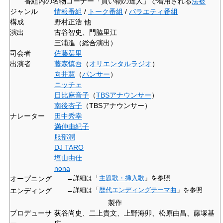
番組内の名物コーナー「買い物の達人」で着用される
法被
ジャンル
情報番組
/
トーク番組
/
バラエティ番組
構成
野村正浩 他
演出
古谷智史、門脇里江
三浦進（総合演出）
司会者
佐藤栞里
出演者
藤森慎吾
（
オリエンタルラジオ
）
向井慧
（
パンサー
）
ニッチェ
日比麻音子
（
TBS
アナウンサー
）
南後杏子
（TBSアナウンサー）
ナレーター
田中秀幸
満仲由紀子
服部潤
DJ TARO
塩山由佳
nona
オープニング
→詳細は「
主題歌・挿入歌
」を参照
エンディング
→詳細は「
歴代エンディングテーマ曲
」を参照
製作
プロデューサ
荻谷尚史、二上貴文、上野海卯、松原由昌、藤塚基