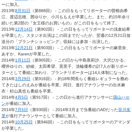
ーに加入。
2013年
8月31日
（第888回） - この日をもってリポーターの曽根由希
江、渡辺志穂、茜ゆりか、小川ももえが卒業した。また、約15年余り
続いた第2部の『女王様のお買いもの』がこの日をもって終了。
2013年
12月14日
（第902回） - この日をもってリポーターの浅倉結希
が卒業した。スタジオ出演はこの回までだったが、翌週の12月21日放
送分の「ブランチショッピング」収録には参加・出演した。
2013年
12月21日
（第903回） - この日をもってリポーターの麻里奈、
あすか、Karenが卒業した。
2014年
1月11日
（第905回） - この日から中島亜莉沙、大沢ひかる、
櫻井ゆりの、紗綾、太田希望、英里子、淡輪優希の計7人が新リポー
ターとして番組に加わり、ブランチリポーターは14人体制になった。
2014年
3月29日
（第916回） - 約18年間長らく番組レギュラーを務め
てきたはしのえみが番組を卒業。同日、進行アナウンサーの出水麻
衣・杉山真也も番組を卒業。
2014年
4月5日
（第917回） - この日から進行アナウンサーに
国山ハセ
ン
が番組に加入。
2014年
7月5日
（第930回） - 2014年3月まで当番組のADだった
笹川友
里
が進行アナウンサーとして番組に加入。
2014年
10月25日
（第946回） - この日をもってリポーターのアマンダ
が卒業した。