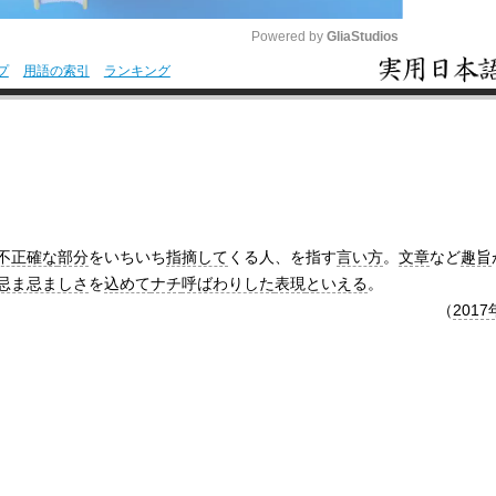
Powered by 
GliaStudios
プ
用語の索引
ランキング
M
u
t
e
不正確な
部分
をいちいち
指摘して
くる人、を指す
言い方
。
文章
など
趣旨
忌ま忌ましさ
を
込めて
ナチ
呼ばわりした
表現
といえる
。
（
2017