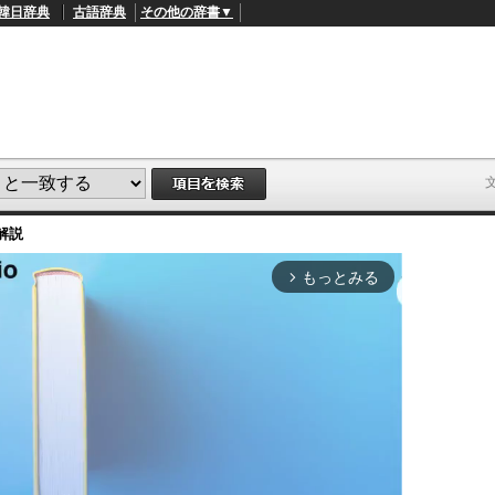
韓日辞典
古語辞典
その他の辞書▼
解説
もっとみる
arrow_forward_ios