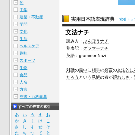
船
＋
工学
＋
建築・不動産
＋
実用日本語表現辞典
索引トッ
学問
＋
文法ナチ
文化
＋
生活
＋
読み方：
ぶんぽうナチ
ヘルスケア
＋
別表記：
グラマーナチ
趣味
＋
英語：
grammer Nazi
スポーツ
＋
生物
＋
対話
の
最中
に
相手
の
発言
の
文法的に
食品
＋
だろう
という
見解
の者が
煩わしさ
・
人名
＋
方言
＋
辞書・百科事典
＋
すべての辞書の索引
あ
い
う
え
お
か
き
く
け
こ
さ
し
す
せ
そ
た
ち
つ
て
と