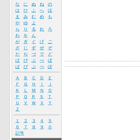
な
に
ぬ
ね
の
は
ひ
ふ
へ
ほ
ま
み
む
め
も
や
ゆ
よ
ら
り
る
れ
ろ
わ
を
ん
が
ぎ
ぐ
げ
ご
ざ
じ
ず
ぜ
ぞ
だ
ぢ
づ
で
ど
ば
び
ぶ
べ
ぼ
ぱ
ぴ
ぷ
ぺ
ぽ
Ａ
Ｂ
Ｃ
Ｄ
Ｅ
Ｆ
Ｇ
Ｈ
Ｉ
Ｊ
Ｋ
Ｌ
Ｍ
Ｎ
Ｏ
Ｐ
Ｑ
Ｒ
Ｓ
Ｔ
Ｕ
Ｖ
Ｗ
Ｘ
Ｙ
Ｚ
１
２
３
４
５
６
７
８
９
０
記号