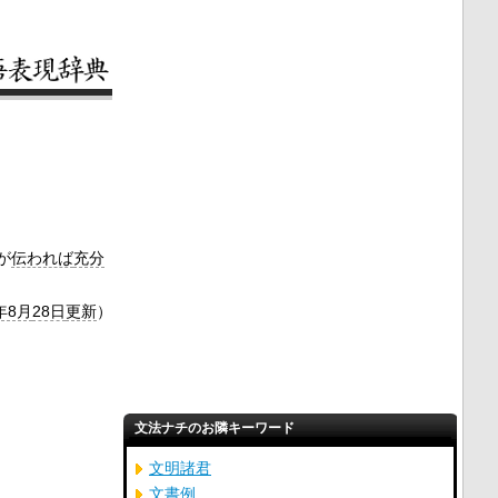
が
伝われば
充分
年8月
28日
更新
）
文法ナチのお隣キーワード
文明諸君
文書例