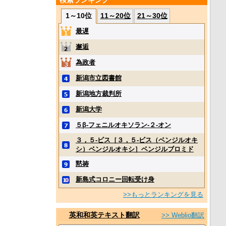
検索ランキング
1～10位
11～20位
21～30位
最遅
邂逅
為政者
新潟市立図書館
新潟地方裁判所
新潟大学
５β‐フェニルオキソラン‐２‐オン
３，５‐ビス［３，５‐ビス（ベンジルオキ
シ）ベンジルオキシ］ベンジルブロミド
黙祷
新島式コロニー回転受け身
>>もっとランキングを見る
英和和英テキスト翻訳
>> Weblio翻訳