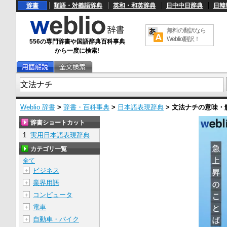
辞書
類語・対義語辞典
英和・和英辞典
日中中日辞典
日韓
無料の翻訳なら
Weblio翻訳！
556の専門辞書や国語辞典百科事典
から一度に検索!
Weblio 辞書
>
辞書・百科事典
>
日本語表現辞典
>
文法ナチ
の意味・
辞書ショートカット
1
実用日本語表現辞典
カテゴリ一覧
全て
ビジネス
＋
業界用語
＋
コンピュータ
＋
電車
＋
自動車・バイク
＋