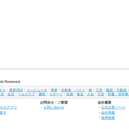
s Reserved.
ネス
｜
業界用語
｜
コンピュータ
｜
電車
｜
自動車・バイク
｜
船
｜
工学
｜
建築・不動産
文化
｜
生活
｜
ヘルスケア
｜
趣味
｜
スポーツ
｜
生物
｜
食品
｜
人名
｜
方言
｜
辞書・百科事
お問合せ・ご要望
会社概要
オのアプリ
・
お問い合わせ
・
公式企業ページ
探す
・
会社情報
・
採用情報