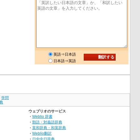
英語⇒日本語
日本語⇒英語
｜
学問
典
ウェブリオのサービス
・
Weblio 辞書
・
類語・対義語辞典
・
英和辞典・和英辞典
・
Weblio翻訳
・
日中中日辞典