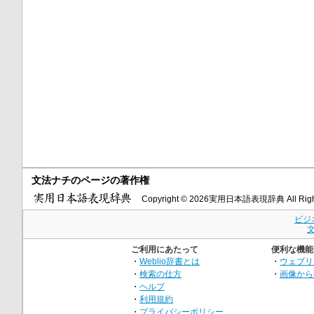
文法ナチのページの著作権
Copyright © 2026実用日本語表現辞典 All Right
ビジ
ご利用にあたって
便利な機能
・
Weblio辞書とは
・
ウェブリ
・
検索の仕方
・
画像から
・
ヘルプ
・
利用規約
・
プライバシーポリシー