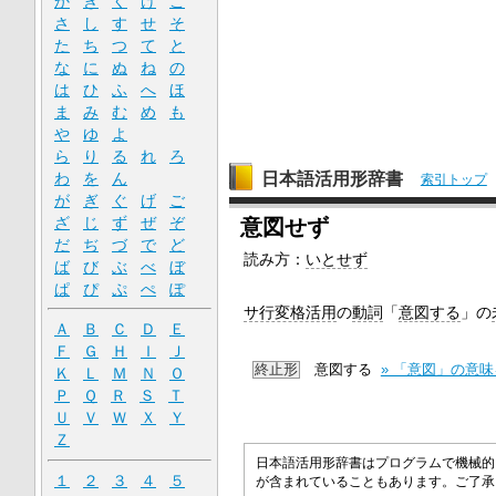
か
き
く
け
こ
さ
し
す
せ
そ
た
ち
つ
て
と
な
に
ぬ
ね
の
は
ひ
ふ
へ
ほ
ま
み
む
め
も
や
ゆ
よ
ら
り
る
れ
ろ
わ
を
ん
日本語活用形辞書
索引トップ
が
ぎ
ぐ
げ
ご
ざ
じ
ず
ぜ
ぞ
意図せず
だ
ぢ
づ
で
ど
読み方：
いとせず
ば
び
ぶ
べ
ぼ
ぱ
ぴ
ぷ
ぺ
ぽ
サ行変格活用
の
動詞
「
意図する
」の
Ａ
Ｂ
Ｃ
Ｄ
Ｅ
Ｆ
Ｇ
Ｈ
Ｉ
Ｊ
終止形
意図する
» 「意図」の意
Ｋ
Ｌ
Ｍ
Ｎ
Ｏ
Ｐ
Ｑ
Ｒ
Ｓ
Ｔ
Ｕ
Ｖ
Ｗ
Ｘ
Ｙ
Ｚ
日本語活用形辞書はプログラムで機械的
１
２
３
４
５
が含まれていることもあります。ご了