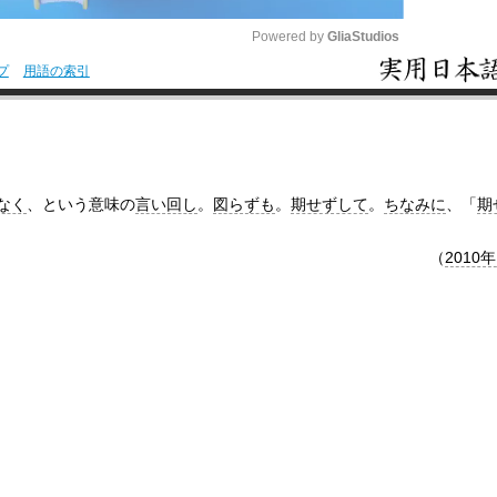
Powered by 
GliaStudios
プ
用語の索引
M
u
t
e
なく
、という意味の
言い回し
。
図らずも
。
期せずして
。
ちなみに
、「
期
（
2010