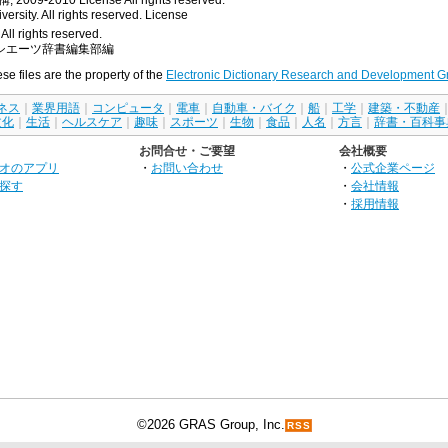
rsity. All rights reserved.
License
All rights reserved.
シエーツ辞書編集部編
ese files are the property of the
Electronic Dictionary Research and Development G
ネス
｜
業界用語
｜
コンピュータ
｜
電車
｜
自動車・バイク
｜
船
｜
工学
｜
建築・不動産
文化
｜
生活
｜
ヘルスケア
｜
趣味
｜
スポーツ
｜
生物
｜
食品
｜
人名
｜
方言
｜
辞書・百科事
お問合せ・ご要望
会社概要
オのアプリ
・
お問い合わせ
・
公式企業ページ
探す
・
会社情報
・
採用情報
©2026 GRAS Group, Inc.
RSS