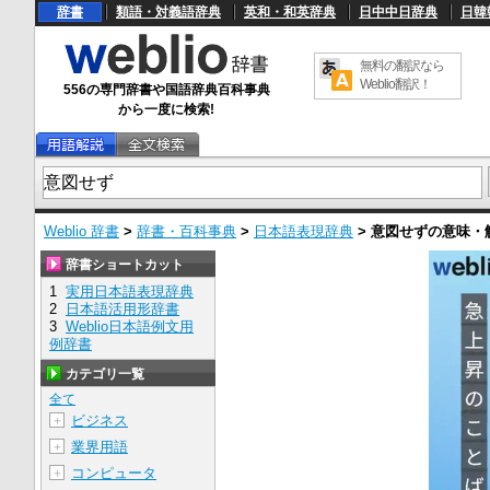
辞書
類語・対義語辞典
英和・和英辞典
日中中日辞典
日韓
無料の翻訳なら
Weblio翻訳！
556の専門辞書や国語辞典百科事典
から一度に検索!
Weblio 辞書
>
辞書・百科事典
>
日本語表現辞典
>
意図せず
の意味・
辞書ショートカット
1
実用日本語表現辞典
2
日本語活用形辞書
3
Weblio日本語例文用
例辞書
カテゴリ一覧
全て
ビジネス
＋
業界用語
＋
コンピュータ
＋