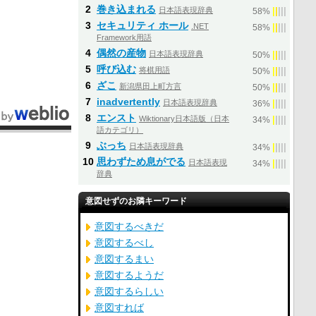
2
巻き込まれる
日本語表現辞典
|
|
|
|
|
58%
3
セキュリティ ホール
.NET
|
|
|
|
|
58%
Framework用語
4
偶然の産物
日本語表現辞典
|
|
|
|
|
50%
5
呼び込む
将棋用語
|
|
|
|
|
50%
6
ざこ
新潟県田上町方言
|
|
|
|
|
50%
7
inadvertently
日本語表現辞典
|
|
|
|
|
36%
8
エンスト
Wiktionary日本語版（日本
|
|
|
|
|
34%
語カテゴリ）
9
ぶっち
日本語表現辞典
|
|
|
|
|
34%
10
思わずため息がでる
日本語表現
|
|
|
|
|
34%
辞典
意図せずのお隣キーワード
意図するべきだ
意図するべし
意図するまい
意図するようだ
意図するらしい
意図すれば