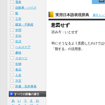
電車
＋
自動車・バイク
＋
船
＋
実用日本語表現辞典
索引トッ
工学
＋
意図せず
建築・不動産
＋
学問
＋
読み方：
いとせず
文化
＋
生活
＋
特に
そうなる
よう
意図した
わけ
では
ヘルスケア
＋
「
期する
」の
活用形
。
趣味
＋
スポーツ
＋
生物
＋
食品
＋
人名
＋
方言
＋
辞書・百科事典
＋
すべての辞書の索引
あ
い
う
え
お