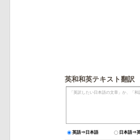
英和和英テキスト翻訳
英語⇒日本語
日本語⇒