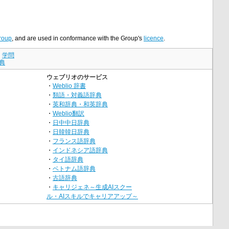
roup
, and are used in conformance with the Group's
licence
.
｜
学問
典
ウェブリオのサービス
・
Weblio 辞書
・
類語・対義語辞典
・
英和辞典・和英辞典
・
Weblio翻訳
・
日中中日辞典
・
日韓韓日辞典
・
フランス語辞典
・
インドネシア語辞典
・
タイ語辞典
・
ベトナム語辞典
・
古語辞典
・
キャリジェネ～生成AIスクー
ル・AIスキルでキャリアアップ～