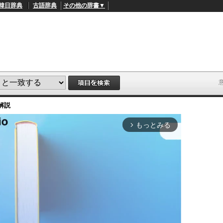
韓日辞典
古語辞典
その他の辞書▼
解説
もっとみる
arrow_forward_ios