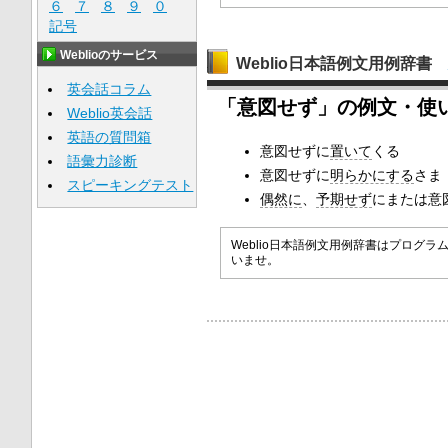
６
７
８
９
０
記号
Weblioのサービス
Weblio日本語例文用例辞書
英会話コラム
「意図せず」の例文・使
Weblio英会話
英語の質問箱
意図せずに
置いて
くる
語彙力診断
意図せずに
明らかにする
さま
スピーキングテスト
偶然に
、
予期せず
にまたは意
Weblio日本語例文用例辞書はプロ
いませ。