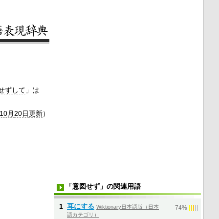
せずして
」は
年10月
20日
更新
）
「意図せず」の関連用語
1
耳にする
Wiktionary日本語版（日本
|
|
|
|
|
74%
語カテゴリ）