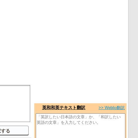
英和和英テキスト翻訳
>> Weblio翻訳