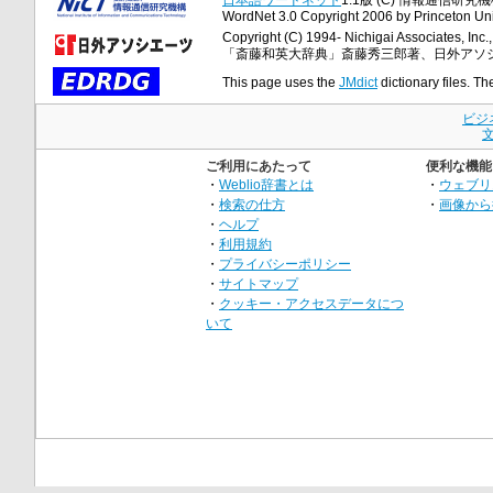
WordNet 3.0 Copyright 2006 by Princeton Unive
Copyright (C) 1994- Nichigai Associates, Inc., 
「斎藤和英大辞典」斎藤秀三郎著、日外アソ
This page uses the
JMdict
dictionary files. Th
ビジ
ご利用にあたって
便利な機能
・
Weblio辞書とは
・
ウェブリ
・
検索の仕方
・
画像から
・
ヘルプ
・
利用規約
・
プライバシーポリシー
・
サイトマップ
・
クッキー・アクセスデータにつ
いて