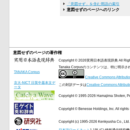
「意図せず」を含む用語の索引
意図せずのページへのリンク
意図せずのページの著作権
Copyright © 2026実用日本語表現辞典 All Right
Tanaka Corpusのコンテンツは、特に
TANAKA Corpus
Creative Commons Attributio
京大-NICT 日英中基本文デ
この対訳データは
Creative Commons Attributi
ータ
Copyright © 1995-2026 Hamajima Shoten, Publ
Copyright © Benesse Holdings, Inc. All rights
Copyright (c) 1995-2026 Kenkyusha Co., Ltd. A
日本語ワードネット
1.1版 (C) 情報通信研究機構