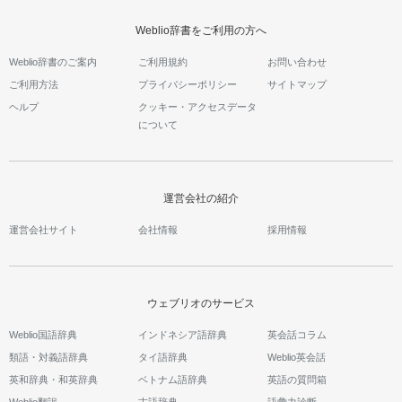
Weblio辞書をご利用の方へ
Weblio辞書のご案内
ご利用規約
お問い合わせ
ご利用方法
プライバシーポリシー
サイトマップ
ヘルプ
クッキー・アクセスデータ
について
運営会社の紹介
運営会社サイト
会社情報
採用情報
ウェブリオのサービス
Weblio国語辞典
インドネシア語辞典
英会話コラム
類語・対義語辞典
タイ語辞典
Weblio英会話
英和辞典・和英辞典
ベトナム語辞典
英語の質問箱
Weblio翻訳
古語辞典
語彙力診断