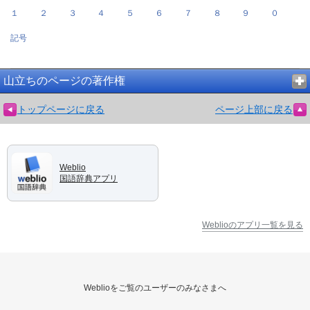
１
２
３
４
５
６
７
８
９
０
記号
山立ちのページの著作権
トップページに戻る
ページ上部に戻る
Weblio
国語辞典アプリ
Weblioのアプリ一覧を見る
Weblioをご覧のユーザーのみなさまへ