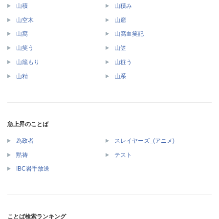
山積
山積み
山空木
山窟
山窩
山窩血笑記
山笑う
山笠
山籠もり
山粧う
山精
山系
急上昇のことば
為政者
スレイヤーズ_(アニメ)
黙祷
テスト
IBC岩手放送
ことば検索ランキング