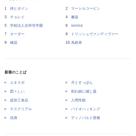
姉とボイン
マートルコービン
チョレイ
邂逅
学校法人吉祥寺学園
service
オーダー
トリッシュヴァンディヴァー
確認
為政者
新着のことば
エキスポ
月とすっぽん
図々しい
割れ鍋に綴じ蓋
超加工食品
人間性能
テスクリアル
バイオハッキング
頭身
ディノバルド亜種