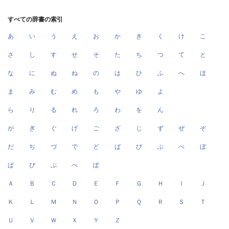
すべての辞書の索引
あ
い
う
え
お
か
き
く
け
こ
さ
し
す
せ
そ
た
ち
つ
て
と
な
に
ぬ
ね
の
は
ひ
ふ
へ
ほ
ま
み
む
め
も
や
ゆ
よ
ら
り
る
れ
ろ
わ
を
ん
が
ぎ
ぐ
げ
ご
ざ
じ
ず
ぜ
ぞ
だ
ぢ
づ
で
ど
ば
び
ぶ
べ
ぼ
ぱ
ぴ
ぷ
ぺ
ぽ
Ａ
Ｂ
Ｃ
Ｄ
Ｅ
Ｆ
Ｇ
Ｈ
Ｉ
Ｊ
Ｋ
Ｌ
Ｍ
Ｎ
Ｏ
Ｐ
Ｑ
Ｒ
Ｓ
Ｔ
Ｕ
Ｖ
Ｗ
Ｘ
Ｙ
Ｚ