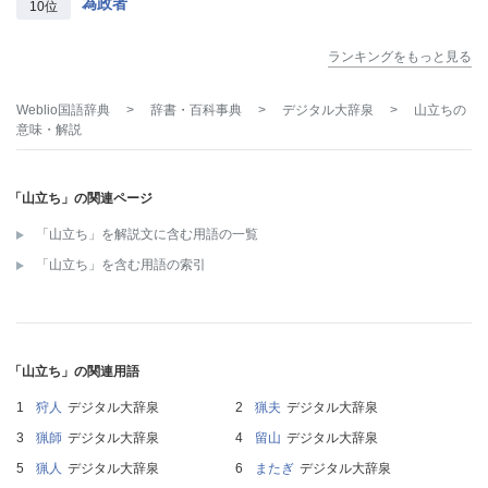
為政者
10位
ランキングをもっと見る
Weblio国語辞典
>
辞書・百科事典
>
デジタル大辞泉
>
山立ち
の
意味・解説
「山立ち」の関連ページ
「山立ち」を解説文に含む用語の一覧
「山立ち」を含む用語の索引
「山立ち」の関連用語
狩人
デジタル大辞泉
猟夫
デジタル大辞泉
猟師
デジタル大辞泉
留山
デジタル大辞泉
猟人
デジタル大辞泉
またぎ
デジタル大辞泉