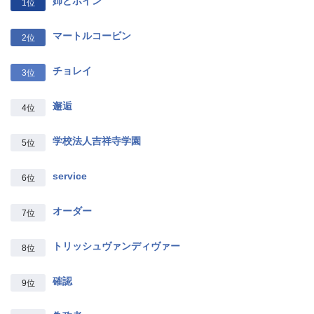
姉とボイン
1位
マートルコービン
2位
チョレイ
3位
邂逅
4位
学校法人吉祥寺学園
5位
service
6位
オーダー
7位
トリッシュヴァンディヴァー
8位
確認
9位