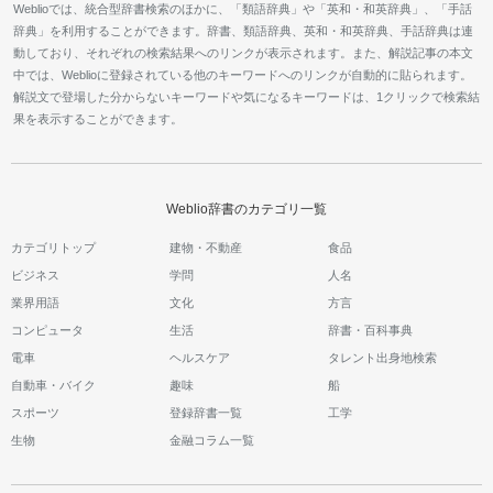
Weblioでは、統合型辞書検索のほかに、「類語辞典」や「英和・和英辞典」、「手話
辞典」を利用することができます。辞書、類語辞典、英和・和英辞典、手話辞典は連
動しており、それぞれの検索結果へのリンクが表示されます。また、解説記事の本文
中では、Weblioに登録されている他のキーワードへのリンクが自動的に貼られます。
解説文で登場した分からないキーワードや気になるキーワードは、1クリックで検索結
果を表示することができます。
Weblio辞書のカテゴリ一覧
カテゴリトップ
建物・不動産
食品
ビジネス
学問
人名
業界用語
文化
方言
コンピュータ
生活
辞書・百科事典
電車
ヘルスケア
タレント出身地検索
自動車・バイク
趣味
船
スポーツ
登録辞書一覧
工学
生物
金融コラム一覧