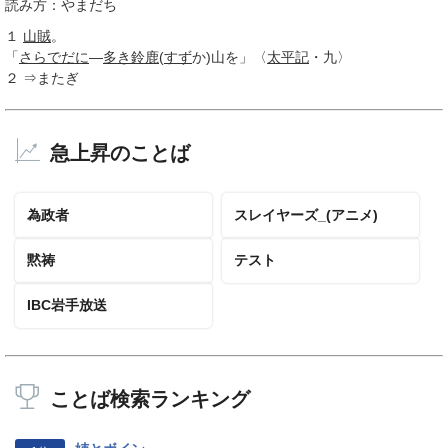
読み方：やまだち
１
山賊
。
「
さらでだに
―
多き
鈴鹿
(
すず
か)山を」〈
太平記
・九〉
２
⇒またぎ
急上昇のことば
為政者
スレイヤーズ_(アニメ)
黙祷
テスト
IBC岩手放送
ことば検索ランキング