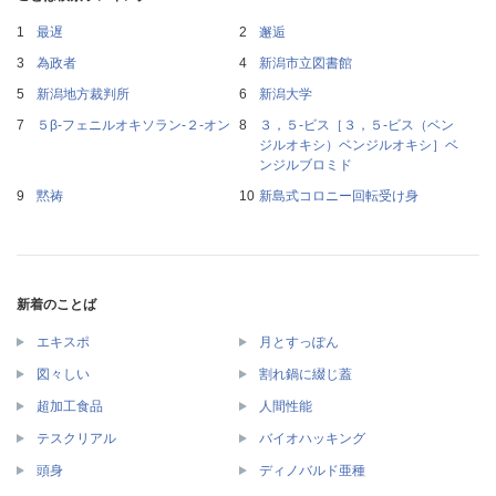
最遅
邂逅
為政者
新潟市立図書館
新潟地方裁判所
新潟大学
５β‐フェニルオキソラン‐２‐オン
３，５‐ビス［３，５‐ビス（ベン
ジルオキシ）ベンジルオキシ］ベ
ンジルブロミド
黙祷
新島式コロニー回転受け身
新着のことば
エキスポ
月とすっぽん
図々しい
割れ鍋に綴じ蓋
超加工食品
人間性能
テスクリアル
バイオハッキング
頭身
ディノバルド亜種