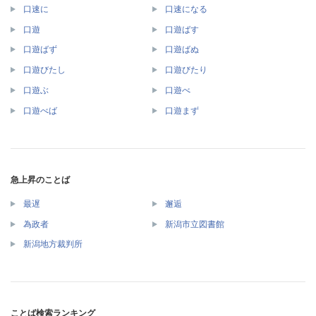
口速に
口速になる
口遊
口遊ばす
口遊ばず
口遊ばぬ
口遊びたし
口遊びたり
口遊ぶ
口遊べ
口遊べば
口遊まず
急上昇のことば
最遅
邂逅
為政者
新潟市立図書館
新潟地方裁判所
ことば検索ランキング