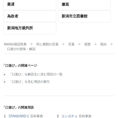
最遅
邂逅
為政者
新潟市立図書館
新潟地方裁判所
Weblio国語辞典
>
同じ種類の言葉
>
言葉
>
状態
>
固め
>
口遊び
の意味・解説
「口遊び」の関連ページ
「口遊び」を解説文に含む用語の一覧
「口遊び」を含む用語の索引
「口遊び」の関連用語
STANDARD-1
百科事典
エンガチョ
百科事典