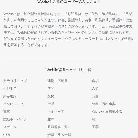
Weblioをご覧のユーザーのみなさまへ
Weblioでは、統合型辞書検索のほかに、「類語辞典」や「英和・和英辞典」、「手話
辞典」を利用することができます。辞書、類語辞典、英和・和英辞典、手話辞典は連
動しており、それぞれの検索結果へのリンクが表示されます。また、解説記事の本文
中では、Weblioに登録されている他のキーワードへのリンクが自動的に貼られます。
解説文で登場した分からないキーワードや気になるキーワードは、1クリックで検索結
果を表示することができます。
Weblio辞書のカテゴリ一覧
カテゴリトップ
建物・不動産
食品
ビジネス
学問
人名
業界用語
文化
方言
コンピュータ
生活
辞書・百科事典
電車
ヘルスケア
タレント出身地検索
自動車・バイク
趣味
船
スポーツ
登録辞書一覧
工学
生物
金融コラム一覧