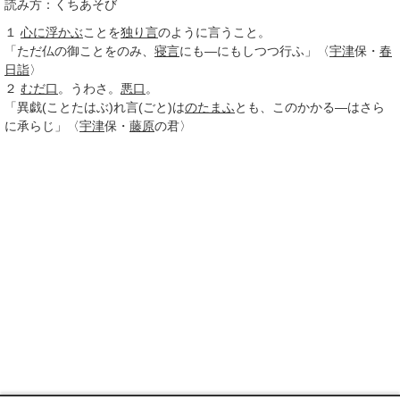
読み方：くちあそび
１
心に浮かぶ
ことを
独り言
のように言うこと。
「ただ仏の御ことをのみ、
寝言
にも―にもしつつ行ふ」〈
宇津
保・
春
日詣
〉
２
むだ口
。うわさ。
悪口
。
「異戯(ことたはぶ)れ言(ごと)は
のたまふ
とも、このかかる―はさら
に承らじ」〈
宇津
保・
藤原
の君〉