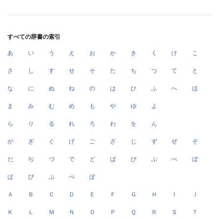
すべての辞書の索引
あ
い
う
え
お
か
き
く
け
こ
さ
し
す
せ
そ
た
ち
つ
て
と
な
に
ぬ
ね
の
は
ひ
ふ
へ
ほ
ま
み
む
め
も
や
ゆ
よ
ら
り
る
れ
ろ
わ
を
ん
が
ぎ
ぐ
げ
ご
ざ
じ
ず
ぜ
ぞ
だ
ぢ
づ
で
ど
ば
び
ぶ
べ
ぼ
ぱ
ぴ
ぷ
ぺ
ぽ
Ａ
Ｂ
Ｃ
Ｄ
Ｅ
Ｆ
Ｇ
Ｈ
Ｉ
Ｊ
Ｋ
Ｌ
Ｍ
Ｎ
Ｏ
Ｐ
Ｑ
Ｒ
Ｓ
Ｔ