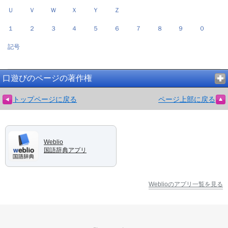
Ｕ
Ｖ
Ｗ
Ｘ
Ｙ
Ｚ
１
２
３
４
５
６
７
８
９
０
記号
口遊びのページの著作権
トップページに戻る
ページ上部に戻る
Weblio
国語辞典アプリ
Weblioのアプリ一覧を見る