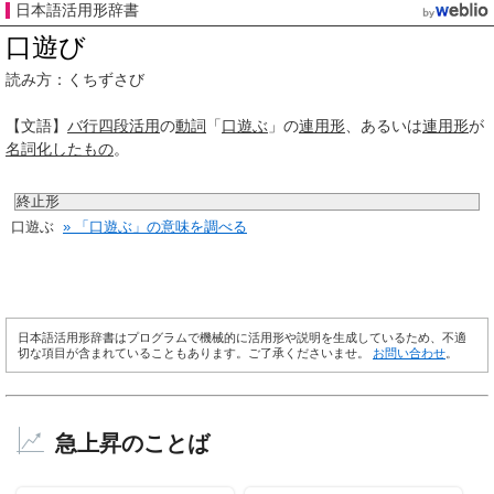
日本語活用形辞書
口遊び
読み方：くちずさび
【文語】
バ行
四段活用
の
動詞
「
口遊ぶ
」の
連用形
、あるいは
連用形
が
名詞化
したもの
。
終止形
口遊ぶ
» 「口遊ぶ」の意味を調べる
日本語活用形辞書はプログラムで機械的に活用形や説明を生成しているため、不適
切な項目が含まれていることもあります。ご了承くださいませ。
お問い合わせ
。
急上昇のことば