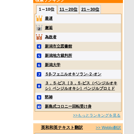
検索ランキング
1～10位
11～20位
21～30位
最遅
邂逅
為政者
新潟市立図書館
新潟地方裁判所
新潟大学
５β‐フェニルオキソラン‐２‐オン
３，５‐ビス［３，５‐ビス（ベンジルオキ
シ）ベンジルオキシ］ベンジルブロミド
黙祷
新島式コロニー回転受け身
>>もっとランキングを見る
英和和英テキスト翻訳
>> Weblio翻訳