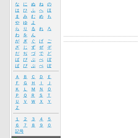
な
に
ぬ
ね
の
は
ひ
ふ
へ
ほ
ま
み
む
め
も
や
ゆ
よ
ら
り
る
れ
ろ
わ
を
ん
が
ぎ
ぐ
げ
ご
ざ
じ
ず
ぜ
ぞ
だ
ぢ
づ
で
ど
ば
び
ぶ
べ
ぼ
ぱ
ぴ
ぷ
ぺ
ぽ
Ａ
Ｂ
Ｃ
Ｄ
Ｅ
Ｆ
Ｇ
Ｈ
Ｉ
Ｊ
Ｋ
Ｌ
Ｍ
Ｎ
Ｏ
Ｐ
Ｑ
Ｒ
Ｓ
Ｔ
Ｕ
Ｖ
Ｗ
Ｘ
Ｙ
Ｚ
１
２
３
４
５
６
７
８
９
０
記号