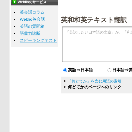
Weblioのサービス
英会話コラム
英和和英テキスト翻訳
Weblio英会話
英語の質問箱
語彙力診断
スピーキングテスト
英語⇒日本語
日本語⇒
「何どてか」を含む用語の索引
何どてかのページへのリンク