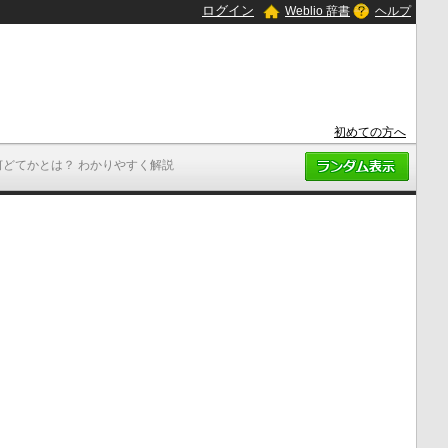
ログイン
Weblio 辞書
ヘルプ
初めての方へ
何どてかとは？ わかりやすく解説