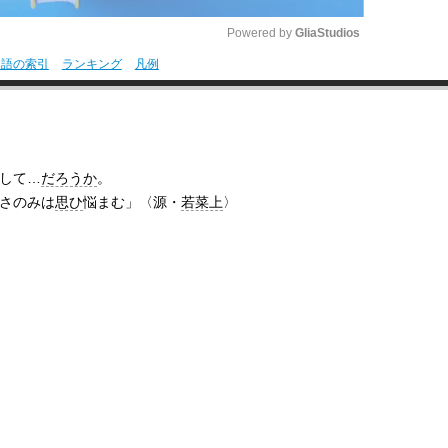
Powered by 
GliaStudios
用語の索引
ランキング
凡例
M
u
t
e
して…
だろうか
。
さのみは
思ひ
悩まむ」〈源・
若菜上
〉