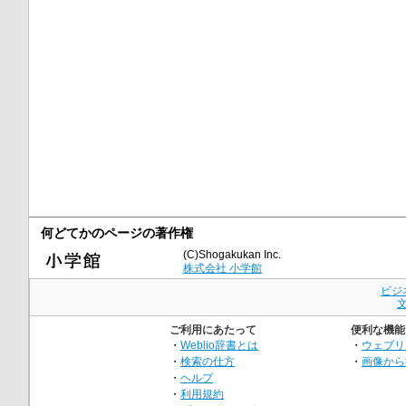
何どてかのページの著作権
(C)Shogakukan Inc.
株式会社 小学館
ビジ
ご利用にあたって
便利な機能
・
Weblio辞書とは
・
ウェブリ
・
検索の仕方
・
画像から
・
ヘルプ
・
利用規約