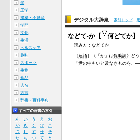
船
＋
工学
＋
建築・不動産
＋
デジタル大辞泉
索引トップ
学問
＋
▽
文化
＋
などて‐か【
何どてか】
生活
＋
読み方：などてか
ヘルスケア
＋
趣味
［
連語
］
《「か」は
係助詞
》どう
＋
スポーツ
「
世の中
もいと
常な
きものを、―
＋
生物
＋
食品
＋
人名
＋
方言
＋
辞書・百科事典
＋
すべての辞書の索引
あ
い
う
え
お
か
き
く
け
こ
さ
し
す
せ
そ
た
ち
つ
て
と