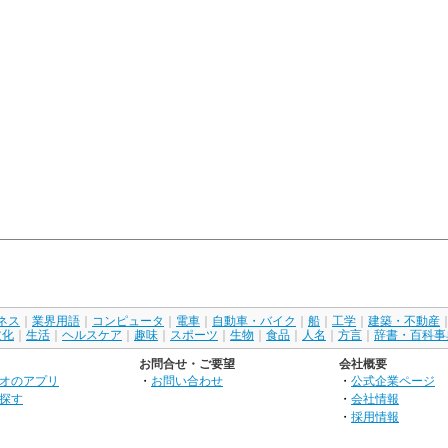
ネス
｜
業界用語
｜
コンピュータ
｜
電車
｜
自動車・バイク
｜
船
｜
工学
｜
建築・不動産
文化
｜
生活
｜
ヘルスケア
｜
趣味
｜
スポーツ
｜
生物
｜
食品
｜
人名
｜
方言
｜
辞書・百科事
お問合せ・ご要望
会社概要
オのアプリ
・
お問い合わせ
・
公式企業ページ
探す
・
会社情報
・
採用情報