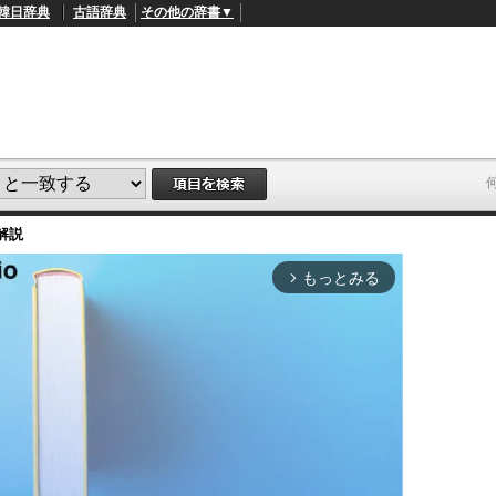
韓日辞典
古語辞典
その他の辞書▼
解説
もっとみる
arrow_forward_ios