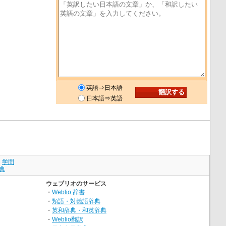
英語⇒日本語
日本語⇒英語
｜
学問
典
ウェブリオのサービス
・
Weblio 辞書
・
類語・対義語辞典
・
英和辞典・和英辞典
・
Weblio翻訳