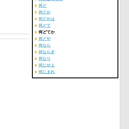
何ど
何どか
何どかは
何どて
何どてか
何どや
何なら
何ならず
何なり
何にせよ
何にまれ