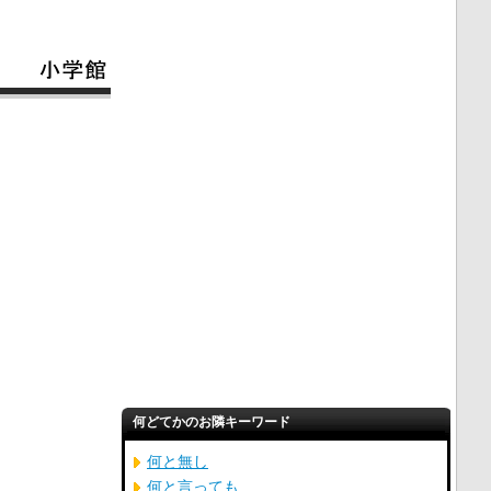
何どてかのお隣キーワード
何と無し
何と言っても