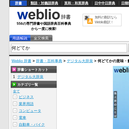
辞書
類語・対義語辞典
英和・和英辞典
日中中日辞典
日韓
無料の翻訳なら
Weblio翻訳！
556の専門辞書や国語辞典百科事典
から一度に検索!
Weblio 辞書
>
辞書・百科事典
>
デジタル大辞泉
>
何どてか
の意味・
辞書ショートカット
1
デジタル大辞泉
カテゴリ一覧
全て
ビジネス
＋
業界用語
＋
コンピュータ
＋
電車
＋
自動車・バイク
＋