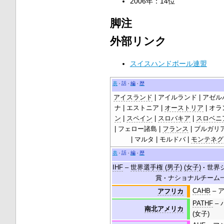
2006年：14位
脚注
外部リンク
スイスハンドボール連盟
表
話
編
歴
・
・
・
アイスランド
| アイルランド | アゼル
ナ | エストニア |
オーストリア
| オラ
ン
|
スペイン
|
スロバキア
|
スロベニ
| フェロー諸島 |
フランス
| ブルガリア
| マルタ | モルドバ |
モンテネグ
表
話
編
歴
・
・
・
IHF
–
世界選手権 (男子)
(女子)
·
世界ジ
賞
·
ナショナルチーム
CAHB
– 
アフリカ
PATHF
– 
南北アメリカ
(女子)