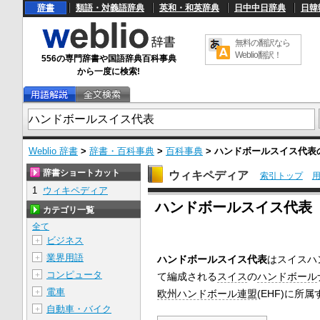
辞書
類語・対義語辞典
英和・和英辞典
日中中日辞典
日韓
無料の翻訳なら
Weblio翻訳！
556の専門辞書や国語辞典百科事典
から一度に検索!
Weblio 辞書
>
辞書・百科事典
>
百科事典
>
ハンドボールスイス代表
辞書ショートカット
ウィキペディア
索引トップ
1
ウィキペディア
U
ハンドボールスイス代表
n
カテゴリ一覧
m
u
全て
t
ビジネス
＋
e
業界用語
＋
ハンドボールスイス代表
はスイスハ
コンピュータ
＋
て編成される
スイス
の
ハンドボール
電車
＋
欧州ハンドボール連盟
(EHF)に所
自動車・バイク
＋