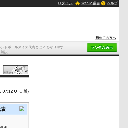
ログイン
Weblio 辞書
ヘルプ
初めての方へ
ハンドボールスイス代表とは？ わかりやす
く解説
7:12 UTC 版)
代表
連盟