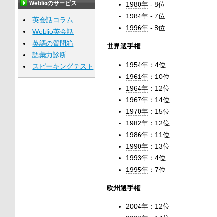
Weblioのサービス
1980年
- 8位
1984年
- 7位
英会話コラム
1996年
- 8位
Weblio英会話
英語の質問箱
世界選手権
語彙力診断
1954年
：4位
スピーキングテスト
1961年
：10位
1964年
：12位
1967年
：14位
1970年
：15位
1982年
：12位
1986年
：11位
1990年
：13位
1993年
：4位
1995年
：7位
欧州選手権
2004年：12位