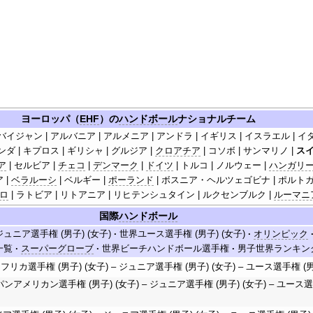
ヨーロッパ（
EHF
）の
ハンドボール
ナショナルチーム
バイジャン | アルバニア | アルメニア | アンドラ | イギリス | イスラエル | イ
ンダ | キプロス | ギリシャ | グルジア |
クロアチア
| コソボ | サンマリノ |
ス
ア
| セルビア |
チェコ
|
デンマーク
|
ドイツ
| トルコ | ノルウェー |
ハンガリ
 |
ベラルーシ
| ベルギー |
ポーランド
| ボスニア・ヘルツェゴビナ | ポルトガ
ロ
| ラトビア | リトアニア | リヒテンシュタイン | ルクセンブルク |
ルーマニ
国際
ハンドボール
ュニア選手権 (男子) (女子)
·
世界ユース選手権 (男子) (女子)
·
オリンピック
一覧
·
スーパーグローブ
·
世界ビーチハンドボール選手権
·
男子世界ランキン
アフリカ選手権 (男子) (女子) – ジュニア選手権 (男子) (女子) – ユース選手権 (男
パンアメリカン選手権 (男子) (女子) – ジュニア選手権 (男子) (女子) – ユース選