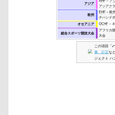
AHF
–
アジ
アジア
アジアク
EHF
–
欧州
欧州
チハンドボ
OCHF
– 
オセアニア
アフリカ競
総合スポーツ競技大会
大会
この項目「
筆、訂正
な
ジェクト ハ