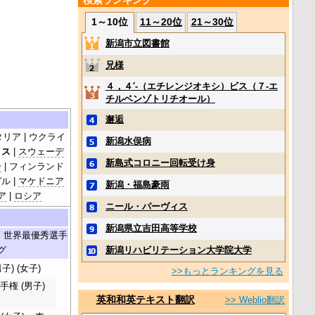
検索ランキング
1～10位
11～20位
21～30位
新潟市立図書館
兄様
４，４′‐（エチレンジオキシ）ビス（７‐エ
チルベンゾトリチオール）
邂逅
タリア | ウクライ
新潟水俣病
イス
|
スウェーデ
新島式コロニー回転受け身
ー
| フィンランド
ル |
マケドニア
新潟・福島豪雨
ア
|
ロシア
ニール・パーヴィス
新潟県立吉田高等学校
·
世界最優秀選手
新潟リハビリテーション大学院大学
グ
子) (女子)
>>もっとランキングを見る
手権 (男子)
英和和英テキスト翻訳
>> Weblio翻訳