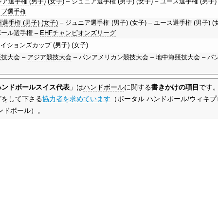
ア選手権 (男子)
(女子)
– ジュニア選手権 (男子) (女子) – ユース選手権 (男子) 
ラブ選手権
選手権 (男子)
(女子)
– ジュニア選手権 (男子) (女子) – ユース選手権 (男子) (女
ール選手権 –
EHFチャンピオンズリーグ
ネイションズカップ (男子) (女子)
技大会 –
アジア競技大会
– パンアメリカン競技大会 – 地中海競技大会 – 
ハンドボールスイス代表
」は
ハンドボール
に関する
書きかけの項目
です
どをして下さる
協力者を求めています
（ポータル ハンドボール/ウィキプ
ンドボール）
。