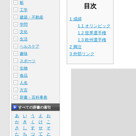
船
＋
目次
工学
＋
建築・不動産
＋
1
成績
学問
＋
1.1
オリンピック
文化
＋
1.2
世界選手権
生活
＋
1.3
欧州選手権
ヘルスケア
＋
2
脚注
趣味
3
外部リンク
＋
スポーツ
＋
生物
＋
食品
＋
人名
＋
方言
＋
辞書・百科事典
＋
すべての辞書の索引
あ
い
う
え
お
か
き
く
け
こ
さ
し
す
せ
そ
た
ち
つ
て
と