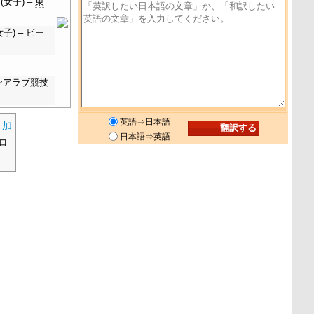
(女子) –
東
子) – ビー
パンアラブ競技
英語⇒日本語
。
加
日本語⇒英語
ロ