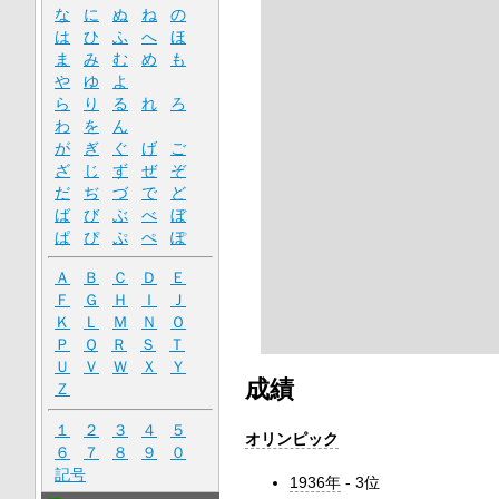
な
に
ぬ
ね
の
は
ひ
ふ
へ
ほ
ま
み
む
め
も
や
ゆ
よ
ら
り
る
れ
ろ
わ
を
ん
が
ぎ
ぐ
げ
ご
ざ
じ
ず
ぜ
ぞ
だ
ぢ
づ
で
ど
ば
び
ぶ
べ
ぼ
ぱ
ぴ
ぷ
ぺ
ぽ
Ａ
Ｂ
Ｃ
Ｄ
Ｅ
Ｆ
Ｇ
Ｈ
Ｉ
Ｊ
Ｋ
Ｌ
Ｍ
Ｎ
Ｏ
Ｐ
Ｑ
Ｒ
Ｓ
Ｔ
Ｕ
Ｖ
Ｗ
Ｘ
Ｙ
成績
Ｚ
１
２
３
４
５
オリンピック
６
７
８
９
０
記号
1936年
- 3位