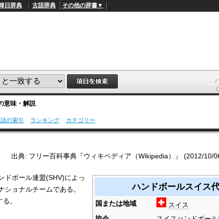
韓日辞典
古語辞典
その他の辞書▼
の意味・解説
用語の索引
ランキング
カテゴリー
L
/
o
a
d
出典: フリー百科事典『ウィキペディア（Wikipedia）』 (2012/10/06 0
e
d
:
ンドボール連盟(SHV)によっ
4
ハンドボールスイス
5
ナショナルチームである。
.
3
属する。
国または地域
スイス
3
%
協会
スイスハンドボール