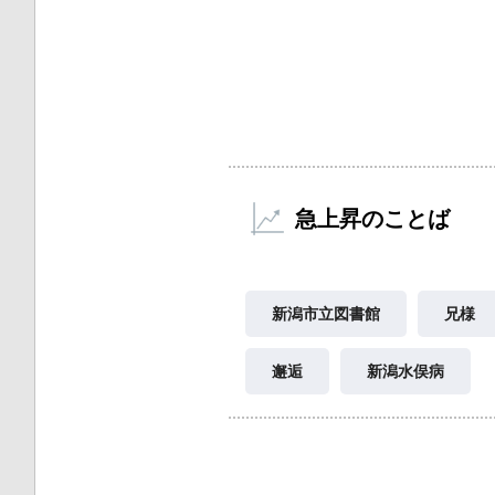
急上昇のことば
新潟市立図書館
兄様
邂逅
新潟水俣病