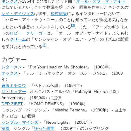
キンクス
が1964年に発表したヒット曲「
オール・オブ・ザ・ナイト
」
に似ているということで物議を醸したが、同曲を作曲したキンクスの
レイ・デイヴィス
は後年、
松村雄策
によるインタビューにおいて、
「ハロー・アイ・ラヴ・ユー」のことは知っていたが訴える気はなか
[3]
ったという趣旨のコメントをしている
。また、ドアーズのギタリス
トの
ロビー・クリーガー
は、「オール・オブ・ザ・ナイト」よりもむ
しろ
クリーム
の「サンシャイン・オブ・ユア・ラヴ」のリズムに影響
[3]
を受けたと語っている
。
カヴァー
レターメン
- 『Put Your Head on My Shoulder』（1968年）
オックス
- 『テル・ミー/オックス・オン・ステージNo.1』（1969
年）
遠藤ミチロウ
- 『ベトナム伝説』（1984年）
ザ・キュアー
- オムニバス・アルバム『Rubáiyát: Elektra's 40th
Anniversary』（1990年）に提供
DER ZIBET
- 『HOMO DEMENS』（1990年）
ミッシング・パーソンズ - 『Missing Persons』（1980年） - 自主制
作デビューEP収録
シンプル・マインズ
- 『Neon Lights』（2001年）
清春
- シングル「
狂った果実
」（2009年）のカップリング