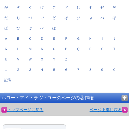
が
ぎ
ぐ
げ
ご
ざ
じ
ず
ぜ
ぞ
だ
ぢ
づ
で
ど
ば
び
ぶ
べ
ぼ
ぱ
ぴ
ぷ
ぺ
ぽ
Ａ
Ｂ
Ｃ
Ｄ
Ｅ
Ｆ
Ｇ
Ｈ
Ｉ
Ｊ
Ｋ
Ｌ
Ｍ
Ｎ
Ｏ
Ｐ
Ｑ
Ｒ
Ｓ
Ｔ
Ｕ
Ｖ
Ｗ
Ｘ
Ｙ
Ｚ
１
２
３
４
５
６
７
８
９
０
記号
ハロー・アイ・ラヴ・ユーのページの著作権
トップページに戻る
ページ上部に戻る