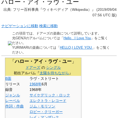
ハロー・アイ・ラヴ・ユー
出典: フリー百科事典『ウィキペディア（Wikipedia）』 (2019/09/04
07:56 UTC 版)
ナビゲーションに移動
検索に移動
この項目では、ドアーズの楽曲について説明しています。
光GENJIのアルバムについては「
Hello…I Love You
」をご覧く
ださい。
YURIMARIの楽曲については「
HELLO,I LOVE YOU.
」をご覧く
ださい。
「
ハロー・アイ・ラヴ・ユー
」
ドアーズ
の
シングル
初出アルバム『
太陽を待ちながら
』
B面
ラヴ・ストリート
リリース
1968年
6月
録音
1968年
ジャンル
サイケデリック・ロック
レーベル
エレクトラ・レコード
作詞・作曲
ジム・モリソン
ロビー・クリーガー
レイ・マンザレク