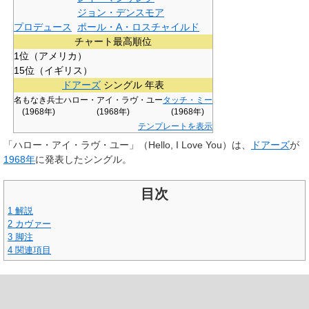
ジョン・デンスモア
プロデュース
ポール・A・ロスチャイルド
チャート最高順位
1位（アメリカ）
15位（イギリス）
ドアーズ
シングル 年表
名もなき兵士
ハロー・アイ・ラヴ・ユー
タッチ・ミー
(1968年)
(1968年)
(1968年)
テンプレートを表示
「
ハロー・アイ・ラヴ・ユー
」（Hello, I Love You）は、
ドアーズ
が
1968年
に発表したシングル。
目次
1
解説
2
カヴァー
3
脚注
4
関連項目