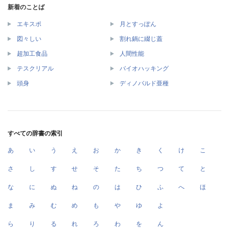
新着のことば
エキスポ
月とすっぽん
図々しい
割れ鍋に綴じ蓋
超加工食品
人間性能
テスクリアル
バイオハッキング
頭身
ディノバルド亜種
すべての辞書の索引
あ
い
う
え
お
か
き
く
け
こ
さ
し
す
せ
そ
た
ち
つ
て
と
な
に
ぬ
ね
の
は
ひ
ふ
へ
ほ
ま
み
む
め
も
や
ゆ
よ
ら
り
る
れ
ろ
わ
を
ん