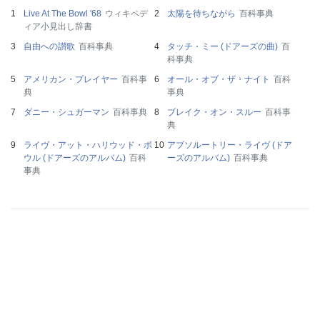
Live At The Bowl '68
ウィキペデ
太陽を待ちながら
百科事典
ィア小見出し辞書
自由への讃歌
百科事典
タッチ・ミー (ドアーズの曲)
百
科事典
アメリカン・プレイヤー
百科事
オール・オブ・ザ・ナイト
百科
典
事典
ダニー・シュガーマン
百科事典
ブレイク・オン・スルー
百科事
典
ライヴ・アット・ハリウッド・ボ
アブソルートリー・ライヴ (ドア
ウル (ドアーズのアルバム)
百科
ーズのアルバム)
百科事典
事典