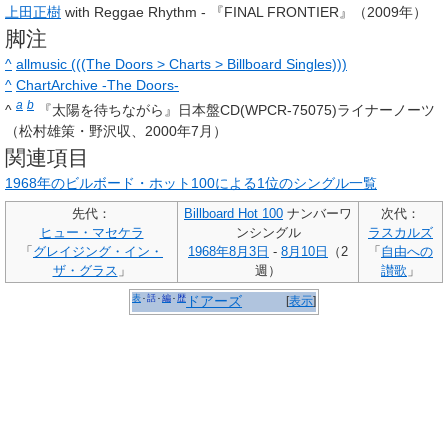
上田正樹
with Reggae Rhythm - 『FINAL FRONTIER』（2009年）
脚注
^
allmusic (((The Doors > Charts > Billboard Singles)))
^
ChartArchive -The Doors-
a
b
^
『太陽を待ちながら』日本盤CD(WPCR-75075)ライナーノーツ
（松村雄策・野沢収、2000年7月）
関連項目
1968年のビルボード・ホット100による1位のシングル一覧
先代：
Billboard Hot 100
ナンバーワ
次代：
ヒュー・マセケラ
ンシングル
ラスカルズ
「
グレイジング・イン・
1968年
8月3日
-
8月10日
（2
「
自由への
ザ・グラス
」
週）
讃歌
」
表
話
編
歴
ドアーズ
[
表示
]