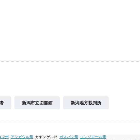
者
新潟市立図書館
新潟地方裁判所
ロン州
アンガウル州
カヤンゲル州
ガスパン州
ソンソロール州