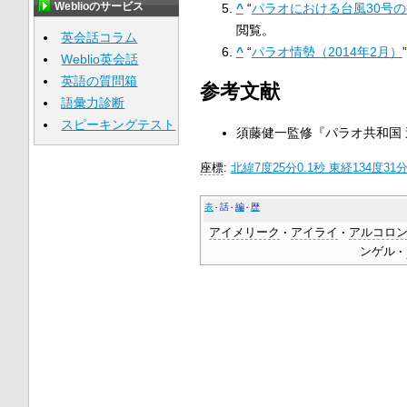
Weblioのサービス
^
“
パラオにおける台風30号
閲覧。
英会話コラム
^
“
パラオ情勢（2014年2月）
Weblio英会話
英語の質問箱
参考文献
語彙力診断
スピーキングテスト
須藤健一監修『パラオ共和国 
座標
:
北緯7度25分0.1秒
東経134度31分
表
話
編
歴
アイメリーク
アイライ
アルコロ
ンゲル