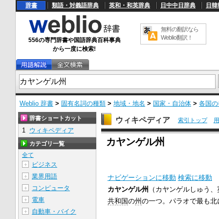
辞書
類語・対義語辞典
英和・和英辞典
日中中日辞典
日韓
無料の翻訳なら
Weblio翻訳！
556の専門辞書や国語辞典百科事典
から一度に検索!
Weblio 辞書
>
固有名詞の種類
>
地域・地名
>
国家・自治体
>
各国の
辞書ショートカット
ウィキペディア
索引トップ
1
ウィキペディア
U
カヤンゲル州
n
カテゴリ一覧
m
u
全て
t
ビジネス
＋
e
業界用語
＋
ナビゲーションに移動
検索に移動
コンピュータ
＋
カヤンゲル州
（カヤンゲルしゅう、
電車
＋
共和国
の
州
の一つ。パラオで最も北
自動車・バイク
＋