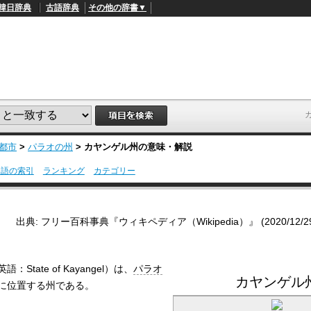
韓日辞典
古語辞典
その他の辞書▼
都市
>
パラオの州
>
カヤンゲル州
の意味・解説
用語の索引
ランキング
カテゴリー
L
/
o
a
d
出典: フリー百科事典『ウィキペディア（Wikipedia）』 (2020/12/29 1
e
d
:
4
1
英語：
State of Kayangel
）は、
パラオ
.
カヤンゲル
2
に位置する州である。
1
%