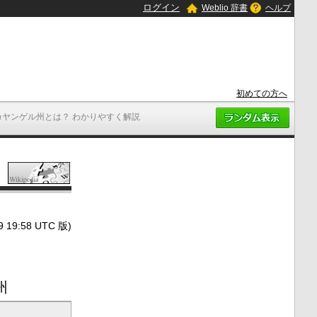
ログイン
Weblio 辞書
ヘルプ
初めての方へ
カヤンゲル州とは？ わかりやすく解説
9:58 UTC 版)
州