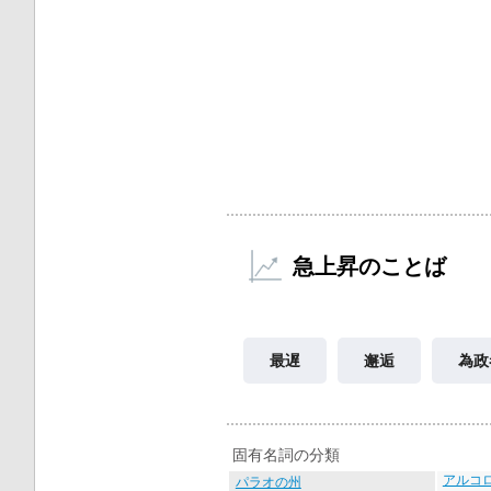
急上昇のことば
最遅
邂逅
為政
固有名詞の分類
アルコ
パラオの州