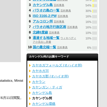
56%
3
カヤンゲル島
百科事典
|
|
|
|
|
54%
4
パラオの島の一覧
百科事典
|
|
|
|
|
30%
5
ISO 3166-2:PW
百科事典
|
|
|
|
|
16%
6
アルコロン州
百科事典
|
|
|
|
|
16%
7
パラオの地方行政区画
百科事典
|
|
|
|
|
16%
8
北緯8度線
百科事典
|
|
|
|
|
10%
9
通過する地域一覧
ウィキペディ
|
|
|
|
|
10%
ア小見出し辞書
10
国の最北端一覧
百科事典
|
|
|
|
|
6%
カヤンゲル州のお隣キーワード
カヤホガフォールズ (オハイオ州)
カヤホガ川
カヤホガ郡 (オハイオ州)
atistics, Minist
カヤラン
カヤンガン・ティガ
カヤンゲル島
年6月11日
閲覧。
カヤンゲル州
カヤンゲル環礁