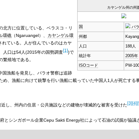
カヤンゲル州の州
国
パ
の北方に位置している、ベラスコ・リ
ル環礁
（Ngaruangel）、
カヤンゲル環
州都
Kayang
されている。人が住んでいるのはカヤ
人口
188人
[1]
、人口は54人(2015年の国勢調査
)で
統計年
2005年
の繁殖地である。
ISOコード
PW-10
た中国漁船を発見し、パラオ警察は追跡
ため、漁船に向けて銃撃を行い漁船に載っていた中国人1人が死亡する
[3]
[4]
[
接近し、州内の住居・公共施設などの建物が壊滅的な被害を受けた
とシンガポール企業Cepu Sakti Energy社によって石油の試掘が協