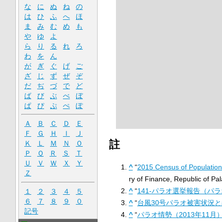
な
に
ぬ
ね
の
は
ひ
ふ
へ
ほ
ま
み
む
め
も
や
ゆ
よ
ら
り
る
れ
ろ
わ
を
ん
が
ぎ
ぐ
げ
ご
ざ
じ
ず
ぜ
ぞ
だ
ぢ
づ
で
ど
ば
び
ぶ
べ
ぼ
ぱ
ぴ
ぷ
ぺ
ぽ
Ａ
Ｂ
Ｃ
Ｄ
Ｅ
Ｆ
Ｇ
Ｈ
Ｉ
Ｊ
註
Ｋ
Ｌ
Ｍ
Ｎ
Ｏ
Ｐ
Ｑ
Ｒ
Ｓ
Ｔ
Ｕ
Ｖ
Ｗ
Ｘ
Ｙ
^
“
2015 Census of Population,
Ｚ
ry of Finance, Republic of Pal
^
“
141-パラオ選挙報告（パ
１
２
３
４
５
６
７
８
９
０
^
“
台風30号パラオ被害状況
記号
^
“
パラオ情勢（2013年11月