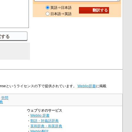
英語⇒日本語
日本語⇒英語
 Licenseというライセンスの下で提供されています。
Weblio辞書
に掲載
｜
学問
典
ウェブリオのサービス
・
Weblio 辞書
・
類語・対義語辞典
・
英和辞典・和英辞典
・
Weblio翻訳