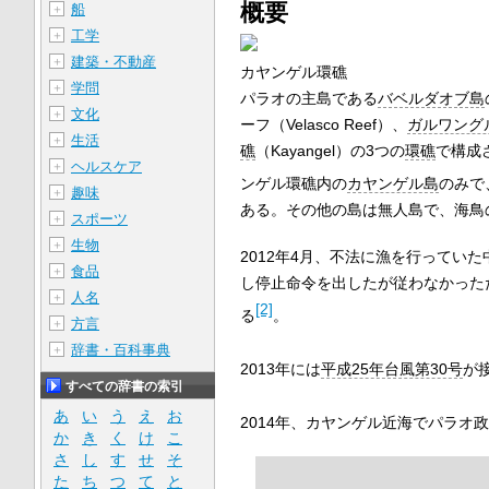
概要
船
＋
工学
＋
建築・不動産
＋
カヤンゲル環礁
学問
＋
パラオの主島である
バベルダオブ島
文化
＋
ーフ（Velasco Reef）、
ガルワング
生活
＋
礁
（Kayangel）の3つの
環礁
で構成
ヘルスケア
＋
ンゲル環礁内の
カヤンゲル島
のみで
趣味
＋
ある。その他の島は無人島で、海鳥
スポーツ
＋
生物
＋
2012年4月、不法に漁を行ってい
食品
＋
し停止命令を出したが従わなかった
人名
＋
[2]
る
。
方言
＋
辞書・百科事典
＋
2013年には
平成25年台風第30号
が
すべての辞書の索引
あ
い
う
え
お
2014年、カヤンゲル近海でパラオ政府
か
き
く
け
こ
さ
し
す
せ
そ
た
ち
つ
て
と