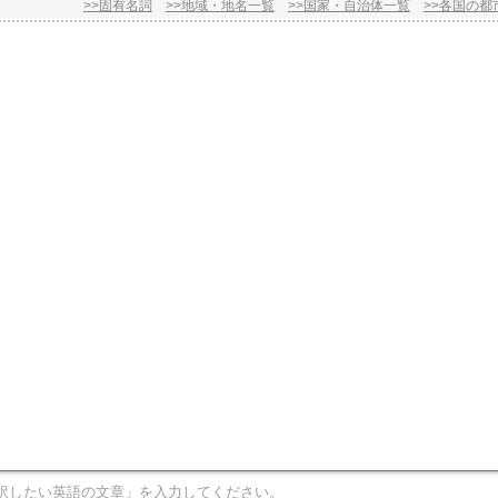
>>固有名詞
>>地域・地名一覧
>>国家・自治体一覧
>>各国の都