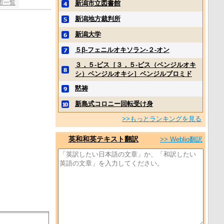
市一覧
新潟市立図書館
新潟地方裁判所
新潟大学
５β‐フェニルオキソラン‐２‐オン
３，５‐ビス［３，５‐ビス（ベンジルオキ
シ）ベンジルオキシ］ベンジルブロミド
黙祷
新島式コロニー回転受け身
>>もっとランキングを見る
英和和英テキスト翻訳
>> Weblio翻訳