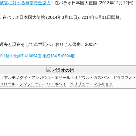
の被害に対する無償資金協力
”. 在パラオ日本国大使館 (2013年12月12日).
”. 在パラオ日本国大使館 (2014年3月11日).
2014年6月11日
閲覧。
過去と現在そして21世紀へ』おりじん書房、2003年
0.1秒
/
北緯7.416694度 東経134.516694度
パラオの州
ン
アルモノグイ
アンガウル
エサール
オギワル
ガスパン
ガラスマオ
コロール
ソンソロール
ハトホベイ
ペリリュー
マルキョク