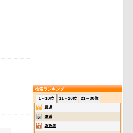
検索ランキング
1～10位
11～20位
21～30位
最遅
邂逅
為政者