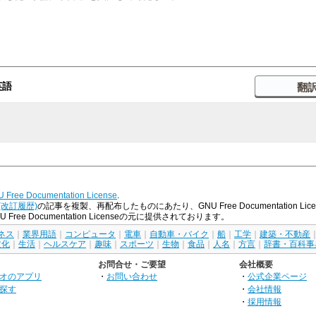
英語
 Free Documentation License
.
(改訂履歴)
の記事を複製、再配布したものにあたり、GNU Free Documentation
e Documentation Licenseの元に提供されております。
ネス
｜
業界用語
｜
コンピュータ
｜
電車
｜
自動車・バイク
｜
船
｜
工学
｜
建築・不動産
文化
｜
生活
｜
ヘルスケア
｜
趣味
｜
スポーツ
｜
生物
｜
食品
｜
人名
｜
方言
｜
辞書・百科事
お問合せ・ご要望
会社概要
オのアプリ
・
お問い合わせ
・
公式企業ページ
探す
・
会社情報
・
採用情報