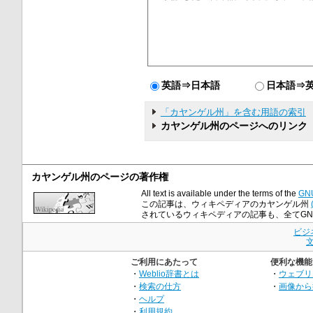
英語⇒日本語
日本語⇒
「カヤンゲル州」を含む用語の索引
カヤンゲル州のページへのリンク
カヤンゲル州のページの著作権
All text is available under the terms of the
GNU
この記事は、ウィキペディアのカヤンゲル州
されているウィキペディアの記事も、全てGNU Fre
ビジ
ご利用にあたって
便利な機能
・
Weblio辞書とは
・
ウェブリ
・
検索の仕方
・
画像から
・
ヘルプ
・
利用規約