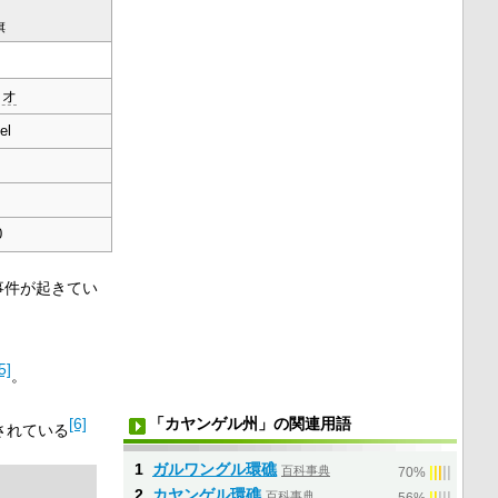
旗
ラオ
el
0
事件が起きてい
5]
。
「カヤンゲル州」の関連用語
[6]
議されている
1
ガルワングル環礁
百科事典
|
|
|
|
|
70%
2
カヤンゲル環礁
百科事典
|
|
|
|
|