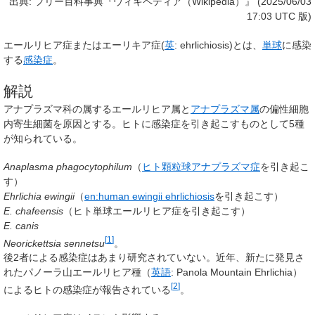
出典: フリー百科事典『ウィキペディア（Wikipedia）』 (2025/06/03
17:03 UTC 版)
エールリヒア症
または
エーリキア症
(
英
:
ehrlichiosis
)とは、
単球
に感染
する
感染症
。
解説
アナプラズマ科の属するエールリヒア属と
アナプラズマ属
の偏性細胞
内寄生細菌を原因とする。ヒトに感染症を引き起こすものとして5種
が知られている。
Anaplasma phagocytophilum
（
ヒト顆粒球アナプラズマ症
を引き起こ
す）
Ehrlichia ewingii
（
en:human ewingii ehrlichiosis
を引き起こす）
E. chafeensis
（ヒト単球エールリヒア症を引き起こす）
E. canis
[
1
]
Neorickettsia sennetsu
。
後2者による感染症はあまり研究されていない。近年、新たに発見さ
れたパノーラ山エールリヒア種（
英語
:
Panola Mountain Ehrlichia
）
[
2
]
によるヒトの感染症が報告されている
。