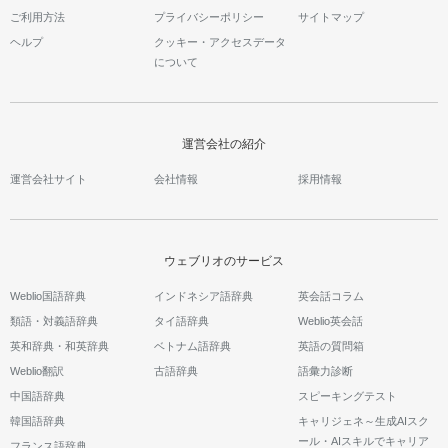
ご利用方法
プライバシーポリシー
サイトマップ
ヘルプ
クッキー・アクセスデータ
について
運営会社の紹介
運営会社サイト
会社情報
採用情報
ウェブリオのサービス
Weblio国語辞典
インドネシア語辞典
英会話コラム
類語・対義語辞典
タイ語辞典
Weblio英会話
英和辞典・和英辞典
ベトナム語辞典
英語の質問箱
Weblio翻訳
古語辞典
語彙力診断
中国語辞典
スピーキングテスト
韓国語辞典
キャリジェネ～生成AIスク
ール・AIスキルでキャリア
フランス語辞典