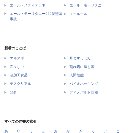
エール・メディテラネ
エール・モーリタニー
エール・モーリタニー625便墜落
エールール
事故
新着のことば
エキスポ
月とすっぽん
図々しい
割れ鍋に綴じ蓋
超加工食品
人間性能
テスクリアル
バイオハッキング
頭身
ディノバルド亜種
すべての辞書の索引
あ
い
う
え
お
か
き
く
け
こ