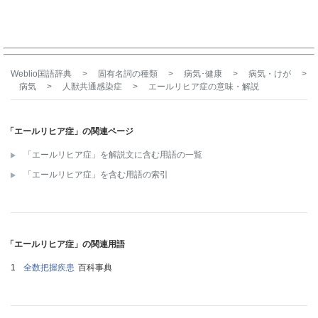
Weblio国語辞典
>
固有名詞の種類
>
病気･健康
>
病気・けが
>
病気
>
人獣共通感染症
>
エールリヒア症
の意味・解説
「エールリヒア症」の関連ページ
「エールリヒア症」を解説文に含む用語の一覧
「エールリヒア症」を含む用語の索引
「エールリヒア症」の関連用語
全数把握疾患
百科事典