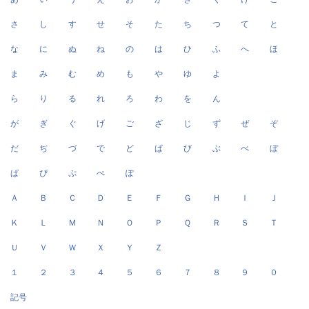
さ
し
す
せ
そ
た
ち
つ
て
と
な
に
ぬ
ね
の
は
ひ
ふ
へ
ほ
ま
み
む
め
も
や
ゆ
よ
ら
り
る
れ
ろ
わ
を
ん
が
ぎ
ぐ
げ
ご
ざ
じ
ず
ぜ
ぞ
だ
ぢ
づ
で
ど
ば
び
ぶ
べ
ぼ
ぱ
ぴ
ぷ
ぺ
ぽ
Ａ
Ｂ
Ｃ
Ｄ
Ｅ
Ｆ
Ｇ
Ｈ
Ｉ
Ｊ
Ｋ
Ｌ
Ｍ
Ｎ
Ｏ
Ｐ
Ｑ
Ｒ
Ｓ
Ｔ
Ｕ
Ｖ
Ｗ
Ｘ
Ｙ
Ｚ
１
２
３
４
５
６
７
８
９
０
記号