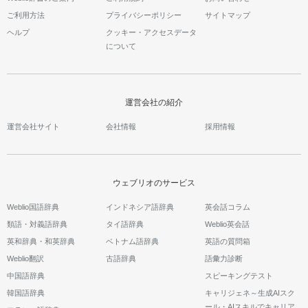
ご利用方法
プライバシーポリシー
サイトマップ
ヘルプ
クッキー・アクセスデータ
について
運営会社の紹介
運営会社サイト
会社情報
採用情報
ウェブリオのサービス
Weblio国語辞典
インドネシア語辞典
英会話コラム
類語・対義語辞典
タイ語辞典
Weblio英会話
英和辞典・和英辞典
ベトナム語辞典
英語の質問箱
Weblio翻訳
古語辞典
語彙力診断
中国語辞典
スピーキングテスト
韓国語辞典
キャリジェネ～生成AIスク
ール・AIスキルでキャリア