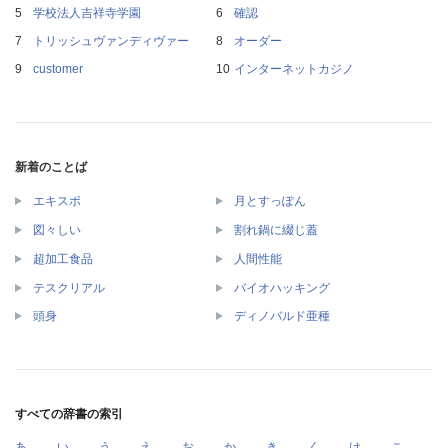
学校法人吉祥寺学園
確認
トリッシュヴァンディヴァー
オーダー
customer
インターネットカジノ
新着のことば
エキスポ
月とすっぽん
図々しい
割れ鍋に綴じ蓋
超加工食品
人間性能
テスクリアル
バイオハッキング
頭身
ディノバルド亜種
すべての辞書の索引
あ
い
う
え
お
か
き
く
け
こ