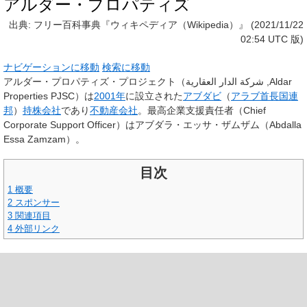
アルダー・プロパティズ
出典: フリー百科事典『ウィキペディア（Wikipedia）』 (2021/11/22
02:54 UTC 版)
ナビゲーションに移動
検索に移動
アルダー・プロパティズ・プロジェクト
（شركة الدار العقارية ,Aldar
Properties PJSC）は
2001年
に設立された
アブダビ
（
アラブ首長国連
邦
）
持株会社
であり
不動産会社
。最高企業支援責任者（Chief
Corporate Support Officer）はアブダラ・エッサ・ザムザム（Abdalla
Essa Zamzam）。
目次
1
概要
2
スポンサー
3
関連項目
4
外部リンク