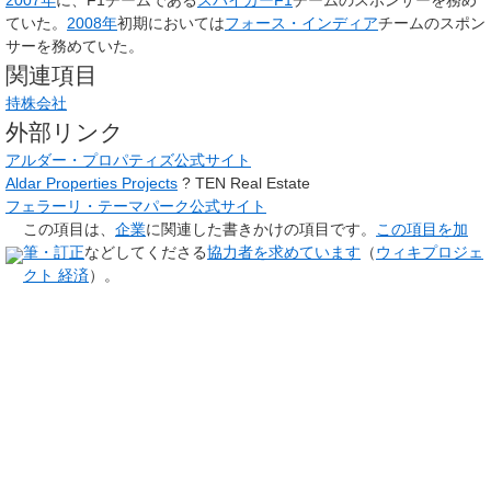
ていた。
2008年
初期においては
フォース・インディア
チームのスポン
サーを務めていた。
関連項目
持株会社
外部リンク
アルダー・プロパティズ公式サイト
Aldar Properties Projects
? TEN Real Estate
フェラーリ・テーマパーク公式サイト
この項目は、
企業
に関連した
書きかけの項目
です。
この項目を加
筆・訂正
などしてくださる
協力者を求めています
（
ウィキプロジェ
クト 経済
）。