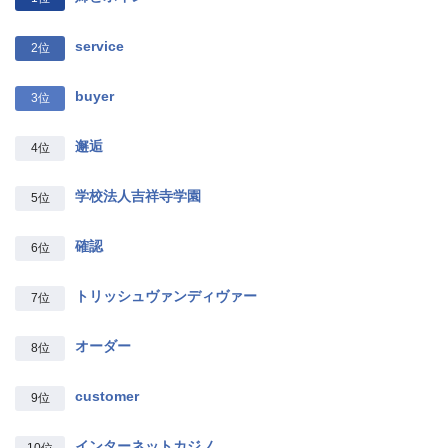
service
2位
buyer
3位
邂逅
4位
学校法人吉祥寺学園
5位
確認
6位
トリッシュヴァンディヴァー
7位
オーダー
8位
customer
9位
インターネットカジノ