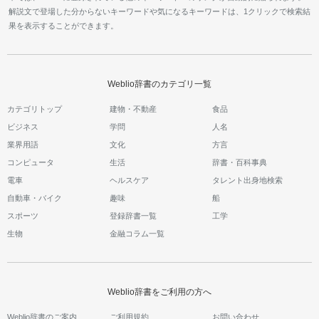
解説文で登場した分からないキーワードや気になるキーワードは、1クリックで検索結
果を表示することができます。
Weblio辞書のカテゴリ一覧
カテゴリトップ
建物・不動産
食品
ビジネス
学問
人名
業界用語
文化
方言
コンピュータ
生活
辞書・百科事典
電車
ヘルスケア
タレント出身地検索
自動車・バイク
趣味
船
スポーツ
登録辞書一覧
工学
生物
金融コラム一覧
Weblio辞書をご利用の方へ
Weblio辞書のご案内
ご利用規約
お問い合わせ