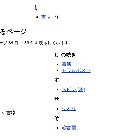
し
書店
(7)
るページ
 39 件中 39 件を表示しています。
し の続き
書籍
モラルポスト
す
スピン (本)
せ
せどり
クト 書物
そ
蔵書票