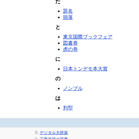
た
題名
脱落
と
東京国際ブックフェア
図書券
虎の巻
に
日本トンデモ本大賞
の
ノンブル
は
判型
デジタル大辞泉