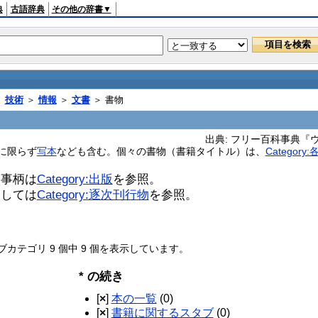
典
古語辞典
その他の辞書▼
＞
技術
＞
情報
＞
文書
＞ 書物
出典: フリー百科事典『ウィキペ
に限らず
写本
なども含む。個々の書物（書籍タイトル）は、
Categor
る事柄は
Category:出版
を参照。
関しては
Category:逐次刊行物
を参照。
テゴリ 9 個中 9 個を表示しています。
* の続き
[
×
]
本の一覧
(0)
[
×
]
書籍に関するスタブ
(0)