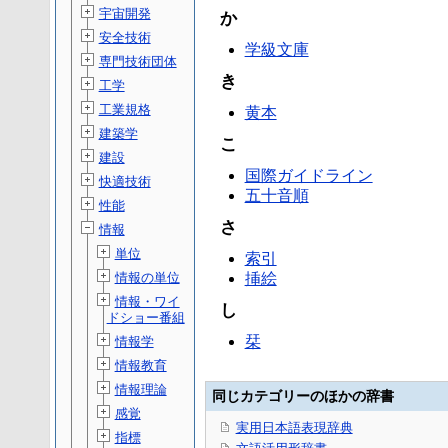
宇宙開発
か
安全技術
学級文庫
専門技術団体
き
工学
工業規格
黄本
建築学
こ
建設
国際ガイドライン
快適技術
五十音順
性能
さ
情報
単位
索引
情報の単位
挿絵
情報・ワイ
し
ドショー番組
栞
情報学
情報教育
情報理論
同じカテゴリーのほかの辞書
感覚
実用日本語表現辞典
指標