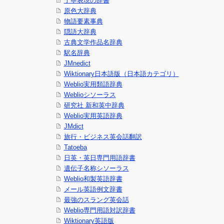
丁寧表現の辞書
原色大辞典
物語要素事典
隠語大辞典
古典文学作品名辞典
駅名辞典
JMnedict
Wiktionary日本語版（日本語カテゴリ）
Weblio実用類語辞典
Weblioシソーラス
研究社 新和英中辞典
Weblio実用英語辞典
JMdict
旅行・ビジネス英会話翻訳
Tatoeba
日英・英日専門用語辞書
遺伝子名称シソーラス
Weblio和製英語辞書
メール英語例文辞書
最強のスラング英会話
Weblio専門用語対訳辞書
Wiktionary英語版