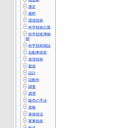
測定
燃料
環境技術
科学技術の賞
科学技術博物
館
科学技術雑誌
自動車技術
表現技術
製造
設計
誤動作
調査
調理
販売の手法
資格
身体技法
軍事技術
輸送