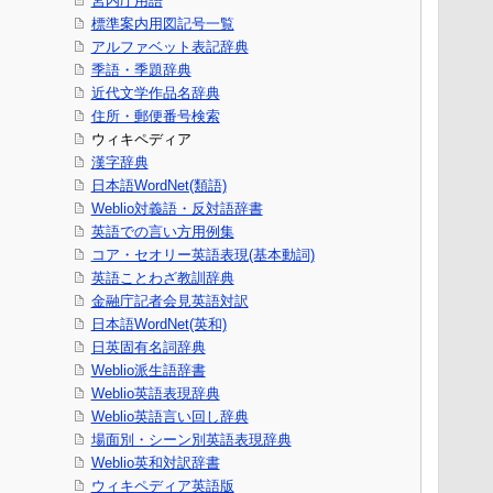
宮内庁用語
標準案内用図記号一覧
アルファベット表記辞典
季語・季題辞典
近代文学作品名辞典
住所・郵便番号検索
ウィキペディア
漢字辞典
日本語WordNet(類語)
Weblio対義語・反対語辞書
英語での言い方用例集
コア・セオリー英語表現(基本動詞)
英語ことわざ教訓辞典
金融庁記者会見英語対訳
日本語WordNet(英和)
日英固有名詞辞典
Weblio派生語辞書
Weblio英語表現辞典
Weblio英語言い回し辞典
場面別・シーン別英語表現辞典
Weblio英和対訳辞書
ウィキペディア英語版