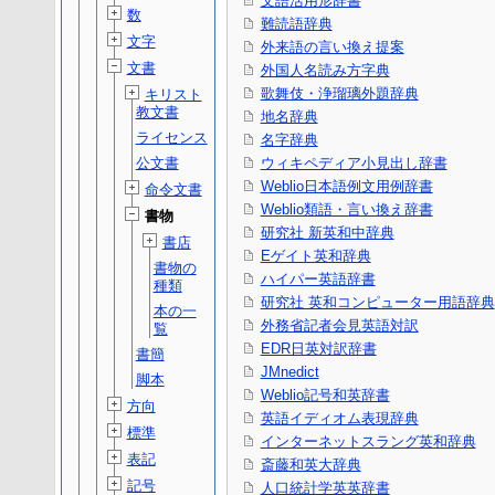
文語活用形辞書
数
難読語辞典
文字
外来語の言い換え提案
文書
外国人名読み方字典
歌舞伎・浄瑠璃外題辞典
キリスト
教文書
地名辞典
ライセンス
名字辞典
公文書
ウィキペディア小見出し辞書
Weblio日本語例文用例辞書
命令文書
Weblio類語・言い換え辞書
書物
研究社 新英和中辞典
書店
Eゲイト英和辞典
書物の
ハイパー英語辞書
種類
研究社 英和コンピューター用語辞典
本の一
外務省記者会見英語対訳
覧
EDR日英対訳辞書
書簡
JMnedict
脚本
Weblio記号和英辞書
方向
英語イディオム表現辞典
標準
インターネットスラング英和辞典
表記
斎藤和英大辞典
記号
人口統計学英英辞書