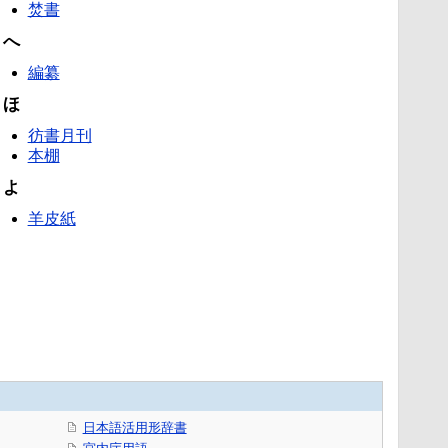
焚書
へ
編纂
ほ
彷書月刊
本棚
よ
羊皮紙
日本語活用形辞書