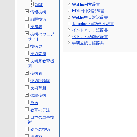
Weblio例文辞書
誤謬
EDR日中対訳辞書
情報技術
Weblio中日対訳辞書
戦闘技術
Tatoeba中国語例文辞書
技能者
インドネシア語辞書
技術のウェブ
ベトナム語翻訳辞書
サイト
学研全訳古語辞典
技術史
技術問題
技術系教育機
関
技術者
技術評論家
技術革新
操縦技術
放送
教育の手法
日本の軍事技
術
架空の技術
構造家