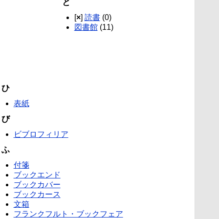
と
[
×
]
読書
(0)
図書館
(11)
ひ
表紙
び
ビブロフィリア
ふ
付箋
ブックエンド
ブックカバー
ブックカース
文箱
フランクフルト・ブックフェア