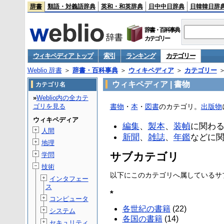
辞書
類語・対義語辞典
英和・和英辞典
日中中日辞典
日韓韓日辞
辞書・百科事典
カテゴリー
ウィキペディア トップ
索引
ランキング
カテゴリー
Weblio 辞書
＞
辞書・百科事典
＞
ウィキペディア
＞
カテゴリー
ウィキペディア | 書物
カテゴリ名
»
Weblio内の全カテ
ゴリを見る
書物
・
本
・
図書
のカテゴリ。
出版物
ウィキペディア
編集
、
製本
、
装幀
に関わ
人間
新聞
、
雑誌
、
年鑑
などに
地理
サブカテゴリ
学問
技術
以下にこのカテゴリへ属しているサブカ
インタフェー
ス
*
コンピュータ
各世紀の書籍
(22)
システム
各国の書籍
(14)
セキュリティ