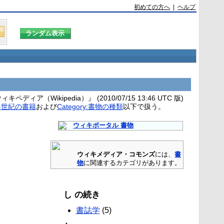
初めての方へ
|
ヘルプ
ディア（Wikipedia）』 (2010/07/15 13:46 UTC 版)
y:各世紀の書籍
および
Category:書物の種類
以下で扱う。
ウィキポータル 書物
ウィキメディア・コモンズ
には、
書
物
に関連するカテゴリがあります。
し の続き
書誌学
(5)