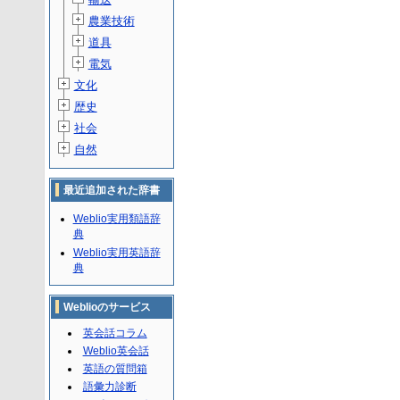
農業技術
道具
電気
文化
歴史
社会
自然
最近追加された辞書
Weblio実用類語辞
典
Weblio実用英語辞
典
Weblioのサービス
英会話コラム
Weblio英会話
英語の質問箱
語彙力診断