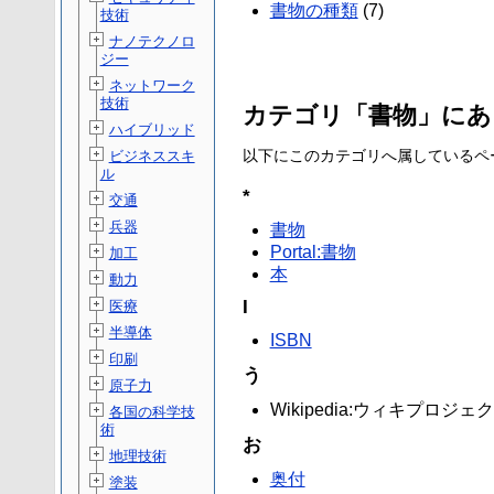
書物の種類
(7)
技術
ナノテクノロ
ジー
ネットワーク
技術
カテゴリ「書物」にあ
ハイブリッド
以下にこのカテゴリへ属しているページ
ビジネススキ
ル
*
交通
兵器
書物
Portal:書物
加工
本
動力
I
医療
半導体
ISBN
印刷
う
原子力
Wikipedia:ウィキプロジェ
各国の科学技
術
お
地理技術
奥付
塗装