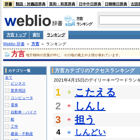
辞書
類語・対義語辞典
英和・和英辞典
日中中日辞典
日韓韓日辞典
古語
方言
ランキング
方言 トップ
索引
ランキング
Weblio 辞書
＞
方言
＞ ランキング
方言
地方独特の言葉の中に、その地の風土や人情が表れています。
方言カテゴリのアクセスランキング
カテゴリ一覧
全て
2021年4月15日のデイリーキーワードラン
ビジネス
＋
1
こたえる
業界用語
＋
コンピュータ
＋
2
しんし
電車
＋
自動車・バイク
＋
3
担う
船
＋
工学
＋
4
しんどい
建築・不動産
＋