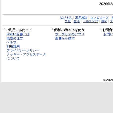
2026年
ビジネス
｜
業界用語
｜
コンピュータ
｜
文化
｜
生活
｜
ヘルスケア
｜
趣味
｜
ス
ご利用にあたって
便利にWeblioを使う
お問合
Weblio辞書とは
ウェブリオのアプリ
お問
検索の仕方
画像から探す
ヘルプ
利用規約
プライバシーポリシー
クッキー・アクセスデータ
について
©2026