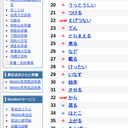
20
うっとうしい
言
京ことば
21
つける
但馬方言辞典
22
えげつない
大阪弁
和歌山弁辞書
23
てん
鳥取弁辞書
24
とらまえる
下関弁辞典
高松の方言
25
来る
博多弁辞典
26
など
奥豊後の言葉
沖縄大百科
27
載る
辞書・百科事典
＋
28
けったい
29
いなす
最近追加された辞書
Weblio実用類語辞典
30
始末
Weblio実用英語辞典
31
させる
32
から
Weblioのサービス
33
居る
英会話コラム
34
はとこ
Weblio英会話
35
上がる
英語の質問箱
語彙力診断