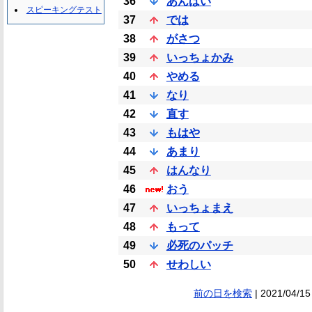
36
あんばい
スピーキングテスト
37
では
38
がさつ
39
いっちょかみ
40
やめる
41
なり
42
直す
43
もはや
44
あまり
45
はんなり
46
おう
47
いっちょまえ
48
もって
49
必死のパッチ
50
せわしい
前の日を検索
| 2021/04/15