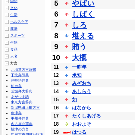
学問
5
やばい
＋
文化
＋
6
しばく
生活
＋
ヘルスケア
＋
7
しろ
趣味
＋
8
堪える
スポーツ
＋
生物
＋
9
賄う
食品
＋
10
大概
人名
＋
方言
－
11
一昨年
北海道方言辞書
12
承知
下北弁辞典
津軽語辞典
13
みぞおち
仙台弁
14
あしらう
茨城弁大辞典
あがつま語
15
如
東京方言辞典
16
はなから
新潟県田上町方言
魚津弁
17
たくしあげる
甲州弁辞典
18
おおよそ
名古屋弁辞典
焼津の方言
19
はつる
四日市市四郷地区方