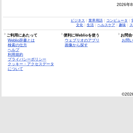
2026年
ビジネス
｜
業界用語
｜
コンピュータ
｜
文化
｜
生活
｜
ヘルスケア
｜
趣味
｜
ス
ご利用にあたって
便利にWeblioを使う
お問合
Weblio辞書とは
ウェブリオのアプリ
お問
検索の仕方
画像から探す
ヘルプ
利用規約
プライバシーポリシー
クッキー・アクセスデータ
について
©2026