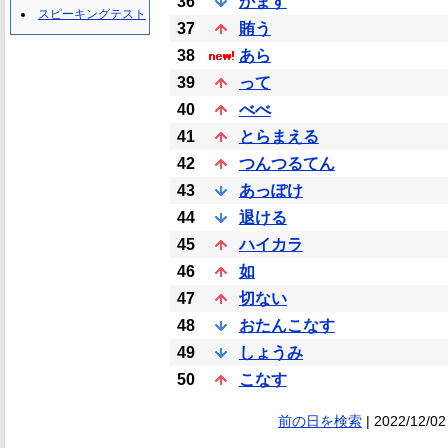
36
かます
スピーキングテスト
37
賄う
38
あら
39
って
40
べべ
41
とらまえる
42
つんつるてん
43
あっぽけ
44
退ける
45
ハイカラ
46
如
47
切ない
48
おたんこなす
49
しょうみ
50
こなす
前の日を検索
| 2022/12/02