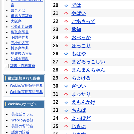
20
では
言
京ことば
21
やばい
但馬方言辞典
22
ごあさって
大阪弁
和歌山弁辞書
23
承知
鳥取弁辞書
24
おべっか
下関弁辞典
高松の方言
25
ほっこり
博多弁辞典
26
もはや
奥豊後の言葉
沖縄大百科
27
まどろっこしい
辞書・百科事典
＋
28
まんまんちゃん
29
ちょける
最近追加された辞書
Weblio実用類語辞典
30
ざつい
Weblio実用英語辞典
31
まったり
32
えもんかけ
Weblioのサービス
33
ちんば
英会話コラム
34
よっぽど
Weblio英会話
35
じきに
英語の質問箱
語彙力診断