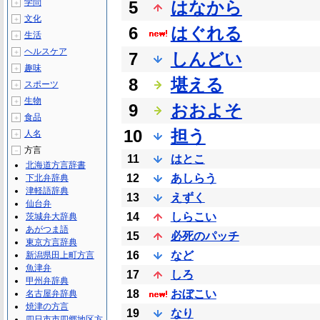
学問
5
はなから
＋
文化
＋
6
はぐれる
生活
＋
ヘルスケア
＋
7
しんどい
趣味
＋
8
堪える
スポーツ
＋
生物
＋
9
おおよそ
食品
＋
10
担う
人名
＋
方言
－
11
はとこ
北海道方言辞書
12
あしらう
下北弁辞典
津軽語辞典
13
えずく
仙台弁
14
しらこい
茨城弁大辞典
あがつま語
15
必死のパッチ
東京方言辞典
16
など
新潟県田上町方言
魚津弁
17
しろ
甲州弁辞典
18
おぼこい
名古屋弁辞典
焼津の方言
19
なり
四日市市四郷地区方