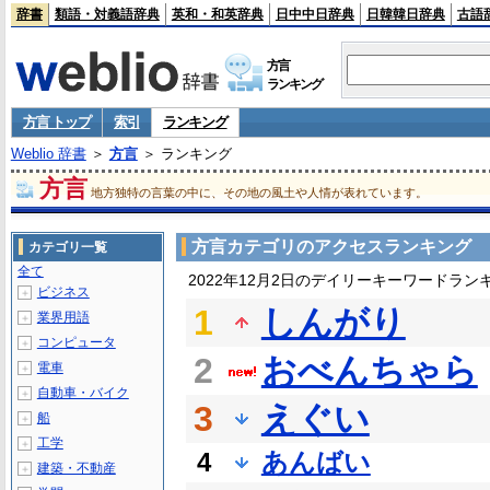
辞書
類語・対義語辞典
英和・和英辞典
日中中日辞典
日韓韓日辞典
古語
方言
ランキング
方言 トップ
索引
ランキング
Weblio 辞書
＞
方言
＞ ランキング
方言
地方独特の言葉の中に、その地の風土や人情が表れています。
方言カテゴリのアクセスランキング
カテゴリ一覧
全て
2022年12月2日のデイリーキーワードラン
ビジネス
＋
1
しんがり
業界用語
＋
コンピュータ
＋
2
おべんちゃら
電車
＋
自動車・バイク
＋
3
えぐい
船
＋
工学
＋
4
あんばい
建築・不動産
＋