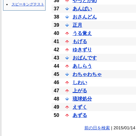
36
やっとかめ
スピーキングテスト
37
あんばい
38
おさんどん
39
正月
40
うる覚え
41
もげる
42
ゆきずり
43
おばんです
44
あしらう
45
わちゃわちゃ
46
しわい
47
上がる
48
琉球処分
49
えずく
50
あずる
前の日を検索
| 2015/01/14