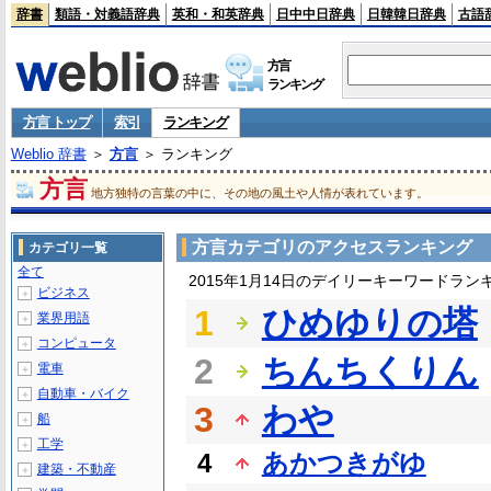
辞書
類語・対義語辞典
英和・和英辞典
日中中日辞典
日韓韓日辞典
古語
方言
ランキング
方言 トップ
索引
ランキング
Weblio 辞書
＞
方言
＞ ランキング
方言
地方独特の言葉の中に、その地の風土や人情が表れています。
方言カテゴリのアクセスランキング
カテゴリ一覧
全て
2015年1月14日のデイリーキーワードラン
ビジネス
＋
1
ひめゆりの塔
業界用語
＋
コンピュータ
＋
2
ちんちくりん
電車
＋
自動車・バイク
＋
3
わや
船
＋
工学
＋
4
あかつきがゆ
建築・不動産
＋