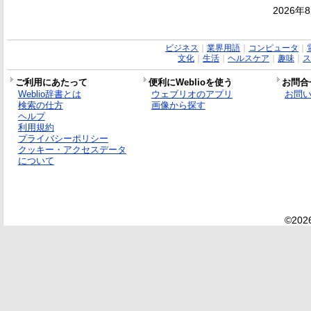
2026年
ビジネス
｜
業界用語
｜
コンピュータ
｜
文化
｜
生活
｜
ヘルスケア
｜
趣味
｜
ス
ご利用にあたって
便利にWeblioを使う
お問合
Weblio辞書とは
ウェブリオのアプリ
お問
検索の仕方
画像から探す
ヘルプ
利用規約
プライバシーポリシー
クッキー・アクセスデータ
について
©2026