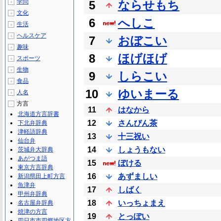
学問
5
ならせもち
＋
文化
＋
6
へしこ
生活
＋
ヘルスケア
＋
7
おぼこい
趣味
＋
8
ほげほげ
スポーツ
＋
生物
＋
9
しらこい
食品
＋
10
ゆいまーる
人名
＋
方言
－
11
はなから
北海道方言辞書
12
さんぴん茶
下北弁辞典
津軽語辞典
13
十三祝い
仙台弁
14
しょうもない
茨城弁大辞典
あがつま語
15
ぼける
東京方言辞典
16
あずましい
新潟県田上町方言
魚津弁
17
しばく
甲州弁辞典
18
いっちょまえ
名古屋弁辞典
焼津の方言
19
とっぽい
四日市市四郷地区方