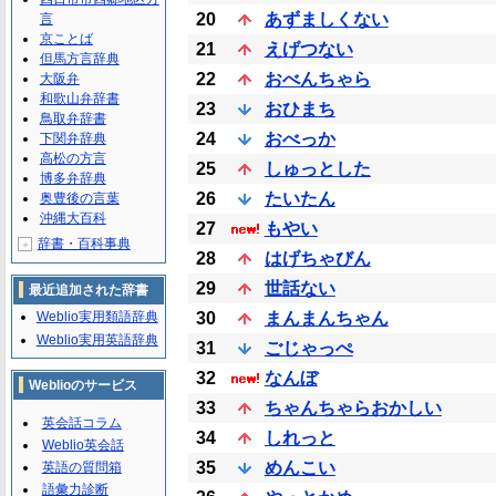
20
あずましくない
言
京ことば
21
えげつない
但馬方言辞典
22
おべんちゃら
大阪弁
和歌山弁辞書
23
おひまち
鳥取弁辞書
24
おべっか
下関弁辞典
高松の方言
25
しゅっとした
博多弁辞典
26
たいたん
奥豊後の言葉
沖縄大百科
27
もやい
辞書・百科事典
＋
28
はげちゃびん
29
世話ない
最近追加された辞書
Weblio実用類語辞典
30
まんまんちゃん
Weblio実用英語辞典
31
ごじゃっぺ
32
なんぼ
Weblioのサービス
33
ちゃんちゃらおかしい
英会話コラム
34
しれっと
Weblio英会話
35
めんこい
英語の質問箱
語彙力診断