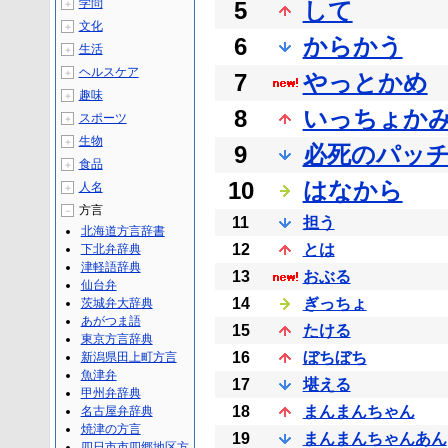
学問
5
して
＋
文化
＋
6
からかう
生活
＋
ヘルスケア
＋
7
やっとかめ
趣味
＋
8
いっちょか
スポーツ
＋
生物
＋
9
必死のパッ
食品
＋
10
はなから
人名
＋
方言
－
11
担う
北海道方言辞書
12
とは
下北弁辞典
津軽語辞典
13
おぶる
仙台弁
14
ぎっちょ
茨城弁大辞典
あがつま語
15
たける
東京方言辞典
16
ぼちぼち
新潟県田上町方言
魚津弁
17
堪える
甲州弁辞典
18
まんまんちゃん
名古屋弁辞典
焼津の方言
19
まんまんちゃんあん
四日市市四郷地区方