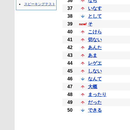
36
なら
スピーキングテスト
37
いなす
38
として
39
そ
40
こけら
41
切ない
42
あんた
43
あま
44
レゲエ
45
しない
46
なんて
47
大概
48
まったり
49
だった
50
できる