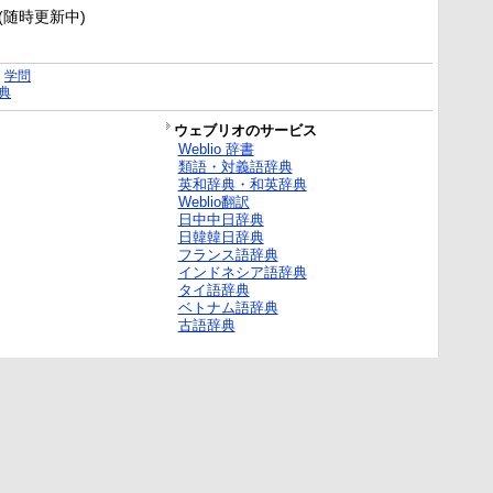
新(随時更新中)
｜
学問
典
ウェブリオのサービス
Weblio 辞書
類語・対義語辞典
英和辞典・和英辞典
Weblio翻訳
日中中日辞典
日韓韓日辞典
フランス語辞典
インドネシア語辞典
タイ語辞典
ベトナム語辞典
古語辞典