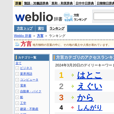
辞書
類語・対義語辞典
英和・和英辞典
日中中日辞典
日韓韓日辞
方言
ランキング
方言 トップ
索引
ランキング
Weblio 辞書
＞
方言
＞ ランキング
方言
地方独特の言葉の中に、その地の風土や人情が表れています。
方言カテゴリのアクセスランキ
カテゴリ一覧
全て
2024年3月20日のデイリーキーワ
ビジネス
＋
1
はとこ
業界用語
＋
コンピュータ
＋
2
えぐい
電車
＋
自動車・バイク
＋
3
から
船
＋
工学
＋
4
しんがり
建築・不動産
＋