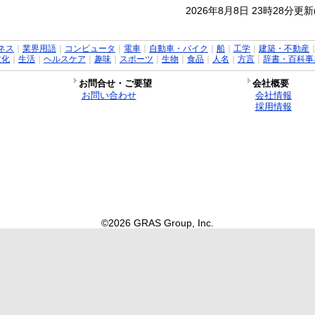
2026年8月8日 23時28分更
ネス
｜
業界用語
｜
コンピュータ
｜
電車
｜
自動車・バイク
｜
船
｜
工学
｜
建築・不動産
文化
｜
生活
｜
ヘルスケア
｜
趣味
｜
スポーツ
｜
生物
｜
食品
｜
人名
｜
方言
｜
辞書・百科事
お問合せ・ご要望
会社概要
お問い合わせ
会社情報
採用情報
©2026 GRAS Group, Inc.