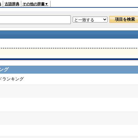
典
古語辞典
その他の辞書▼
ング
ードランキング