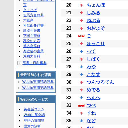
20
ちょんぼ
言
京ことば
21
しみる
但馬方言辞典
22
ねぶる
大阪弁
和歌山弁辞書
23
おおよそ
鳥取弁辞書
24
ご
下関弁辞典
高松の方言
25
ほっこり
博多弁辞典
26
って
奥豊後の言葉
沖縄大百科
27
しばく
辞書・百科事典
＋
28
わや
29
こなす
最近追加された辞書
Weblio実用類語辞典
30
つんつるてん
Weblio実用英語辞典
31
めでる
32
へんへ
Weblioのサービス
33
つべ
英会話コラム
34
すね
Weblio英会話
35
など
英語の質問箱
語彙力診断