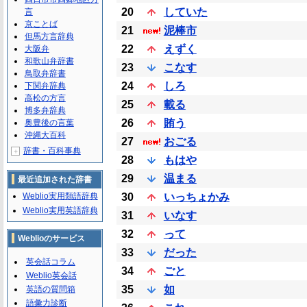
20
していた
言
京ことば
21
泥棒市
但馬方言辞典
22
えずく
大阪弁
和歌山弁辞書
23
こなす
鳥取弁辞書
24
しろ
下関弁辞典
高松の方言
25
載る
博多弁辞典
26
賄う
奥豊後の言葉
沖縄大百科
27
おごる
辞書・百科事典
＋
28
もはや
29
温まる
最近追加された辞書
Weblio実用類語辞典
30
いっちょかみ
Weblio実用英語辞典
31
いなす
32
って
Weblioのサービス
33
だった
英会話コラム
34
ごと
Weblio英会話
35
如
英語の質問箱
語彙力診断