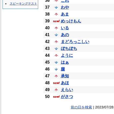
36
これ
スピーキングテスト
37
わや
38
あま
39
めっけもん
40
いる
41
あの
42
まどろっこしい
43
ぼちぼち
44
ように
45
はぁ
46
腿
47
承知
48
あほ
49
えらい
50
がさつ
前の日を検索
| 2023/07/28