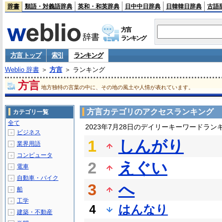
辞書
類語・対義語辞典
英和・和英辞典
日中中日辞典
日韓韓日辞典
古語
方言
ランキング
方言 トップ
索引
ランキング
Weblio 辞書
＞
方言
＞ ランキング
方言
地方独特の言葉の中に、その地の風土や人情が表れています。
方言カテゴリのアクセスランキング
カテゴリ一覧
全て
2023年7月28日のデイリーキーワードラン
ビジネス
＋
1
しんがり
業界用語
＋
コンピュータ
＋
2
えぐい
電車
＋
自動車・バイク
＋
3
へ
船
＋
工学
＋
4
はんなり
建築・不動産
＋