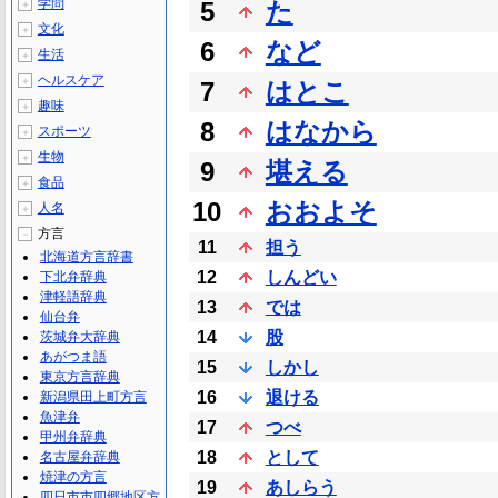
学問
5
た
＋
文化
＋
6
など
生活
＋
ヘルスケア
＋
7
はとこ
趣味
＋
8
はなから
スポーツ
＋
生物
＋
9
堪える
食品
＋
10
おおよそ
人名
＋
方言
－
11
担う
北海道方言辞書
12
しんどい
下北弁辞典
津軽語辞典
13
では
仙台弁
14
股
茨城弁大辞典
あがつま語
15
しかし
東京方言辞典
16
退ける
新潟県田上町方言
魚津弁
17
つべ
甲州弁辞典
18
として
名古屋弁辞典
焼津の方言
19
あしらう
四日市市四郷地区方