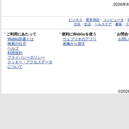
2026年
ビジネス
｜
業界用語
｜
コンピュータ
｜
文化
｜
生活
｜
ヘルスケア
｜
趣味
｜
ス
ご利用にあたって
便利にWeblioを使う
お問合
Weblio辞書とは
ウェブリオのアプリ
お問
検索の仕方
画像から探す
ヘルプ
利用規約
プライバシーポリシー
クッキー・アクセスデータ
について
©2026