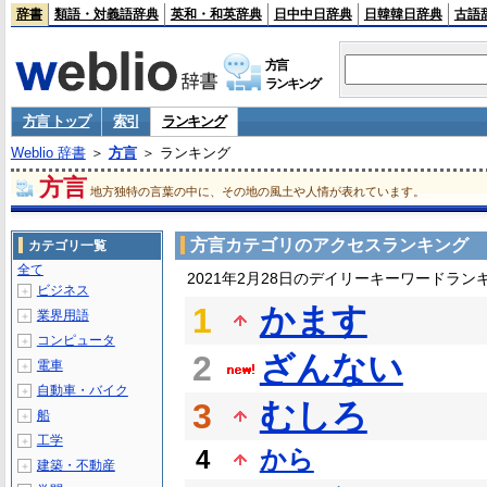
辞書
類語・対義語辞典
英和・和英辞典
日中中日辞典
日韓韓日辞典
古語
方言
ランキング
方言 トップ
索引
ランキング
Weblio 辞書
＞
方言
＞ ランキング
方言
地方独特の言葉の中に、その地の風土や人情が表れています。
方言カテゴリのアクセスランキング
カテゴリ一覧
全て
2021年2月28日のデイリーキーワードラン
ビジネス
＋
1
かます
業界用語
＋
コンピュータ
＋
2
ざんない
電車
＋
自動車・バイク
＋
3
むしろ
船
＋
工学
＋
4
から
建築・不動産
＋