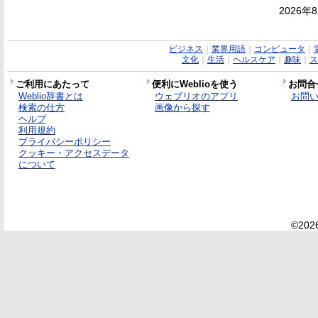
2026年
ビジネス
｜
業界用語
｜
コンピュータ
｜
文化
｜
生活
｜
ヘルスケア
｜
趣味
｜
ス
ご利用にあたって
便利にWeblioを使う
お問合
Weblio辞書とは
ウェブリオのアプリ
お問
検索の仕方
画像から探す
ヘルプ
利用規約
プライバシーポリシー
クッキー・アクセスデータ
について
©2026