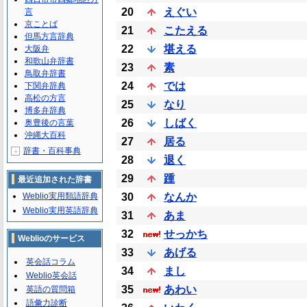
20
えぐい
言
京ことば
21
こたえる
但馬方言辞典
22
堪える
大阪弁
和歌山弁辞書
23
素
鳥取弁辞書
24
では
下関弁辞典
高松の方言
25
なり
博多弁辞典
26
しばく
奥豊後の言葉
沖縄大百科
27
居る
辞書・百科事典
＋
28
退く
29
踵
最近追加された辞書
Weblio実用類語辞典
30
なんか
Weblio実用英語辞典
31
あま
32
せっかち
Weblioのサービス
33
あげる
英会話コラム
34
まし
Weblio英会話
35
あわい
英語の質問箱
語彙力診断