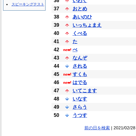
36
いわく
スピーキングテスト
37
おとめ
38
あいのひ
39
いっちょまえ
40
くべる
41
た
42
べ
43
なんぞ
44
される
45
すくも
46
はでる
47
いてこます
48
いなす
49
さらう
50
うつす
前の日を検索
| 2021/02/28