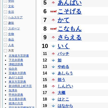
学問
5
あんばい
＋
文化
＋
6
こそげる
生活
＋
ヘルスケア
＋
7
かて
趣味
＋
8
こなもん
スポーツ
＋
生物
＋
9
さらえる
食品
＋
10
いく
人名
＋
方言
－
11
パッチ
北海道方言辞書
12
如
下北弁辞典
津軽語辞典
13
やめる
仙台弁
14
あしらう
茨城弁大辞典
あがつま語
15
担う
東京方言辞典
16
しんどい
新潟県田上町方言
魚津弁
17
大概
甲州弁辞典
18
はとこ
名古屋弁辞典
焼津の方言
19
はなから
四日市市四郷地区方