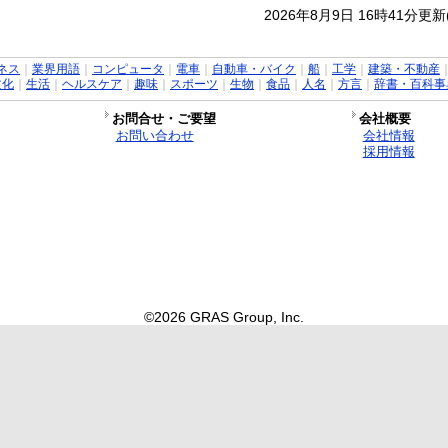
2026年8月9日 16時41分更
ネス
｜
業界用語
｜
コンピュータ
｜
電車
｜
自動車・バイク
｜
船
｜
工学
｜
建築・不動産
文化
｜
生活
｜
ヘルスケア
｜
趣味
｜
スポーツ
｜
生物
｜
食品
｜
人名
｜
方言
｜
辞書・百科事
お問合せ・ご要望
会社概要
お問い合わせ
会社情報
採用情報
©2026 GRAS Group, Inc.