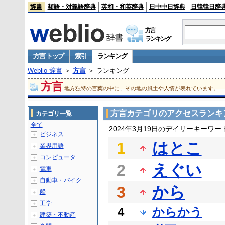
辞書
類語・対義語辞典
英和・和英辞典
日中中日辞典
日韓韓日辞
方言
ランキング
方言 トップ
索引
ランキング
Weblio 辞書
＞
方言
＞ ランキング
方言
地方独特の言葉の中に、その地の風土や人情が表れています。
方言カテゴリのアクセスランキ
カテゴリ一覧
全て
2024年3月19日のデイリーキーワ
ビジネス
＋
1
はとこ
業界用語
＋
コンピュータ
＋
2
えぐい
電車
＋
自動車・バイク
＋
3
から
船
＋
工学
＋
4
からかう
建築・不動産
＋