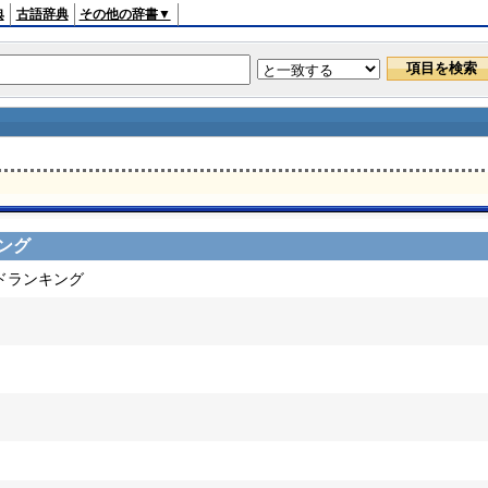
典
古語辞典
その他の辞書▼
ング
ードランキング