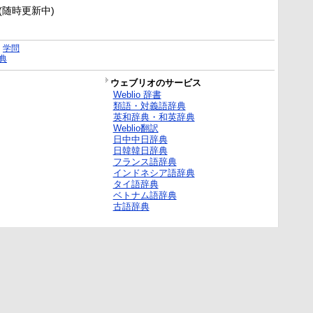
新(随時更新中)
｜
学問
典
ウェブリオのサービス
Weblio 辞書
類語・対義語辞典
英和辞典・和英辞典
Weblio翻訳
日中中日辞典
日韓韓日辞典
フランス語辞典
インドネシア語辞典
タイ語辞典
ベトナム語辞典
古語辞典