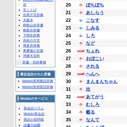
20
ぼちぼち
言
京ことば
21
あしらう
但馬方言辞典
22
こなす
大阪弁
和歌山弁辞書
23
しみる
鳥取弁辞書
24
しろ
下関弁辞典
高松の方言
25
など
博多弁辞典
26
ちょれ
奥豊後の言葉
沖縄大百科
27
おぼこい
辞書・百科事典
＋
28
される
29
へんへ
最近追加された辞書
Weblio実用類語辞典
30
まんまんちゃん
Weblio実用英語辞典
31
出
32
あてがう
Weblioのサービス
33
むしろ
英会話コラム
34
載る
Weblio英会話
35
なんて
英語の質問箱
語彙力診断