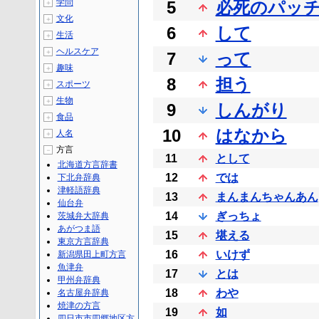
学問
5
必死のパッ
＋
文化
＋
6
して
生活
＋
ヘルスケア
＋
7
って
趣味
＋
8
担う
スポーツ
＋
生物
＋
9
しんがり
食品
＋
10
はなから
人名
＋
方言
－
11
として
北海道方言辞書
12
では
下北弁辞典
津軽語辞典
13
まんまんちゃんあん
仙台弁
14
ぎっちょ
茨城弁大辞典
あがつま語
15
堪える
東京方言辞典
16
いけず
新潟県田上町方言
魚津弁
17
とは
甲州弁辞典
18
わや
名古屋弁辞典
焼津の方言
19
如
四日市市四郷地区方