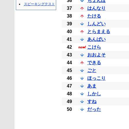
36
ちょんぼ
スピーキングテスト
37
はんなり
38
たける
39
しんどい
40
とらまえる
41
あんばい
42
こけら
43
おおよそ
44
できる
45
ごと
46
ほっこり
47
あま
48
しかし
49
すね
50
だった