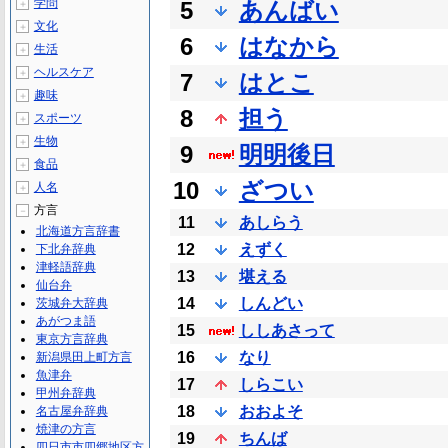
学問
5
あんばい
＋
文化
＋
6
はなから
生活
＋
ヘルスケア
＋
7
はとこ
趣味
＋
8
担う
スポーツ
＋
生物
＋
9
明明後日
食品
＋
10
ざつい
人名
＋
方言
－
11
あしらう
北海道方言辞書
12
えずく
下北弁辞典
津軽語辞典
13
堪える
仙台弁
14
しんどい
茨城弁大辞典
あがつま語
15
ししあさって
東京方言辞典
16
なり
新潟県田上町方言
魚津弁
17
しらこい
甲州弁辞典
18
おおよそ
名古屋弁辞典
焼津の方言
19
ちんば
四日市市四郷地区方