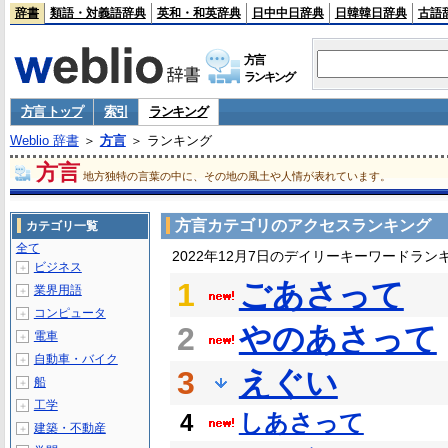
辞書
類語・対義語辞典
英和・和英辞典
日中中日辞典
日韓韓日辞典
古語
方言
ランキング
方言 トップ
索引
ランキング
Weblio 辞書
＞
方言
＞ ランキング
方言
地方独特の言葉の中に、その地の風土や人情が表れています。
方言カテゴリのアクセスランキング
カテゴリ一覧
全て
2022年12月7日のデイリーキーワードラン
ビジネス
＋
1
ごあさって
業界用語
＋
コンピュータ
＋
2
やのあさって
電車
＋
自動車・バイク
＋
3
えぐい
船
＋
工学
＋
4
しあさって
建築・不動産
＋