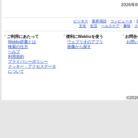
2026年
ビジネス
｜
業界用語
｜
コンピュータ
｜
文化
｜
生活
｜
ヘルスケア
｜
趣味
｜
ス
ご利用にあたって
便利にWeblioを使う
お問合
Weblio辞書とは
ウェブリオのアプリ
お問
検索の仕方
画像から探す
ヘルプ
利用規約
プライバシーポリシー
クッキー・アクセスデータ
について
©2026