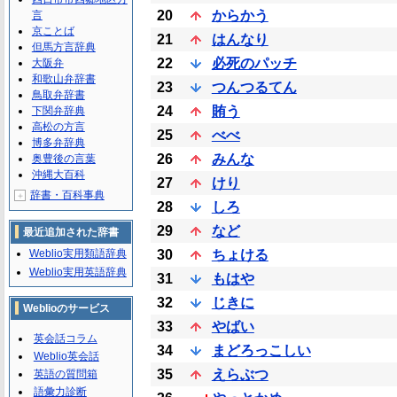
20
からかう
言
京ことば
21
はんなり
但馬方言辞典
22
必死のパッチ
大阪弁
和歌山弁辞書
23
つんつるてん
鳥取弁辞書
24
賄う
下関弁辞典
高松の方言
25
べべ
博多弁辞典
26
みんな
奥豊後の言葉
沖縄大百科
27
けり
辞書・百科事典
＋
28
しろ
29
など
最近追加された辞書
Weblio実用類語辞典
30
ちょける
Weblio実用英語辞典
31
もはや
32
じきに
Weblioのサービス
33
やばい
英会話コラム
34
まどろっこしい
Weblio英会話
35
えらぶつ
英語の質問箱
語彙力診断