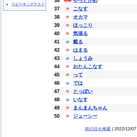
36
やっとかめ
スピーキングテスト
37
こなす
38
オカマ
39
ほっこり
40
気張る
41
載る
42
はまる
43
しょうみ
44
おたんこなす
45
って
46
では
47
とっぽい
48
いなす
49
まんまんちゃん
50
ジューシー
前の日を検索
| 2022/12/07