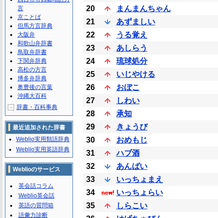
20
まんまんちゃん
言
京ことば
21
あずましい
但馬方言辞典
22
うる覚え
大阪弁
和歌山弁辞書
23
あしらう
鳥取弁辞書
24
琉球処分
下関弁辞典
高松の方言
25
いじやける
博多弁辞典
26
おぼこ
奥豊後の言葉
沖縄大百科
27
しわい
辞書・百科事典
＋
28
承知
29
きょうび
最近追加された辞書
Weblio実用類語辞典
30
おめもじ
Weblio実用英語辞典
31
ハブ酒
32
あんばい
Weblioのサービス
33
いっちょまえ
英会話コラム
34
いっちょらい
Weblio英会話
35
しらこい
英語の質問箱
語彙力診断