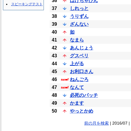
36
はげちゃびん
スピーキングテスト
37
しれっと
38
うりずん
39
ざんない
40
如
41
なまら
42
あんじょう
43
グスベリ
44
上がる
45
お利口さん
46
ねんごろ
47
なんて
48
必死のパッチ
49
かます
50
やっとかめ
前の月を検索
| 2016/07 |