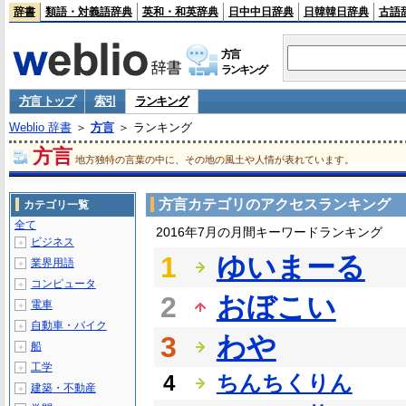
辞書
類語・対義語辞典
英和・和英辞典
日中中日辞典
日韓韓日辞典
古語
方言
ランキング
方言 トップ
索引
ランキング
Weblio 辞書
＞
方言
＞ ランキング
方言
地方独特の言葉の中に、その地の風土や人情が表れています。
方言カテゴリのアクセスランキング
カテゴリ一覧
全て
2016年7月の月間キーワードランキング
ビジネス
＋
1
ゆいまーる
業界用語
＋
コンピュータ
＋
2
おぼこい
電車
＋
自動車・バイク
＋
3
わや
船
＋
工学
＋
4
ちんちくりん
建築・不動産
＋