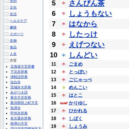
学問
5
さんぴん茶
＋
文化
＋
6
しょうもない
生活
＋
ヘルスケア
＋
7
はなから
趣味
＋
8
したっけ
スポーツ
＋
生物
＋
9
えげつない
食品
＋
10
しんどい
人名
＋
方言
－
11
ごまめ
北海道方言辞書
12
とっぽい
下北弁辞典
津軽語辞典
13
ごじゃっぺ
仙台弁
14
めんこい
茨城弁大辞典
あがつま語
15
はとこ
東京方言辞典
16
かりゆし
新潟県田上町方言
魚津弁
17
ひかれる
甲州弁辞典
18
しばく
名古屋弁辞典
焼津の方言
19
しょうみ
四日市市四郷地区方