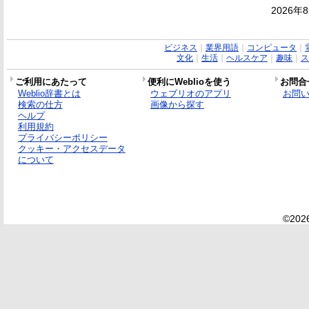
2026年
ビジネス
｜
業界用語
｜
コンピュータ
｜
文化
｜
生活
｜
ヘルスケア
｜
趣味
｜
ス
ご利用にあたって
便利にWeblioを使う
お問合
Weblio辞書とは
ウェブリオのアプリ
お問
検索の仕方
画像から探す
ヘルプ
利用規約
プライバシーポリシー
クッキー・アクセスデータ
について
©2026