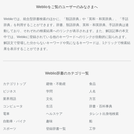
Weblioをご覧のユーザーのみなさまへ
Weblioでは、統合型辞書検索のほかに、「類語辞典」や「英和・和英辞典」、「手話
辞典」を利用することができます。辞書、類語辞典、英和・和英辞典、手話辞典は連
動しており、それぞれの検索結果へのリンクが表示されます。また、解説記事の本文
中では、Weblioに登録されている他のキーワードへのリンクが自動的に貼られます。
解説文で登場した分からないキーワードや気になるキーワードは、1クリックで検索結
果を表示することができます。
Weblio辞書のカテゴリ一覧
カテゴリトップ
建物・不動産
食品
ビジネス
学問
人名
業界用語
文化
方言
コンピュータ
生活
辞書・百科事典
電車
ヘルスケア
タレント出身地検索
自動車・バイク
趣味
船
スポーツ
登録辞書一覧
工学