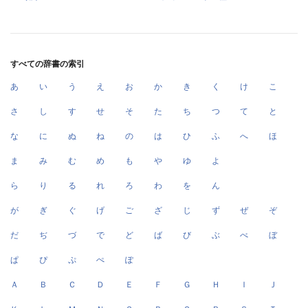
すべての辞書の索引
あ
い
う
え
お
か
き
く
け
こ
さ
し
す
せ
そ
た
ち
つ
て
と
な
に
ぬ
ね
の
は
ひ
ふ
へ
ほ
ま
み
む
め
も
や
ゆ
よ
ら
り
る
れ
ろ
わ
を
ん
が
ぎ
ぐ
げ
ご
ざ
じ
ず
ぜ
ぞ
だ
ぢ
づ
で
ど
ば
び
ぶ
べ
ぼ
ぱ
ぴ
ぷ
ぺ
ぽ
Ａ
Ｂ
Ｃ
Ｄ
Ｅ
Ｆ
Ｇ
Ｈ
Ｉ
Ｊ