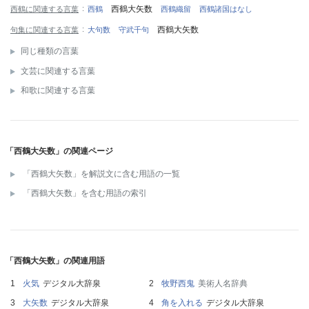
西鶴大矢数
西鶴に関連する言葉
西鶴
西鶴織留
西鶴諸国はなし
西鶴大矢数
句集に関連する言葉
大句数
守武千句
同じ種類の言葉
文芸に関連する言葉
和歌に関連する言葉
「西鶴大矢数」の関連ページ
「西鶴大矢数」を解説文に含む用語の一覧
「西鶴大矢数」を含む用語の索引
「西鶴大矢数」の関連用語
火気
デジタル大辞泉
牧野西鬼
美術人名辞典
大矢数
デジタル大辞泉
角を入れる
デジタル大辞泉