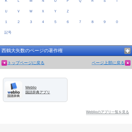
Ｋ
Ｌ
Ｍ
Ｎ
Ｏ
Ｐ
Ｑ
Ｒ
Ｓ
Ｔ
Ｕ
Ｖ
Ｗ
Ｘ
Ｙ
Ｚ
１
２
３
４
５
６
７
８
９
０
記号
西鶴大矢数のページの著作権
トップページに戻る
ページ上部に戻る
Weblio
国語辞典アプリ
Weblioのアプリ一覧を見る