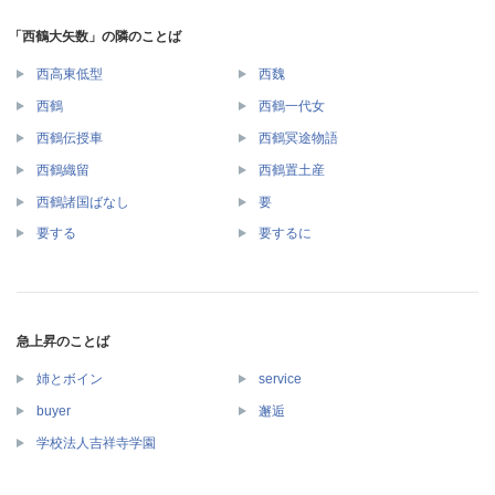
「西鶴大矢数」の隣のことば
西高東低型
西魏
西鶴
西鶴一代女
西鶴伝授車
西鶴冥途物語
西鶴織留
西鶴置土産
西鶴諸国ばなし
要
要する
要するに
急上昇のことば
姉とボイン
service
buyer
邂逅
学校法人吉祥寺学園