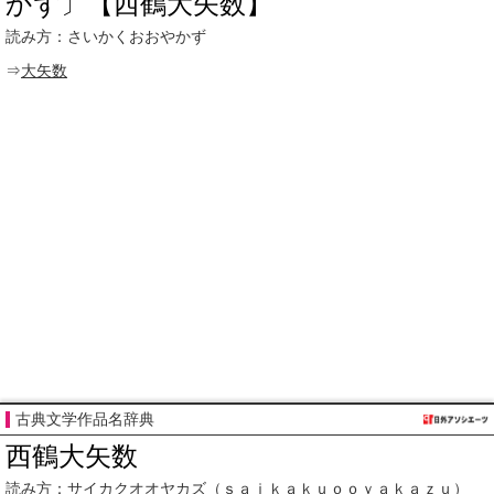
かず〕【西鶴大矢数】
読み方：さいかくおおやかず
⇒
大矢数
古典文学作品名辞典
西鶴大矢数
読み方：
サイカクオオヤカズ
（ｓａｉｋａｋｕｏｏｙａｋａｚｕ）