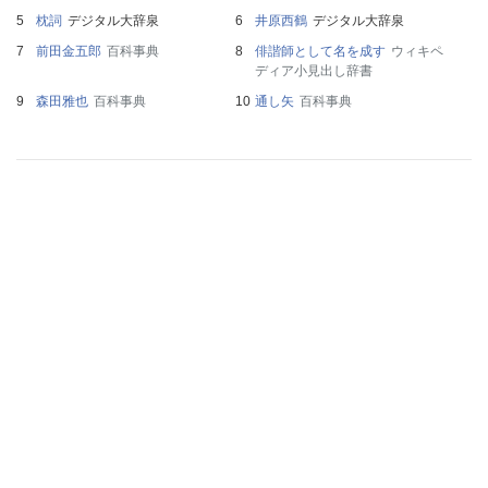
枕詞
デジタル大辞泉
井原西鶴
デジタル大辞泉
前田金五郎
百科事典
俳諧師として名を成す
ウィキペ
ディア小見出し辞書
森田雅也
百科事典
通し矢
百科事典