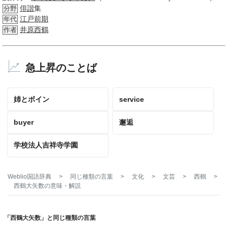
俳諧
集
分野
江戸前期
年代
井原西鶴
作者
急上昇のことば
姉とボイン
service
buyer
邂逅
学校法人吉祥寺学園
Weblio国語辞典
>
同じ種類の言葉
>
文化
>
文芸
>
西鶴
>
西鶴大矢数
の意味・解説
「西鶴大矢数」と同じ種類の言葉