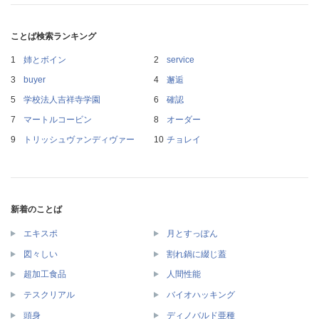
ことば検索ランキング
姉とボイン
service
buyer
邂逅
学校法人吉祥寺学園
確認
マートルコービン
オーダー
トリッシュヴァンディヴァー
チョレイ
新着のことば
エキスポ
月とすっぽん
図々しい
割れ鍋に綴じ蓋
超加工食品
人間性能
テスクリアル
バイオハッキング
頭身
ディノバルド亜種