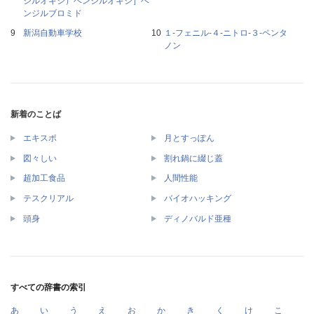
ジルオキシ）ベンジルオキシ］ベ
ンジルブロミド
新潟自動車学校
１‐フェニル‐４‐ニトロ‐３‐ペンタ
ノン
新着のことば
エキスポ
月とすっぽん
図々しい
割れ鍋に綴じ蓋
超加工食品
人間性能
テスクリアル
バイオハッキング
頭身
ディノバルド亜種
すべての辞書の索引
あ
い
う
え
お
か
き
く
け
こ