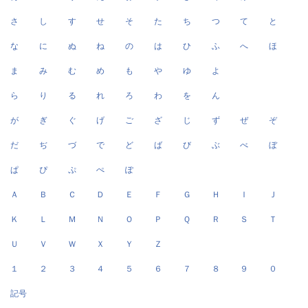
さ
し
す
せ
そ
た
ち
つ
て
と
な
に
ぬ
ね
の
は
ひ
ふ
へ
ほ
ま
み
む
め
も
や
ゆ
よ
ら
り
る
れ
ろ
わ
を
ん
が
ぎ
ぐ
げ
ご
ざ
じ
ず
ぜ
ぞ
だ
ぢ
づ
で
ど
ば
び
ぶ
べ
ぼ
ぱ
ぴ
ぷ
ぺ
ぽ
Ａ
Ｂ
Ｃ
Ｄ
Ｅ
Ｆ
Ｇ
Ｈ
Ｉ
Ｊ
Ｋ
Ｌ
Ｍ
Ｎ
Ｏ
Ｐ
Ｑ
Ｒ
Ｓ
Ｔ
Ｕ
Ｖ
Ｗ
Ｘ
Ｙ
Ｚ
１
２
３
４
５
６
７
８
９
０
記号