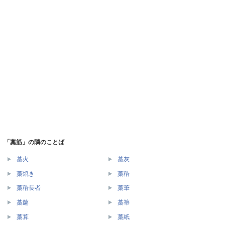
「藁筋」の隣のことば
藁火
藁灰
藁焼き
藁稭
藁稭長者
藁筆
藁筵
藁箒
藁算
藁紙