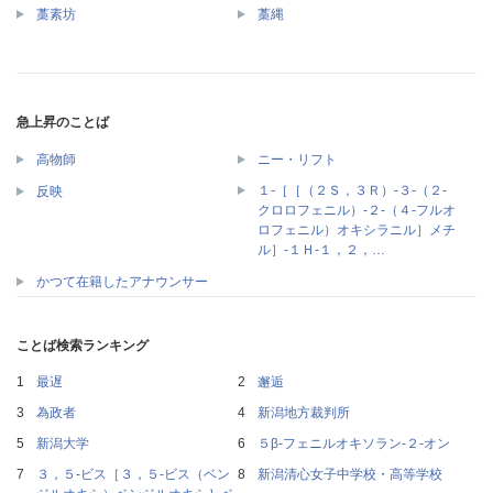
藁素坊
藁縄
急上昇のことば
高物師
ニー・リフト
１‐［［（２Ｓ，３Ｒ）‐３‐（２‐
反映
クロロフェニル）‐２‐（４‐フルオ
ロフェニル）オキシラニル］メチ
ル］‐１Ｈ‐１，２，…
かつて在籍したアナウンサー
ことば検索ランキング
最遅
邂逅
為政者
新潟地方裁判所
新潟大学
５β‐フェニルオキソラン‐２‐オン
３，５‐ビス［３，５‐ビス（ベン
新潟清心女子中学校・高等学校