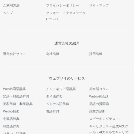
ご利用方法
プライバシーポリシー
サイトマップ
ヘルプ
クッキー・アクセスデータ
について
運営会社の紹介
運営会社サイト
会社情報
採用情報
ウェブリオのサービス
Weblio国語辞典
インドネシア語辞典
英会話コラム
類語・対義語辞典
タイ語辞典
Weblio英会話
英和辞典・和英辞典
ベトナム語辞典
英語の質問箱
Weblio翻訳
古語辞典
語彙力診断
中国語辞典
スピーキングテスト
韓国語辞典
キャリジェネ～生成AIスク
ール・AIスキルでキャリア
フランス語辞典