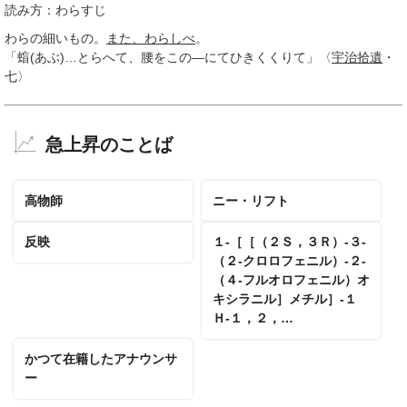
読み方：わらすじ
わらの細いもの。
また、
わらしべ
。
「䗈(あぶ)…とらへて、腰をこの―にてひきくくりて」〈
宇治
拾遺
・
七〉
急上昇のことば
高物師
ニー・リフト
反映
１‐［［（２Ｓ，３Ｒ）‐３‐
（２‐クロロフェニル）‐２‐
（４‐フルオロフェニル）オ
キシラニル］メチル］‐１
Ｈ‐１，２，…
かつて在籍したアナウンサ
ー