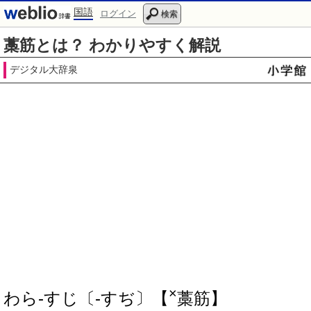
国語
ログイン
検索
藁筋とは？ わかりやすく解説
デジタル大辞泉
×
わら‐すじ〔‐すぢ〕【
藁筋】