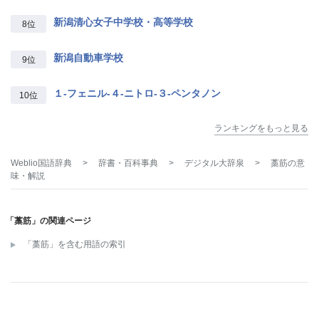
新潟清心女子中学校・高等学校
8位
新潟自動車学校
9位
１‐フェニル‐４‐ニトロ‐３‐ペンタノン
10位
ランキングをもっと見る
Weblio国語辞典
>
辞書・百科事典
>
デジタル大辞泉
>
藁筋
の意
味・解説
「藁筋」の関連ページ
「藁筋」を含む用語の索引