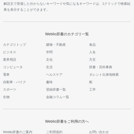
解説文で登場した分からないキーワードや気になるキーワードは、1クリックで検索結
果を表示することができます。
Weblio辞書のカテゴリ一覧
カテゴリトップ
建物・不動産
食品
ビジネス
学問
人名
業界用語
文化
方言
コンピュータ
生活
辞書・百科事典
電車
ヘルスケア
タレント出身地検索
自動車・バイク
趣味
船
スポーツ
登録辞書一覧
工学
生物
金融コラム一覧
Weblio辞書をご利用の方へ
Weblio辞書のご案内
ご利用規約
お問い合わせ