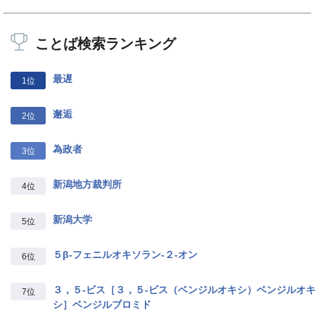
ことば検索ランキング
最遅
1位
邂逅
2位
為政者
3位
新潟地方裁判所
4位
新潟大学
5位
５β‐フェニルオキソラン‐２‐オン
6位
３，５‐ビス［３，５‐ビス（ベンジルオキシ）ベンジルオ
7位
シ］ベンジルブロミド