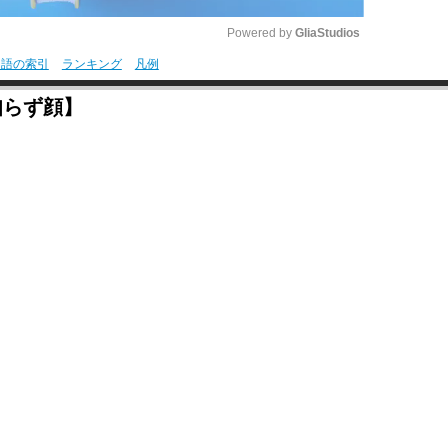
Powered by 
GliaStudios
用語の索引
ランキング
凡例
M
知らず顔】
u
t
e