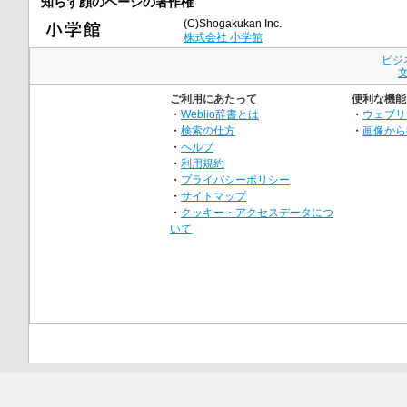
知らず顔のページの著作権
(C)Shogakukan Inc.
株式会社 小学館
ビジ
ご利用にあたって
便利な機能
・
Weblio辞書とは
・
ウェブリ
・
検索の仕方
・
画像から
・
ヘルプ
・
利用規約
・
プライバシーポリシー
・
サイトマップ
・
クッキー・アクセスデータにつ
いて