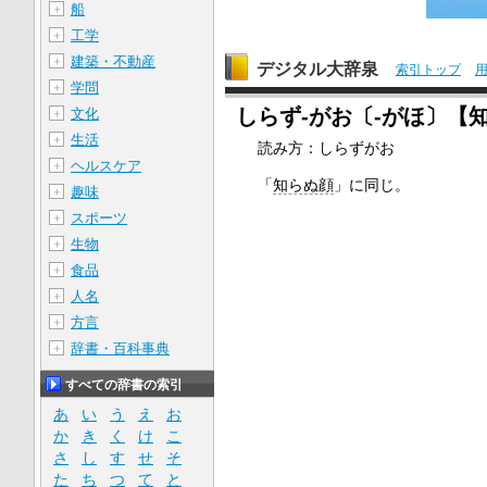
船
＋
工学
＋
建築・不動産
＋
デジタル大辞泉
索引トップ
学問
＋
しらず‐がお〔‐がほ〕【
文化
＋
生活
＋
読み方：しらずがお
ヘルスケア
＋
「
知らぬ顔
」に同じ。
趣味
＋
スポーツ
＋
生物
＋
食品
＋
人名
＋
方言
＋
辞書・百科事典
＋
すべての辞書の索引
あ
い
う
え
お
か
き
く
け
こ
さ
し
す
せ
そ
た
ち
つ
て
と