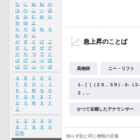
な
に
ぬ
ね
の
は
ひ
ふ
へ
ほ
ま
み
む
め
も
や
ゆ
よ
ら
り
る
れ
ろ
わ
を
ん
急上昇のことば
が
ぎ
ぐ
げ
ご
ざ
じ
ず
ぜ
ぞ
だ
ぢ
づ
で
ど
ば
び
ぶ
べ
ぼ
ぱ
ぴ
ぷ
ぺ
ぽ
高物師
ニー・リフト
Ａ
Ｂ
Ｃ
Ｄ
Ｅ
Ｆ
Ｇ
Ｈ
Ｉ
Ｊ
１‐［［（２Ｓ，３Ｒ）‐３‐（２
Ｋ
Ｌ
Ｍ
Ｎ
Ｏ
２，…
Ｐ
Ｑ
Ｒ
Ｓ
Ｔ
Ｕ
Ｖ
Ｗ
Ｘ
Ｙ
Ｚ
かつて在籍したアナウンサー
１
２
３
４
５
６
７
８
９
０
記号
知らず顔と同じ種類の言葉