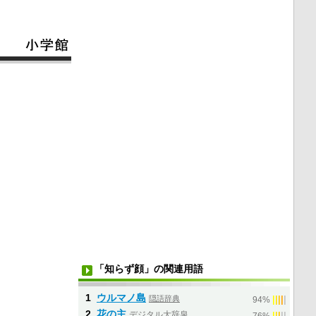
「知らず顔」の関連用語
1
ウルマノ島
隠語辞典
|
|
|
|
|
94%
2
花の主
デジタル大辞泉
|
|
|
|
|