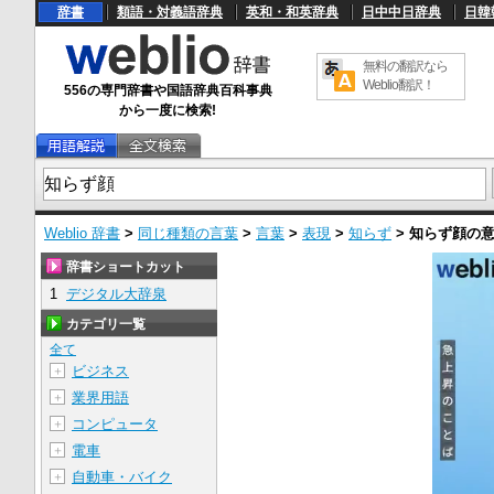
辞書
類語・対義語辞典
英和・和英辞典
日中中日辞典
日韓
無料の翻訳なら
Weblio翻訳！
556の専門辞書や国語辞典百科事典
から一度に検索!
Weblio 辞書
>
同じ種類の言葉
>
言葉
>
表現
>
知らず
>
知らず顔
の
辞書ショートカット
1
デジタル大辞泉
カテゴリ一覧
全て
ビジネス
＋
業界用語
＋
コンピュータ
＋
電車
＋
自動車・バイク
＋