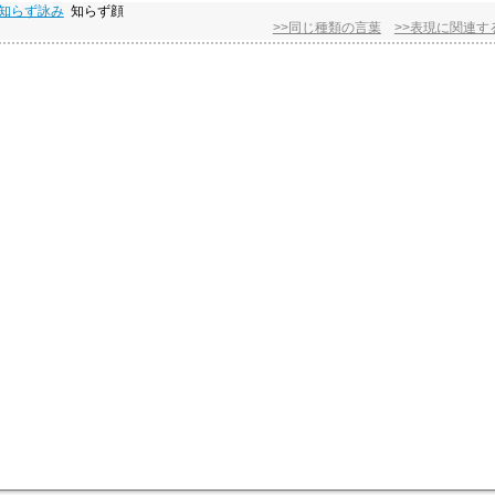
知らず詠み
知らず顔
>>同じ種類の言葉
>>表現に関連す