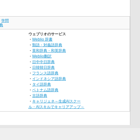
｜
学問
典
ウェブリオのサービス
・
Weblio 辞書
・
類語・対義語辞典
・
英和辞典・和英辞典
・
Weblio翻訳
・
日中中日辞典
・
日韓韓日辞典
・
フランス語辞典
・
インドネシア語辞典
・
タイ語辞典
・
ベトナム語辞典
・
古語辞典
・
キャリジェネ～生成AIスクー
ル・AIスキルでキャリアアップ～