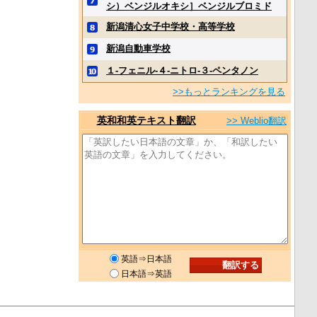
シ）ベンジルオキシ］ベンジルブロミド
新潟清心女子中学校・高等学校
新潟自動車学校
１‐フェニル‐４‐ニトロ‐３‐ペンタノン
>>もっとランキングを見る
英和和英テキスト翻訳
>> Weblio翻訳
英語⇒日本語
日本語⇒英語