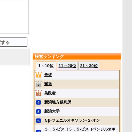
検索ランキング
1～10位
11～20位
21～30位
最遅
邂逅
為政者
新潟地方裁判所
新潟大学
５β‐フェニルオキソラン‐２‐オン
３，５‐ビス［３，５‐ビス（ベンジルオキ