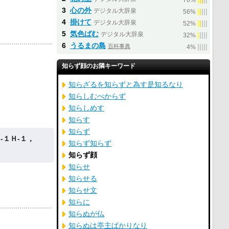
76%
3
心の外
デジタル大辞泉
|
|
|
|
|
56%
4
掛けて
デジタル大辞泉
|
|
|
|
|
52%
5
気色ばむ
デジタル大辞泉
|
|
|
|
|
32%
6
うるまの島
百科事典
|
|
|
|
|
4%
知らず顔のお隣キーワード
知らざるを知らずと為す是知るなり
知らしむべからず
知らしめす
知らす
知らず
‐１Ｈ‐１，
知らず知らず
知らず顔
知らせ
知らせる
知らせ文
知らに
知らぬが仏
知らぬは亭主ばかりなり