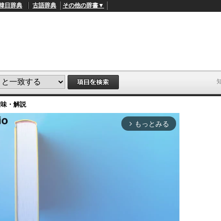
韓日辞典
古語辞典
その他の辞書▼
意味・解説
もっとみる
arrow_forward_ios