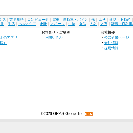
ネス
｜
業界用語
｜
コンピュータ
｜
電車
｜
自動車・バイク
｜
船
｜
工学
｜
建築・不動産
文化
｜
生活
｜
ヘルスケア
｜
趣味
｜
スポーツ
｜
生物
｜
食品
｜
人名
｜
方言
｜
辞書・百科事
お問合せ・ご要望
会社概要
オのアプリ
・
お問い合わせ
・
公式企業ページ
探す
・
会社情報
・
採用情報
©2026 GRAS Group, Inc.
RSS