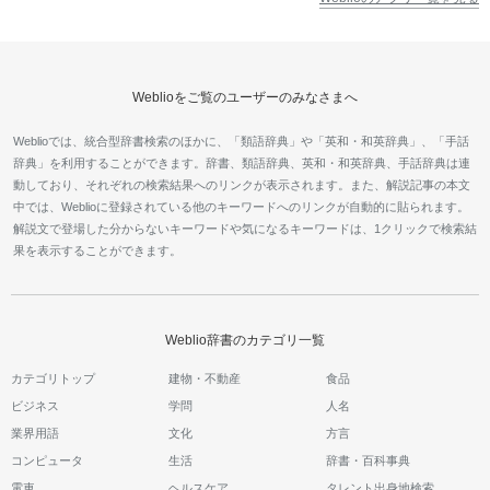
Weblioをご覧のユーザーのみなさまへ
Weblioでは、統合型辞書検索のほかに、「類語辞典」や「英和・和英辞典」、「手話
辞典」を利用することができます。辞書、類語辞典、英和・和英辞典、手話辞典は連
動しており、それぞれの検索結果へのリンクが表示されます。また、解説記事の本文
中では、Weblioに登録されている他のキーワードへのリンクが自動的に貼られます。
解説文で登場した分からないキーワードや気になるキーワードは、1クリックで検索結
果を表示することができます。
Weblio辞書のカテゴリ一覧
カテゴリトップ
建物・不動産
食品
ビジネス
学問
人名
業界用語
文化
方言
コンピュータ
生活
辞書・百科事典
電車
ヘルスケア
タレント出身地検索