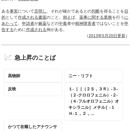
ある
事実
について
言明し
、それが確かであるとの
判断
を得ることを
目
的
として
作成される
書面
のこと。
例え
ば、
薬事
に関する
業務
を行う
に
あたって
、
申請者
が
麻薬
などの
中毒
者や
精神障害者
ではないことを
申
告する
ために
作成される
例がある。
（
2013年5月
20日
更新
）
急上昇のことば
高物師
ニー・リフト
反映
１‐［［（２Ｓ，３Ｒ）‐３‐
（２‐クロロフェニル）‐２‐
（４‐フルオロフェニル）オ
キシラニル］メチル］‐１
Ｈ‐１，２，…
かつて在籍したアナウンサ