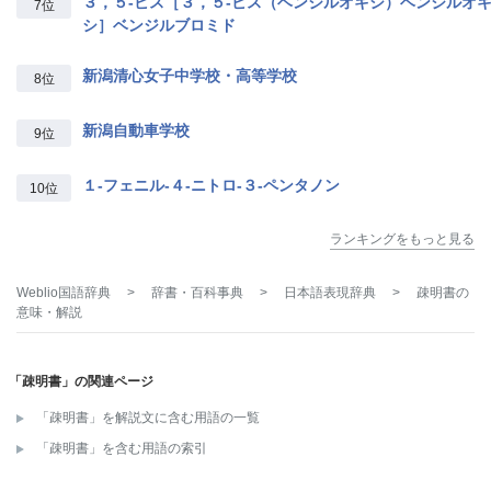
３，５‐ビス［３，５‐ビス（ベンジルオキシ）ベンジルオ
7位
シ］ベンジルブロミド
新潟清心女子中学校・高等学校
8位
新潟自動車学校
9位
１‐フェニル‐４‐ニトロ‐３‐ペンタノン
10位
ランキングをもっと見る
Weblio国語辞典
>
辞書・百科事典
>
日本語表現辞典
>
疎明書
の
意味・解説
「疎明書」の関連ページ
「疎明書」を解説文に含む用語の一覧
「疎明書」を含む用語の索引