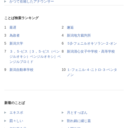
かつて在籍したアナウンサー
ことば検索ランキング
最遅
邂逅
為政者
新潟地方裁判所
新潟大学
５β‐フェニルオキソラン‐２‐オン
３，５‐ビス［３，５‐ビス（ベン
新潟清心女子中学校・高等学校
ジルオキシ）ベンジルオキシ］ベ
ンジルブロミド
新潟自動車学校
１‐フェニル‐４‐ニトロ‐３‐ペンタ
ノン
新着のことば
エキスポ
月とすっぽん
図々しい
割れ鍋に綴じ蓋