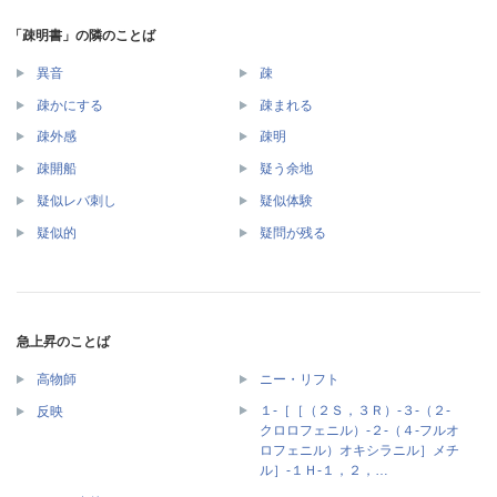
「疎明書」の隣のことば
異音
疎
疎かにする
疎まれる
疎外感
疎明
疎開船
疑う余地
疑似レバ刺し
疑似体験
疑似的
疑問が残る
急上昇のことば
高物師
ニー・リフト
１‐［［（２Ｓ，３Ｒ）‐３‐（２‐
反映
クロロフェニル）‐２‐（４‐フルオ
ロフェニル）オキシラニル］メチ
ル］‐１Ｈ‐１，２，…