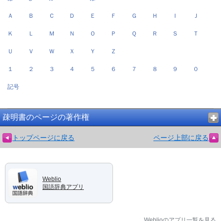
Ａ
Ｂ
Ｃ
Ｄ
Ｅ
Ｆ
Ｇ
Ｈ
Ｉ
Ｊ
Ｋ
Ｌ
Ｍ
Ｎ
Ｏ
Ｐ
Ｑ
Ｒ
Ｓ
Ｔ
Ｕ
Ｖ
Ｗ
Ｘ
Ｙ
Ｚ
１
２
３
４
５
６
７
８
９
０
記号
疎明書のページの著作権
トップページに戻る
ページ上部に戻る
Weblio
国語辞典アプリ
Weblioのアプリ一覧を見る