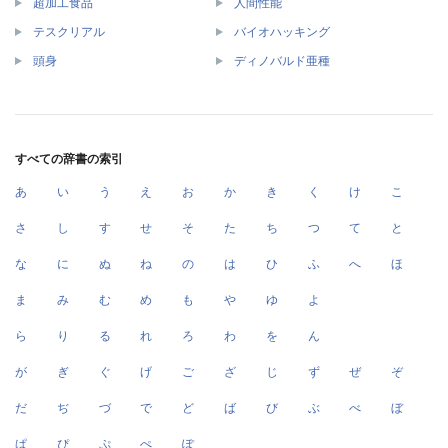
超加工食品
人間性能
テスクリアル
バイオハッキング
頭身
ディノバルド亜種
すべての辞書の索引
あ
い
う
え
お
か
き
く
け
こ
さ
し
す
せ
そ
た
ち
つ
て
と
な
に
ぬ
ね
の
は
ひ
ふ
へ
ほ
ま
み
む
め
も
や
ゆ
よ
ら
り
る
れ
ろ
わ
を
ん
が
ぎ
ぐ
げ
ご
ざ
じ
ず
ぜ
ぞ
だ
ぢ
づ
で
ど
ば
び
ぶ
べ
ぼ
ぱ
ぴ
ぷ
ぺ
ぽ