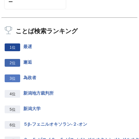
ー
ことば検索ランキング
最遅
1位
邂逅
2位
為政者
3位
新潟地方裁判所
4位
新潟大学
5位
５β‐フェニルオキソラン‐２‐オン
6位