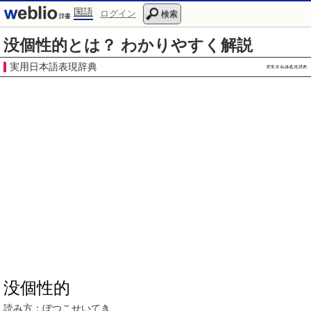
国語
ログイン
検索
没個性的とは？ わかりやすく解説
実用日本語表現辞典
没個性的
読み方：
ぼつこせいてき