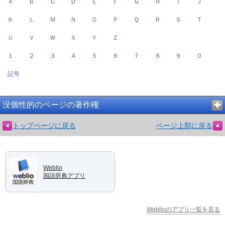
Ａ
Ｂ
Ｃ
Ｄ
Ｅ
Ｆ
Ｇ
Ｈ
Ｉ
Ｊ
Ｋ
Ｌ
Ｍ
Ｎ
Ｏ
Ｐ
Ｑ
Ｒ
Ｓ
Ｔ
Ｕ
Ｖ
Ｗ
Ｘ
Ｙ
Ｚ
１
２
３
４
５
６
７
８
９
０
記号
没個性的のページの著作権
トップページに戻る
ページ上部に戻る
Weblio
国語辞典アプリ
Weblioのアプリ一覧を見る