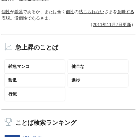
個性
が
希薄
であるか、または全く
個性
の
感じられない
さまを
意味する
表現
。
没個性
であるさま。
（
2011年11月
7日
更新
）
急上昇のことば
雑魚マンコ
健全な
甜瓜
進捗
行流
ことば検索ランキング