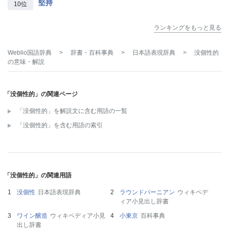
堅持
10位
ランキングをもっと見る
Weblio国語辞典
>
辞書・百科事典
>
日本語表現辞典
>
没個性的
の意味・解説
「没個性的」の関連ページ
「没個性的」を解説文に含む用語の一覧
「没個性的」を含む用語の索引
「没個性的」の関連用語
没個性
日本語表現辞典
ラウンドバーニアン
ウィキペデ
ィア小見出し辞書
ワイン醸造
ウィキペディア小見
小東京
百科事典
出し辞書