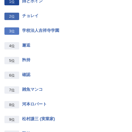
姉とボイン
1位
チョレイ
2位
学校法人吉祥寺学園
3位
邂逅
4位
矜持
5位
確認
6位
雑魚マンコ
7位
河本ロバート
8位
松村謙三 (実業家)
9位