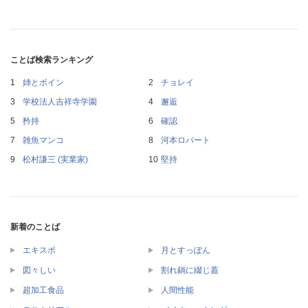
ことば検索ランキング
姉とボイン
チョレイ
学校法人吉祥寺学園
邂逅
矜持
確認
雑魚マンコ
河本ロバート
松村謙三 (実業家)
堅持
新着のことば
エキスポ
月とすっぽん
図々しい
割れ鍋に綴じ蓋
超加工食品
人間性能