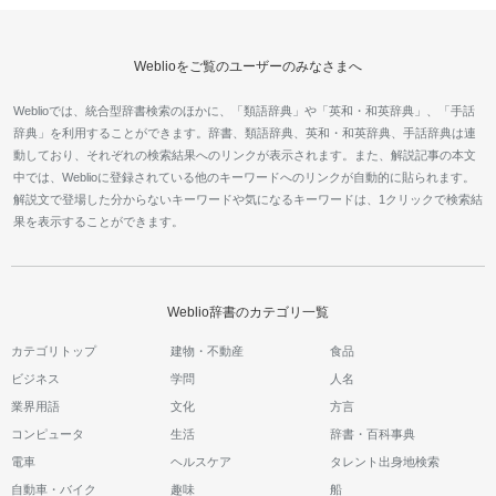
Weblioをご覧のユーザーのみなさまへ
Weblioでは、統合型辞書検索のほかに、「類語辞典」や「英和・和英辞典」、「手話
辞典」を利用することができます。辞書、類語辞典、英和・和英辞典、手話辞典は連
動しており、それぞれの検索結果へのリンクが表示されます。また、解説記事の本文
中では、Weblioに登録されている他のキーワードへのリンクが自動的に貼られます。
解説文で登場した分からないキーワードや気になるキーワードは、1クリックで検索結
果を表示することができます。
Weblio辞書のカテゴリ一覧
カテゴリトップ
建物・不動産
食品
ビジネス
学問
人名
業界用語
文化
方言
コンピュータ
生活
辞書・百科事典
電車
ヘルスケア
タレント出身地検索
自動車・バイク
趣味
船