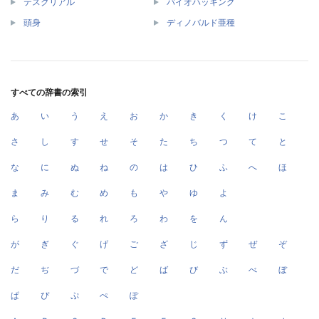
テスクリアル
バイオハッキング
頭身
ディノバルド亜種
すべての辞書の索引
あ
い
う
え
お
か
き
く
け
こ
さ
し
す
せ
そ
た
ち
つ
て
と
な
に
ぬ
ね
の
は
ひ
ふ
へ
ほ
ま
み
む
め
も
や
ゆ
よ
ら
り
る
れ
ろ
わ
を
ん
が
ぎ
ぐ
げ
ご
ざ
じ
ず
ぜ
ぞ
だ
ぢ
づ
で
ど
ば
び
ぶ
べ
ぼ
ぱ
ぴ
ぷ
ぺ
ぽ