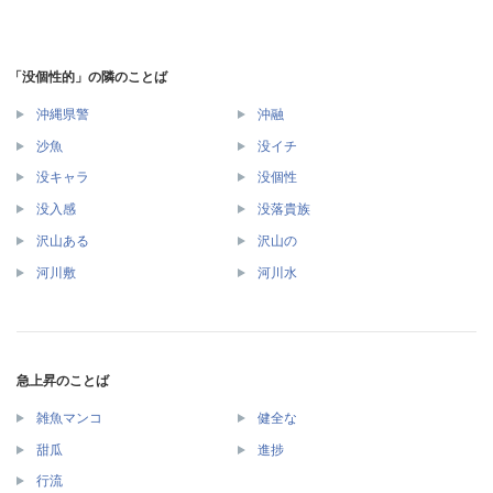
「没個性的」の隣のことば
沖縄県警
沖融
沙魚
没イチ
没キャラ
没個性
没入感
没落貴族
沢山ある
沢山の
河川敷
河川水
急上昇のことば
雑魚マンコ
健全な
甜瓜
進捗
行流