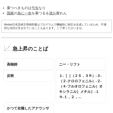
棄つべきものは
弓矢
なり
国家
の
為に
一命
を棄つるを
誰か
厭わん
Weblio日本語例文用例辞書はプログラムで機械的に例文を生成しているため、不適
切な項目が含まれていることもあります。ご了承くださいませ。
急上昇のことば
高物師
ニー・リフト
反映
１‐［［（２Ｓ，３Ｒ）‐３‐
（２‐クロロフェニル）‐２‐
（４‐フルオロフェニル）オ
キシラニル］メチル］‐１
Ｈ‐１，２，…
かつて在籍したアナウンサ