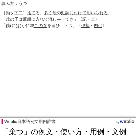
読み方：うつ
［動タ
下二
］
捨て
る。
多く
他の
動詞
に付けて
用いられる
。
「
此の
子は
葦船
に
入れて
流し
―・てき」〈記・上〉
「俄(には)かに親
この女
を追ひ―・つ」〈
伊勢
・
四〇
〉
Weblio日本語例文用例辞書
「棄つ」の例文・使い方・用例・文例