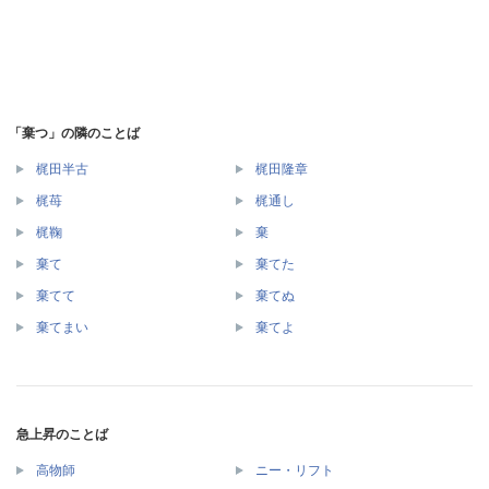
「棄つ」の隣のことば
梶田半古
梶田隆章
梶苺
梶通し
梶鞠
棄
棄て
棄てた
棄てて
棄てぬ
棄てまい
棄てよ
急上昇のことば
高物師
ニー・リフト