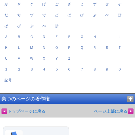
が
ぎ
ぐ
げ
ご
ざ
じ
ず
ぜ
ぞ
だ
ぢ
づ
で
ど
ば
び
ぶ
べ
ぼ
ぱ
ぴ
ぷ
ぺ
ぽ
Ａ
Ｂ
Ｃ
Ｄ
Ｅ
Ｆ
Ｇ
Ｈ
Ｉ
Ｊ
Ｋ
Ｌ
Ｍ
Ｎ
Ｏ
Ｐ
Ｑ
Ｒ
Ｓ
Ｔ
Ｕ
Ｖ
Ｗ
Ｘ
Ｙ
Ｚ
１
２
３
４
５
６
７
８
９
０
記号
棄つのページの著作権
トップページに戻る
ページ上部に戻る