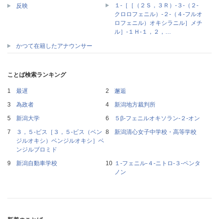
１‐［［（２Ｓ，３Ｒ）‐３‐（２‐
反映
クロロフェニル）‐２‐（４‐フルオ
ロフェニル）オキシラニル］メチ
ル］‐１Ｈ‐１，２，…
かつて在籍したアナウンサー
ことば検索ランキング
最遅
邂逅
為政者
新潟地方裁判所
新潟大学
５β‐フェニルオキソラン‐２‐オン
３，５‐ビス［３，５‐ビス（ベン
新潟清心女子中学校・高等学校
ジルオキシ）ベンジルオキシ］ベ
ンジルブロミド
新潟自動車学校
１‐フェニル‐４‐ニトロ‐３‐ペンタ
ノン