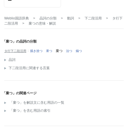
ー
Weblio国語辞典
>
品詞の分類
>
動詞
>
下二段活用
>
タ行下
二段活用
>
棄つ
の意味・解説
「棄つ」の品詞の分類
棄つ
タ行下二段活用
掻き捨つ
果つ
泊つ
煽つ
品詞
下二段活用に関連する言葉
「棄つ」の関連ページ
「棄つ」を解説文に含む用語の一覧
「棄つ」を含む用語の索引