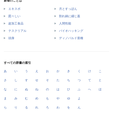
新着のことば
エキスポ
月とすっぽん
図々しい
割れ鍋に綴じ蓋
超加工食品
人間性能
テスクリアル
バイオハッキング
頭身
ディノバルド亜種
すべての辞書の索引
あ
い
う
え
お
か
き
く
け
こ
さ
し
す
せ
そ
た
ち
つ
て
と
な
に
ぬ
ね
の
は
ひ
ふ
へ
ほ
ま
み
む
め
も
や
ゆ
よ
ら
り
る
れ
ろ
わ
を
ん