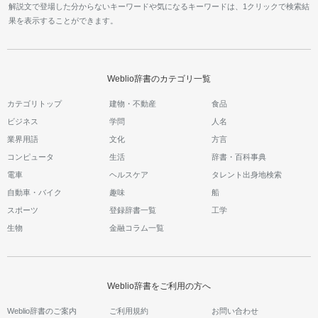
解説文で登場した分からないキーワードや気になるキーワードは、1クリックで検索結
果を表示することができます。
Weblio辞書のカテゴリ一覧
カテゴリトップ
建物・不動産
食品
ビジネス
学問
人名
業界用語
文化
方言
コンピュータ
生活
辞書・百科事典
電車
ヘルスケア
タレント出身地検索
自動車・バイク
趣味
船
スポーツ
登録辞書一覧
工学
生物
金融コラム一覧
Weblio辞書をご利用の方へ
Weblio辞書のご案内
ご利用規約
お問い合わせ