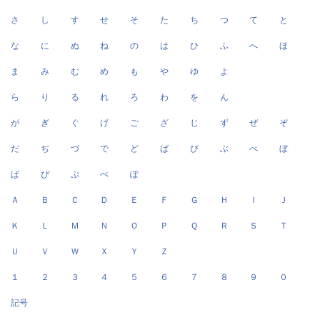
さ
し
す
せ
そ
た
ち
つ
て
と
な
に
ぬ
ね
の
は
ひ
ふ
へ
ほ
ま
み
む
め
も
や
ゆ
よ
ら
り
る
れ
ろ
わ
を
ん
が
ぎ
ぐ
げ
ご
ざ
じ
ず
ぜ
ぞ
だ
ぢ
づ
で
ど
ば
び
ぶ
べ
ぼ
ぱ
ぴ
ぷ
ぺ
ぽ
Ａ
Ｂ
Ｃ
Ｄ
Ｅ
Ｆ
Ｇ
Ｈ
Ｉ
Ｊ
Ｋ
Ｌ
Ｍ
Ｎ
Ｏ
Ｐ
Ｑ
Ｒ
Ｓ
Ｔ
Ｕ
Ｖ
Ｗ
Ｘ
Ｙ
Ｚ
１
２
３
４
５
６
７
８
９
０
記号