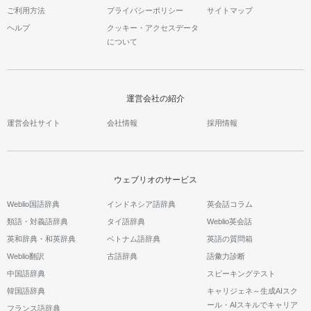
ご利用方法
プライバシーポリシー
サイトマップ
ヘルプ
クッキー・アクセスデータ
について
運営会社の紹介
運営会社サイト
会社情報
採用情報
ウェブリオのサービス
Weblio国語辞典
インドネシア語辞典
英会話コラム
類語・対義語辞典
タイ語辞典
Weblio英会話
英和辞典・和英辞典
ベトナム語辞典
英語の質問箱
Weblio翻訳
古語辞典
語彙力診断
中国語辞典
スピーキングテスト
韓国語辞典
キャリジェネ～生成AIスク
ール・AIスキルでキャリア
フランス語辞典