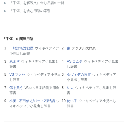
「手傷」を解説文に含む用語の一覧
「手傷」を含む用語の索引
「手傷」の関連用語
一騎討ち対戦歴
ウィキペディア
傷
デジタル大辞泉
小見出し辞書
あまぎ
ウィキペディア小見出し
VS コムチ
ウィキペディア小見出
辞書
し辞書
VS マクセ
ウィキペディア小見出
ダヴィデの言霊
ウィキペディア
し辞書
小見出し辞書
傷を負う
Weblio日本語例文用例
功太
ウィキペディア小見出し辞
辞書
書
小英 - 石田信之/パート2第6話
ウ
使い手
ウィキペディア小見出し
ィキペディア小見出し辞書
辞書