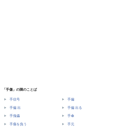
「手傷」の隣のことば
手信号
手偏
手偏 出
手偏 出る
手傀儡
手傘
手傷を負う
手元