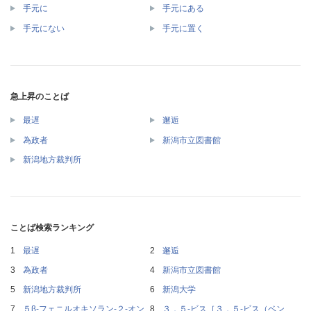
手元に
手元にある
手元にない
手元に置く
急上昇のことば
最遅
邂逅
為政者
新潟市立図書館
新潟地方裁判所
ことば検索ランキング
最遅
邂逅
為政者
新潟市立図書館
新潟地方裁判所
新潟大学
５β‐フェニルオキソラン‐２‐オン
３，５‐ビス［３，５‐ビス（ベン