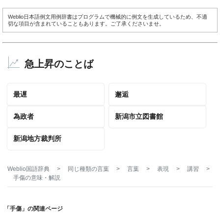
Weblio日本語例文用例辞書はプログラムで機械的に例文を生成しているため、不適
切な項目が含まれていることもあります。ご了承くださいませ。
急上昇のことば
最遅
邂逅
為政者
新潟市立図書館
新潟地方裁判所
Weblio国語辞典
>
同じ種類の言葉
>
言葉
>
表現
>
講習
>
手傷
の意味・解説
「手傷」の関連ページ