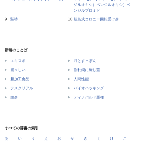
ジルオキシ）ベンジルオキシ］ベ
ンジルブロミド
黙祷
新島式コロニー回転受け身
新着のことば
エキスポ
月とすっぽん
図々しい
割れ鍋に綴じ蓋
超加工食品
人間性能
テスクリアル
バイオハッキング
頭身
ディノバルド亜種
すべての辞書の索引
あ
い
う
え
お
か
き
く
け
こ