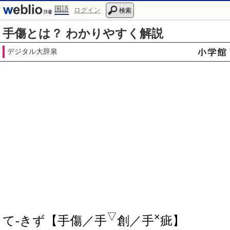
国語
ログイン
検索
手傷とは？ わかりやすく解説
デジタル大辞泉
▽
×
て‐きず【手傷／手
創／手
疵】