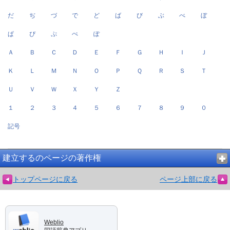
だ
ぢ
づ
で
ど
ば
び
ぶ
べ
ぼ
ぱ
ぴ
ぷ
ぺ
ぽ
Ａ
Ｂ
Ｃ
Ｄ
Ｅ
Ｆ
Ｇ
Ｈ
Ｉ
Ｊ
Ｋ
Ｌ
Ｍ
Ｎ
Ｏ
Ｐ
Ｑ
Ｒ
Ｓ
Ｔ
Ｕ
Ｖ
Ｗ
Ｘ
Ｙ
Ｚ
１
２
３
４
５
６
７
８
９
０
記号
建立するのページの著作権
トップページに戻る
ページ上部に戻る
Weblio