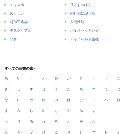
エキスポ
月とすっぽん
図々しい
割れ鍋に綴じ蓋
超加工食品
人間性能
テスクリアル
バイオハッキング
頭身
ディノバルド亜種
すべての辞書の索引
あ
い
う
え
お
か
き
く
け
こ
さ
し
す
せ
そ
た
ち
つ
て
と
な
に
ぬ
ね
の
は
ひ
ふ
へ
ほ
ま
み
む
め
も
や
ゆ
よ
ら
り
る
れ
ろ
わ
を
ん
が
ぎ
ぐ
げ
ご
ざ
じ
ず
ぜ
ぞ