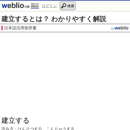
国語
ログイン
検索
建立するとは？ わかりやすく解説
日本語活用形辞書
建立する
読み方：
けんりつ
する、
こんりゅう
する