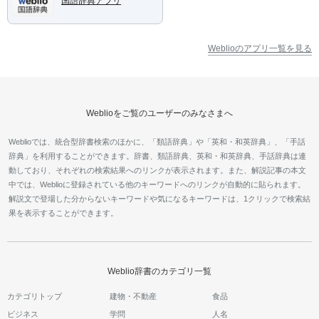
国語辞典アプリ
Weblioのアプリ一覧を見る
Weblioをご覧のユーザーのみなさまへ
Weblioでは、統合型辞書検索のほかに、「類語辞典」や「英和・和英辞典」、「手話
辞典」を利用することができます。辞書、類語辞典、英和・和英辞典、手話辞典は連
動しており、それぞれの検索結果へのリンクが表示されます。また、解説記事の本文
中では、Weblioに登録されている他のキーワードへのリンクが自動的に貼られます。
解説文で登場した分からないキーワードや気になるキーワードは、1クリックで検索結
果を表示することができます。
Weblio辞書のカテゴリ一覧
カテゴリトップ
建物・不動産
食品
ビジネス
学問
人名