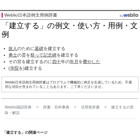
Weblio日本語例文用例辞書
「建立する」の例文・使い方・用例・文
例
故人
のために
墓碑
を建立する
勇士
の霊を
祭って
記念碑
を建立する
その宮を建立するのに
四十
年の
年月
を
費やした
(
寺院
を)建立する
Weblio日本語例文用例辞書はプログラムで機械的に例文を生成しているため、不適
切な項目が含まれていることもあります。ご了承くださいませ。
Weblio国語辞典
>
辞書・百科事典
>
活用形辞書
>
建立する
の意
味・解説
「建立する」の関連ページ