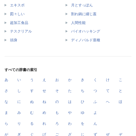
エキスポ
月とすっぽん
図々しい
割れ鍋に綴じ蓋
超加工食品
人間性能
テスクリアル
バイオハッキング
頭身
ディノバルド亜種
すべての辞書の索引
あ
い
う
え
お
か
き
く
け
こ
さ
し
す
せ
そ
た
ち
つ
て
と
な
に
ぬ
ね
の
は
ひ
ふ
へ
ほ
ま
み
む
め
も
や
ゆ
よ
ら
り
る
れ
ろ
わ
を
ん
が
ぎ
ぐ
げ
ご
ざ
じ
ず
ぜ
ぞ