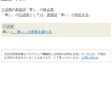
ク活用
の
形容詞
「寒し」の
終止形
。
「寒し」の
口語形
としては、
形容詞
「寒い」が
対応する
。
口語形
寒い
» 「寒い」の意味を調べる
文語活用形辞書はプログラムで機械的に活用形や説明を生成しているため、不適切
な項目が含まれていることもあります。ご了承くださいませ。
お問い合わせ
。