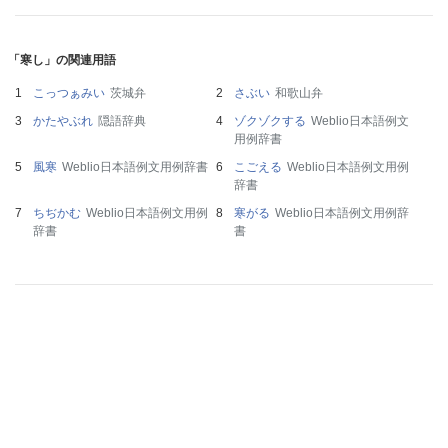
「寒し」の関連用語
こっつぁみい
茨城弁
さぶい
和歌山弁
かたやぶれ
隠語辞典
ゾクゾクする
Weblio日本語例文
用例辞書
風寒
Weblio日本語例文用例辞書
こごえる
Weblio日本語例文用例
辞書
ちぢかむ
Weblio日本語例文用例
寒がる
Weblio日本語例文用例辞
辞書
書