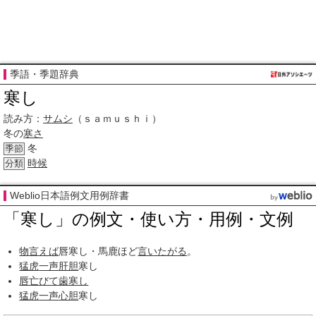
季語・季題辞典
寒し
読み方：
サムシ
（ｓａｍｕｓｈｉ）
冬の
寒さ
冬
季節
時候
分類
Weblio日本語例文用例辞書
「寒し」の例文・使い方・用例・文例
物言えば
唇寒し・馬鹿ほど
言いたがる
。
猛虎
一声
肝胆
寒し
唇亡びて歯寒し
猛虎
一声
心胆
寒し