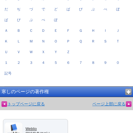
だ
ぢ
づ
で
ど
ば
び
ぶ
べ
ぼ
ぱ
ぴ
ぷ
ぺ
ぽ
Ａ
Ｂ
Ｃ
Ｄ
Ｅ
Ｆ
Ｇ
Ｈ
Ｉ
Ｊ
Ｋ
Ｌ
Ｍ
Ｎ
Ｏ
Ｐ
Ｑ
Ｒ
Ｓ
Ｔ
Ｕ
Ｖ
Ｗ
Ｘ
Ｙ
Ｚ
１
２
３
４
５
６
７
８
９
０
記号
寒しのページの著作権
トップページに戻る
ページ上部に戻る
Weblio