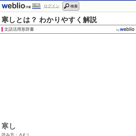
国語
ログイン
検索
寒しとは？ わかりやすく解説
文語活用形辞書
寒し
読み方
：さむし