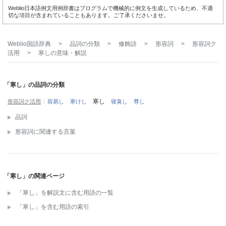
Weblio日本語例文用例辞書はプログラムで機械的に例文を生成しているため、不適
切な項目が含まれていることもあります。ご了承くださいませ。
Weblio国語辞典
>
品詞の分類
>
修飾語
>
形容詞
>
形容詞ク
活用
>
寒し
の意味・解説
「寒し」の品詞の分類
寒し
形容詞ク活用
容易し
寒けし
寝臭し
尊し
品詞
形容詞に関連する言葉
「寒し」の関連ページ
「寒し」を解説文に含む用語の一覧
「寒し」を含む用語の索引