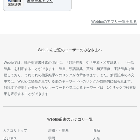
国語辞典アプリ
Weblioのアプリ一覧を見る
Weblioをご覧のユーザーのみなさまへ
Weblioでは、統合型辞書検索のほかに、「類語辞典」や「英和・和英辞典」、「手話
辞典」を利用することができます。辞書、類語辞典、英和・和英辞典、手話辞典は連
動しており、それぞれの検索結果へのリンクが表示されます。また、解説記事の本文
中では、Weblioに登録されている他のキーワードへのリンクが自動的に貼られます。
解説文で登場した分からないキーワードや気になるキーワードは、1クリックで検索結
果を表示することができます。
Weblio辞書のカテゴリ一覧
カテゴリトップ
建物・不動産
食品
ビジネス
学問
人名