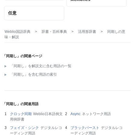
任意
Weblio国語辞典
>
辞書・百科事典
>
活用形辞書
>
同期し
の意
味・解説
「同期し」の関連ページ
「同期し」を解説文に含む用語の一覧
「同期し」を含む用語の索引
「同期し」の関連用語
クロック同期
Weblio日本語例文
Async
ネットワーク用語
用例辞書
フェイズ・シンク
デジタルレコ
ブラックバースト
デジタルレコ
ーディング用語
ーディング用語