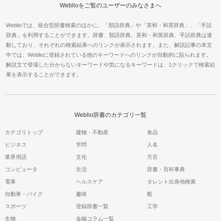
Weblioをご覧のユーザーのみなさまへ
Weblioでは、統合型辞書検索のほかに、「類語辞典」や「英和・和英辞典」、「手話
辞典」を利用することができます。辞書、類語辞典、英和・和英辞典、手話辞典は連
動しており、それぞれの検索結果へのリンクが表示されます。また、解説記事の本文
中では、Weblioに登録されている他のキーワードへのリンクが自動的に貼られます。
解説文で登場した分からないキーワードや気になるキーワードは、1クリックで検索結
果を表示することができます。
Weblio辞書のカテゴリ一覧
カテゴリトップ
建物・不動産
食品
ビジネス
学問
人名
業界用語
文化
方言
コンピュータ
生活
辞書・百科事典
電車
ヘルスケア
タレント出身地検索
自動車・バイク
趣味
船
スポーツ
登録辞書一覧
工学
生物
金融コラム一覧