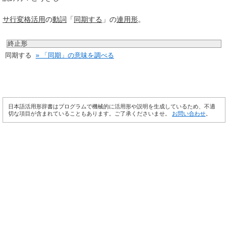
サ行変格活用
の
動詞
「
同期する
」の
連用形
。
終止形
同期する
» 「同期」の意味を調べる
日本語活用形辞書はプログラムで機械的に活用形や説明を生成しているため、不適
切な項目が含まれていることもあります。ご了承くださいませ。
お問い合わせ
。