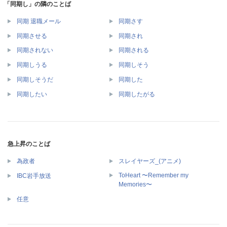
「同期し」の隣のことば
同期 退職メール
同期さす
同期させる
同期され
同期されない
同期される
同期しうる
同期しそう
同期しそうだ
同期した
同期したい
同期したがる
急上昇のことば
為政者
スレイヤーズ_(アニメ)
ToHeart 〜Remember my
IBC岩手放送
Memories〜
任意