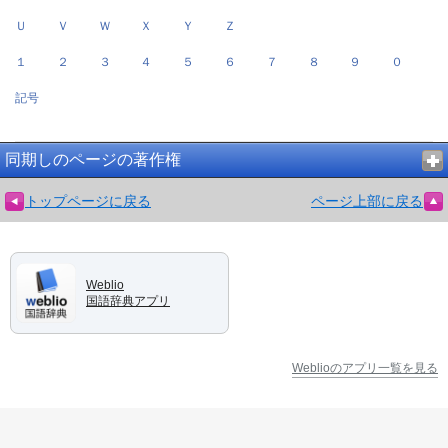
Ｕ
Ｖ
Ｗ
Ｘ
Ｙ
Ｚ
１
２
３
４
５
６
７
８
９
０
記号
同期しのページの著作権
トップページに戻る
ページ上部に戻る
Weblio
国語辞典アプリ
Weblioのアプリ一覧を見る