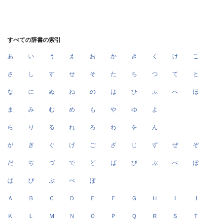
すべての辞書の索引
あ
い
う
え
お
か
き
く
け
こ
さ
し
す
せ
そ
た
ち
つ
て
と
な
に
ぬ
ね
の
は
ひ
ふ
へ
ほ
ま
み
む
め
も
や
ゆ
よ
ら
り
る
れ
ろ
わ
を
ん
が
ぎ
ぐ
げ
ご
ざ
じ
ず
ぜ
ぞ
だ
ぢ
づ
で
ど
ば
び
ぶ
べ
ぼ
ぱ
ぴ
ぷ
ぺ
ぽ
Ａ
Ｂ
Ｃ
Ｄ
Ｅ
Ｆ
Ｇ
Ｈ
Ｉ
Ｊ
Ｋ
Ｌ
Ｍ
Ｎ
Ｏ
Ｐ
Ｑ
Ｒ
Ｓ
Ｔ