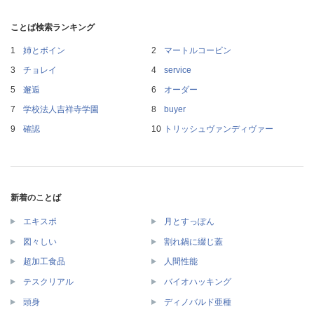
ことば検索ランキング
姉とボイン
マートルコービン
チョレイ
service
邂逅
オーダー
学校法人吉祥寺学園
buyer
確認
トリッシュヴァンディヴァー
新着のことば
エキスポ
月とすっぽん
図々しい
割れ鍋に綴じ蓋
超加工食品
人間性能
テスクリアル
バイオハッキング
頭身
ディノバルド亜種