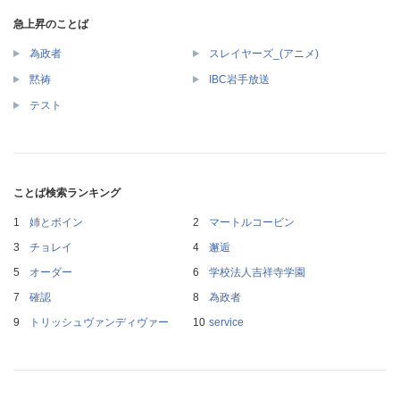
急上昇のことば
為政者
スレイヤーズ_(アニメ)
黙祷
IBC岩手放送
テスト
ことば検索ランキング
姉とボイン
マートルコービン
チョレイ
邂逅
オーダー
学校法人吉祥寺学園
確認
為政者
トリッシュヴァンディヴァー
service