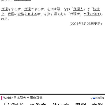
代理
をする者、
代理
できる者、を指す語。なお「
代理人
」は「
法律
上
、
代理
の
資格
を
有する
者」を指す語であり「代理者」と
使い分け
ら
れる。
（
2021年3月
23日
更新
）
Weblio日本語例文用例辞書