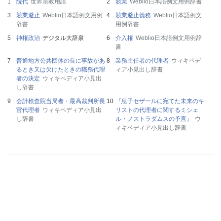
院代
世界宗教用語
競業
Weblio日本語例文用例辞書
競業避止
Weblio日本語例文用例
競業避止義務
Weblio日本語例文
辞書
用例辞書
神権政治
デジタル大辞泉
介入権
Weblio日本語例文用例辞
書
普通地方公共団体の長に事故があ
業務主任者の代理者
ウィキペデ
るとき又は欠けたときの職務代理
ィア小見出し辞書
者の決定
ウィキペディア小見出
し辞書
会計検査院当局者・最高裁判所長
『息子セザールに宛てた未来のキ
官代理者
ウィキペディア小見出
リストの代理者に関するミシェ
し辞書
ル・ノストラダムスの予言』
ウ
ィキペディア小見出し辞書