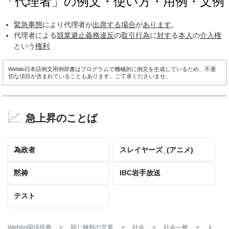
「代理者」の例文・使い方・用例・文例
緊急事態
により代理者が
出席する
場合
が
あります
。
代理者による
競業避止義務
違反
の
取引
行為
に
対す
る
本人
の
介入権
という
権利
Weblio日本語例文用例辞書はプログラムで機械的に例文を生成しているため、不適
切な項目が含まれていることもあります。ご了承くださいませ。
急上昇のことば
為政者
スレイヤーズ_(アニメ)
黙祷
IBC岩手放送
テスト
Weblio国語辞典
>
同じ種類の言葉
>
社会
>
社会一般
>
人