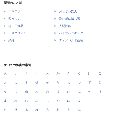
新着のことば
エキスポ
月とすっぽん
図々しい
割れ鍋に綴じ蓋
超加工食品
人間性能
テスクリアル
バイオハッキング
頭身
ディノバルド亜種
すべての辞書の索引
あ
い
う
え
お
か
き
く
け
こ
さ
し
す
せ
そ
た
ち
つ
て
と
な
に
ぬ
ね
の
は
ひ
ふ
へ
ほ
ま
み
む
め
も
や
ゆ
よ
ら
り
る
れ
ろ
わ
を
ん