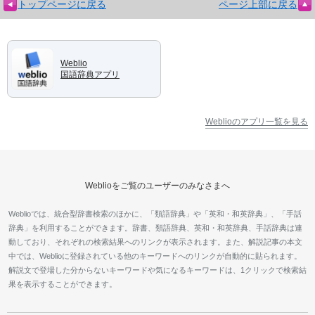
トップページに戻る
ページ上部に戻る
Weblio
国語辞典アプリ
Weblioのアプリ一覧を見る
Weblioをご覧のユーザーのみなさまへ
Weblioでは、統合型辞書検索のほかに、「類語辞典」や「英和・和英辞典」、「手話
辞典」を利用することができます。辞書、類語辞典、英和・和英辞典、手話辞典は連
動しており、それぞれの検索結果へのリンクが表示されます。また、解説記事の本文
中では、Weblioに登録されている他のキーワードへのリンクが自動的に貼られます。
解説文で登場した分からないキーワードや気になるキーワードは、1クリックで検索結
果を表示することができます。