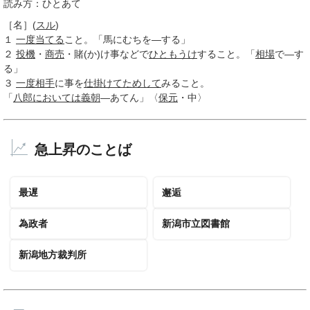
読み方：ひとあて
［名］
(
スル
)
１
一度
当てる
こと。「馬にむちを―する」
２
投機
・
商売
・賭(か)け事などで
ひともうけ
すること。「
相場
で―す
る」
３
一度
相手
に事を
仕掛けて
ためして
みること。
「
八郎
においては
義朝
―あてん」〈
保元
・中〉
急上昇のことば
最遅
邂逅
為政者
新潟市立図書館
新潟地方裁判所