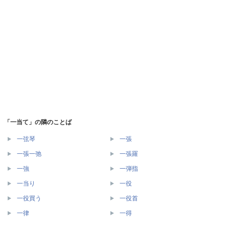
「一当て」の隣のことば
一弦琴
一張
一張一弛
一張羅
一強
一弾指
一当り
一役
一役買う
一役首
一律
一得