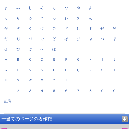
ま
み
む
め
も
や
ゆ
よ
ら
り
る
れ
ろ
わ
を
ん
が
ぎ
ぐ
げ
ご
ざ
じ
ず
ぜ
ぞ
だ
ぢ
づ
で
ど
ば
び
ぶ
べ
ぼ
ぱ
ぴ
ぷ
ぺ
ぽ
Ａ
Ｂ
Ｃ
Ｄ
Ｅ
Ｆ
Ｇ
Ｈ
Ｉ
Ｊ
Ｋ
Ｌ
Ｍ
Ｎ
Ｏ
Ｐ
Ｑ
Ｒ
Ｓ
Ｔ
Ｕ
Ｖ
Ｗ
Ｘ
Ｙ
Ｚ
１
２
３
４
５
６
７
８
９
０
記号
一当てのページの著作権