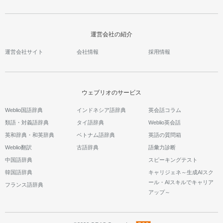
運営会社の紹介
運営会社サイト
会社情報
採用情報
ウェブリオのサービス
Weblio国語辞典
インドネシア語辞典
英会話コラム
類語・対義語辞典
タイ語辞典
Weblio英会話
英和辞典・和英辞典
ベトナム語辞典
英語の質問箱
Weblio翻訳
古語辞典
語彙力診断
中国語辞典
スピーキングテスト
韓国語辞典
キャリジェネ～生成AIスク
ール・AIスキルでキャリア
フランス語辞典
アップ～