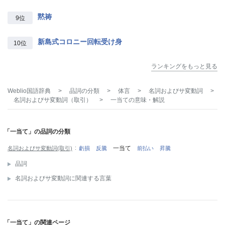
黙祷
9位
新島式コロニー回転受け身
10位
ランキングをもっと見る
Weblio国語辞典
>
品詞の分類
>
体言
>
名詞およびサ変動詞
>
名詞およびサ変動詞（取引）
>
一当て
の意味・解説
「一当て」の品詞の分類
一当て
名詞およびサ変動詞(取引)
虧損
反騰
前払い
昇騰
品詞
名詞およびサ変動詞に関連する言葉
「一当て」の関連ページ