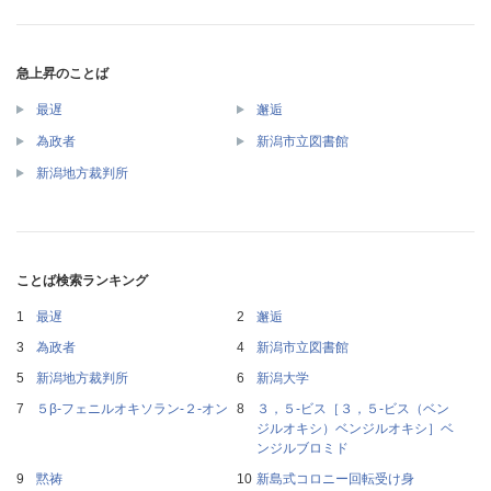
急上昇のことば
最遅
邂逅
為政者
新潟市立図書館
新潟地方裁判所
ことば検索ランキング
最遅
邂逅
為政者
新潟市立図書館
新潟地方裁判所
新潟大学
５β‐フェニルオキソラン‐２‐オン
３，５‐ビス［３，５‐ビス（ベン
ジルオキシ）ベンジルオキシ］ベ
ンジルブロミド
黙祷
新島式コロニー回転受け身