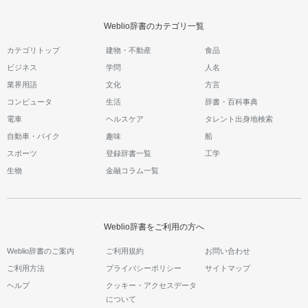
Weblio辞書のカテゴリ一覧
カテゴリトップ
建物・不動産
食品
ビジネス
学問
人名
業界用語
文化
方言
コンピュータ
生活
辞書・百科事典
電車
ヘルスケア
タレント出身地検索
自動車・バイク
趣味
船
スポーツ
登録辞書一覧
工学
生物
金融コラム一覧
Weblio辞書をご利用の方へ
Weblio辞書のご案内
ご利用規約
お問い合わせ
ご利用方法
プライバシーポリシー
サイトマップ
ヘルプ
クッキー・アクセスデータ
について