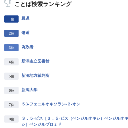
ことば検索ランキング
最遅
1位
邂逅
2位
為政者
3位
新潟市立図書館
4位
新潟地方裁判所
5位
新潟大学
6位
５β‐フェニルオキソラン‐２‐オン
7位
３，５‐ビス［３，５‐ビス（ベンジルオキシ）ベンジルオ
8位
シ］ベンジルブロミド