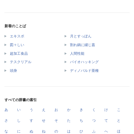
新着のことば
エキスポ
月とすっぽん
図々しい
割れ鍋に綴じ蓋
超加工食品
人間性能
テスクリアル
バイオハッキング
頭身
ディノバルド亜種
すべての辞書の索引
あ
い
う
え
お
か
き
く
け
こ
さ
し
す
せ
そ
た
ち
つ
て
と
な
に
ぬ
ね
の
は
ひ
ふ
へ
ほ