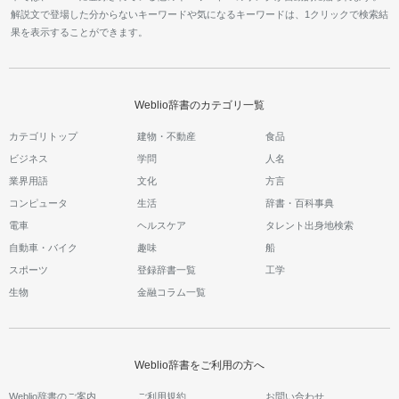
解説文で登場した分からないキーワードや気になるキーワードは、1クリックで検索結
果を表示することができます。
Weblio辞書のカテゴリ一覧
カテゴリトップ
建物・不動産
食品
ビジネス
学問
人名
業界用語
文化
方言
コンピュータ
生活
辞書・百科事典
電車
ヘルスケア
タレント出身地検索
自動車・バイク
趣味
船
スポーツ
登録辞書一覧
工学
生物
金融コラム一覧
Weblio辞書をご利用の方へ
Weblio辞書のご案内
ご利用規約
お問い合わせ