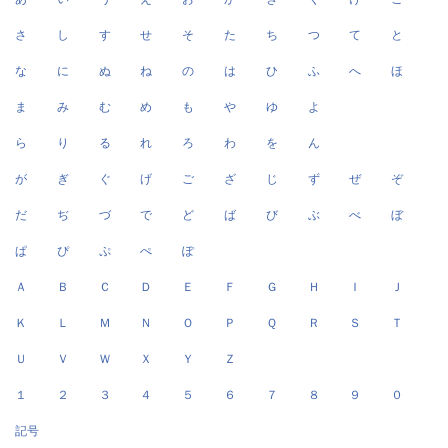
さ
し
す
せ
そ
た
ち
つ
て
と
な
に
ぬ
ね
の
は
ひ
ふ
へ
ほ
ま
み
む
め
も
や
ゆ
よ
ら
り
る
れ
ろ
わ
を
ん
が
ぎ
ぐ
げ
ご
ざ
じ
ず
ぜ
ぞ
だ
ぢ
づ
で
ど
ば
び
ぶ
べ
ぼ
ぱ
ぴ
ぷ
ぺ
ぽ
Ａ
Ｂ
Ｃ
Ｄ
Ｅ
Ｆ
Ｇ
Ｈ
Ｉ
Ｊ
Ｋ
Ｌ
Ｍ
Ｎ
Ｏ
Ｐ
Ｑ
Ｒ
Ｓ
Ｔ
Ｕ
Ｖ
Ｗ
Ｘ
Ｙ
Ｚ
１
２
３
４
５
６
７
８
９
０
記号