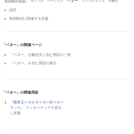
ベター
形容動詞(程度)
ポシブル
ベーシック
パンクチュアル
不確か
品詞
形容動詞に関連する言葉
「ベター」の関連ページ
「ベター」を解説文に含む用語の一覧
「ベター」を含む用語の索引
「ベター」の関連用語
『覇界王〜ガオガイガー対ベター
マン〜』
ウィキペディア小見出
し辞書