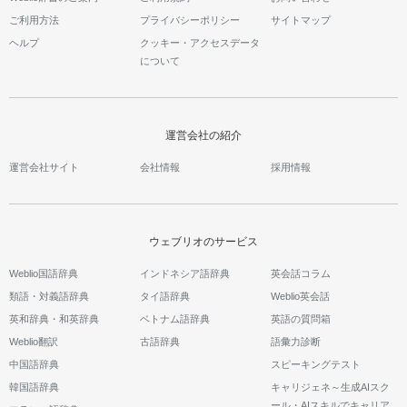
ご利用方法
プライバシーポリシー
サイトマップ
ヘルプ
クッキー・アクセスデータ
について
運営会社の紹介
運営会社サイト
会社情報
採用情報
ウェブリオのサービス
Weblio国語辞典
インドネシア語辞典
英会話コラム
類語・対義語辞典
タイ語辞典
Weblio英会話
英和辞典・和英辞典
ベトナム語辞典
英語の質問箱
Weblio翻訳
古語辞典
語彙力診断
中国語辞典
スピーキングテスト
韓国語辞典
キャリジェネ～生成AIスク
ール・AIスキルでキャリア