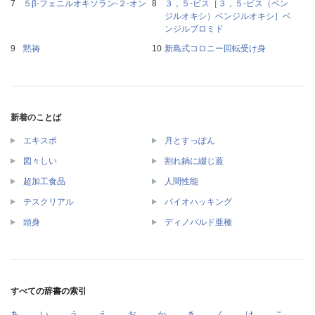
５β‐フェニルオキソラン‐２‐オン
３，５‐ビス［３，５‐ビス（ベン
ジルオキシ）ベンジルオキシ］ベ
ンジルブロミド
黙祷
新島式コロニー回転受け身
新着のことば
エキスポ
月とすっぽん
図々しい
割れ鍋に綴じ蓋
超加工食品
人間性能
テスクリアル
バイオハッキング
頭身
ディノバルド亜種
すべての辞書の索引
あ
い
う
え
お
か
き
く
け
こ