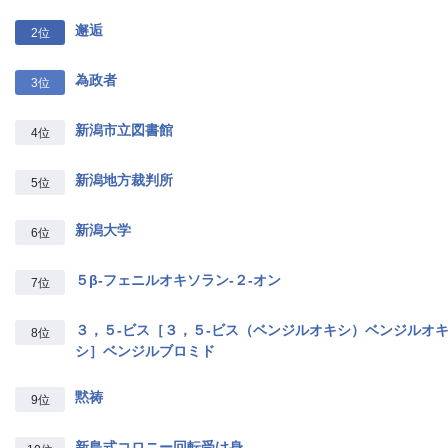
邂逅
2位
為政者
3位
新潟市立図書館
4位
新潟地方裁判所
5位
新潟大学
6位
５β‐フェニルオキソラン‐２‐オン
7位
３，５‐ビス［３，５‐ビス（ベンジルオキシ）ベンジルオ
8位
シ］ベンジルブロミド
黙祷
9位
新島式コロニー回転受け身