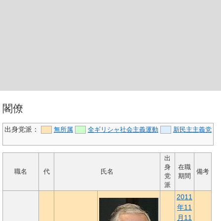
閣僚
出身党派：
無所属
全ギリシャ社会主義運動
新民主主義党
出
身
在職
職名
代
氏名
備考
党
期間
派
2011
年
11
月11