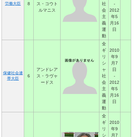
8
ス・コウト
社
-
労働大臣
ルマニス
会
2012
主
年5
義
月16
運
日
動
全
ギ
2010
リ
年9
シ
月7
アンドレア
ャ
日
保健社会連
6
ス・ラヴャ
社
-
帯大臣
ードス
会
2012
主
年5
義
月16
運
日
動
全
ギ
2010
リ
年9
シ
月7