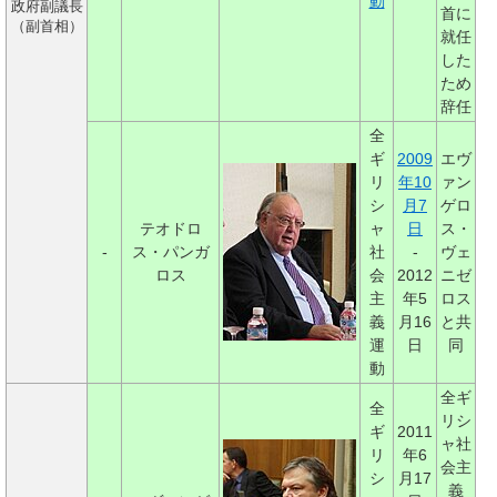
動
政府副議長
首に
（副首相）
就任
した
ため
辞任
全
ギ
2009
エヴ
リ
年
10
ァン
シ
月7
ゲロ
テオドロ
ャ
日
ス・
-
ス・パンガ
社
-
ヴェ
ロス
会
2012
ニゼ
主
年5
ロス
義
月16
と共
運
日
同
動
全ギ
全
リシ
ギ
2011
ャ社
リ
年6
会主
シ
月17
義