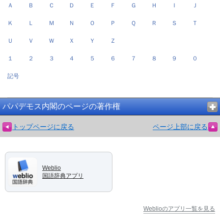
Ａ
Ｂ
Ｃ
Ｄ
Ｅ
Ｆ
Ｇ
Ｈ
Ｉ
Ｊ
Ｋ
Ｌ
Ｍ
Ｎ
Ｏ
Ｐ
Ｑ
Ｒ
Ｓ
Ｔ
Ｕ
Ｖ
Ｗ
Ｘ
Ｙ
Ｚ
１
２
３
４
５
６
７
８
９
０
記号
パパデモス内閣のページの著作権
トップページに戻る
ページ上部に戻る
Weblio
国語辞典アプリ
Weblioのアプリ一覧を見る