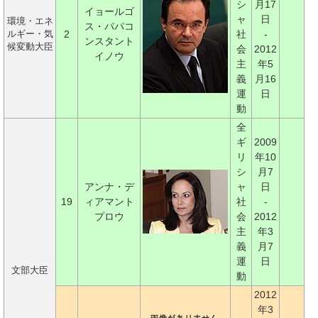
シ
月17
イョールゴ
ャ
日
環境・エネ
ス・パパコ
2
社
-
ルギー・気
ンスタント
候変動大臣
会
2012
イノウ
主
年5
義
月16
運
日
動
全
ギ
2009
リ
年10
シ
月7
アンナ・デ
ャ
日
19
ィアマント
社
-
プロウ
会
2012
主
年3
義
月7
運
日
文部大臣
動
2012
年3