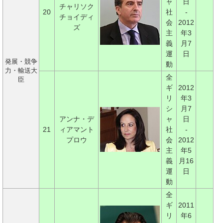
ャ
日
チャリソク
20
社
-
チョイディ
会
2012
ズ
主
年3
義
月7
運
日
発展・競争
動
力・輸送大
全
臣
ギ
2012
リ
年3
シ
月7
アンナ・デ
ャ
日
21
ィアマント
社
-
プロウ
会
2012
主
年5
義
月16
運
日
動
全
ギ
2011
リ
年6