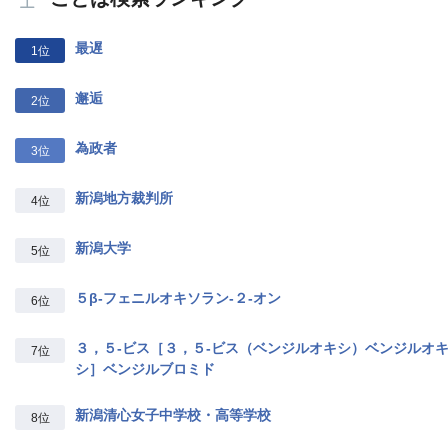
最遅
1位
邂逅
2位
為政者
3位
新潟地方裁判所
4位
新潟大学
5位
５β‐フェニルオキソラン‐２‐オン
6位
３，５‐ビス［３，５‐ビス（ベンジルオキシ）ベンジルオ
7位
シ］ベンジルブロミド
新潟清心女子中学校・高等学校
8位