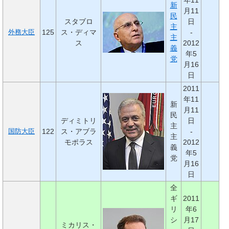
年11
新
月11
民
スタブロ
日
主
125
ス・ディマ
-
外務大臣
主
ス
2012
義
年5
党
月16
日
2011
年11
新
月11
民
ディミトリ
日
主
122
ス・アブラ
-
国防大臣
主
モポラス
2012
義
年5
党
月16
日
全
ギ
2011
リ
年6
シ
月17
ミカリス・