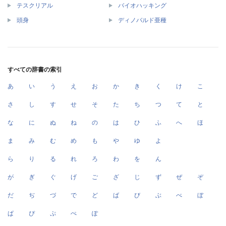
テスクリアル
バイオハッキング
頭身
ディノバルド亜種
すべての辞書の索引
あ
い
う
え
お
か
き
く
け
こ
さ
し
す
せ
そ
た
ち
つ
て
と
な
に
ぬ
ね
の
は
ひ
ふ
へ
ほ
ま
み
む
め
も
や
ゆ
よ
ら
り
る
れ
ろ
わ
を
ん
が
ぎ
ぐ
げ
ご
ざ
じ
ず
ぜ
ぞ
だ
ぢ
づ
で
ど
ば
び
ぶ
べ
ぼ
ぱ
ぴ
ぷ
ぺ
ぽ