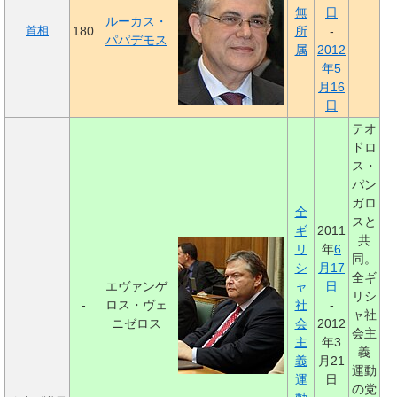
無
日
ルーカス・
180
所
-
首相
パパデモス
属
2012
年
5
月16
日
テオ
ドロ
ス・
パン
ガロ
全
スと
ギ
2011
共
リ
年
6
同。
シ
月17
全ギ
エヴァンゲ
ャ
日
リシ
-
ロス・ヴェ
社
-
ャ社
ニゼロス
会
2012
会主
主
年3
義
義
月21
運動
運
日
の党