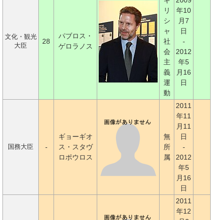
ギ
2009
リ
年10
シ
月7
ャ
日
パブロス・
文化・観光
28
社
-
大臣
ゲロラノス
会
2012
主
年5
義
月16
運
日
動
2011
年11
月11
ギョーギオ
無
日
-
ス・スタヴ
所
-
国務大臣
ロポウロス
属
2012
年5
月16
日
2011
年12