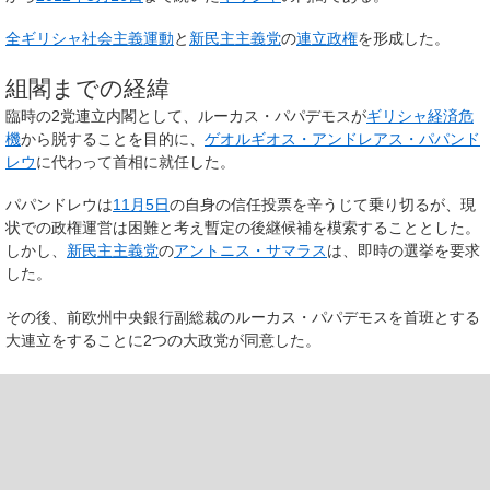
全ギリシャ社会主義運動
と
新民主主義党
の
連立政権
を形成した。
組閣までの経緯
臨時の2党連立内閣として、ルーカス・パパデモスが
ギリシャ経済危
機
から脱することを目的に、
ゲオルギオス・アンドレアス・パパンド
レウ
に代わって首相に就任した。
パパンドレウは
11月5日
の自身の信任投票を辛うじて乗り切るが、現
状での政権運営は困難と考え暫定の後継候補を模索することとした。
しかし、
新民主主義党
の
アントニス・サマラス
は、即時の選挙を要求
した。
その後、前欧州中央銀行副総裁のルーカス・パパデモスを首班とする
大連立をすることに2つの大政党が同意した。