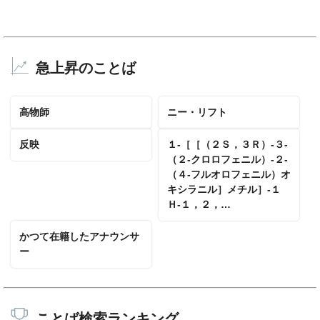
急上昇のことば
高物師
ニー・リフト
反映
１‐［［（２Ｓ，３Ｒ）‐３‐
（２‐クロロフェニル）‐２‐
（４‐フルオロフェニル）オ
キシラニル］メチル］‐１
Ｈ‐１，２，…
かつて在籍したアナウンサ
ー
ことば検索ランキング