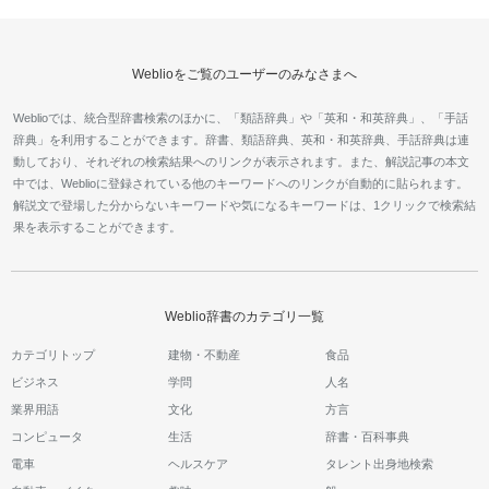
Weblioをご覧のユーザーのみなさまへ
Weblioでは、統合型辞書検索のほかに、「類語辞典」や「英和・和英辞典」、「手話
辞典」を利用することができます。辞書、類語辞典、英和・和英辞典、手話辞典は連
動しており、それぞれの検索結果へのリンクが表示されます。また、解説記事の本文
中では、Weblioに登録されている他のキーワードへのリンクが自動的に貼られます。
解説文で登場した分からないキーワードや気になるキーワードは、1クリックで検索結
果を表示することができます。
Weblio辞書のカテゴリ一覧
カテゴリトップ
建物・不動産
食品
ビジネス
学問
人名
業界用語
文化
方言
コンピュータ
生活
辞書・百科事典
電車
ヘルスケア
タレント出身地検索