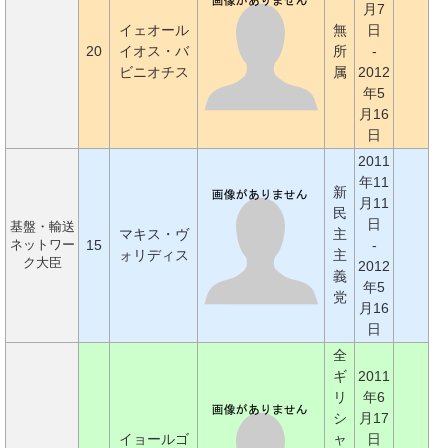
月7
イェオール
無
日
20
イオス・バ
所
-
ビニオチス
属
2012
年5
月16
日
2011
年11
新
月11
民
日
基盤・輸送
マキス・ヴ
主
15
-
ネットワー
ォリディス
主
ク大臣
2012
義
年5
党
月16
日
全
ギ
2011
リ
年6
シ
月17
イョールゴ
ャ
日