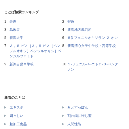
ことば検索ランキング
最遅
邂逅
為政者
新潟地方裁判所
新潟大学
５β‐フェニルオキソラン‐２‐オン
３，５‐ビス［３，５‐ビス（ベン
新潟清心女子中学校・高等学校
ジルオキシ）ベンジルオキシ］ベ
ンジルブロミド
新潟自動車学校
１‐フェニル‐４‐ニトロ‐３‐ペンタ
ノン
新着のことば
エキスポ
月とすっぽん
図々しい
割れ鍋に綴じ蓋
超加工食品
人間性能