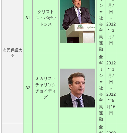
シ
月7
クリスト
ャ
日
31
ス・パポウ
社
-
トシス
会
2012
主
年3
義
月7
運
日
動
市民保護大
臣
全
ギ
2012
リ
年3
シ
月7
ミカリス・
ャ
日
チャリソク
32
社
-
チョイディ
会
2012
ズ
主
年5
義
月16
運
日
動
全