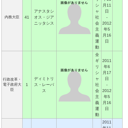
シ
月11
アナスタシ
ャ
日
41
オス・ジア
社
-
内務大臣
ニッタシス
会
2012
主
年5
義
月16
運
日
動
全
ギ
2011
リ
年6
シ
月17
ディミトリ
ャ
日
行政改革・
1
ス・レーパ
社
-
電子政府大
臣
ス
会
2012
主
年5
義
月16
運
日
動
2011