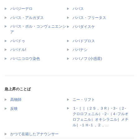
パパジーデロ
パパス
パパス・アルガダス
パパス・フリータス
パパス・ポル・コンヴェニエンシ
パパダイスケ
ア
パパドゥ
パパドプロス
パパドル!
パパナシ
パパニコロウ染色
パパノフ (小惑星)
急上昇のことば
高物師
ニー・リフト
１‐［［（２Ｓ，３Ｒ）‐３‐（２‐
反映
クロロフェニル）‐２‐（４‐フルオ
ロフェニル）オキシラニル］メチ
ル］‐１Ｈ‐１，２，…
かつて在籍したアナウンサー