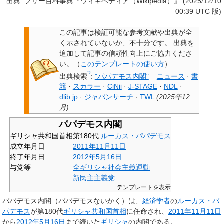
出典: フリー百科事典『ウィキペディア（Wikipedia）』 (2025/12/10
00:39 UTC 版)
この記事は検証可能な参考文献や出典が全
く示されていないか、不十分です。
出典を
追加して記事の信頼性向上にご協力くださ
い。
（
このテンプレートの使い方
）
?
出典検索
:
"パパデモス内閣"
–
ニュース
·
書
籍
·
スカラー
·
CiNii
·
J-STAGE
·
NDL
·
dlib.jp
·
ジャパンサーチ
·
TWL
(
2025年12
月
)
パパデモス内閣
ギリシャ共和国首相
第180代
ルーカス・パパデモス
成立年月日
2011年
11月11日
終了年月日
2012年
5月16日
与党等
全ギリシャ社会主義運動
新民主主義党
テンプレートを表示
パパデモス内閣
（パパデモスないかく）は、
経済学者
の
ルーカス・パ
パデモス
が第180代
ギリシャ共和国首相
に任命され、
2011年
11月11日
から
2012年
5月16日
まで続いた
ギリシャ
の内閣である。