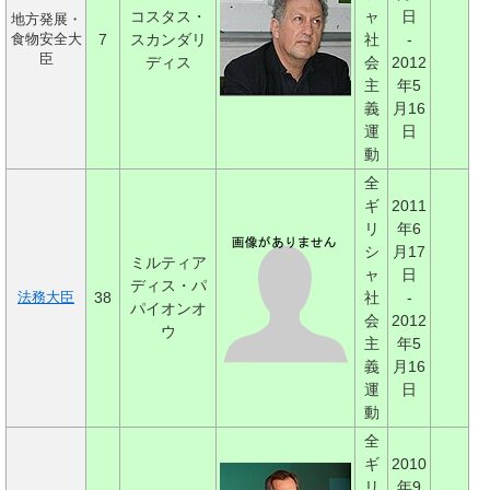
コスタス・
ャ
日
地方発展・
7
スカンダリ
社
-
食物安全大
臣
ディス
会
2012
主
年5
義
月16
運
日
動
全
ギ
2011
リ
年6
シ
月17
ミルティア
ャ
日
ディス・パ
38
社
-
法務大臣
パイオンオ
会
2012
ウ
主
年5
義
月16
運
日
動
全
ギ
2010
リ
年9