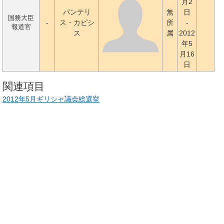
月2
パンテリ
無
日
国務大臣
-
ス・カピシ
所
-
報道官
ス
属
2012
年5
月16
日
関連項目
2012年5月ギリシャ議会総選挙