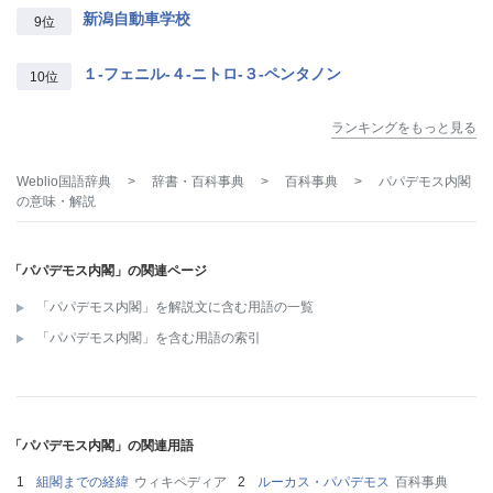
新潟自動車学校
9位
１‐フェニル‐４‐ニトロ‐３‐ペンタノン
10位
ランキングをもっと見る
Weblio国語辞典
>
辞書・百科事典
>
百科事典
>
パパデモス内閣
の意味・解説
「パパデモス内閣」の関連ページ
「パパデモス内閣」を解説文に含む用語の一覧
「パパデモス内閣」を含む用語の索引
「パパデモス内閣」の関連用語
組閣までの経緯
ウィキペディア
ルーカス・パパデモス
百科事典