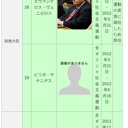
エヴァンゲ
ャ
日
運動
28
ロス・ヴェ
社
-
の党
ニゼロス
会
2012
首に
主
年3
就任
義
月21
した
運
日
ため
動
辞任
財務大臣
全
ギ
2012
リ
年3
シ
月21
ャ
日
ピリポ・サ
29
社
-
チニヂス
会
2012
主
年5
義
月16
運
日
動
全
ギ
2011
リ
年11